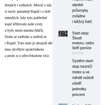
alpské
firmách i rodinách. Mnozí z nás
průsmyky
si navíc pamatují Rapid i z dob
zvládne
minulých, kdy toto pohledné
i běžný řidič
kupé křižovalo naše cesty
a bylo snem mnoha řidičů.
Start-stop:
Doba se změnila a změnil se
Škodí
i Rapid. Toto auto je alespoň dle
motoru, nebo
šetří peníze
mne skvělým společníkem
6.8.2026
a proto si o něm řekneme více.
Systém start-
stop nezničí
motor a ve
městě reálně
ušetří
jednotky
procent