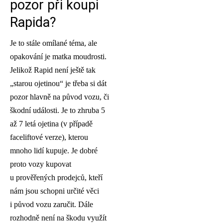
pozor při koupi
Rapida?
Je to stále omílané téma, ale
opakování je matka moudrosti.
Jelikož Rapid není ještě tak
„starou ojetinou“ je třeba si dát
pozor hlavně na původ vozu, či
škodní události. Je to zhruba 5
až 7 letá ojetina (v případě
faceliftové verze), kterou
mnoho lidí kupuje. Je dobré
proto vozy kupovat
u prověřených prodejců, kteří
nám jsou schopni určité věci
i původ vozu zaručit. Dále
rozhodně není na škodu využít