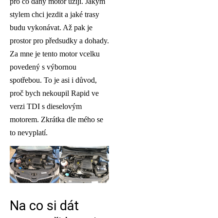
pro co daný motor užiji. Jakým
stylem chci jezdit a jaké trasy
budu vykonávat. Až pak je
prostor pro předsudky a dohady.
Za mne je tento motor vcelku
povedený s výbornou
spotřebou. To je asi i důvod,
proč bych nekoupil Rapid ve
verzi TDI s dieselovým
motorem. Zkrátka dle mého se
to nevyplatí.
Na co si dát