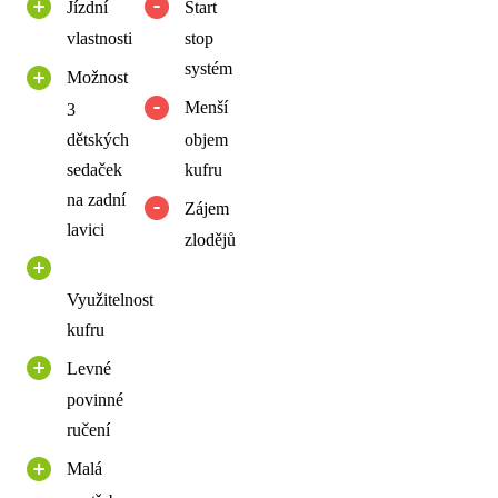
Jízdní
Start
vlastnosti
stop
systém
Možnost
Menší
3
dětských
objem
sedaček
kufru
na zadní
Zájem
lavici
zlodějů
Využitelnost
kufru
Levné
povinné
ručení
Malá