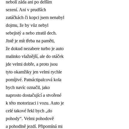
nebolí záda ani po delším
sezení. Ani v prudších
zatáčkách či kopci jsem nenabyl
dojmu, že by vůz nebyl
sebejistý a nebo ztratil dech.
Jistě je mít třeba na paměti,
že dokud nezabere turbo je auto
malinko vlažnější, ale do otáček
jde velmi dobře, a proto jsou
tyto okamžiky jen velmi rychle
pomíjivé. Patnáctipalcová kola
bych navíc označil, jako
naprosto dostačující a stvořené
k této motorizaci i vozu. Auto je
celé takové řekl bych „do
pohody“. Velmi pohodově
a pohodlně jezdí. Připomíná mi