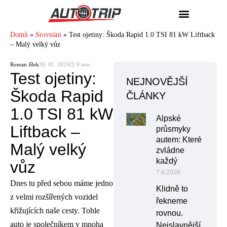
Domů
»
Srovnání
»
Test ojetiny: Škoda Rapid 1.0 TSI 81 kW Liftback
– Malý velký vůz
Roman Jílek
30. 01. 2024
🕓 9 min
Test ojetiny:
NEJNOVĚJŠÍ
Škoda Rapid
ČLÁNKY
1.0 TSI 81 kW
Alpské
Liftback –
průsmyky
autem: Které
Malý velký
zvládne
každý
vůz
7.8.2026
Dnes tu před sebou máme jedno
Klidně to
z velmi rozšířených vozidel
řekneme
křižujících naše cesty. Tohle
rovnou.
auto je společníkem v mnoha
Nejslavnější