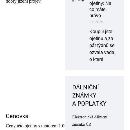
dobrý jízdní projev.
ojetiny: Na
co máte
právo
2.8.2026
Koupili jste
ojetinu a za
pár týdnů se
ozvala vada,
o které
DÁLNIČNÍ
ZNÁMKY
A POPLATKY
Cenovka
Elektronická dálniční
známka ČR
Ceny této ojetiny s motorem 1.0