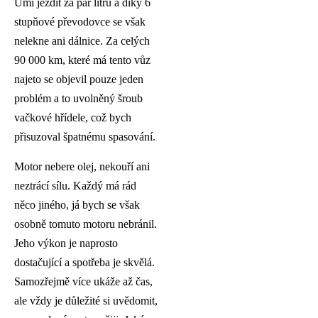
Umí jezdit za pár litrů a díky 6
stupňové převodovce se však
nelekne ani dálnice. Za celých
90 000 km, které má tento vůz
najeto se objevil pouze jeden
problém a to uvolněný šroub
vačkové hřídele, což bych
přisuzoval špatnému spasování.
Motor nebere olej, nekouří ani
neztrácí sílu. Každý má rád
něco jiného, já bych se však
osobně tomuto motoru nebránil.
Jeho výkon je naprosto
dostačující a spotřeba je skvělá.
Samozřejmě více ukáže až čas,
ale vždy je důležité si uvědomit,