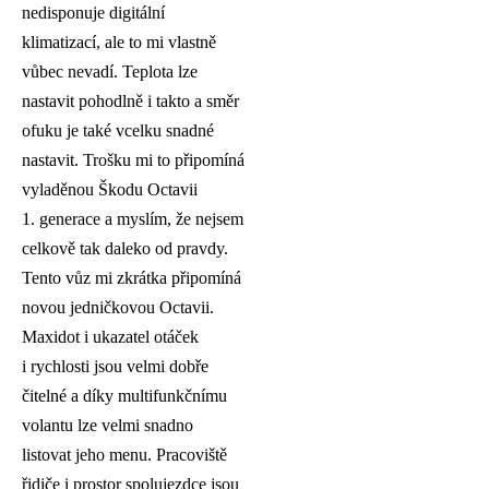
nedisponuje digitální
klimatizací, ale to mi vlastně
vůbec nevadí. Teplota lze
nastavit pohodlně i takto a směr
ofuku je také vcelku snadné
nastavit. Trošku mi to připomíná
vyladěnou Škodu Octavii
1. generace a myslím, že nejsem
celkově tak daleko od pravdy.
Tento vůz mi zkrátka připomíná
novou jedničkovou Octavii.
Maxidot i ukazatel otáček
i rychlosti jsou velmi dobře
čitelné a díky multifunkčnímu
volantu lze velmi snadno
listovat jeho menu. Pracoviště
řidiče i prostor spolujezdce jsou