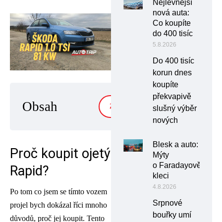
Nejlevnější
nová auta:
Co koupíte
do 400 tisíc
5.8.2026
Do 400 tisíc
korun dnes
koupíte
překvapivě
Obsah
ZOBRAZIT
slušný výběr
nových
Blesk a auto:
Proč koupit ojetý
Mýty
o Faradayově
Rapid?
kleci
4.8.2026
Po tom co jsem se tímto vozem
Srpnové
projel bych dokázal říci mnoho
bouřky umí
důvodů, proč jej koupit. Tento