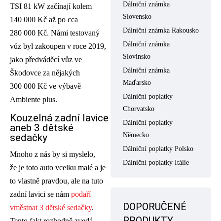
Dálniční známka
TSI 81 kW začínají kolem
Slovensko
140 000 Kč až po cca
Dálniční známka Rakousko
280 000 Kč. Námi testovaný
Dálniční známka
vůz byl zakoupen v roce 2019,
Slovinsko
jako předváděcí vůz ve
Dálniční známka
Škodovce za nějakých
Maďarsko
300 000 Kč ve výbavě
Dálniční poplatky
Ambiente plus.
Chorvatsko
Kouzelná zadní lavice
Dálniční poplatky
aneb 3 dětské
Německo
sedačky
Dálniční poplatky Polsko
Mnoho z nás by si myslelo,
Dálniční poplatky Itálie
že je toto auto vcelku malé a je
to vlastně pravdou, ale na tuto
zadní lavici se nám
podaří
DOPORUČENÉ
vměstnat 3 dětské sedačky
.
PRODUKTY
Tento fakt rozhodně zvedá