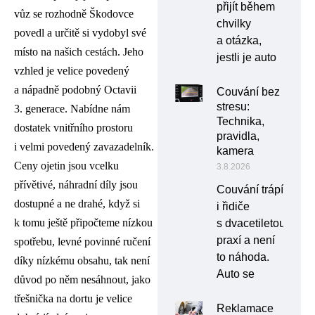
přijít během
vůz se rozhodně Škodovce
chvilky
povedl a určitě si vydobyl své
a otázka,
místo na našich cestách. Jeho
jestli je auto
vzhled je velice povedený
a nápadně podobný Octavii
Couvání bez
stresu:
3. generace. Nabídne nám
Technika,
dostatek vnitřního prostoru
pravidla,
i velmi povedený zavazadelník.
kamera
Ceny ojetin jsou vcelku
3.8.2026
přívětivé, náhradní díly jsou
Couvání trápí
dostupné a ne drahé, když si
i řidiče
k tomu ještě připočteme nízkou
s dvacetiletou
praxí a není
spotřebu, levné povinné ručení
to náhoda.
díky nízkému obsahu, tak není
Auto se
důvod po něm nesáhnout, jako
třešnička na dortu je velice
Reklamace