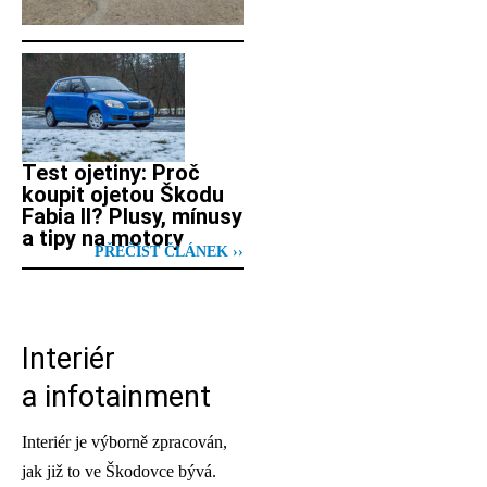
Test ojetiny: Proč
koupit ojetou Škodu
Fabia II? Plusy, mínusy
a tipy na motory
PŘEČÍST ČLÁNEK ››
Interiér
a infotainment
Interiér je výborně zpracován,
jak již to ve Škodovce bývá.