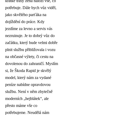
krátké trasy žena naloží vše, co
potřebuje. Dále bych vůz viděl,
jako skvělého parťáka na
dojíždění do práce. Kdy
jezdíme za levno a servis vás
nezruinuje. Je to dobrý vůz do
začátku, který bude velmi dobře
plnit službu přibližovala i vozu
na občasné výlety, či cestu na
dovolenou do zahraničí. Myslím
si, že Škoda Rapid je skvělý
model, který nám za vydané
peníze nabídne opravdovou
službu. Není v něm zbytečně
moderních „hejblátek“, ale
přesto máme vše co
potřebujeme. Neudělá nám