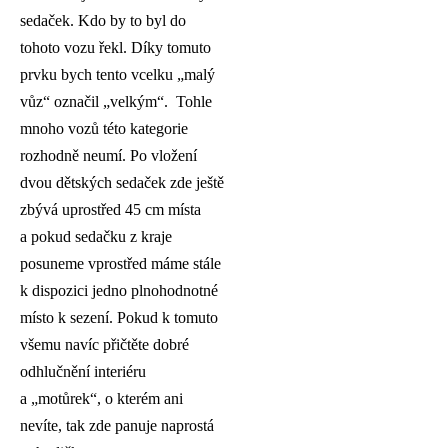
sedaček. Kdo by to byl do
tohoto vozu řekl. Díky tomuto
prvku bych tento vcelku „malý
vůz“ označil „velkým“. Tohle
mnoho vozů této kategorie
rozhodně neumí. Po vložení
dvou dětských sedaček zde ještě
zbývá uprostřed 45 cm místa
a pokud sedačku z kraje
posuneme vprostřed máme stále
k dispozici jedno plnohodnotné
místo k sezení. Pokud k tomuto
všemu navíc přičtěte dobré
odhlučnění interiéru
a „motůrek“, o kterém ani
nevíte, tak zde panuje naprostá