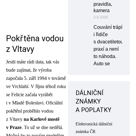
pravidla,
kamera
3.8.2026
Couvání trápí
i řidiče
Pokřtěna vodou
s dvacetiletou
z Vltavy
praxí a není
to náhoda.
Jestli máte rádi data, tak vás
Auto se
bude zajímat, že výroba
započala 5. září 1994 v továrně
ve Vrchlabí. V říjnu téhož roku
DÁLNIČNÍ
se Felicie začala vyrábět
ZNÁMKY
i v Mladé Boleslavi. Oficiální
A POPLATKY
pokřtění proběhlo vodou
z Vltavy
na Karlově mostě
Elektronická dálniční
v Praze
. To už se dne nedělá.
známka ČR
Možná by to novým modelům