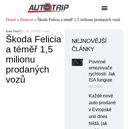
Domů
»
Historie
»
Škoda Felicia a téměř 1,5 milionu prodaných vozů
Josef Fencl
31. 08. 2018
🕓 3 min
Škoda Felicia
NEJNOVĚJŠÍ
a téměř 1,5
ČLÁNKY
milionu
Povinné
prodaných
omezovače
rychlosti: Jak
vozů
ISA funguje
8.8.2026
Každé nové
auto prodané
v Evropské
unii dnes
hlídá, jak