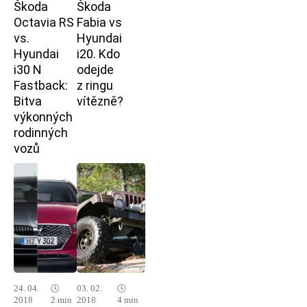
Škoda
Škoda
Octavia RS
Fabia vs
vs.
Hyundai
Hyundai
i20. Kdo
i30 N
odejde
Fastback:
z ringu
Bitva
vítězně?
výkonných
rodinných
vozů
24. 04.
🕓
03. 02.
🕓
2018
2 min
2018
4 min