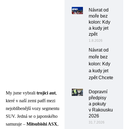
Návrat od
moře bez
kolon: Kdy
a kudy jet
zpět
1.8.2026
Návrat od
moře bez
kolon: Kdy
a kudy jet
zpět Chcete
Dopravní
My jsme vybrali
trojici aut
,
předpisy
které v naší zemi patří mezi
a pokuty
nejoblíbenější vozy segmentu
v Rakousku
2026
SUV. Jedná se o japonského
31.7.2026
samuraje –
Mitsubishi ASX
,