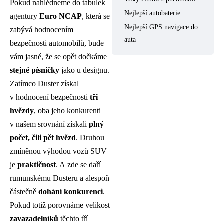
Pokud nahlédneme do tabulek
Nejlepší autobaterie
agentury
Euro NCAP
, která se
Nejlepší GPS navigace do
zabývá hodnocením
auta
bezpečnosti automobilů, bude
vám jasné, že se opět dočkáme
stejné písničky
jako u designu.
Zatímco Duster získal
v hodnocení bezpečnosti
tři
hvězdy
, oba jeho konkurenti
v našem srovnání získali
plný
počet, čili pět hvězd
. Druhou
zmíněnou výhodou vozů SUV
je
praktičnost
. A zde se daří
rumunskému Dusteru a alespoň
částečně
dohání konkurenci
.
Pokud totiž porovnáme velikost
zavazadelníků
těchto tří