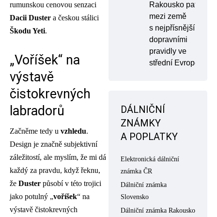
Rakousko patří
rumunskou cenovou senzaci
mezi země
Dacii Duster
a českou stálici
s nejpřísnějšími
Škodu Yeti
.
dopravními
pravidly ve
„Voříšek“ na
střední Evropě
výstavě
čistokrevných
labradorů
DÁLNIČNÍ
ZNÁMKY
Začněme tedy u
vzhledu
.
A POPLATKY
Design je značně subjektivní
záležitostí, ale myslím, že mi dá
Elektronická dálniční
každý za pravdu, když řeknu,
známka ČR
že
Duster
působí v této trojici
Dálniční známka
jako potulný „
voříšek
“ na
Slovensko
výstavě čistokrevných
Dálniční známka Rakousko