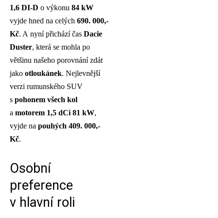
1,6 DI-D
o výkonu
84 kW
vyjde hned na celých
690. 000,-
Kč
. A nyní přichází čas
Dacie
Duster
, která se mohla po
většinu našeho porovnání zdát
jako
otloukánek
. Nejlevnější
verzi rumunského SUV
s
pohonem všech kol
a
motorem 1,5 dCi 81 kW
,
vyjde na
pouhých 409. 000,-
Kč
.
Osobní
preference
v hlavní roli