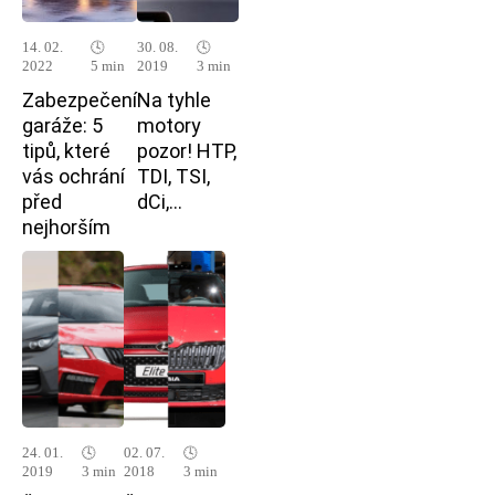
14. 02.
🕓
30. 08.
🕓
2022
5 min
2019
3 min
Zabezpečení
Na tyhle
garáže: 5
motory
tipů, které
pozor! HTP,
vás ochrání
TDI, TSI,
před
dCi,…
nejhorším
24. 01.
🕓
02. 07.
🕓
2019
3 min
2018
3 min