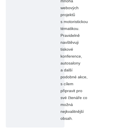
mnoha
webových
projektů
s motoristickou
tématikou.
Pravidelně
navštěvuji
tiskové
konference,
autosalony
a další
podobné akce,
s cílem
připravit pro
své čtenáře co
možná
nejkvalitnější
obsah.