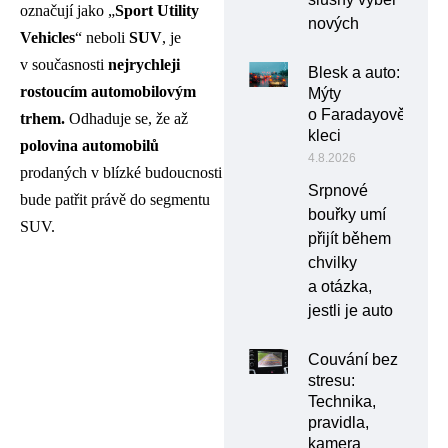
označují jako „
Sport Utility
nových
Vehicles
“ neboli
SUV
, je
v současnosti
nejrychleji
Blesk a auto:
rostoucím automobilovým
Mýty
o Faradayově
trhem.
Odhaduje se, že až
kleci
polovina automobilů
4.8.2026
prodaných v blízké budoucnosti
Srpnové
bude patřit právě do segmentu
bouřky umí
SUV.
přijít během
chvilky
a otázka,
jestli je auto
Couvání bez
stresu:
Technika,
pravidla,
kamera