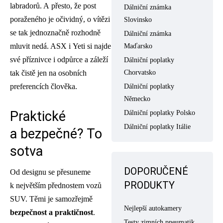
labradorů. A přesto, že post
Dálniční známka
poraženého je očividný, o vítězi
Slovinsko
se tak jednoznačně rozhodně
Dálniční známka
mluvit nedá. ASX i Yeti si najde
Maďarsko
své příznivce i odpůrce a záleží
Dálniční poplatky
Chorvatsko
tak čistě jen na osobních
preferencích člověka.
Dálniční poplatky
Německo
Praktické
Dálniční poplatky Polsko
Dálniční poplatky Itálie
a bezpečné? To
sotva
DOPORUČENÉ
Od designu se přesuneme
PRODUKTY
k největším přednostem vozů
SUV. Těmi je samozřejmě
Nejlepší autokamery
bezpečnost a praktičnost
.
Testy zimních pneumatik