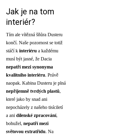
Jak je na tom
interiér?
Tím ale vítězná šňůra Dusteru
končí. Naše pozornost se totiž
stáčí k
interiéru
a každému
musí být jasné, že Dacia
nepatří mezi synonyma
kvalitního interiéru
. Právě
naopak. Kabina Dusteru je plná
nepříjemně tvrdých plastů
,
které jako by snad ani
nepocházely z našeho tisíciletí
a ani
dílenské zpracování
,
bohužel,
nepatří mezi
světovou extratřídu
. Na