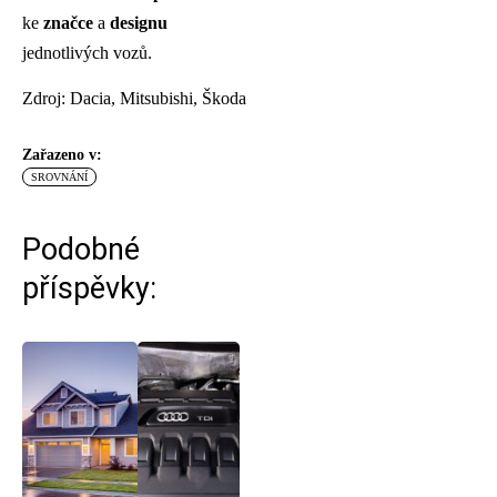
ke
značce
a
designu
jednotlivých vozů.
Zdroj: Dacia, Mitsubishi, Škoda
Zařazeno v:
SROVNÁNÍ
Podobné
příspěvky: