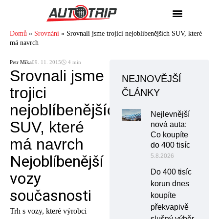
Domů
»
Srovnání
»
Srovnali jsme trojici nejoblíbenějších SUV, které
má navrch
Petr Míka
09. 11. 2015
🕓 4 min
Srovnali jsme
NEJNOVĚJŠÍ
trojici
ČLÁNKY
nejoblíbenějších
Nejlevnější
SUV, které
nová auta:
Co koupíte
má navrch
do 400 tisíc
Nejoblíbenější
5.8.2026
Do 400 tisíc
vozy
korun dnes
současnosti
koupíte
překvapivě
Trh s vozy, které výrobci
slušný výběr