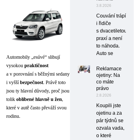
3.8.2026
Couvání trápí
i řidiče
s dvacetiletou
praxí a není
to náhoda.
Auto se
Automobily „esúvé“ slibují
vysokou
praktičnost
Reklamace
a v porovnání s běžnými sedany
ojetiny: Na
co máte
i vyšší
bezpečnost
. Právě toto
právo
jsou ty hlavní důvody, proč jsou
2.8.2026
tolik
oblíbené hlavně u žen
,
Koupili jste
které v autě často převáží svou
ojetinu a za
rodinu.
pár týdnů se
ozvala vada,
o které