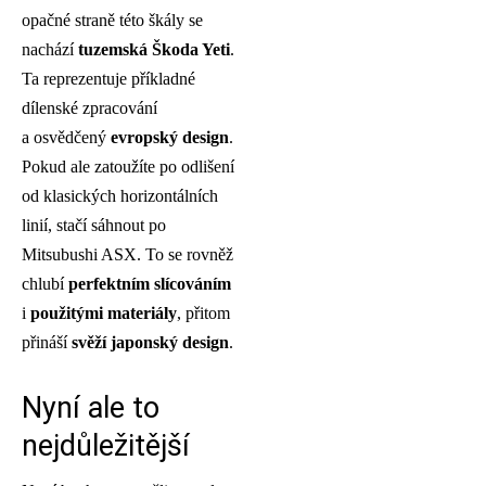
opačné straně této škály se
nachází
tuzemská Škoda Yeti
.
Ta reprezentuje příkladné
dílenské zpracování
a osvědčený
evropský design
.
Pokud ale zatoužíte po odlišení
od klasických horizontálních
linií, stačí sáhnout po
Mitsubushi ASX. To se rovněž
chlubí
perfektním slícováním
i
použitými materiály
, přitom
přináší
svěží japonský design
.
Nyní ale to
nejdůležitější