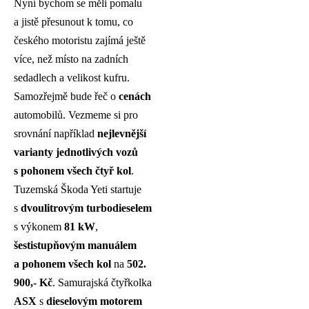
Nyní bychom se měli pomalu
a jistě přesunout k tomu, co
českého motoristu zajímá ještě
více, než místo na zadních
sedadlech a velikost kufru.
Samozřejmě bude řeč o
cenách
automobilů. Vezmeme si pro
srovnání například
nejlevnější
varianty jednotlivých vozů
s pohonem všech čtyř kol
.
Tuzemská Škoda Yeti startuje
s
dvoulitrovým turbodieselem
s výkonem
81 kW
,
šestistupňovým manuálem
a pohonem všech kol
na
502.
900,- Kč
. Samurajská čtyřkolka
ASX
s
dieselovým motorem