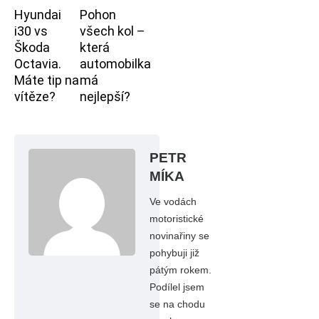
Hyundai
Pohon
i30 vs
všech kol –
Škoda
která
Octavia.
automobilka
Máte tip na
má
vítěze?
nejlepší?
PETR
MÍKA
Ve vodách
motoristické
novinařiny se
pohybuji již
pátým rokem.
Podílel jsem
se na chodu