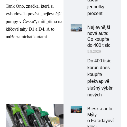
Tank Ono, značka, která si
jednotky
procent
vybudovala pověst „nejlevnější
pumpy v Česku“, míří přímo na
Nejlevnější
klíčové tahy D1 a D4. A to
nová auta:
může zamíchat kartami.
Co koupíte
do 400 tisíc
5.8.2026
Do 400 tisíc
korun dnes
koupíte
překvapivě
slušný výběr
nových
Blesk a auto:
Mýty
o Faradayově
kleci