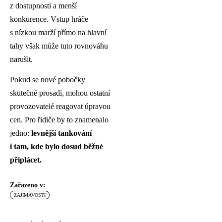
z dostupnosti a menší
konkurence. Vstup hráče
s nízkou marží přímo na hlavní
tahy však může tuto rovnováhu
narušit.
Pokud se nové pobočky
skutečně prosadí, mohou ostatní
provozovatelé reagovat úpravou
cen. Pro řidiče by to znamenalo
jedno:
levnější tankování
i tam, kde bylo dosud běžné
připlácet.
Zařazeno v:
ZAJÍMAVOSTI