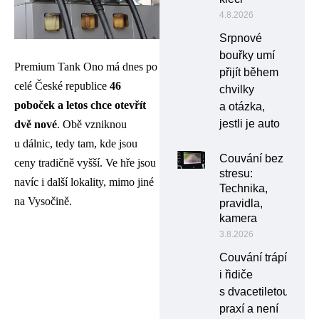
4.8.2026
Srpnové
bouřky umí
Premium Tank Ono má dnes po
přijít během
celé České republice
46
chvilky
poboček a letos chce otevřít
a otázka,
jestli je auto
dvě nové
. Obě vzniknou
u dálnic, tedy tam, kde jsou
Couvání bez
ceny tradičně vyšší. Ve hře jsou
stresu:
navíc i další lokality, mimo jiné
Technika,
na Vysočině.
pravidla,
kamera
3.8.2026
Couvání trápí
i řidiče
s dvacetiletou
praxí a není