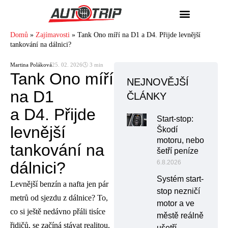
Domů
»
Zajímavosti
»
Tank Ono míří na D1 a D4. Přijde levnější
tankování na dálnici?
Martina Poláková
25. 02. 2026
🕓 3 min
Tank Ono míří
NEJNOVĚJŠÍ
na D1
ČLÁNKY
a D4. Přijde
Start-stop:
levnější
Škodí
motoru, nebo
tankování na
šetří peníze
dálnici?
6.8.2026
Systém start-
Levnější benzín a nafta jen pár
stop nezničí
metrů od sjezdu z dálnice? To,
motor a ve
co si ještě nedávno přáli tisíce
městě reálně
řidičů, se začíná stávat realitou.
ušetří