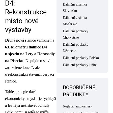
D4:
Dálniční známka
Rekonstrukce
Slovinsko
Dálniční známka
místo nové
Maďarsko
výstavby
Dálniční poplatky
Chorvatsko
Druhá nová stanice vznikne na
Dálniční poplatky
63. kilometru dálnice D4
Německo
u sjezdu na Lety a Horosedly
Dálniční poplatky Polsko
na Písecku
. Nepůjde o stavbu
Dálniční poplatky Itálie
„na zelené louce“, ale
o rekonstrukci stávající čerpací
stanice.
DOPORUČENÉ
Tahle strategie dává
PRODUKTY
ekonomicky smysl – je rychlejší
a levnější než stavět od nuly.
Nejlepší autokamery
I díky tomu si řetězec může