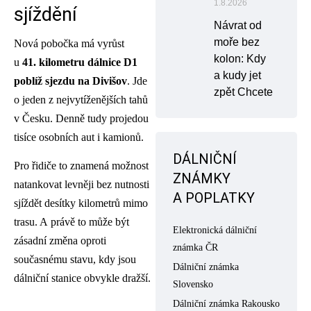
1.8.2026
sjíždění
Návrat od
moře bez
Nová pobočka má vyrůst
kolon: Kdy
u
41. kilometru dálnice D1
a kudy jet
poblíž sjezdu na Divišov
. Jde
zpět Chcete
o jeden z nejvytíženějších tahů
v Česku. Denně tudy projedou
tisíce osobních aut i kamionů.
DÁLNIČNÍ
Pro řidiče to znamená možnost
ZNÁMKY
natankovat levněji bez nutnosti
A POPLATKY
sjíždět desítky kilometrů mimo
trasu. A právě to může být
Elektronická dálniční
zásadní změna oproti
známka ČR
současnému stavu, kdy jsou
Dálniční známka
dálniční stanice obvykle dražší.
Slovensko
Dálniční známka Rakousko