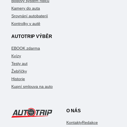
Bodový systém řidičů
Kamery do auta
Srovnání autobaterií
Kontrolky v autě
AUTOTRIP VÝBĚR
EBOOK zdarma
Kvízy
Testy aut
Žebříčky
Historie
Kupní smlouva na auto
O NÁS
Kontakty
Redakce