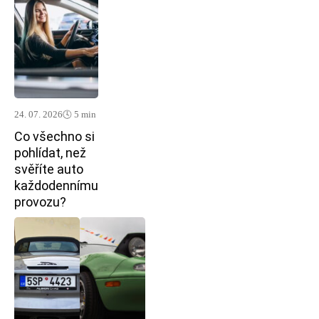
24. 07. 2026
🕓 5 min
Co všechno si
pohlídat, než
svěříte auto
každodennímu
provozu?