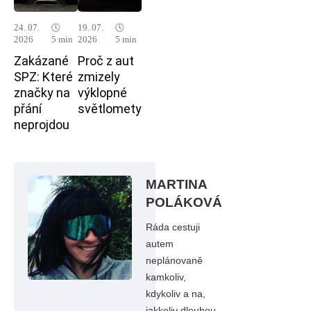
24. 07.
🕓
19. 07.
🕓
2026
5 min
2026
5 min
Zakázané
Proč z aut
SPZ: Které
zmizely
značky na
výklopné
přání
světlomety
neprojdou
MARTINA
POLÁKOVÁ
Ráda cestuji
autem
neplánovaně
kamkoliv,
kdykoliv a na,
jakkoliv dlouhou