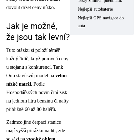
Testy zimních pneumatik
dovolit držet ceny nízko.
Nejlepší autobaterie
Nejlepší GPS navigace do
Jak je možné,
auta
že jsou tak levní?
Tuto otázku si položí téměř
každý řidič, když porovná ceny
u stojanu s konkurencí. Tank
Ono staví svůj model na
velmi
nízké marži.
Podle
Hospodářských novin činí zisk
na jednom litru benzínu či nafty
přibližně 60 až 80 haléřů.
Zatímco jiné čerpací stanice
mají vyšší přirážku na litr, zde
se sází na
vysoký objem