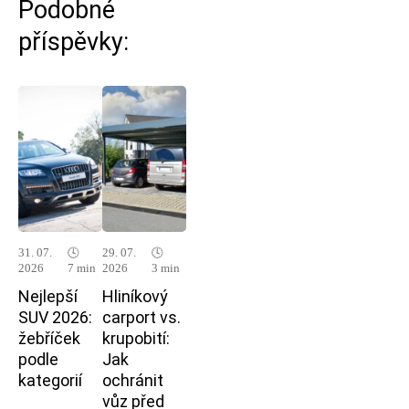
Podobné
příspěvky:
31. 07.
🕓
29. 07.
🕓
2026
7 min
2026
3 min
Nejlepší
Hliníkový
SUV 2026:
carport vs.
žebříček
krupobití:
podle
Jak
kategorií
ochránit
vůz před