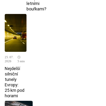
letními
bouřkami?
25. 07.
🕓
2026
5 min
Nejdelší
silniční
tunely
Evropy:
25 km pod
horami