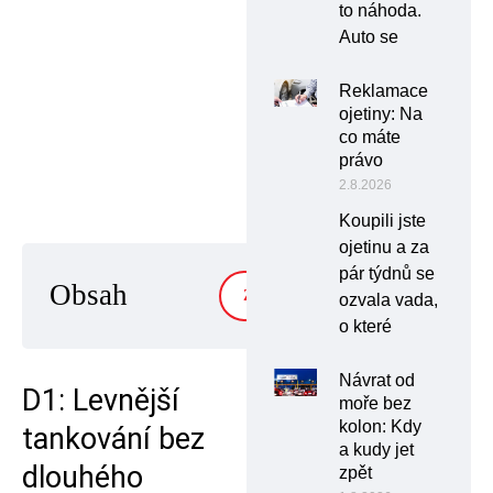
to náhoda.
Auto se
Reklamace
ojetiny: Na
co máte
právo
2.8.2026
Koupili jste
ojetinu a za
pár týdnů se
Obsah
ZOBRAZIT
ozvala vada,
o které
Návrat od
D1: Levnější
moře bez
kolon: Kdy
tankování bez
a kudy jet
dlouhého
zpět