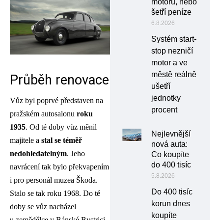
motoru, nebo
šetří peníze
6.8.2026
Systém start-
stop nezničí
motor a ve
městě reálně
Průběh renovace
ušetří
jednotky
Vůz byl poprvé představen na
procent
pražském autosalonu
roku
1935
. Od té doby vůz měnil
Nejlevnější
majitele a
stal se téměř
nová auta:
nedohledatelným
. Jeho
Co koupíte
do 400 tisíc
navrácení tak bylo překvapením
5.8.2026
i pro personál muzea Škoda.
Do 400 tisíc
Stalo se tak roku 1968. Do té
korun dnes
doby se vůz nacházel
koupíte
u zemědělce v Bánské Bystrici.