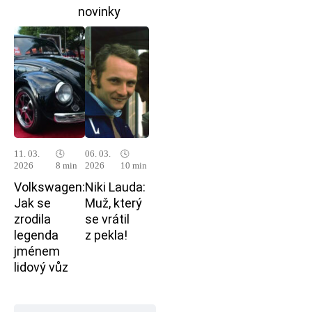
novinky
11. 03.
🕓
06. 03.
🕓
2026
8 min
2026
10 min
Volkswagen:
Niki Lauda:
Jak se
Muž, který
zrodila
se vrátil
legenda
z pekla!
jménem
lidový vůz