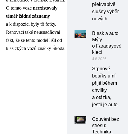
překvapivě
O tomto voze
neexistovaly
slušný výběr
téměř žádné záznamy
nových
a k dispozici byly tři fotky.
Renovaci také neusnadňoval
Blesk a auto:
Mýty
fakt, že se tento model lišil od
o Faradayově
klasických vozů značky Škoda.
kleci
4.8.2026
Srpnové
bouřky umí
přijít během
chvilky
a otázka,
jestli je auto
Couvání bez
stresu:
Technika,