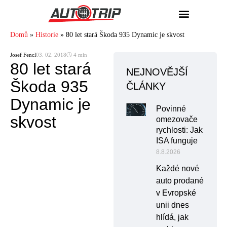
Domů
»
Historie
»
80 let stará Škoda 935 Dynamic je skvost
Josef Fencl
03. 02. 2018
🕓 4 min
80 let stará
NEJNOVĚJŠÍ
Škoda 935
ČLÁNKY
Dynamic je
Povinné
skvost
omezovače
rychlosti: Jak
ISA funguje
8.8.2026
Každé nové
auto prodané
v Evropské
unii dnes
hlídá, jak