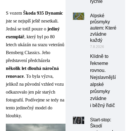
rychle
S vozem
Škoda 935 Dynamic
Alpské
jste se nejspíš ještě nesetkali.
průsmyky
autem: Které
Jedná se totiž pouze o
jediný
zvládne
exemplář
, který byl po 80
každý
letech ukázán na srazu veteránů
7.8.2026
Bensberg Classics. Jeho
Klidně to
představení předcházela
řekneme
několik let dlouhá náročná
rovnou.
renovace
. To byla výzva,
Nejslavnější
jelikož na původní vzhled vozu
alpské
průsmyky
odkazovalo jen pár starých
zvládne
fotografií. Podívejme se tedy na
i běžný řidič
tento jedinečný model do
hloubky.
Start-stop:
Škodí