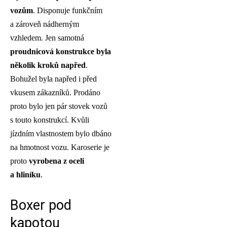
vozům
. Disponuje funkčním
a zároveň nádherným
vzhledem. Jen samotná
proudnicová konstrukce byla
několik kroků napřed
.
Bohužel byla napřed i před
vkusem zákazníků. Prodáno
proto bylo jen pár stovek vozů
s touto konstrukcí. Kvůli
jízdním vlastnostem bylo dbáno
na hmotnost vozu. Karoserie je
proto
vyrobena z oceli
a hliníku
.
Boxer pod
kapotou