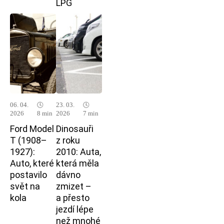
LPG
06. 04.
🕓
23. 03.
🕓
2026
8 min
2026
7 min
Ford Model
Dinosauři
T (1908–
z roku
1927):
2010: Auta,
Auto, které
která měla
postavilo
dávno
svět na
zmizet –
kola
a přesto
jezdí lépe
než mnohé