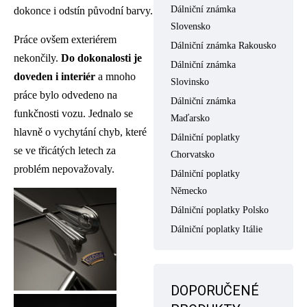
Dálniční známka
dokonce i odstín původní barvy.
Slovensko
Práce ovšem exteriérem
Dálniční známka Rakousko
nekončily.
Do dokonalosti je
Dálniční známka
doveden i interiér
a mnoho
Slovinsko
práce bylo odvedeno na
Dálniční známka
funkčnosti vozu. Jednalo se
Maďarsko
hlavně o vychytání chyb, které
Dálniční poplatky
se ve třicátých letech za
Chorvatsko
problém nepovažovaly.
Dálniční poplatky
Německo
Dálniční poplatky Polsko
Dálniční poplatky Itálie
DOPORUČENÉ