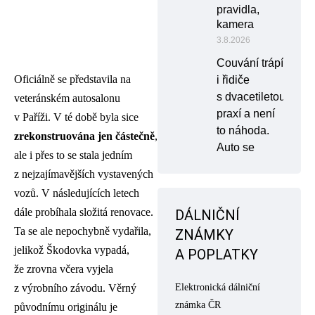
pravidla,
kamera
3.8.2026
Couvání trápí
Oficiálně se představila na
i řidiče
s dvacetiletou
veteránském autosalonu
praxí a není
v Paříži. V té době byla sice
to náhoda.
zrekonstruována jen částečně
,
Auto se
ale i přes to se stala jedním
z nejzajímavějších vystavených
vozů. V následujících letech
dále probíhala složitá renovace.
DÁLNIČNÍ
Ta se ale nepochybně vydařila,
ZNÁMKY
jelikož Škodovka vypadá,
A POPLATKY
že zrovna včera vyjela
Elektronická dálniční
z výrobního závodu. Věrný
známka ČR
původnímu originálu je