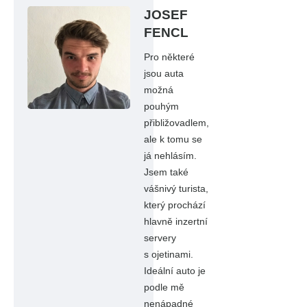
JOSEF
FENCL
Pro některé
jsou auta
možná
pouhým
přibližovadlem,
ale k tomu se
já nehlásím.
Jsem také
vášnivý turista,
který prochází
hlavně inzertní
servery
s ojetinami.
Ideální auto je
podle mě
nenápadné