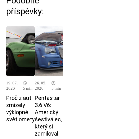
Podobné
příspěvky:
19. 07.
🕓
26. 05.
🕓
2026
5 min
2026
5 min
Proč z aut
Pentastar
zmizely
3.6 V6:
výklopné
Americký
světlomety
šestiválec,
který si
zamiloval