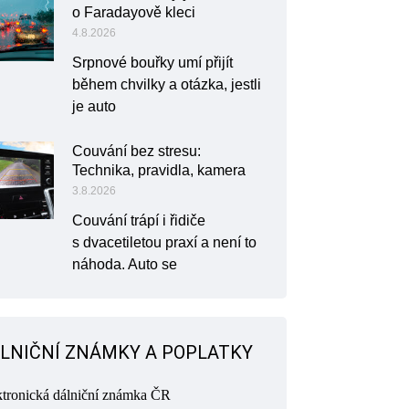
o Faradayově kleci
4.8.2026
Srpnové bouřky umí přijít
během chvilky a otázka, jestli
je auto
Couvání bez stresu:
Technika, pravidla, kamera
3.8.2026
Couvání trápí i řidiče
s dvacetiletou praxí a není to
náhoda. Auto se
LNIČNÍ ZNÁMKY A POPLATKY
ktronická dálniční známka ČR