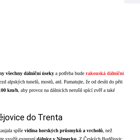
ny všechny dálniční úseky
a potřeba bude
rakouská dálniční
jezd alpských tunelů, mostů, atd. Pamatujte, že od desíti do pěti
 100 km/h
, aby provoz na dálnicích nerušil spící zvěř a také
jovice do Trenta
zaujala spíše
vidina horských průsmyků a vrcholů
, než
ete využít expresní
dálnice v Německu
. Z Českých Budějovic