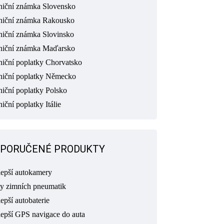
niční známka Slovensko
niční známka Rakousko
niční známka Slovinsko
niční známka Maďarsko
niční poplatky Chorvatsko
niční poplatky Německo
niční poplatky Polsko
iční poplatky Itálie
PORUČENÉ PRODUKTY
lepší autokamery
ty zimních pneumatik
epší autobaterie
lepší GPS navigace do auta