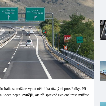
 do Itálie se můžete vydat několika různými prostředky. Při
ka lidech nejen
levnější
, ale při správně zvolené trase můžete