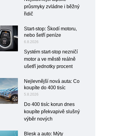
průsmyky zvládne i běžný
řidič
Start-stop: Škodí motoru,
nebo šetří peníze
6.8.2026
Systém start-stop nezničí
motor a ve městě reálně
ušetří jednotky procent
Nejlevnější nová auta: Co
koupíte do 400 tisíc
5.8.2026
Do 400 tisíc korun dnes
koupíte překvapivě slušný
výběr nových
Blesk a auto: Mýty