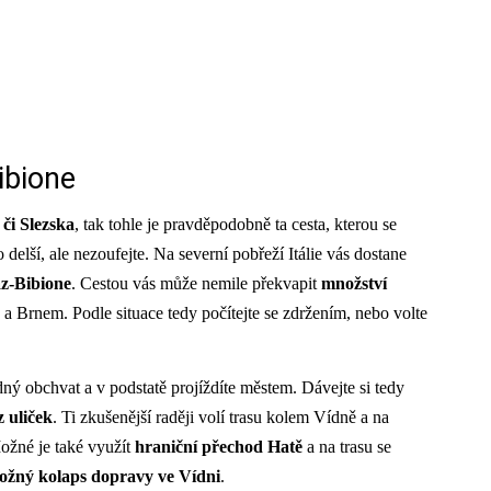
ibione
 či Slezska
, tak tohle je pravděpodobně ta cesta, kterou se
delší, ale nezoufejte. Na severní pobřeží Itálie vás dostane
z-Bibione
. Cestou vás může nemile překvapit
množství
 a Brnem. Podle situace tedy počítejte se zdržením, nebo volte
ný obchvat a v podstatě projíždíte městem. Dávejte si tedy
z uliček
. Ti zkušenější raději volí trasu kolem Vídně a na
Možné je také využít
hraniční přechod Hatě
a na trasu se
ožný kolaps dopravy ve Vídni
.