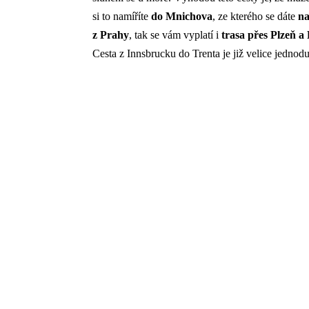
si to namíříte
do Mnichova
, ze kterého se dáte
na
z Prahy
, tak se vám vyplatí i
trasa přes Plzeň 
Cesta z Innsbrucku do Trenta je již velice jednod