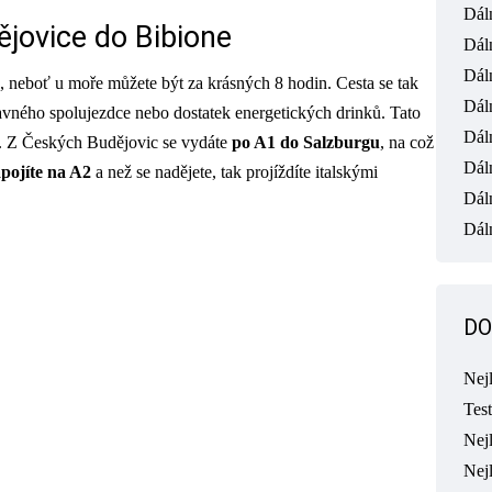
Dál
jovice do Bibione
Dál
Dál
, neboť u moře můžete být za krásných 8 hodin. Cesta se tak
Dál
bavného spolujezdce nebo dostatek energetických drinků. Tato
Dál
. Z Českých Budějovic se vydáte
po A1 do Salzburgu
, na což
Dál
apojíte na A2
a než se nadějete, tak projíždíte italskými
Dál
Dáln
DO
Nej
Tes
Nejl
Nej