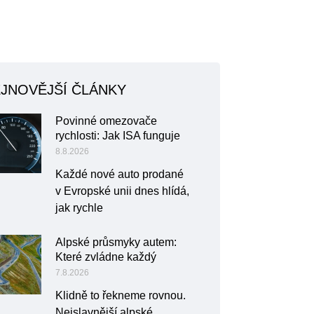
JNOVĚJŠÍ ČLÁNKY
Povinné omezovače
rychlosti: Jak ISA funguje
8.8.2026
Každé nové auto prodané
v Evropské unii dnes hlídá,
jak rychle
Alpské průsmyky autem:
Které zvládne každý
7.8.2026
Klidně to řekneme rovnou.
Nejslavnější alpské