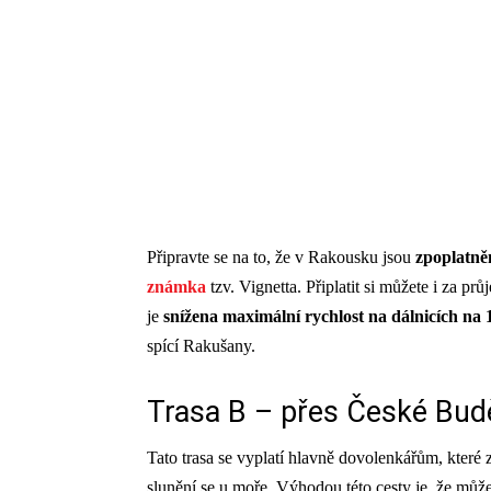
Připravte se na to, že v Rakousku jsou
zpoplatně
známka
tzv. Vignetta. Připlatit si můžete i za prů
je
snížena maximální rychlost na dálnicích na
spící Rakušany.
Trasa B – přes České Budě
Tato trasa se vyplatí hlavně dovolenkářům, které 
slunění se u moře. Výhodou této cesty je, že můž