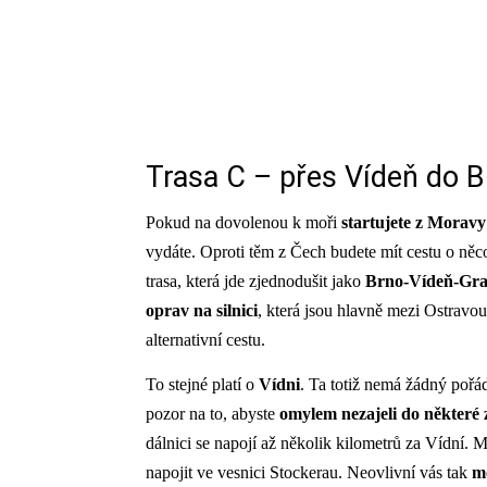
Trasa C – přes Vídeň do B
Pokud na dovolenou k moři
startujete z Moravy
vydáte. Oproti těm z Čech budete mít cestu o něco 
trasa, která jde zjednodušit jako
Brno-Vídeň-Gra
oprav na silnici
, která jsou hlavně mezi Ostravou
alternativní cestu.
To stejné platí o
Vídni
. Ta totiž nemá žádný pořád
pozor na to, abyste
omylem nezajeli do některé 
dálnici se napojí až několik kilometrů za Vídní. 
napojit ve vesnici Stockerau. Neovlivní vás tak
m