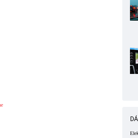
ne
DÁ
Ele