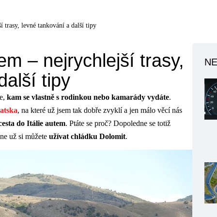
í trasy, levné tankování a další tipy
em – nejrychlejší trasy,
NE
alší tipy
te,
kam se vlastně s rodinkou nebo kamarády vydáte
.
atska
, na které už jsem tak dobře zvyklí a jen málo věcí nás
cesta do Itálie autem
. Ptáte se proč? Dopoledne se totiž
dne už si můžete
užívat chládku Dolomit
.