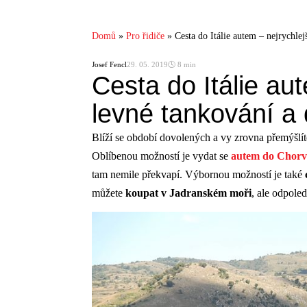
Domů
»
Pro řidiče
»
Cesta do Itálie autem – nejrychlejš
Josef Fencl
29. 05. 2019
🕓 8 min
Cesta do Itálie aut
levné tankování a d
Blíží se období dovolených a vy zrovna přemýšlí
Oblíbenou možností je vydat se
autem do Chorv
tam nemile překvapí. Výbornou možností je také
můžete
koupat v Jadranském moři
, ale odpole