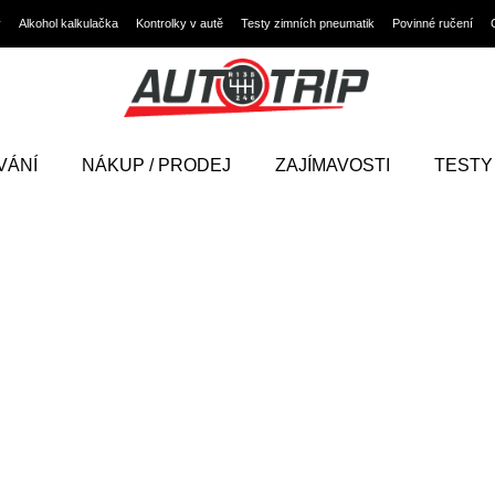
y
Alkohol kalkulačka
Kontrolky v autě
Testy zimních pneumatik
Povinné ručení
VÁNÍ
NÁKUP / PRODEJ
ZAJÍMAVOSTI
TESTY