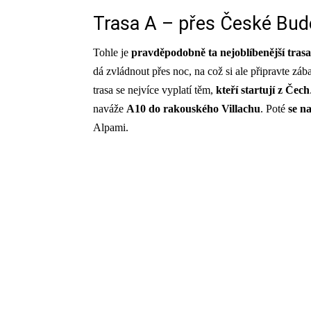
Trasa A – přes České Budě
Tohle je
pravděpodobně ta nejoblíbenější trasa
dá zvládnout přes noc, na což si ale připravte zá
trasa se nejvíce vyplatí těm,
kteří startují z Čech
naváže
A10 do rakouského Villachu
. Poté
se n
Alpami.