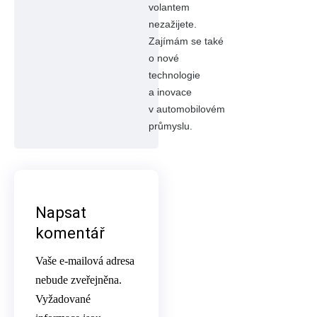
volantem
nezažijete.
Zajímám se také
o nové
technologie
a inovace
v automobilovém
průmyslu.
Napsat
komentář
Vaše e-mailová adresa
nebude zveřejněna.
Vyžadované