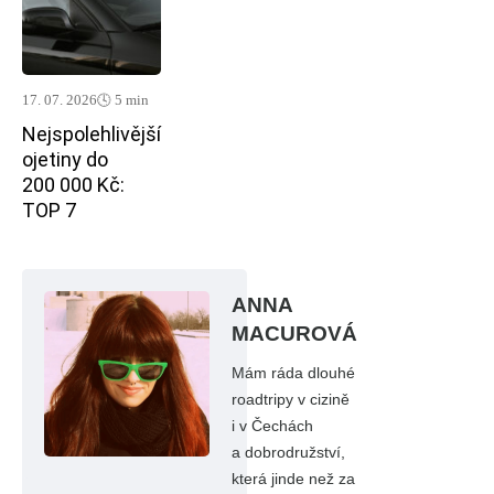
17. 07. 2026
🕓 5 min
Nejspolehlivější
ojetiny do
200 000 Kč:
TOP 7
ANNA
MACUROVÁ
Mám ráda dlouhé
roadtripy v cizině
i v Čechách
a dobrodružství,
která jinde než za