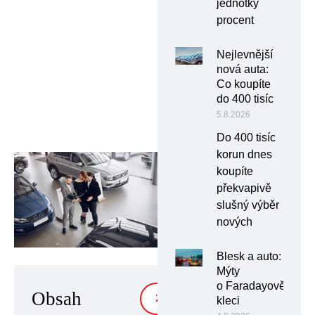
jednotky
procent
Nejlevnější
nová auta:
Co koupíte
do 400 tisíc
5.8.2026
Do 400 tisíc
korun dnes
koupíte
překvapivě
slušný výběr
nových
Blesk a auto:
Mýty
o Faradayově
Obsah
ZOBRAZIT
kleci