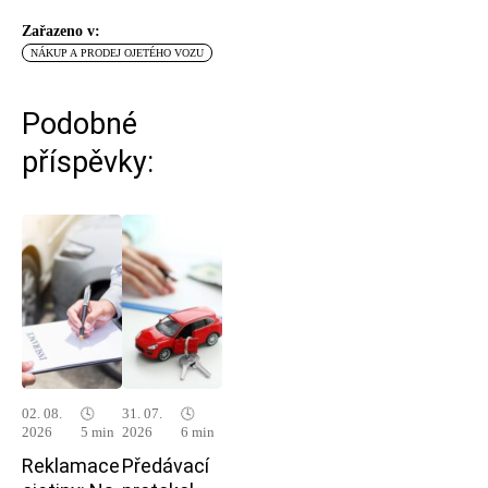
Zařazeno v:
NÁKUP A PRODEJ OJETÉHO VOZU
Podobné
příspěvky:
02. 08.
🕓
31. 07.
🕓
2026
5 min
2026
6 min
Reklamace
Předávací