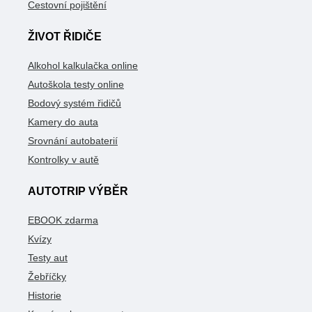
Cestovní pojištění
ŽIVOT ŘIDIČE
Alkohol kalkulačka online
Autoškola testy online
Bodový systém řidičů
Kamery do auta
Srovnání autobaterií
Kontrolky v autě
AUTOTRIP VÝBĚR
EBOOK zdarma
Kvízy
Testy aut
Žebříčky
Historie