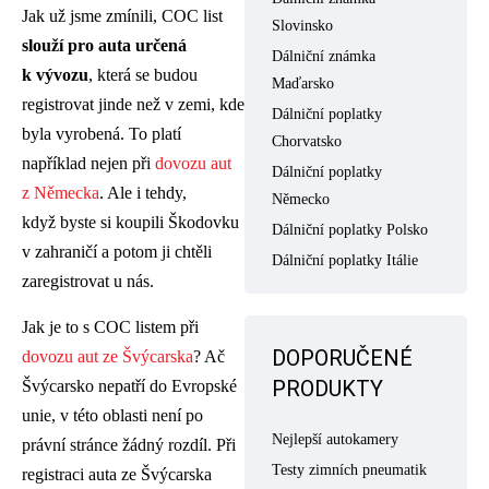
Jak už jsme zmínili, COC list
Slovinsko
slouží pro auta určená
Dálniční známka
k vývozu
, která se budou
Maďarsko
registrovat jinde než v zemi, kde
Dálniční poplatky
byla vyrobená. To platí
Chorvatsko
například nejen při
dovozu aut
Dálniční poplatky
z Německa
. Ale i tehdy,
Německo
když byste si koupili Škodovku
Dálniční poplatky Polsko
v zahraničí a potom ji chtěli
Dálniční poplatky Itálie
zaregistrovat u nás.
Jak je to s COC listem při
DOPORUČENÉ
dovozu aut ze Švýcarska
? Ač
PRODUKTY
Švýcarsko nepatří do Evropské
unie, v této oblasti není po
Nejlepší autokamery
právní stránce žádný rozdíl. Při
Testy zimních pneumatik
registraci auta ze Švýcarska