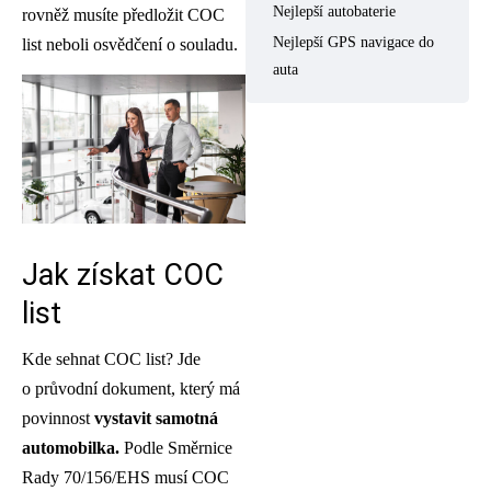
Nejlepší autobaterie
rovněž musíte předložit COC
Nejlepší GPS navigace do
list neboli osvědčení o souladu.
auta
Jak získat COC
list
Kde sehnat COC list? Jde
o průvodní dokument, který má
povinnost
vystavit samotná
automobilka.
Podle Směrnice
Rady 70/156/EHS musí COC