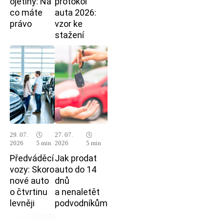
ojetiny: Na
protokol
co máte
auta 2026:
právo
vzor ke
stažení
29. 07.
🕓
27. 07.
🕓
2026
5 min
2026
5 min
Předváděcí
Jak prodat
vozy: Skoro
auto do 14
nové auto
dnů
o čtvrtinu
a nenaletět
levněji
podvodníkům