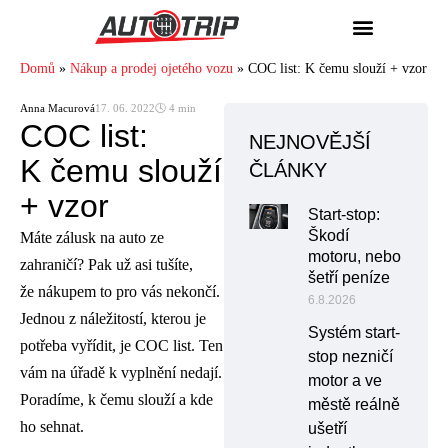
Domů
»
Nákup a prodej ojetého vozu
»
COC list: K čemu slouží + vzor
Anna Macurová
17. 06. 2022
🕓 4 min
COC list:
NEJNOVĚJŠÍ
K čemu slouží
ČLÁNKY
+ vzor
Start-stop:
Škodí
Máte zálusk na auto ze
motoru, nebo
zahraničí? Pak už asi tušíte,
šetří peníze
že nákupem to pro vás nekončí.
6.8.2026
Jednou z náležitostí, kterou je
Systém start-
potřeba vyřídit, je COC list. Ten
stop nezničí
vám na úřadě k vyplnění nedají.
motor a ve
Poradíme, k čemu slouží a kde
městě reálně
ho sehnat.
ušetří