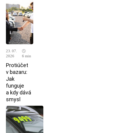
23. 07.
🕓
2026
6 min
Protiúčet
v bazaru:
Jak
funguje
a kdy dává
smysl