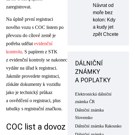
Návrat od
zaregistrovat.
moře bez
Na úplně první registraci
kolon: Kdy
a kudy jet
nového vozu s COC listem po
zpět Chcete
převozu do cílové země je
potřeba udělat
evidenční
kontrolu
. S papírem z STK
z evidenční kontroly se nakonec
DÁLNIČNÍ
vydáte na úřad k registraci.
ZNÁMKY
Jakmile provedete registraci,
A POPLATKY
získáte dokumenty k vozidlu
jako je technický průkaz
Elektronická dálniční
a osvědčení o registraci, plus
známka ČR
tabulky s registrační značkou.
Dálniční známka
Slovensko
COC list a dovoz
Dálniční známka Rakousko
Dálniční známka