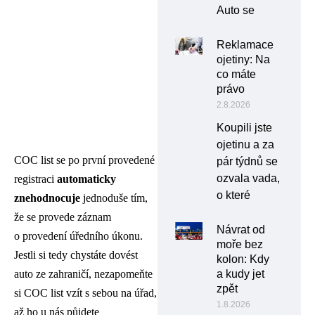
Auto se
Reklamace
ojetiny: Na
co máte
právo
2.8.2026
Koupili jste
ojetinu a za
COC list se po první provedené
pár týdnů se
ozvala vada,
registraci
automaticky
o které
znehodnocuje
jednoduše tím,
že se provede záznam
Návrat od
o provedení úředního úkonu.
moře bez
Jestli si tedy chystáte dovést
kolon: Kdy
auto ze zahraničí, nezapomeňte
a kudy jet
zpět
si COC list vzít s sebou na úřad,
1.8.2026
až ho u nás půjdete