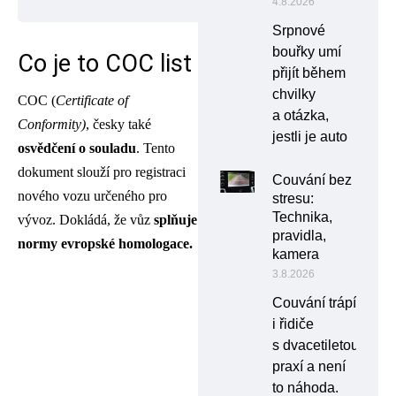
4.8.2026
Srpnové
bouřky umí
Co je to COC list
přijít během
chvilky
COC (
Certificate of
a otázka,
Conformity)
, česky také
jestli je auto
osvědčení o souladu
. Tento
dokument slouží pro registraci
Couvání bez
nového vozu určeného pro
stresu:
Technika,
vývoz. Dokládá, že vůz
splňuje
pravidla,
normy evropské homologace.
kamera
3.8.2026
Couvání trápí
i řidiče
s dvacetiletou
praxí a není
to náhoda.