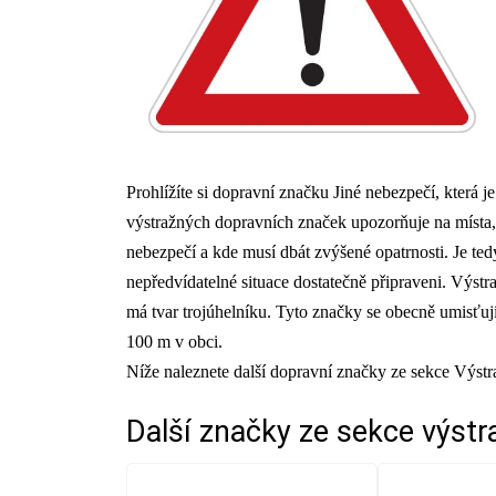
Prohlížíte si dopravní značku Jiné nebezpečí, která 
výstražných dopravních značek upozorňuje na místa
nebezpečí a kde musí dbát zvýšené opatrnosti. Je tedy 
nepředvídatelné situace dostatečně připraveni. Výstr
má tvar trojúhelníku. Tyto značky se obecně umisť
100 m v obci.
Níže naleznete další dopravní značky ze sekce Výst
Další značky ze sekce
výstr