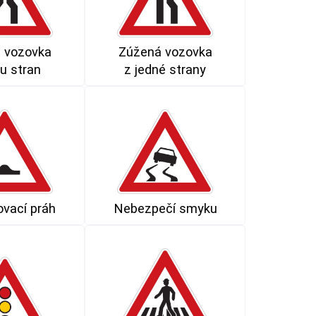
 vozovka
Zúžená vozovka
u stran
z jedné strany
vací práh
Nebezpečí smyku