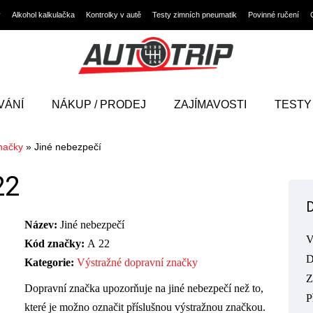
y
Alkohol kalkulačka
Kontrolky v autě
Testy zimních pneumatik
Povinné ručení
VÁNÍ
NÁKUP / PRODEJ
ZAJÍMAVOSTI
TESTY
načky
»
Jiné nebezpečí
22
Název:
Jiné nebezpečí
V
Kód značky:
A 22
D
Kategorie:
Výstražné dopravní značky
Z
Dopravní značka upozorňuje na jiné nebezpečí než to,
P
které je možno označit příslušnou výstražnou značkou.