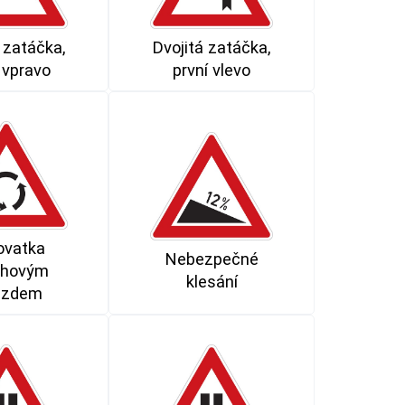
 zatáčka,
Dvojitá zatáčka,
 vpravo
první vlevo
ovatka
Nebezpečné
uhovým
klesání
ezdem