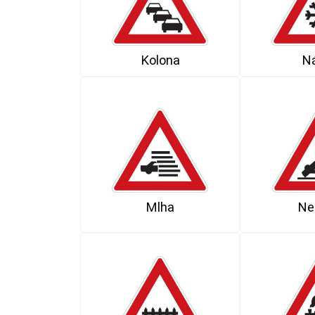
Kolona
Ná
Mlha
Ne