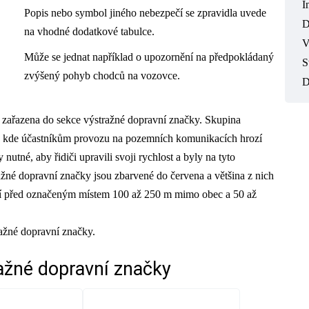
I
Popis nebo symbol jiného nebezpečí se zpravidla uvede
D
na vhodné dodatkové tabulce.
V
Může se jednat například o upozornění na předpokládaný
S
zvýšený pohyb chodců na vozovce.
D
je zařazena do sekce výstražné dopravní značky. Skupina
, kde účastníkům provozu na pozemních komunikacích hrozí
nutné, aby řidiči upravili svoji rychlost a byly na tyto
ažné dopravní značky jsou zbarvené do červena a většina z nich
ují před označeným místem 100 až 250 m mimo obec a 50 až
ražné dopravní značky.
ažné dopravní značky