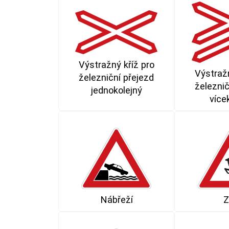
Výstražný kříž pro
Výstražn
železniční přejezd
železnič
jednokolejný
více
Nábřeží
Z