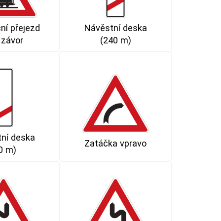
ní přejezd
Návěstní deska
 závor
(240 m)
ní deska
Zatáčka vpravo
0 m)