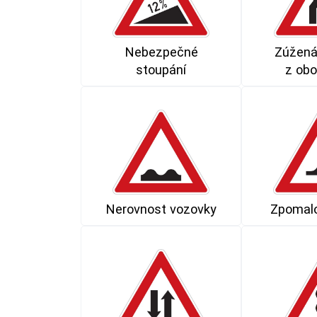
Nebezpečné
Zúžená
stoupání
z obo
Nerovnost vozovky
Zpomalo