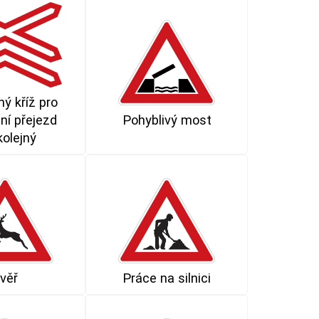
ý kříž pro
ní přejezd
Pohyblivý most
kolejný
věř
Práce na silnici