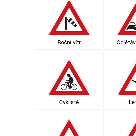
Boční vítr
Odlétáva
Cyklisté
Le