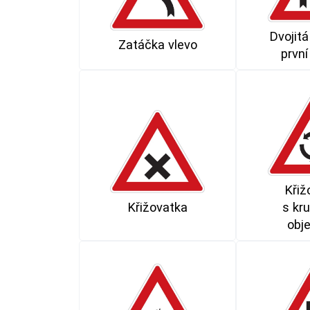
Dvojitá
Zatáčka vlevo
první
Křiž
Křižovatka
s kr
obj