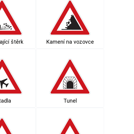
jící štěrk
Kamení na vozovce
tadla
Tunel