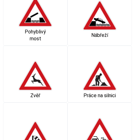
Pohyblivý
Nábřeží
most
Zvěř
Práce na silnici