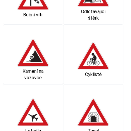
Odlétávající
Boční vítr
štěrk
Kamení na
Cyklisté
vozovce
Letadla
Tunel