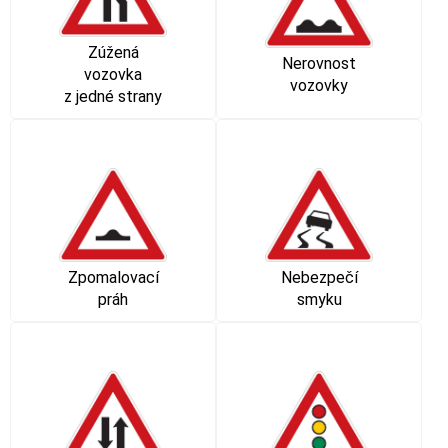
Zúžená
Nerovnost
vozovka
vozovky
z jedné strany
Zpomalovací
Nebezpečí
práh
smyku