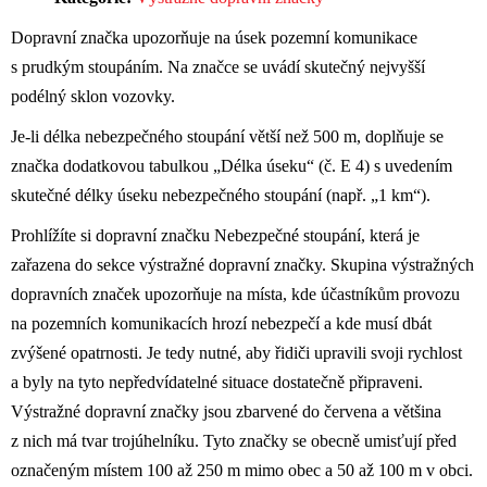
Dopravní značka upozorňuje na úsek pozemní komunikace
s prudkým stoupáním. Na značce se uvádí skutečný nejvyšší
podélný sklon vozovky.
Je-li délka nebezpečného stoupání větší než 500 m, doplňuje se
značka dodatkovou tabulkou „Délka úseku“ (č. E 4) s uvedením
skutečné délky úseku nebezpečného stoupání (např. „1 km“).
Prohlížíte si dopravní značku Nebezpečné stoupání, která je
zařazena do sekce výstražné dopravní značky. Skupina výstražných
dopravních značek upozorňuje na místa, kde účastníkům provozu
na pozemních komunikacích hrozí nebezpečí a kde musí dbát
zvýšené opatrnosti. Je tedy nutné, aby řidiči upravili svoji rychlost
a byly na tyto nepředvídatelné situace dostatečně připraveni.
Výstražné dopravní značky jsou zbarvené do červena a většina
z nich má tvar trojúhelníku. Tyto značky se obecně umisťují před
označeným místem 100 až 250 m mimo obec a 50 až 100 m v obci.