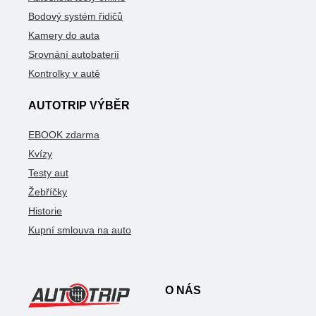
Bodový systém řidičů
Kamery do auta
Srovnání autobaterií
Kontrolky v autě
AUTOTRIP VÝBĚR
EBOOK zdarma
Kvízy
Testy aut
Žebříčky
Historie
Kupní smlouva na auto
O NÁS