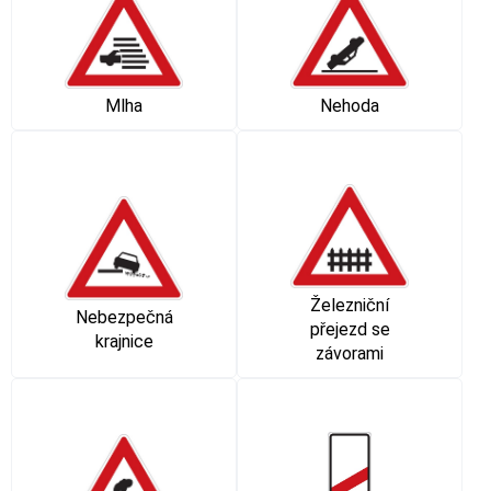
Mlha
Nehoda
Železniční
Nebezpečná
přejezd se
krajnice
závorami