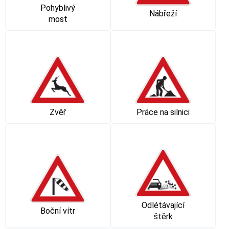
Pohyblivý
Nábřeží
most
Zvěř
Práce na silnici
Odlétávající
Boční vítr
štěrk