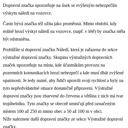
Dopravní značka upozorňuje na úsek se zvýšeným nebezpečím
výskytu náledí na vozovce.
Často bývá značka též užita jako proměnná. Mimo období, kdy
reálně hrozí výskyt náledí na vozovce, (např. v létě) by značka měla
být odstraněna.
Prohlížíte si dopravní značku Náledí, která je zařazena do sekce
výstražné dopravní značky. Skupina výstražných dopravních
značek upozorňuje na místa, kde účastníkům provozu na
pozemních komunikacích hrozí nebezpečí a kde musí dbát zvýšené
opatrnosti. Je tedy nutné, aby řidiči upravili svoji rychlost a byly na
tyto nepředvídatelné situace dostatečně připraveni. Výstražné
dopravní značky jsou zbarvené do červena a většina z nich má tvar
trojúhelníku. Tyto značky se obecně umisťují před označeným
místem 100 až 250 m mimo obec a 50 až 100 m v obci.
Níže naleznete další dopravní značky ze sekce Výstražné dopravní
značky.