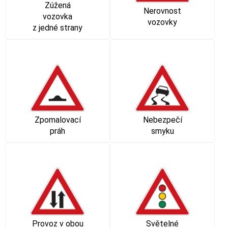
Zúžená
Nerovnost
vozovka
vozovky
z jedné strany
Zpomalovací
Nebezpečí
práh
smyku
Provoz v obou
Světelné