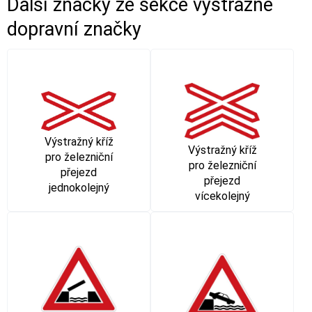
Další značky ze sekce
výstražné
dopravní značky
Výstražný kříž
Výstražný kříž
pro železniční
pro železniční
přejezd
přejezd
jednokolejný
vícekolejný