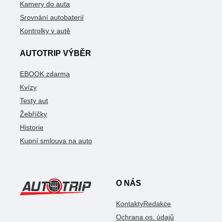
Kamery do auta
Srovnání autobaterií
Kontrolky v autě
AUTOTRIP VÝBĚR
EBOOK zdarma
Kvízy
Testy aut
Žebříčky
Historie
Kupní smlouva na auto
O NÁS
Kontakty
Redakce
Ochrana os. údajů