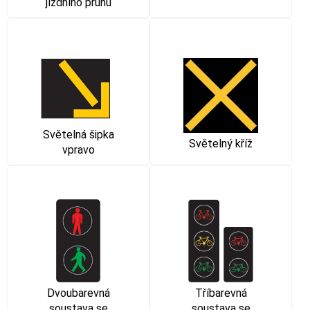
jízdního pruhu
Světelná šipka
Světelný kříž
vpravo
Dvoubarevná
Tříbarevná
soustava se
soustava se