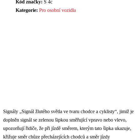
Kód značky:
S 4c
Kategorie:
Pro osobní vozidla
Signály „Signál žlutého světla ve tvaru chodce a cyklisty“, jimiž je
doplněn signál se zelenou šipkou směřující vpravo nebo vlevo,
upozorňují řidiče, že při jízdě směrem, kterým tato šipka ukazuje,
křižuje směr chůze přecházejících chodců a směr jízdy