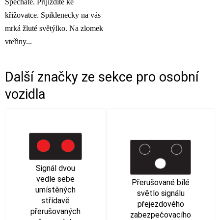
Spěcháte. Přijíždíte ke
křižovatce. Spiklenecky na vás
mrká žluté světýlko. Na zlomek
vteřiny...
Další značky ze sekce
pro osobní
vozidla
Signál dvou
vedle sebe
Přerušované bílé
umístěných
světlo signálu
střídavě
přejezdového
přerušovaných
zabezpečovacího