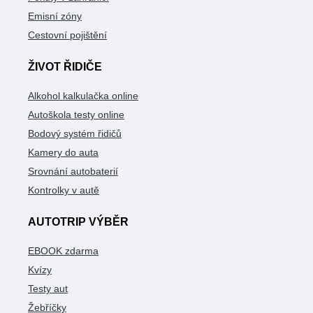
Emisní zóny
Cestovní pojištění
ŽIVOT ŘIDIČE
Alkohol kalkulačka online
Autoškola testy online
Bodový systém řidičů
Kamery do auta
Srovnání autobaterií
Kontrolky v autě
AUTOTRIP VÝBĚR
EBOOK zdarma
Kvízy
Testy aut
Žebříčky