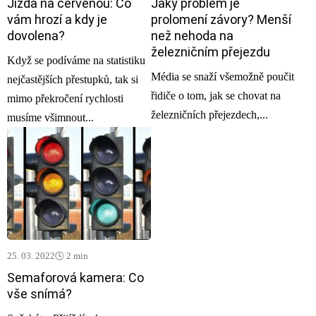
Jízda na červenou: Co
Jaký problém je
vám hrozí a kdy je
prolomení závory? Menší
dovolena?
než nehoda na
železničním přejezdu
Když se podíváme na statistiku
Média se snaží všemožně poučit
nejčastějších přestupků, tak si
řidiče o tom, jak se chovat na
mimo překročení rychlosti
železničních přejezdech,...
musíme všimnout...
25. 03. 2022
🕓 2 min
Semaforová kamera: Co
vše snímá?