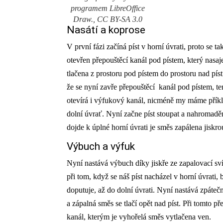
programem LibreOffice
Draw., CC BY-SA 3.0
Nasátí a koprose
V první fázi začíná píst v horní úvrati, proto se t
otevřen přepouštěcí kanál pod pístem, který nasaj
tlačena z prostoru pod pístem do prostoru nad píst
že se nyní zavře přepouštěcí kanál pod pístem, ten
otevírá i výfukový kanál, nicméně my máme příkl
dolní úvrať. Nyní začne píst stoupat a nahromad
dojde k úplné horní úvrati je směs zapálena jiskro
Výbuch a výfuk
Nyní nastává výbuch díky jiskře ze zapalovací svíč
při tom, když se náš píst nacházel v horní úvrati,
doputuje, až do dolní úvrati. Nyní nastává zpátečn
a zápalná směs se tlačí opět nad píst. Při tomto 
kanál, kterým je vyhořelá směs vytlačena ven.