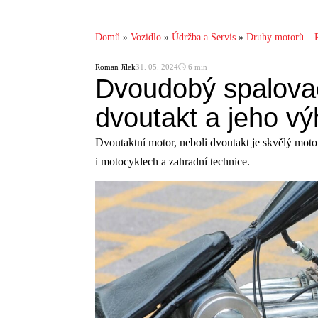
Domů
»
Vozidlo
»
Údržba a Servis
»
Druhy motorů – R
Roman Jílek
31. 05. 2024
🕓 6 min
Dvoudobý spalovac
dvoutakt a jeho v
Dvoutaktní motor, neboli dvoutakt je skvělý motor, 
i motocyklech a zahradní technice.