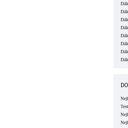
Dál
Dál
u
Dál
Dál
Dál
Dál
Dál
Dáln
DO
Nej
Tes
Nejl
Nej