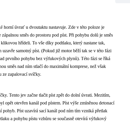
aké horní úvrať u dvoutaktu nastavuje. Zde v této poloze je
e zápalnou směs do prostoru pod píst. Při pohybu dolů je směs
 klikovou hřídeli. To vše díky podtlaku, který nastane tak,
 uzavře samotný píst. (Pokud již motor běží tak se v této fázi
ad prvního pohybu bez výfukových plynů). Této fázi se říká
ěnou směs nad ním stlačí do maximální komprese, než však
u ze zapalovací svíčky.
ky. Tento jev začne tlačit píst zpět do dolní úvrati. Mezitím,
 byl opět otevřen kanál pod pístem. Píst výše zmíněnou detonací
í pohyb. Píst uzavírá sací kanál pod ním tím vzniká přetlak
přetlaku a pohybu pístu vzhůru se současně otevírá výfukový