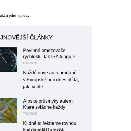
akt a jeho výhody
JNOVĚJŠÍ ČLÁNKY
Povinné omezovače
rychlosti: Jak ISA funguje
8.8.2026
Každé nové auto prodané
v Evropské unii dnes hlídá,
jak rychle
Alpské průsmyky autem:
Které zvládne každý
7.8.2026
Klidně to řekneme rovnou.
Nejslavnější alpské