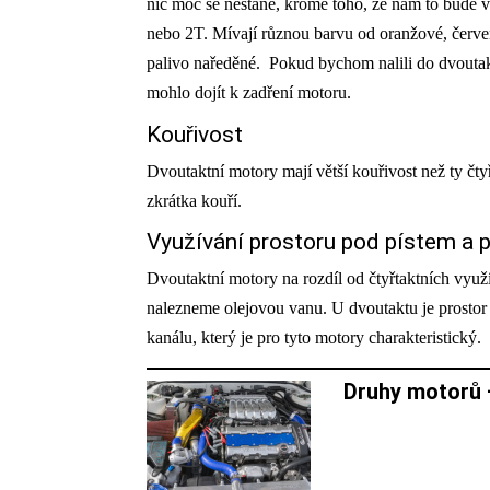
nic moc se nestane, kromě toho, že nám to bude 
nebo 2T. Mívají různou barvu od oranžové, červené
palivo naředěné. Pokud bychom nalili do dvoutak
mohlo dojít k zadření motoru.
Kouřivost
Dvoutaktní motory mají větší kouřivost než ty čtyř
zkrátka kouří.
Využívání prostoru pod pístem a 
Dvoutaktní motory na rozdíl od čtyřtaktních využ
nalezneme olejovou vanu. U dvoutaktu je prostor
kanálu, který je pro tyto motory charakteristický.
Druhy motorů 