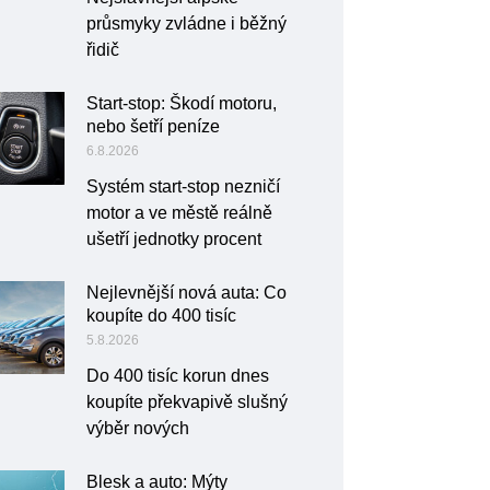
průsmyky zvládne i běžný
řidič
Start-stop: Škodí motoru,
nebo šetří peníze
6.8.2026
Systém start-stop nezničí
motor a ve městě reálně
ušetří jednotky procent
Nejlevnější nová auta: Co
koupíte do 400 tisíc
5.8.2026
Do 400 tisíc korun dnes
koupíte překvapivě slušný
výběr nových
Blesk a auto: Mýty