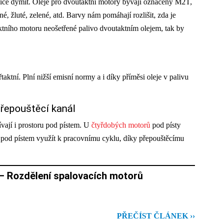
více dýmit. Oleje pro dvoutaktní motory bývají označeny M2T,
, žluté, zelené, atd. Barvy nám pomáhají rozlišit, zda je
tního motoru neošetřené palivo dvoutaktním olejem, tak by
taktní. Plní nižší emisní normy a i díky příměsi oleje v palivu
přepouštěcí kanál
ívají i prostoru pod pístem. U
čtyřdobých motorů
pod písty
 pod pístem využít k pracovnímu cyklu, díky přepouštěcímu
– Rozdělení spalovacích motorů
PŘEČÍST ČLÁNEK ››