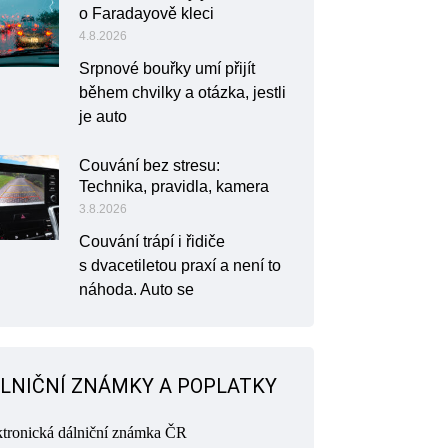
o Faradayově kleci
4.8.2026
Srpnové bouřky umí přijít
během chvilky a otázka, jestli
je auto
Couvání bez stresu:
Technika, pravidla, kamera
3.8.2026
Couvání trápí i řidiče
s dvacetiletou praxí a není to
náhoda. Auto se
LNIČNÍ ZNÁMKY A POPLATKY
ktronická dálniční známka ČR