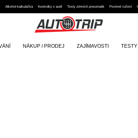
y
Alkohol kalkulačka
Kontrolky v autě
Testy zimních pneumatik
Povinné ručení
VÁNÍ
NÁKUP / PRODEJ
ZAJÍMAVOSTI
TESTY