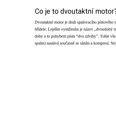
Co je to dvoutaktní motor
Dvoutaktní motor je druh spalovacího pístového m
hřídele. Lepším vystižením je název „dvoudobý m
doby a to pohybem pístu “dva zdvihy”. Tohle vše
spalin) nastává současně se sáním a kompresí. Nej