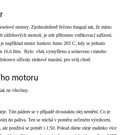
r
dieselové motory. Zjednodušeně řečeno fungují tak, že místo
ch zážehových motorů, je zde přítomno vstřikovací zařízení.
je například motor Junkers Jumo 205 C, kdy se jednalo
 16,6 litru. Bylo však vymyšleno a sestaveno i mnoho
okonce užívaly ztrátové mazání, pro svůj chod.
ního motoru
však ne všechny.
eje. Tím pádem se v případě dvoutaktu olej nemění. Co je
lní olej do paliva. Ten se míchá v poměru určeném výrobcem.
ě, ale používá se poměr i 1:50. Pokud dáme oleje malinko více