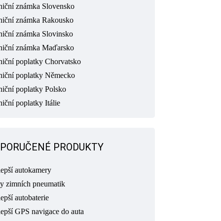
niční známka Slovensko
niční známka Rakousko
niční známka Slovinsko
niční známka Maďarsko
niční poplatky Chorvatsko
niční poplatky Německo
niční poplatky Polsko
iční poplatky Itálie
PORUČENÉ PRODUKTY
lepší autokamery
ty zimních pneumatik
epší autobaterie
lepší GPS navigace do auta