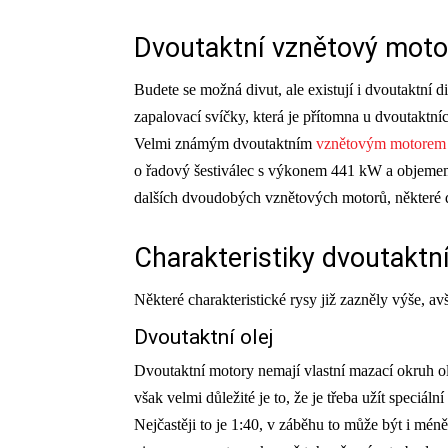
Dvoutaktní vznětový moto
Budete se možná divut, ale existují i dvoutaktní 
zapalovací svíčky, která je přítomna u dvoutaktní
Velmi známým dvoutaktním
vznětovým motorem
o řadový šestiválec s výkonem 441 kW a objemem
dalších dvoudobých vznětových motorů, některé d
Charakteristiky dvoutakt
Některé charakteristické rysy již zazněly výše, a
Dvoutaktní olej
Dvoutaktní motory nemají vlastní mazací okruh ol
však velmi důležité je to, že je třeba užít speciá
Nejčastěji to je 1:40, v záběhu to může být i mén