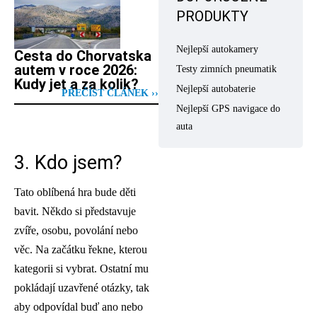
PRODUKTY
Nejlepší autokamery
Cesta do Chorvatska
autem v roce 2026:
Testy zimních pneumatik
Kudy jet a za kolik?
Nejlepší autobaterie
PŘEČÍST ČLÁNEK ››
Nejlepší GPS navigace do
auta
3. Kdo jsem?
Tato oblíbená hra bude děti
bavit. Někdo si představuje
zvíře, osobu, povolání nebo
věc. Na začátku řekne, kterou
kategorii si vybrat. Ostatní mu
pokládají uzavřené otázky, tak
aby odpovídal buď ano nebo