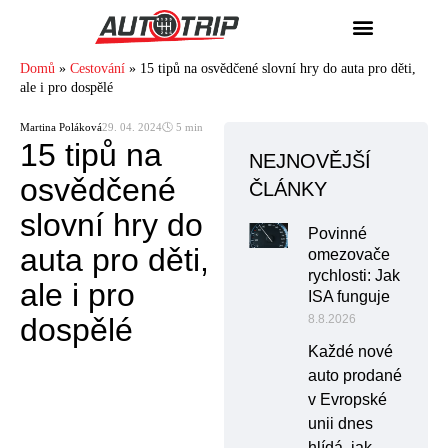
Domů
»
Cestování
»
15 tipů na osvědčené slovní hry do auta pro děti,
ale i pro dospělé
Martina Poláková
29. 04. 2024
🕓 5 min
15 tipů na
NEJNOVĚJŠÍ
osvědčené
ČLÁNKY
slovní hry do
Povinné
auta pro děti,
omezovače
rychlosti: Jak
ale i pro
ISA funguje
dospělé
8.8.2026
Každé nové
auto prodané
v Evropské
unii dnes
hlídá, jak