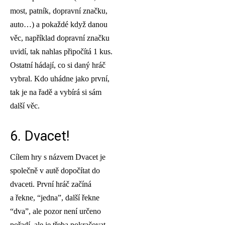
most, patník, dopravní značku,
auto…) a pokaždé když danou
věc, například dopravní značku
uvidí, tak nahlas připočítá 1 kus.
Ostatní hádají, co si daný hráč
vybral. Kdo uhádne jako první,
tak je na řadě a vybírá si sám
další věc.
6. Dvacet!
Cílem hry s názvem Dvacet je
společně v autě dopočítat do
dvaceti. První hráč začíná
a řekne, “jedna”, další řekne
“dva”, ale pozor není určeno
pořadí, ale je třeba pokračovat