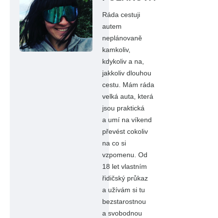
Ráda cestuji
autem
neplánovaně
kamkoliv,
kdykoliv a na,
jakkoliv dlouhou
cestu. Mám ráda
velká auta, která
jsou praktická
a umí na víkend
převést cokoliv
na co si
vzpomenu. Od
18 let vlastním
řidičský průkaz
a užívám si tu
bezstarostnou
a svobodnou