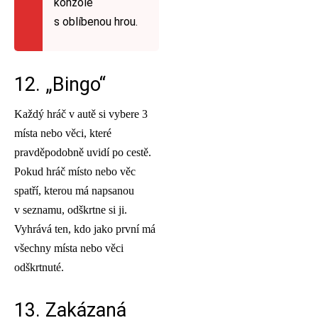
konzole
s oblíbenou hrou.
12. „Bingo“
Každý hráč v autě si vybere 3
místa nebo věci, které
pravděpodobně uvidí po cestě.
Pokud hráč místo nebo věc
spatří, kterou má napsanou
v seznamu, odškrtne si ji.
Vyhrává ten, kdo jako první má
všechny místa nebo věci
odškrtnuté.
13. Zakázaná