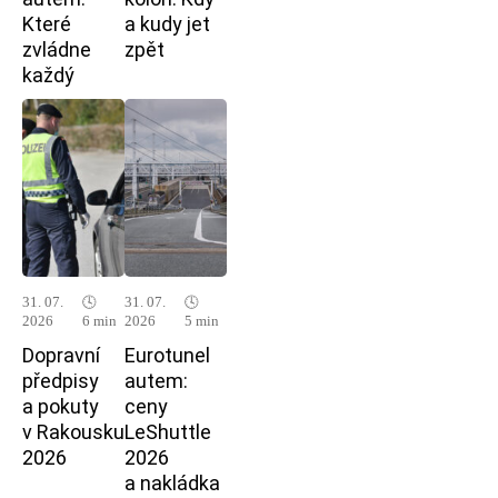
Které
a kudy jet
zvládne
zpět
každý
31. 07.
🕓
31. 07.
🕓
2026
6 min
2026
5 min
Dopravní
Eurotunel
předpisy
autem:
a pokuty
ceny
v Rakousku
LeShuttle
2026
2026
a nakládka