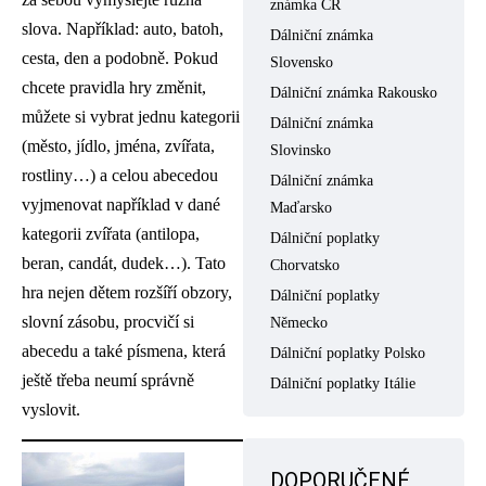
známka ČR
slova. Například: auto, batoh,
Dálniční známka
cesta, den a podobně. Pokud
Slovensko
chcete pravidla hry změnit,
Dálniční známka Rakousko
můžete si vybrat jednu kategorii
Dálniční známka
(město, jídlo, jména, zvířata,
Slovinsko
rostliny…) a celou abecedou
Dálniční známka
vyjmenovat například v dané
Maďarsko
kategorii zvířata (antilopa,
Dálniční poplatky
beran, candát, dudek…). Tato
Chorvatsko
hra nejen dětem rozšíří obzory,
Dálniční poplatky
slovní zásobu, procvičí si
Německo
abecedu a také písmena, která
Dálniční poplatky Polsko
ještě třeba neumí správně
Dálniční poplatky Itálie
vyslovit.
DOPORUČENÉ