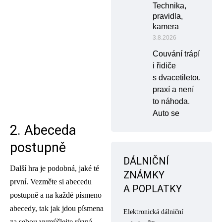
Technika,
pravidla,
kamera
3.8.2026
Couvání trápí
i řidiče
s dvacetiletou
praxí a není
to náhoda.
Auto se
2. Abeceda
postupně
DÁLNIČNÍ
Další hra je podobná, jaké té
ZNÁMKY
první. Vezměte si abecedu
A POPLATKY
postupně a na každé písmeno
abecedy, tak jak jdou písmena
Elektronická dálniční
za sebou vymýšlejte různá