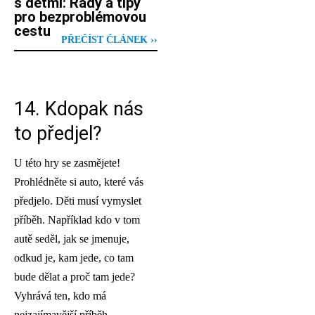
s dětmi: Rady a tipy
pro bezproblémovou
cestu
PŘEČÍST ČLÁNEK ››
14. Kdopak nás
to předjel?
U této hry se zasmějete!
Prohlédněte si auto, které vás
předjelo. Děti musí vymyslet
příběh. Například kdo v tom
autě seděl, jak se jmenuje,
odkud je, kam jede, co tam
bude dělat a proč tam jede?
Vyhrává ten, kdo má
nejzajímavější příběh.