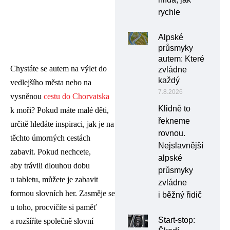
rychle
Alpské
průsmyky
autem: Které
Chystáte se autem na výlet do
zvládne
každý
vedlejšího města nebo na
7.8.2026
vysněnou
cestu do Chorvatska
Klidně to
k moři? Pokud máte malé děti,
řekneme
určitě hledáte inspiraci, jak je na
rovnou.
těchto úmorných cestách
Nejslavnější
zabavit. Pokud nechcete,
alpské
aby trávili dlouhou dobu
průsmyky
u tabletu, můžete je zabavit
zvládne
formou slovních her. Zasměje se
i běžný řidič
u toho, procvičíte si paměť
Start-stop:
a rozšíříte společně slovní