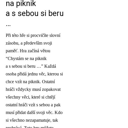
na piknik
a s sebou si beru
…
Při této hře si procvičíte slovní
zásobu, a především svoji
paměť. Hra začíná větou
“Chystám se na piknik
a s sebou si beru …” Každá
osoba přidá jednu věc, kterou si
chce vzít na piknik. Ostatní
hráči vždycky musí zopakovat
všechny věci, které si chtějí
ostatní hráči vzít s sebou a pak
musí přidat další svoji věc. Kdo
si všechno nezapamatuje, tak
prohrává. Tuto hru můžete