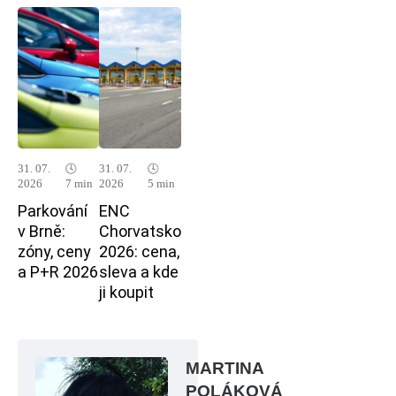
31. 07.
🕓
31. 07.
🕓
2026
7 min
2026
5 min
Parkování
ENC
v Brně:
Chorvatsko
zóny, ceny
2026: cena,
a P+R 2026
sleva a kde
ji koupit
MARTINA
POLÁKOVÁ