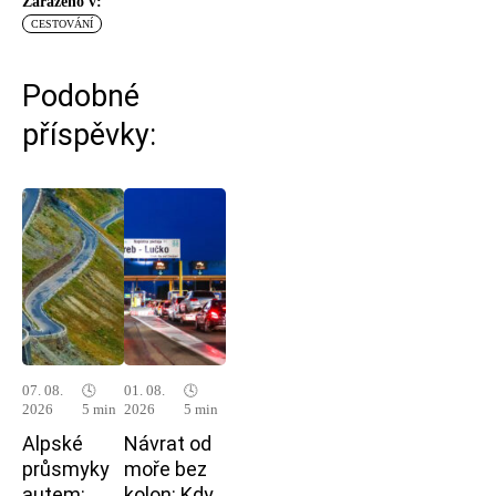
Zařazeno v:
CESTOVÁNÍ
Podobné
příspěvky:
07. 08.
🕓
01. 08.
🕓
2026
5 min
2026
5 min
Alpské
Návrat od
průsmyky
moře bez
autem:
kolon: Kdy