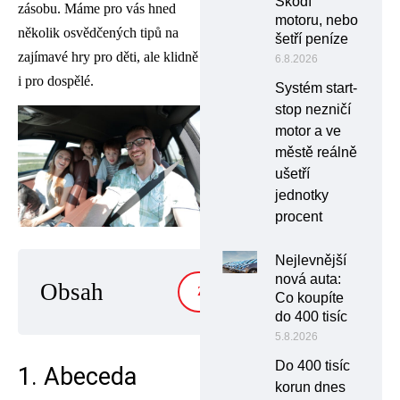
Škodí
zásobu. Máme pro vás hned
motoru, nebo
několik osvědčených tipů na
šetří peníze
zajímavé hry pro děti, ale klidně
6.8.2026
i pro dospělé.
Systém start-
stop nezničí
motor a ve
městě reálně
ušetří
jednotky
procent
Nejlevnější
nová auta:
Obsah
ZOBRAZIT
Co koupíte
do 400 tisíc
5.8.2026
Do 400 tisíc
1. Abeceda
korun dnes