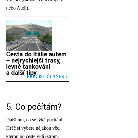
nebo Audi).
Cesta do Itálie autem
– nejrychlejší trasy,
levné tankování
a další tipy
PŘEČÍST ČLÁNEK ››
5. Co počítám?
Další hra, co se týká počítání.
Hráč si vybere nějakou věc,
kterou po cestě vidí (strom,