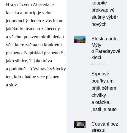
koupíte
Hra s názvem Abeceda je
překvapivě
klasika a princip je velmi
slušný výběr
jednoduchý. Jeden z vás řekne
nových
jakékoliv písmeno z abecedy
a všichni po svém okolí hledají
Blesk a auto:
věc, které začíná na konkrétní
Mýty
o Faradayově
písmeno. Například písmeno S,
kleci
jako silnice, T jako tráva
4.8.2026
a podobně…) Vyhrává vždycky
Srpnové
ten, kdo uhádne více písmen
bouřky umí
a slov.
přijít během
chvilky
a otázka,
jestli je auto
Couvání bez
stresu: