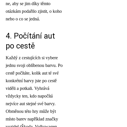
ne, aby se jim díky těmto
otázkám podařilo zjistit, o koho
nebo o co se jedná.
4. Počítání aut
po cestě
Každý z cestujících si vybere
jednu svoji oblíbenou barvu. Po
cestě počítáte, kolik aut té své
konkrétní barvy jste po cestě
viděli a potkali. Vyhrává
vždycky ten, kdo napočítá
nejvíce aut stejné své barvy.
Obměnou této hry může být
místo barev například značky
vozidel (Škoda, Volkswagen