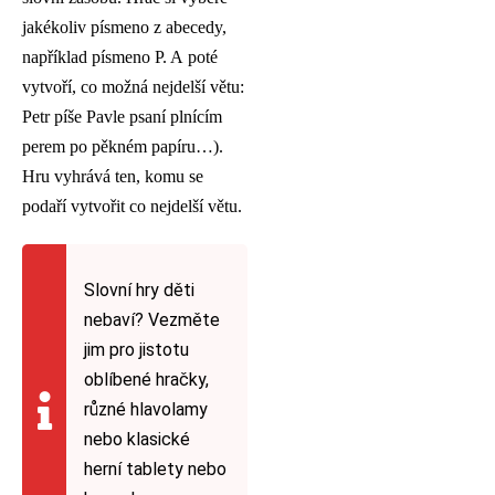
jakékoliv písmeno z abecedy,
například písmeno P. A poté
vytvoří, co možná nejdelší větu:
Petr píše Pavle psaní plnícím
perem po pěkném papíru…).
Hru vyhrává ten, komu se
podaří vytvořit co nejdelší větu.
Slovní hry děti
nebaví? Vezměte
jim pro jistotu
oblíbené hračky,
různé hlavolamy
nebo klasické
herní tablety nebo