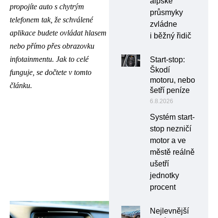
alpské
propojíte auto s chytrým
průsmyky
telefonem tak, že schválené
zvládne
aplikace budete ovládat hlasem
i běžný řidič
nebo přímo přes obrazovku
infotainmentu. Jak to celé
Start-stop:
Škodí
funguje, se dočtete v tomto
motoru, nebo
článku.
šetří peníze
6.8.2026
Systém start-
stop nezničí
motor a ve
městě reálně
ušetří
jednotky
procent
Nejlevnější