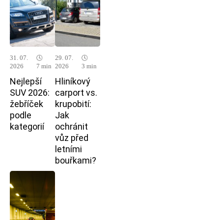
31. 07.
🕓
29. 07.
🕓
2026
7 min
2026
3 min
Nejlepší
Hliníkový
SUV 2026:
carport vs.
žebříček
krupobití:
podle
Jak
kategorií
ochránit
vůz před
letními
bouřkami?