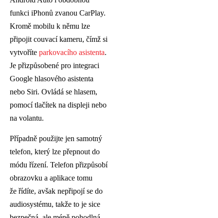
funkci iPhonů zvanou CarPlay.
Kromě mobilu k němu lze
připojit couvací kameru, čímž si
vytvoříte
parkovacího asistenta
.
Je přizpůsobené pro integraci
Google hlasového asistenta
nebo Siri. Ovládá se hlasem,
pomocí tlačítek na displeji nebo
na volantu.
Případně použijte jen samotný
telefon, který lze přepnout do
módu řízení. Telefon přizpůsobí
obrazovku a aplikace tomu
že řídíte, avšak nepřipojí se do
audiosystému, takže to je sice
bezpečná, ale méně pohodlná