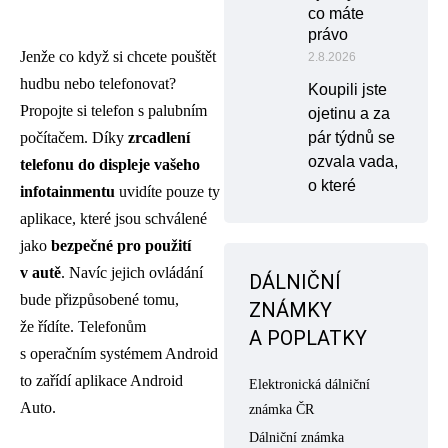
co máte
právo
Jenže co když si chcete pouštět
2.8.2026
hudbu nebo telefonovat?
Koupili jste
Propojte si telefon s palubním
ojetinu a za
počítačem. Díky
zrcadlení
pár týdnů se
ozvala vada,
telefonu do displeje vašeho
o které
infotainmentu
uvidíte pouze ty
aplikace, které jsou schválené
jako
bezpečné pro použití
v autě
. Navíc jejich ovládání
DÁLNIČNÍ
bude přizpůsobené tomu,
ZNÁMKY
že řídíte. Telefonům
A POPLATKY
s operačním systémem Android
to zařídí aplikace Android
Elektronická dálniční
Auto.
známka ČR
Dálniční známka