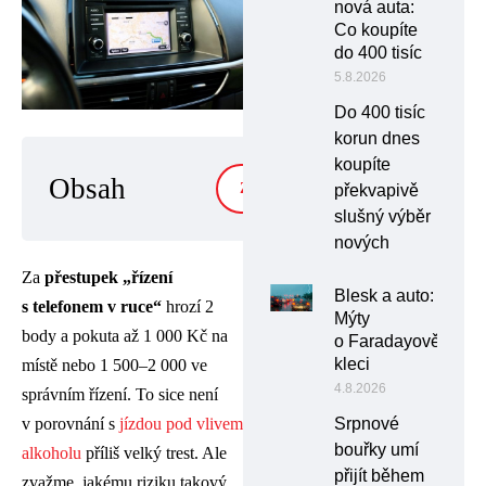
nová auta:
Co koupíte
do 400 tisíc
5.8.2026
Do 400 tisíc
korun dnes
koupíte
Obsah
ZOBRAZIT
překvapivě
slušný výběr
nových
Za
přestupek „řízení
Blesk a auto:
s telefonem v ruce“
hrozí 2
Mýty
body a pokuta až 1 000 Kč na
o Faradayově
kleci
místě nebo 1 500–2 000 ve
4.8.2026
správním řízení. To sice není
Srpnové
v porovnání s
jízdou pod vlivem
bouřky umí
alkoholu
příliš velký trest. Ale
přijít během
zvažme, jakému riziku takový