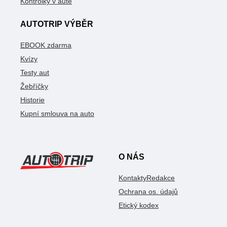
Kontrolky v autě
AUTOTRIP VÝBĚR
EBOOK zdarma
Kvízy
Testy aut
Žebříčky
Historie
Kupní smlouva na auto
O NÁS
Kontakty
Redakce
Ochrana os. údajů
Etický kodex