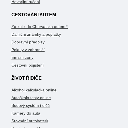
Havarijní ručení
CESTOVÁNÍ AUTEM
Za kolik do Chorvatska autem?
Dálniční známky a poplatky
Dopravní předpisy
Pokuty v zahraničí
Emisní zóny
Cestovní pojištění
ŽIVOT ŘIDIČE
Alkohol kalkulačka online
Autoškola testy online
Bodový systém řidičů
Kamery do auta
Srovnání autobaterií