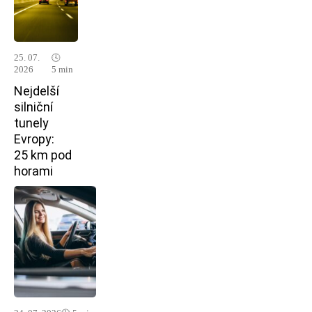
25. 07.
🕓
2026
5 min
Nejdelší
silniční
tunely
Evropy:
25 km pod
horami