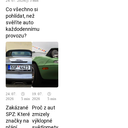
24. 07. 2026
🕓 5 min
Co všechno si
pohlídat, než
svěříte auto
každodennímu
provozu?
24. 07.
🕓
19. 07.
🕓
2026
5 min
2026
5 min
Zakázané
Proč z aut
SPZ: Které
zmizely
značky na
výklopné
přání
světlomety