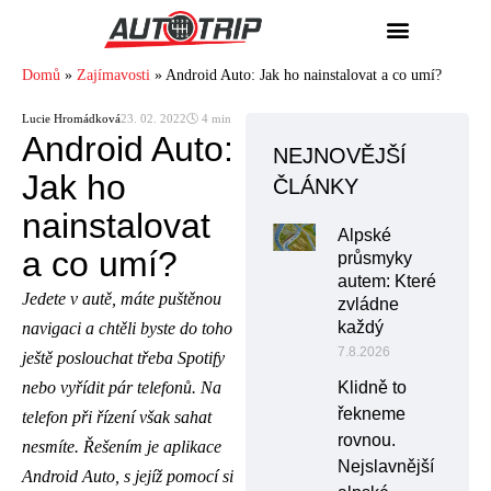
Domů
»
Zajímavosti
»
Android Auto: Jak ho nainstalovat a co umí?
Lucie Hromádková
23. 02. 2022
🕓 4 min
Android Auto:
NEJNOVĚJŠÍ
Jak ho
ČLÁNKY
nainstalovat
Alpské
a co umí?
průsmyky
autem: Které
Jedete v autě, máte puštěnou
zvládne
každý
navigaci a chtěli byste do toho
7.8.2026
ještě poslouchat třeba Spotify
nebo vyřídit pár telefonů. Na
Klidně to
řekneme
telefon při řízení však sahat
rovnou.
nesmíte. Řešením je aplikace
Nejslavnější
Android Auto, s jejíž pomocí si