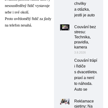
chvilky
nesoustředěný řidič vystavuje
a otázka,
sebe i své okolí.
jestli je auto
Proto uvědomělý řidič za jízdy
na telefon nesahá.
Couvání bez
stresu:
Technika,
pravidla,
kamera
3.8.2026
Couvání trápí
i řidiče
s dvacetiletou
praxí a není
to náhoda.
Auto se
Reklamace
ojetiny: Na