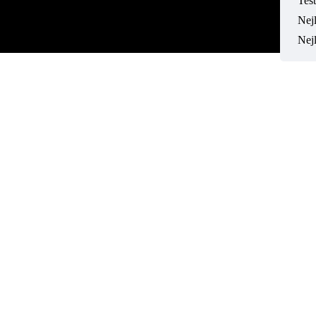
Tes
Nejl
Nej