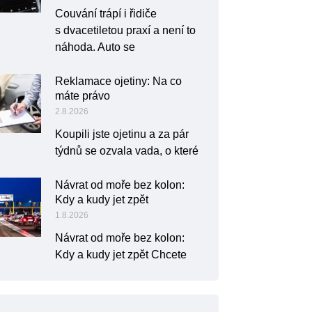
Couvání trápí i řidiče
s dvacetiletou praxí a není to
náhoda. Auto se
Reklamace ojetiny: Na co
máte právo
2.8.2026
Koupili jste ojetinu a za pár
týdnů se ozvala vada, o které
Návrat od moře bez kolon:
Kdy a kudy jet zpět
1.8.2026
Návrat od moře bez kolon:
Kdy a kudy jet zpět Chcete