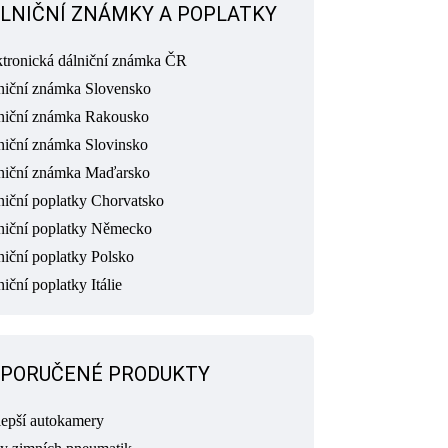
LNIČNÍ ZNÁMKY A POPLATKY
ktronická dálniční známka ČR
niční známka Slovensko
niční známka Rakousko
niční známka Slovinsko
niční známka Maďarsko
niční poplatky Chorvatsko
niční poplatky Německo
niční poplatky Polsko
iční poplatky Itálie
PORUČENÉ PRODUKTY
lepší autokamery