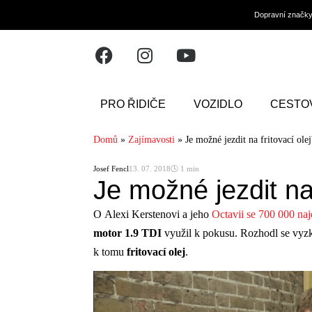
Dopravní značk
PRO ŘIDIČE
VOZIDLO
CESTO
Domů
»
Zajímavosti
»
Je možné jezdit na fritovací olej
Josef Fencl
13. 07. 2018
🕓 1 min
Je možné jezdit na 
O Alexi Kerstenovi a jeho
Octavii se 700 000 naj
motor 1.9 TDI
využil k pokusu. Rozhodl se vyzko
k tomu
fritovací olej
.