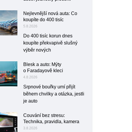
Nejlevnější nová auta: Co
koupíte do 400 tisíc
5.8.2026
Do 400 tisíc korun dnes
koupíte překvapivě slušný
výběr nových
Blesk a auto: Mýty
o Faradayově kleci
4.8.2026
Srpnové bouřky umí přijít
během chvilky a otázka, jestli
je auto
Couvání bez stresu:
Technika, pravidla, kamera
3.8.2026