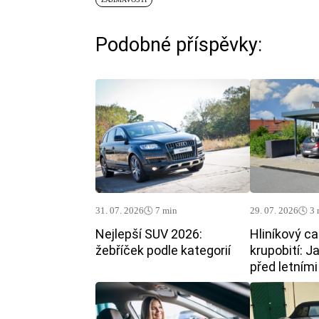
Podobné příspěvky:
31. 07. 2026
🕓 7 min
29. 07. 2026
🕓 3
Nejlepší SUV 2026:
Hliníkový ca
žebříček podle kategorií
krupobití: J
před letním