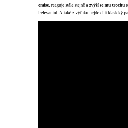
emise
, reaguje stále stejně a
zvýší se mu trochu 
irelevantní. A také z výfuku nejde cítit klasický 