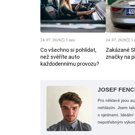
24. 07. 2026
🕓 5 min
24. 07. 2026
🕓 5
Co všechno si pohlídat,
Zakázané S
než svěříte auto
značky na p
každodennímu provozu?
JOSEF FENC
Pro některé jsou a
nehlásím. Jsem také
s ojetinami. Ideáln
nepotřebným výko