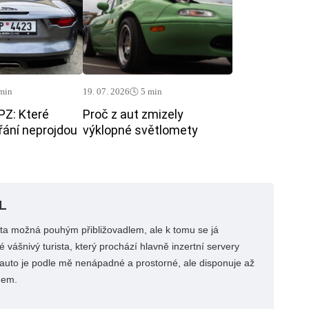
 min
19. 07. 2026
🕓 5 min
PZ: Které
Proč z aut zmizely
řání neprojdou
výklopné světlomety
L
uta možná pouhým přibližovadlem, ale k tomu se já
 vášnivý turista, který prochází hlavně inzertní servery
í auto je podle mě nenápadné a prostorné, ale disponuje až
nem.