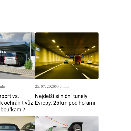
 min
25. 07. 2026
🕓 5 min
rport vs.
Nejdelší silniční tunely
ak ochránit vůz
Evropy: 25 km pod horami
i bouřkami?