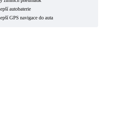
ty zimních pneumatik
epší autobaterie
lepší GPS navigace do auta