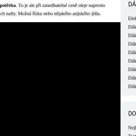
DÁ
spotřeba
. To je ale při zanedbatelné ceně oleje naprosto
pach nafty. Možná řízku nebo nějakého asijského jídla.
Ele
Dál
Dál
Dál
Dál
Dál
Dál
Dál
Dáln
DO
Nej