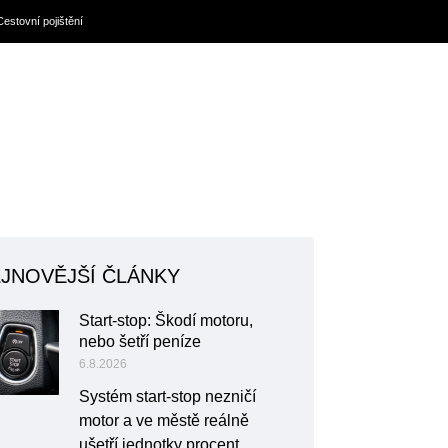
Cestovní pojištění
JNOVĚJŠÍ ČLÁNKY
Start-stop: Škodí motoru,
nebo šetří peníze
6.8.2026
Systém start-stop nezničí
motor a ve městě reálně
ušetří jednotky procent