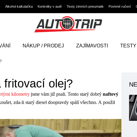
y
Alkohol kalkulačka
Kontrolky v autě
Testy zimních pneumatik
Povinné ručení
VÁNÍ
NÁKUP / PRODEJ
ZAJÍMAVOSTI
TESTY
?
fritovací olej?
NE
etými kilometry
jsme vám již psali. Tento starý dobrý
naftový
ušet, zda-li starý diesel doopravdy spálí všechno. A použil