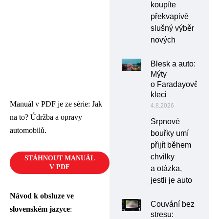
koupíte
překvapivě
slušný výběr
nových
Blesk a auto:
Mýty
o Faradayově
kleci
Manuál v PDF je ze série: Jak
4.8.2026
na to? Údržba a opravy
Srpnové
automobilů.
bouřky umí
přijít během
chvilky
STÁHNOUT MANUÁL
V PDF
a otázka,
jestli je auto
Návod k obsluze ve
Couvání bez
slovenském jazyce
:
stresu: