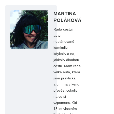
MARTINA
POLÁKOVÁ
Ráda cestuji
autem
neplánovaně
kamkoliv,
kdykoliv a na,
jakkoliv dlouhou
cestu. Mám ráda
velká auta, která
jsou praktická
a umí na víkend
převést cokoliv
na co si
vzpomenu. Od
18 let vlastním