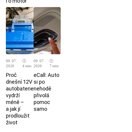
i o motor
09. 07.
🕓
09. 07.
🕓
2026
4 min
2026
7 min
Proč
eCall: Auto
dnešní 12V
si po
autobaterie
nehodě
vydrží
přivolá
méně –
pomoc
a jak jí
samo
prodloužit
život