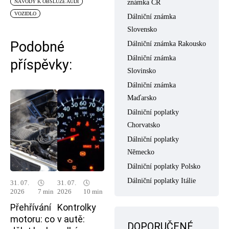
známka ČR
NÁVODY K OBSLUZE AUDI
VOZIDLO
Dálniční známka
Slovensko
Podobné
Dálniční známka Rakousko
Dálniční známka
příspěvky:
Slovinsko
Dálniční známka
Maďarsko
Dálniční poplatky
Chorvatsko
Dálniční poplatky
Německo
Dálniční poplatky Polsko
Dálniční poplatky Itálie
31. 07.
🕓
31. 07.
🕓
2026
7 min
2026
10 min
Přehřívání
Kontrolky
motoru: co
v autě:
DOPORUČENÉ