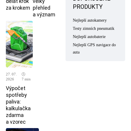
dělat krok
velký
PRODUKTY
za krokem
přehled
a význam
Nejlepší autokamery
Testy zimních pneumatik
Nejlepší autobaterie
Nejlepší GPS navigace do
auta
27. 07.
🕓
2026
7 min
Výpočet
spotřeby
paliva:
kalkulačka
zdarma
a vzorec