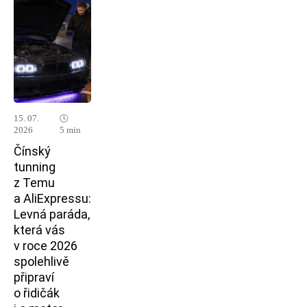
15. 07.
🕓
2026
5 min
Čínský
tunning
z Temu
a AliExpressu:
Levná paráda,
která vás
v roce 2026
spolehlivě
připraví
o řidičák