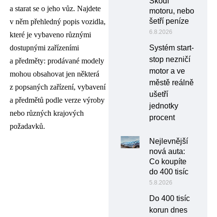
Škodí
a starat se o jeho vůz. Najdete
motoru, nebo
šetří peníze
v něm přehledný popis vozidla,
6.8.2026
které je vybaveno různými
Systém start-
dostupnými zařízeními
stop nezničí
a předměty: prodávané modely
motor a ve
mohou obsahovat jen některá
městě reálně
z popsaných zařízení, vybavení
ušetří
a předmětů podle verze výroby
jednotky
nebo různých krajových
procent
požadavků.
Nejlevnější
nová auta:
Co koupíte
do 400 tisíc
5.8.2026
Do 400 tisíc
korun dnes