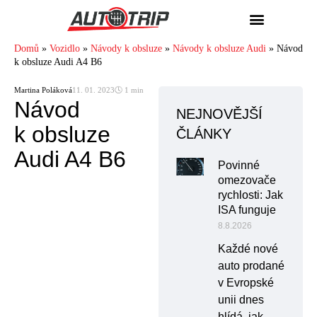
Domů
»
Vozidlo
»
Návody k obsluze
»
Návody k obsluze Audi
»
Návod
k obsluze Audi A4 B6
Martina Poláková
11. 01. 2023
🕓 1 min
Návod
NEJNOVĚJŠÍ
k obsluze
ČLÁNKY
Audi A4 B6
Povinné
omezovače
rychlosti: Jak
ISA funguje
8.8.2026
Každé nové
auto prodané
v Evropské
unii dnes
hlídá, jak