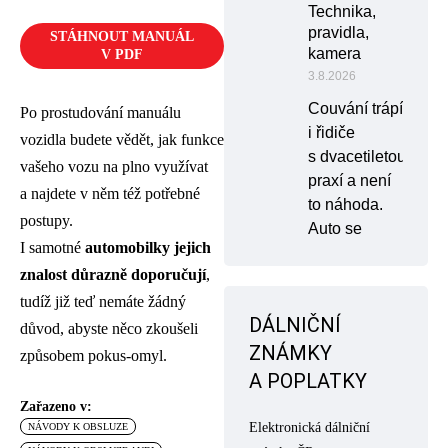
Technika,
pravidla,
STÁHNOUT MANUÁL
kamera
V PDF
3.8.2026
Couvání trápí
Po prostudování manuálu
i řidiče
vozidla budete vědět, jak funkce
s dvacetiletou
vašeho vozu na plno využívat
praxí a není
a najdete v něm též potřebné
to náhoda.
postupy.
Auto se
I samotné
automobilky jejich
znalost důrazně doporučují
,
tudíž již teď nemáte žádný
DÁLNIČNÍ
důvod, abyste něco zkoušeli
ZNÁMKY
způsobem pokus-omyl.
A POPLATKY
Zařazeno v:
Elektronická dálniční
NÁVODY K OBSLUZE