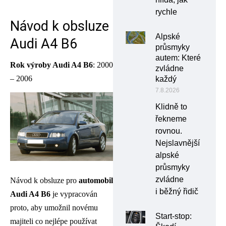
rychle
Návod k obsluze
Alpské
Audi A4 B6
průsmyky
autem: Které
Rok výroby Audi A4 B6
: 2000
zvládne
– 2006
každý
7.8.2026
Klidně to
řekneme
rovnou.
Nejslavnější
alpské
průsmyky
zvládne
Návod k obsluze pro
automobil
i běžný řidič
Audi A4 B6
je vypracován
proto, aby umožnil novému
Start-stop:
majiteli co nejlépe používat