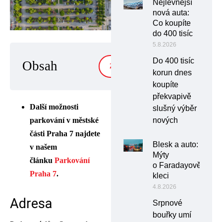
Nejlevnější
nová auta:
Co koupíte
do 400 tisíc
5.8.2026
Do 400 tisíc
Obsah
ZOBRAZIT
korun dnes
koupíte
překvapivě
Další možnosti
slušný výběr
parkování v městské
nových
části Praha 7 najdete
Blesk a auto:
v našem
Mýty
článku
Parkování
o Faradayově
Praha 7
.
kleci
4.8.2026
Adresa
Srpnové
bouřky umí