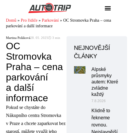
Domů
»
Pro řidiče
»
Parkování
»
OC Stromovka Praha – cena
parkování a další informace
Martina Poláková
28. 05. 2025
🕓 3 min
OC
NEJNOVĚJŠÍ
Stromovka
ČLÁNKY
Praha – cena
Alpské
parkování
průsmyky
autem: Které
a další
zvládne
každý
informace
7.8.2026
Pokud se chystáte do
Klidně to
Nákupního centra Stromovka
řekneme
v Praze a chcete zaparkovat bez
rovnou.
starostí, můžete využít jeho
Nejslavnější