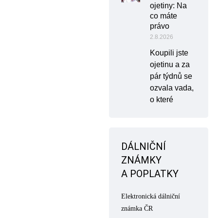
ojetiny: Na
co máte
právo
2.8.2026
Koupili jste
ojetinu a za
pár týdnů se
ozvala vada,
o které
DÁLNIČNÍ
ZNÁMKY
A POPLATKY
Elektronická dálniční
známka ČR