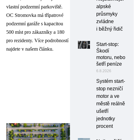
alpské
vlastní podzemní parkoviště.
průsmyky
OC Stromovka má třípatrové
zvládne
podzemní garáže s kapacitou
i běžný řidič
500 míst pro zákazníky a 180
pro rezidenty. Více podrobností
Start-stop:
najdete v našem článku.
Škodí
motoru, nebo
šetří peníze
6.8.2026
Systém start-
stop nezničí
motor a ve
městě reálně
ušetří
jednotky
procent