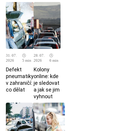
31. 07.
🕓
28. 07.
🕓
2026
5 min
2026
6 min
Defekt
Kolony
pneumatiky
online: kde
v zahraničí:
je sledovat
co dělat
a jak se jim
vyhnout