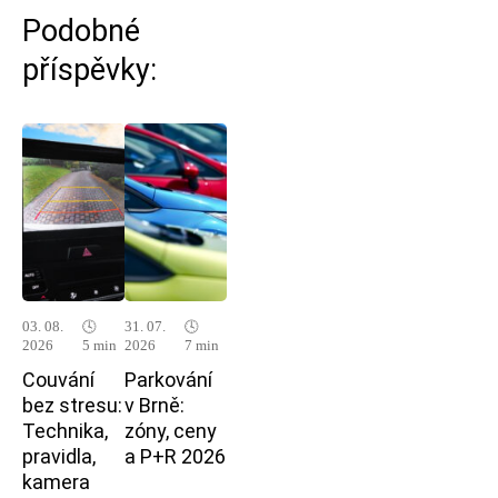
Podobné
příspěvky:
03. 08.
🕓
31. 07.
🕓
2026
5 min
2026
7 min
Couvání
Parkování
bez stresu:
v Brně:
Technika,
zóny, ceny
pravidla,
a P+R 2026
kamera