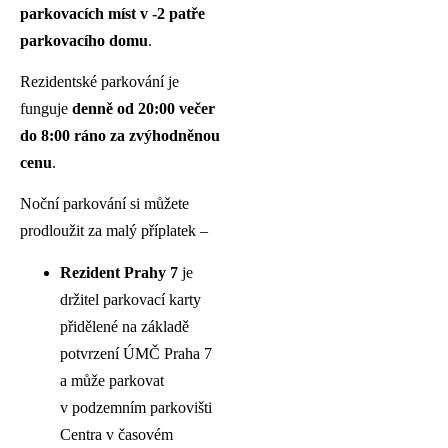
parkovacích míst v -2 patře
parkovacího domu
.
Rezidentské parkování je
funguje
denně od 20:00 večer
do 8:00 ráno za zvýhodněnou
cenu
.
Noční parkování si můžete
prodloužit za malý příplatek –
Rezident Prahy 7
je
držitel parkovací karty
přidělené na základě
potvrzení ÚMČ Praha 7
a může parkovat
v podzemním parkovišti
Centra v časovém