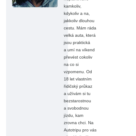
kamkoliv,
kdykoliv a na,
jakkoliv dlouhou
cestu. Mám ráda
velká auta, která
jsou praktická
a umí na víkend
převést cokoliv
na co si
vzpomenu. Od
18 let vlastním
řidičský průkaz
a užívám si tu
bezstarostnou
a svobodnou
jízdu, kam
zrovna chci. Na
Autotripu pro vás