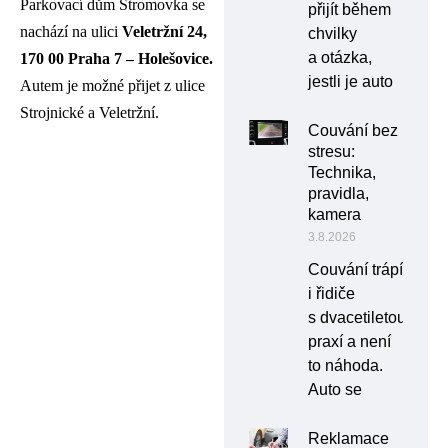
Parkovací dům Stromovka se
přijít během
nachází na ulici
Veletržní 24,
chvilky
a otázka,
170 00 Praha 7 – Holešovice.
jestli je auto
Autem je možné přijet z ulice
Strojnické a Veletržní.
Couvání bez
stresu:
Technika,
pravidla,
kamera
3.8.2026
Couvání trápí
i řidiče
s dvacetiletou
praxí a není
to náhoda.
Auto se
Reklamace