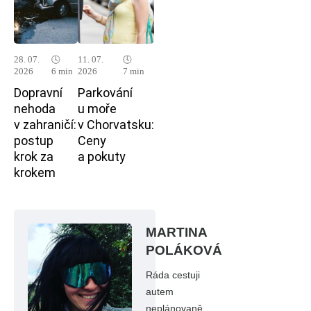
28. 07.
🕓
11. 07.
🕓
2026
6 min
2026
7 min
Dopravní
Parkování
nehoda
u moře
v zahraničí:
v Chorvatsku:
postup
Ceny
krok za
a pokuty
krokem
MARTINA
POLÁKOVÁ
Ráda cestuji
autem
neplánovaně