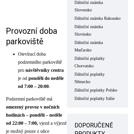
Dálniční známka
Slovensko
Dálniční známka Rakousko
Dálniční známka
Provozní doba
Slovinsko
parkoviště
Dálniční známka
Maďarsko
Otevírací doba
Dálniční poplatky
podzemního parkoviště
Chorvatsko
pro
návštěvníky centra
Dálniční poplatky
je od
pondělí do neděle
Německo
od 7:00 – 20:00
.
Dálniční poplatky Polsko
Podzemní parkoviště má
Dálniční poplatky Itálie
omezený provoz v nočních
hodinách – pondělí – neděle
od 22:00 – 7:00,
vjezd a výjezd
DOPORUČENÉ
je možný pouze z ulice
PRODUKTY