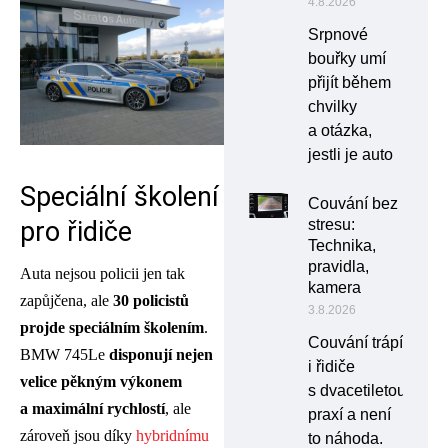
4.8.2026
Srpnové
bouřky umí
přijít během
chvilky
a otázka,
jestli je auto
Speciální školení
Couvání bez
stresu:
pro řidiče
Technika,
pravidla,
Auta nejsou policii jen tak
kamera
zapůjčena, ale
30 policistů
3.8.2026
projde speciálním školením
.
Couvání trápí
BMW 745Le
disponují nejen
i řidiče
velice pěkným výkonem
s dvacetiletou
a maximální rychlostí
, ale
praxí a není
zároveň jsou díky
hybridnímu
to náhoda.