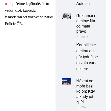
Auto se
ústrojí
šetrné k přírodě. Je to
velký krok kupředu
Reklamace
v modernizaci vozového parku
ojetiny: Na
Policie ČR.
co máte
právo
2.8.2026
Koupili jste
ojetinu a za
pár týdnů se
ozvala vada,
o které
Návrat od
moře bez
kolon: Kdy
a kudy jet
zpět
1.8.2026