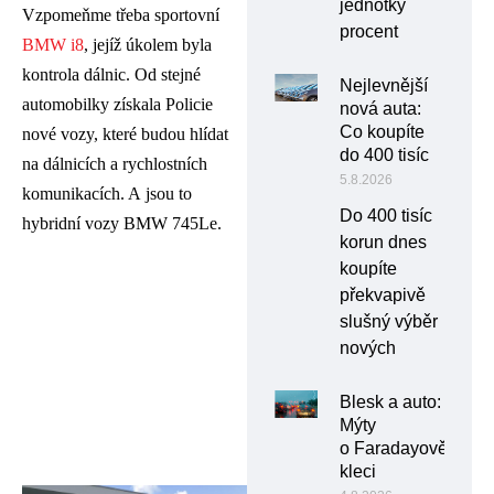
jednotky
Vzpomeňme třeba sportovní
procent
BMW i8
, jejíž úkolem byla
kontrola dálnic. Od stejné
Nejlevnější
automobilky získala Policie
nová auta:
Co koupíte
nové vozy, které budou hlídat
do 400 tisíc
na dálnicích a rychlostních
5.8.2026
komunikacích. A jsou to
Do 400 tisíc
hybridní vozy BMW 745Le.
korun dnes
koupíte
překvapivě
slušný výběr
nových
Blesk a auto:
Mýty
o Faradayově
kleci