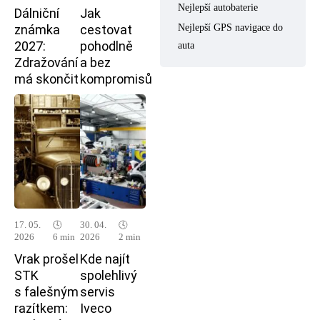
Nejlepší autobaterie
Dálniční
Jak
známka
cestovat
Nejlepší GPS navigace do
2027:
pohodlně
auta
Zdražování
a bez
má skončit
kompromisů
17. 05.
🕓
30. 04.
🕓
2026
6 min
2026
2 min
Vrak prošel
Kde najít
STK
spolehlivý
s falešným
servis
razítkem:
Iveco