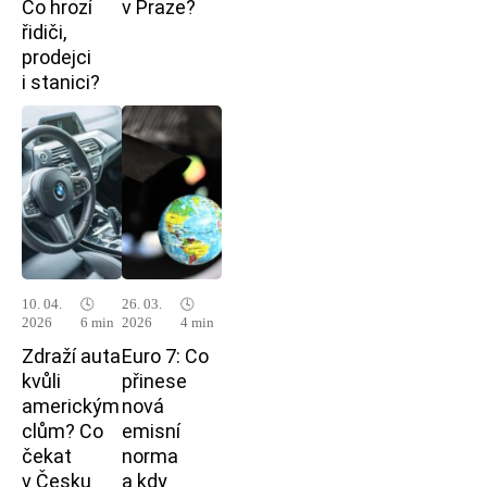
Co hrozí
v Praze?
řidiči,
prodejci
i stanici?
10. 04.
🕓
26. 03.
🕓
2026
6 min
2026
4 min
Zdraží auta
Euro 7: Co
kvůli
přinese
americkým
nová
clům? Co
emisní
čekat
norma
v Česku
a kdy