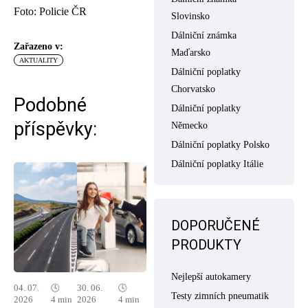
Foto: Policie ČR
Slovinsko
Dálniční známka
Zařazeno v:
Maďarsko
AKTUALITY
Dálniční poplatky
Chorvatsko
Podobné
Dálniční poplatky
příspěvky:
Německo
Dálniční poplatky Polsko
Dálniční poplatky Itálie
DOPORUČENÉ
PRODUKTY
Nejlepší autokamery
04. 07.
🕓
30. 06.
🕓
Testy zimních pneumatik
2026
4 min
2026
4 min