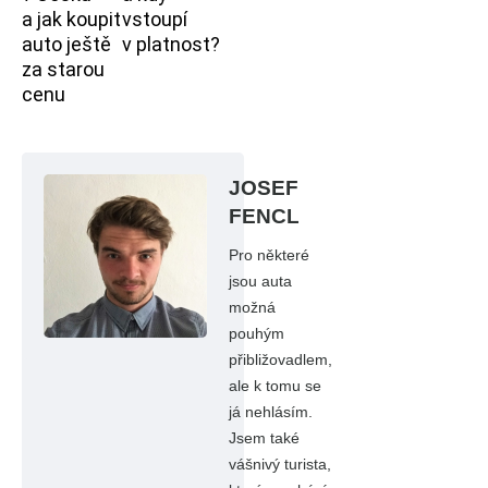
a jak koupit
vstoupí
auto ještě
v platnost?
za starou
cenu
JOSEF
FENCL
Pro některé
jsou auta
možná
pouhým
přibližovadlem,
ale k tomu se
já nehlásím.
Jsem také
vášnivý turista,