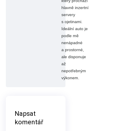
který prochází
hlavně inzertní
servery
s ojetinami.
Ideální auto je
podle mě
nenápadné
a prostorné,
ale disponuje
až
nepotřebným
výkonem.
Napsat
komentář