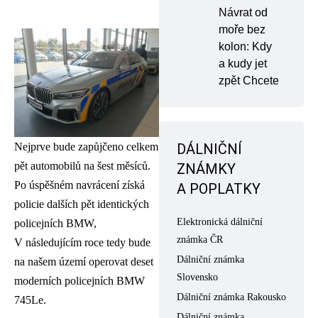
Návrat od
moře bez
kolon: Kdy
a kudy jet
zpět Chcete
DÁLNIČNÍ
Nejprve bude zapůjčeno celkem
pět automobilů na šest měsíců.
ZNÁMKY
Po úspěšném navrácení získá
A POPLATKY
policie dalších pět identických
Elektronická dálniční
policejních BMW,
známka ČR
V následujícím roce tedy bude
Dálniční známka
na našem území operovat deset
Slovensko
moderních policejních BMW
Dálniční známka Rakousko
745Le.
Dálniční známka