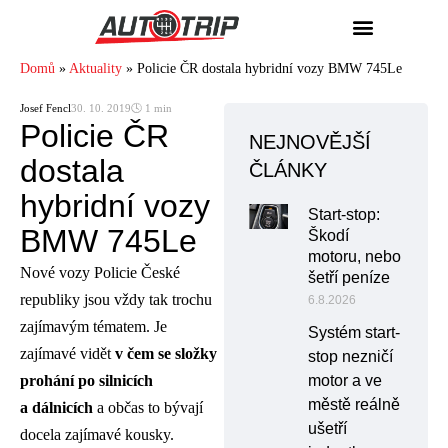
Domů
»
Aktuality
»
Policie ČR dostala hybridní vozy BMW 745Le
Josef Fencl
30. 10. 2019
🕓 1 min
Policie ČR
NEJNOVĚJŠÍ
dostala
ČLÁNKY
hybridní vozy
Start-stop:
BMW 745Le
Škodí
motoru, nebo
Nové vozy Policie České
šetří peníze
republiky jsou vždy tak trochu
6.8.2026
zajímavým tématem. Je
Systém start-
zajímavé vidět
v čem se složky
stop nezničí
prohání po silnicích
motor a ve
městě reálně
a dálnicích
a občas to bývají
ušetří
docela zajímavé kousky.