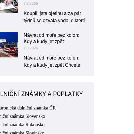
2.8.2026
Koupili jste ojetinu a za pár
týdnů se ozvala vada, o které
Návrat od moře bez kolon:
Kdy a kudy jet zpět
1.8.2026
Návrat od moře bez kolon:
Kdy a kudy jet zpět Chcete
LNIČNÍ ZNÁMKY A POPLATKY
ktronická dálniční známka ČR
niční známka Slovensko
niční známka Rakousko
niční známka Slovinsko