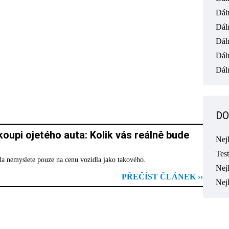
Dál
Dál
Dál
Dál
Dáln
DO
oupi ojetého auta: Kolik vás reálně bude
Nej
Tes
la nemyslete pouze na cenu vozidla jako takového.
Nejl
PŘEČÍST ČLÁNEK ››
Nej