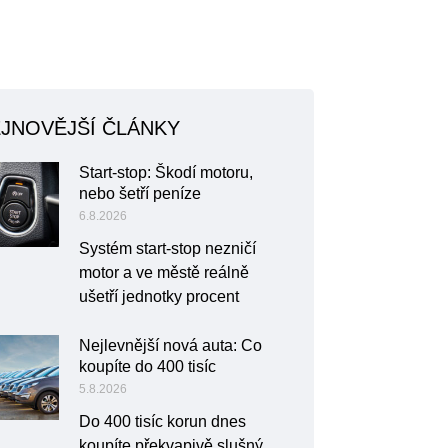
JNOVĚJŠÍ ČLÁNKY
Start-stop: Škodí motoru,
nebo šetří peníze
6.8.2026
Systém start-stop nezničí
motor a ve městě reálně
ušetří jednotky procent
Nejlevnější nová auta: Co
koupíte do 400 tisíc
5.8.2026
Do 400 tisíc korun dnes
koupíte překvapivě slušný