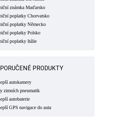
niční známka Maďarsko
niční poplatky Chorvatsko
niční poplatky Německo
niční poplatky Polsko
iční poplatky Itálie
PORUČENÉ PRODUKTY
lepší autokamery
ty zimních pneumatik
epší autobaterie
lepší GPS navigace do auta