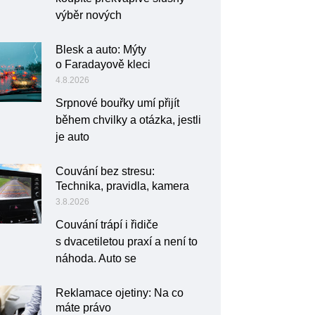
výběr nových
Blesk a auto: Mýty
o Faradayově kleci
4.8.2026
Srpnové bouřky umí přijít
během chvilky a otázka, jestli
je auto
Couvání bez stresu:
Technika, pravidla, kamera
3.8.2026
Couvání trápí i řidiče
s dvacetiletou praxí a není to
náhoda. Auto se
Reklamace ojetiny: Na co
máte právo