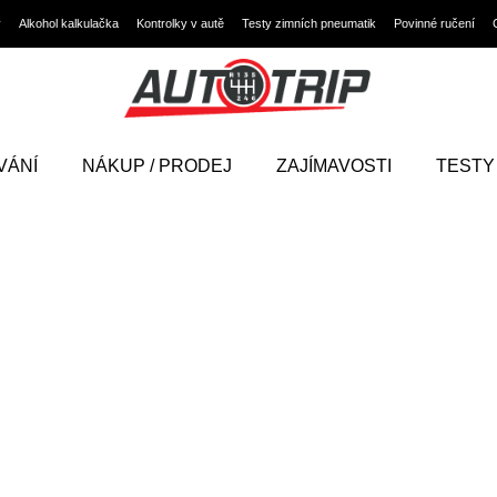
y
Alkohol kalkulačka
Kontrolky v autě
Testy zimních pneumatik
Povinné ručení
VÁNÍ
NÁKUP / PRODEJ
ZAJÍMAVOSTI
TESTY