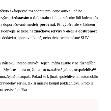
 někdo skálopevně rozhodnut pro jedno auto a jiné ho
svým představám o dokonalosti
, doporučením lidí kolem nás
né a doporučované
modely porovnat
. Při výběru ale v žádném
 Podívejte se třeba na
značkové servisy v okolí a dostupnost
cete dodávku, sportovní kupé, nebo třeba sedmimístné SUV.
y nálepku „nespolehlivé“. Jejich jména zjistíte v nejrůznějších
. Myslete ale na to, že i
auto označené jako „nespolehlivé“
amozřejmě i naopak. Pokud se k jinak spolehlivému automobilu
pravidelný servis, tak si můžete koupit pokladničku. Proto je
á servisní knížka.