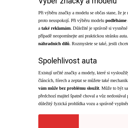
Výběr značky a modelu
Při výběru značky a modelu se občas stane, že je
proto neuspokojí. Při výběru modelu
podléháme 
a
také reklamám
. Důležité je správně si vysně
případě neopomínejte ani praktickou stránku auta.
náhradních dílů
. Rozmyslete se také, jestli ch
Spolehlivost auta
Existují určité značky a modely, které si vysloužil
článcích, fórech a zeptat se můžete také mechanika
vám může bez problému sloužit
. Může to být s
předchozí majitel špatně choval a vůz nedostával 
důležitý fyzická prohlídka vozu a správně vyplněn