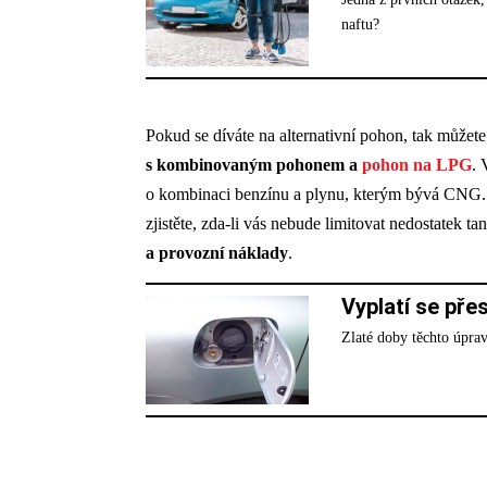
naftu?
Pokud se díváte na alternativní pohon, tak můžet
s kombinovaným pohonem a
pohon na LPG
. 
o kombinaci benzínu a plynu, kterým bývá CNG. P
zjistěte, zda-li vás nebude limitovat nedostatek t
a provozní náklady
.
Vyplatí se př
Zlaté doby těchto úprav