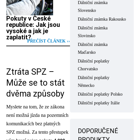
Dálniční známka
Slovensko
Pokuty v České
Dálniční známka Rakousko
republice: Jak jsou
Dálniční známka
vysoké a jak je
Slovinsko
zaplatit?
PŘEČÍST ČLÁNEK ››
Dálniční známka
Maďarsko
Dálniční poplatky
Chorvatsko
Ztráta SPZ –
Dálniční poplatky
Může se to stát
Německo
dvěma způsoby
Dálniční poplatky Polsko
Dálniční poplatky Itálie
Myslete na tom, že ze zákona
není možná jízda na pozemních
komunikacích bez platných
DOPORUČENÉ
SPZ možná. Za tento přestupek
PRODUKTY