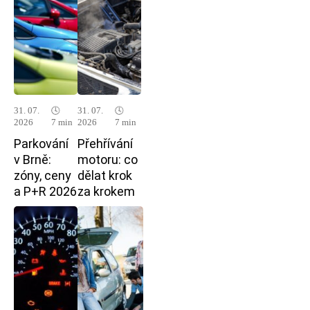
31. 07.
🕓
31. 07.
🕓
2026
7 min
2026
7 min
Parkování
Přehřívání
v Brně:
motoru: co
zóny, ceny
dělat krok
a P+R 2026
za krokem