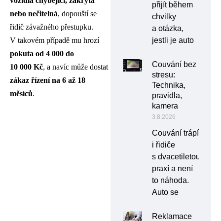
vozidla chybějící, zakrytá
přijít během
nebo nečitelná
, dopouští se
chvilky
řidič závažného přestupku.
a otázka,
jestli je auto
V takovém případě mu hrozí
pokuta od 4 000 do
Couvání bez
10 000 Kč
, a navíc může dostat
stresu:
zákaz řízení na 6 až 18
Technika,
měsíců
.
pravidla,
kamera
3.8.2026
Couvání trápí
i řidiče
s dvacetiletou
praxí a není
to náhoda.
Auto se
Reklamace