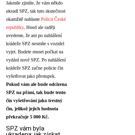
Jakmile zjistíte, že vám někdo
ukradl SPZ, tak tuto skutečnost
okamžitě nahlaste
Policii České
republiky
. Hned ale raději
uvedeme, že ani po nahlášení
krádeže SPZ nesmíte s vozidel
vyjet. Budete muset počkat na
vydání nové SPZ. Po nahlášení
krádeže SPZ začne policie čin
vyšetřovat jako přestupek.
Pokud vám ale bude odcizena
SPZ na přání, tak bude tento
čin vyšetřování jako trestný
čin, jelikož jejich hodnota
překračuje 5 000 Kč.
SPZ vám byla
ukradena: jak získat