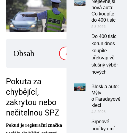
Nejlevnější
nová auta:
Co koupíte
do 400 tisíc
5.8.2026
Do 400 tisíc
korun dnes
koupíte
Obsah
ZOBRAZIT
překvapivě
slušný výběr
nových
Pokuta za
Blesk a auto:
chybějící,
Mýty
o Faradayově
zakrytou nebo
kleci
nečitelnou SPZ
4.8.2026
Srpnové
Pokud je registrační značka
bouřky umí