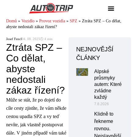
Domů
»
Vozidlo
»
Provoz vozidla
»
SPZ
»
Ztráta SPZ – Co dělat,
abyste nedostali zákaz řízení?
Josef Fencl
04. 08. 2025
🕓 4 min
Ztráta SPZ –
NEJNOVĚJŠÍ
Co dělat,
ČLÁNKY
abyste
Alpské
nedostali
průsmyky
autem: Které
zákaz řízení?
zvládne
každý
Může se stát, že po dojetí do
7.8.2026
cíle cesty zjistíte, že vám někde
Klidně to
cestou upadla SPZ a vy teď
řekneme
nevíte, jak vlastně postupovat
rovnou.
dále. V jiném případě vám také
Nejslavnější