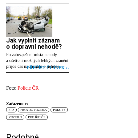
Jak vyplnit záznam
o dopravní nehodě?
Po zabezpečení místa nehody
a ošetření možných lehkých zranění
přijde čas na záznam o nehodě.
PŘEČÍST ČLÁNEK ››
Foto:
Policie ČR
Zařazeno v:
SPZ
PROVOZ VOZIDLA
POKUTY
VOZIDLO
PRO ŘIDIČE
Podobné