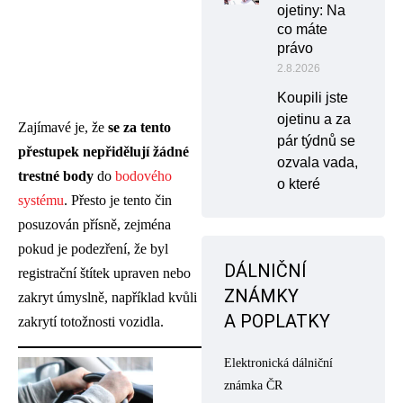
ojetiny: Na
co máte
právo
2.8.2026
Koupili jste
ojetinu a za
Zajímavé je, že
se za tento
pár týdnů se
přestupek nepřidělují žádné
ozvala vada,
trestné body
do
bodového
o které
systému
. Přesto je tento čin
posuzován přísně, zejména
pokud je podezření, že byl
DÁLNIČNÍ
registrační štítek upraven nebo
ZNÁMKY
zakryt úmyslně, například kvůli
A POPLATKY
zakrytí totožnosti vozidla.
Elektronická dálniční
známka ČR