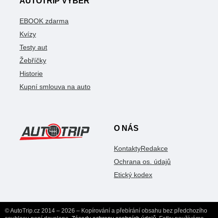
AUTOTRIP VÝBĚR
EBOOK zdarma
Kvízy
Testy aut
Žebříčky
Historie
Kupní smlouva na auto
O NÁS
Kontakty
Redakce
Ochrana os. údajů
Etický kodex
© AutoTrip.cz 2014 – 2026 – Kopírování a přebírání obsahu bez předchozího