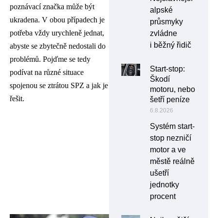
poznávací značka může být
alpské
ukradena. V obou případech je
průsmyky
potřeba vždy urychleně jednat,
zvládne
i běžný řidič
abyste se zbytečně nedostali do
problémů. Pojďme se tedy
Start-stop:
podívat na různé situace
Škodí
spojenou se ztrátou SPZ a jak je
motoru, nebo
řešit.
šetří peníze
6.8.2026
Systém start-
stop nezničí
motor a ve
městě reálně
ušetří
jednotky
procent