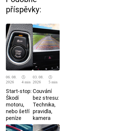
příspěvky:
06. 08.
🕓
03. 08.
🕓
2026
4 min
2026
5 min
Start-stop:
Couvání
Škodí
bez stresu:
motoru,
Technika,
nebo šetří
pravidla,
peníze
kamera