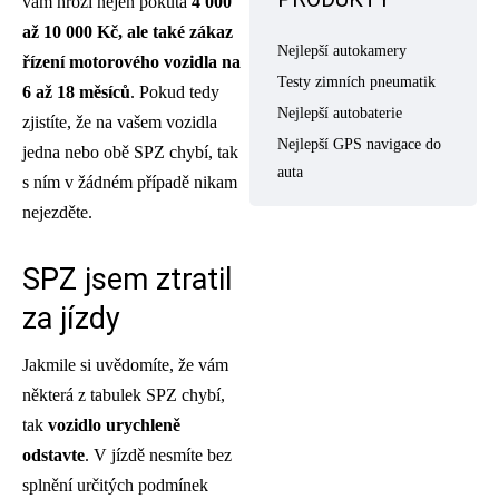
vám hrozí nejen pokuta
4 000
až 10 000 Kč, ale také zákaz
Nejlepší autokamery
řízení motorového vozidla na
Testy zimních pneumatik
6 až 18 měsíců
. Pokud tedy
Nejlepší autobaterie
zjistíte, že na vašem vozidla
Nejlepší GPS navigace do
jedna nebo obě SPZ chybí, tak
auta
s ním v žádném případě nikam
nejezděte.
SPZ jsem ztratil
za jízdy
Jakmile si uvědomíte, že vám
některá z tabulek SPZ chybí,
tak
vozidlo urychleně
odstavte
. V jízdě nesmíte bez
splnění určitých podmínek