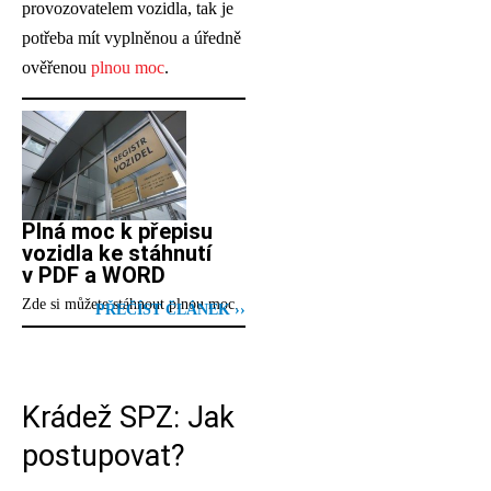
provozovatelem vozidla, tak je
potřeba mít vyplněnou a úředně
ověřenou
plnou moc
.
Plná moc k přepisu
vozidla ke stáhnutí
v PDF a WORD
Zde si můžete stáhnout plnou moc.
PŘEČÍST ČLÁNEK ››
Krádež SPZ: Jak
postupovat?