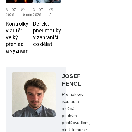
31. 07.
🕓
31. 07.
🕓
2026
10 min
2026
5 min
Kontrolky
Defekt
v autě:
pneumatiky
velký
v zahraničí:
přehled
co dělat
a význam
JOSEF
FENCL
Pro některé
jsou auta
možná
pouhým
přibližovadlem,
ale k tomu se