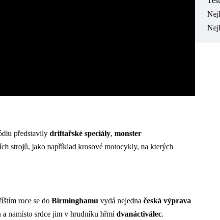
Tes
Nejl
Nej
ódiu představily
driftařské speciály
,
monster
ch strojů, jako například krosové motocykly, na kterých
říštím roce se do
Birminghamu
vydá nejedna
česká výprava
n a namísto srdce jim v hrudníku hřmí
dvanáctiválec
.