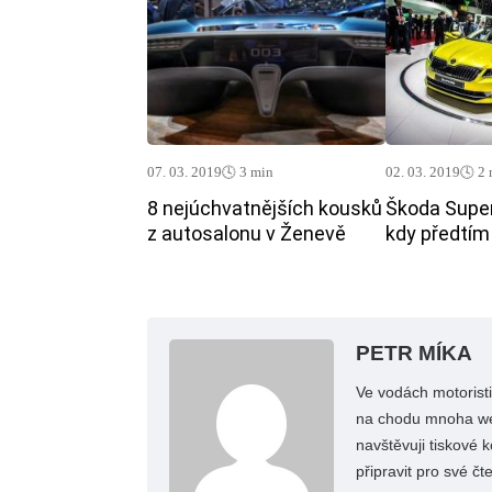
07. 03. 2019
🕓 3 min
02. 03. 2019
🕓 2
8 nejúchvatnějších kousků
Škoda Super
z autosalonu v Ženevě
kdy předtím
PETR MÍKA
Ve vodách motoristi
na chodu mnoha web
navštěvuji tiskové 
připravit pro své č