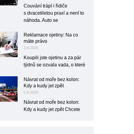
Couvání trápí i řidiče
s dvacetiletou praxí a není to
náhoda. Auto se
Reklamace ojetiny: Na co
máte právo
2.8.2026
Koupili jste ojetinu a za pár
týdnů se ozvala vada, o které
Návrat od moře bez kolon:
Kdy a kudy jet zpět
1.8.2026
Návrat od moře bez kolon:
Kdy a kudy jet zpět Chcete