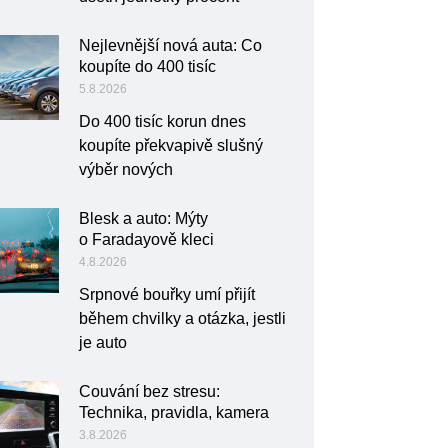
Nejlevnější nová auta: Co
koupíte do 400 tisíc
5.8.2026
Do 400 tisíc korun dnes
koupíte překvapivě slušný
výběr nových
Blesk a auto: Mýty
o Faradayově kleci
4.8.2026
Srpnové bouřky umí přijít
během chvilky a otázka, jestli
je auto
Couvání bez stresu:
Technika, pravidla, kamera
3.8.2026