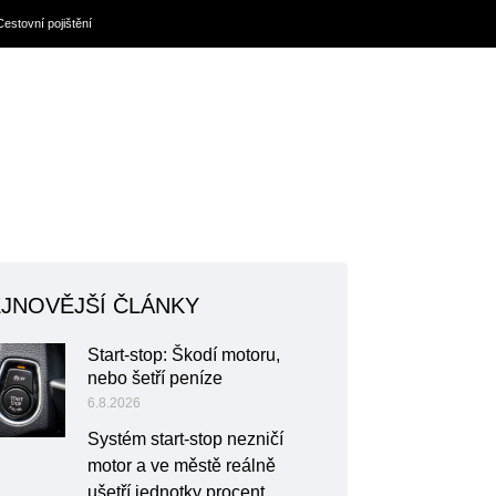
Cestovní pojištění
JNOVĚJŠÍ ČLÁNKY
Start-stop: Škodí motoru,
nebo šetří peníze
6.8.2026
Systém start-stop nezničí
motor a ve městě reálně
ušetří jednotky procent