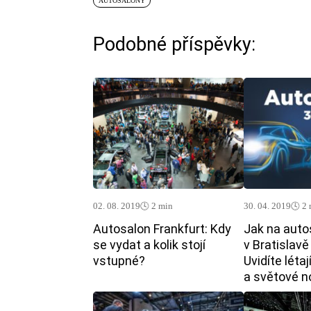
AUTOSALONY
Podobné příspěvky:
02. 08. 2019
🕓 2 min
30. 04. 2019
🕓 2
Autosalon Frankfurt: Kdy
Jak na auto
se vydat a kolik stojí
v Bratislav
vstupné?
Uvidíte létaj
a světové n