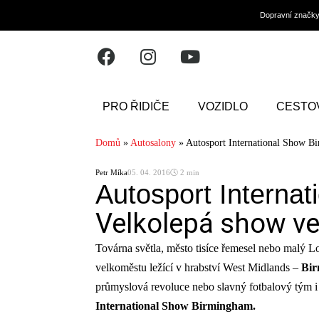
Dopravní značk
PRO ŘIDIČE
VOZIDLO
CESTO
Domů
»
Autosalony
»
Autosport International Show B
Petr Míka
05. 04. 2016
🕓 2 min
Autosport Interna
Velkolepá show ve
Továrna světla, město tisíce řemesel nebo malý Lo
velkoměstu ležící v hrabství West Midlands –
Bi
průmyslová revoluce nebo slavný fotbalový tým i
International Show Birmingham.