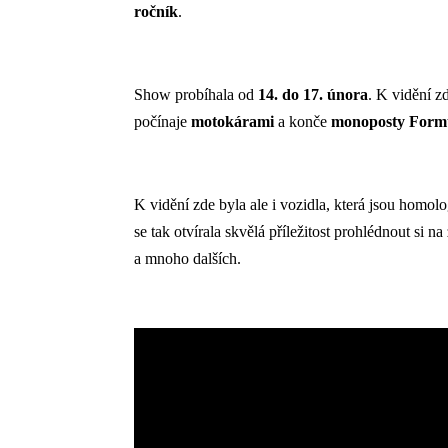
ročník
.
Show probíhala od
14. do 17. února
. K vidění z
počínaje
motokárami
a konče
monoposty Formu
K vidění zde byla ale i vozidla, která jsou ho
se tak otvírala skvělá příležitost prohlédnout si 
a mnoho dalších.