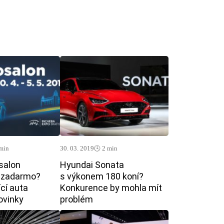
 min
30. 03. 2019
🕓 2 min
salon
Hyundai Sonata
ě zadarmo?
s výkonem 180 koní?
ící auta
Konkurence by mohla mít
ovinky
problém