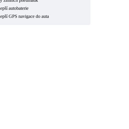
ty zimních pneumatik
epší autobaterie
lepší GPS navigace do auta