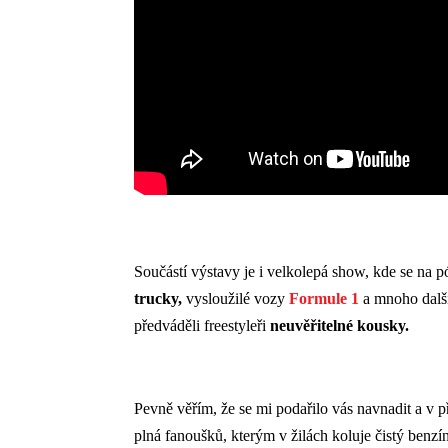
Součástí výstavy je i velkolepá show, kde se na p
trucky,
vysloužilé vozy
Formule 1
a mnoho další
předváděli freestyleři
neuvěřitelné kousky.
Pevně věřím, že se mi podařilo vás navnadit a v p
plná fanoušků, kterým v žilách koluje čistý benzí