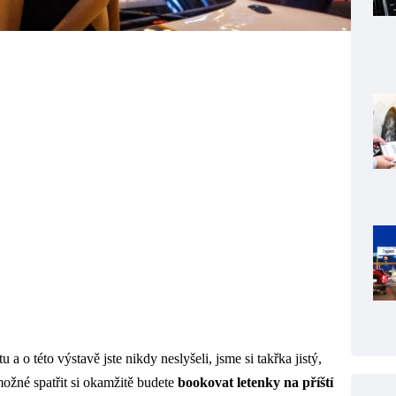
a o této výstavě jste nikdy neslyšeli, jsme si takřka jistý,
ožné spatřit si okamžitě budete
bookovat letenky na příští