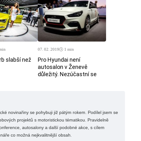
 min
07. 02. 2019
🕓 1 min
b slabší než
Pro Hyundai není
autosalon v Ženevě
důležitý. Nezúčastní se
cké novinařiny se pohybuji již pátým rokem. Podílel jsem se
ových projektů s motoristickou tématikou. Pravidelně
konference, autosalony a další podobné akce, s cílem
tenáře co možná nejkvalitnější obsah.