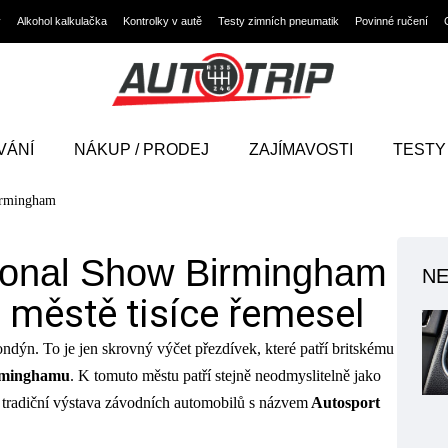
y
Alkohol kalkulačka
Kontrolky v autě
Testy zimních pneumatik
Povinné ručení
VÁNÍ
NÁKUP / PRODEJ
ZAJÍMAVOSTI
TESTY
irmingham
tional Show Birmingham
NE
 městě tisíce řemesel
ndýn. To je jen skrovný výčet přezdívek, které patří britskému
rminghamu
. K tomuto městu patří stejně neodmyslitelně jako
 tradiční výstava závodních automobilů s názvem
Autosport