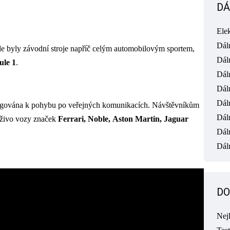
DÁ
Ele
Dál
de byly závodní stroje napříč celým automobilovým sportem,
Dál
le 1
.
Dál
Dál
Dál
mologována k pohybu po veřejných komunikacích. Návštěvníkům
Dál
na živo vozy značek
Ferrari, Noble,
Aston Martin, Jaguar
Dál
Dáln
DO
Nej