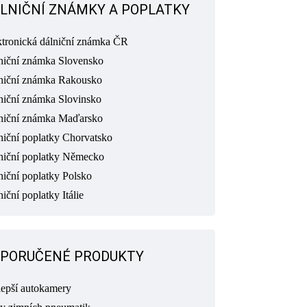
LNIČNÍ ZNÁMKY A POPLATKY
ktronická dálniční známka ČR
niční známka Slovensko
niční známka Rakousko
niční známka Slovinsko
niční známka Maďarsko
niční poplatky Chorvatsko
niční poplatky Německo
niční poplatky Polsko
iční poplatky Itálie
PORUČENÉ PRODUKTY
lepší autokamery