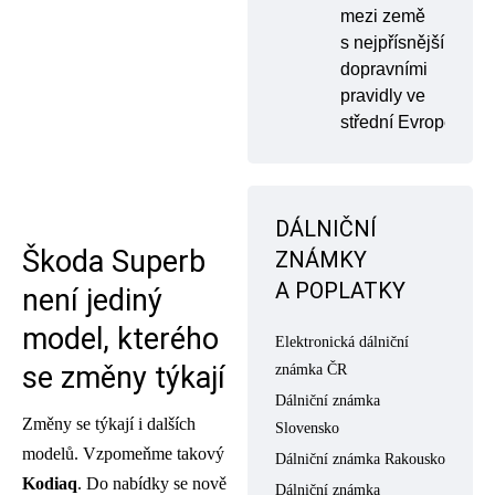
mezi země
s nejpřísnějšími
dopravními
pravidly ve
střední Evropě
DÁLNIČNÍ
Škoda Superb
ZNÁMKY
A POPLATKY
není jediný
model, kterého
Elektronická dálniční
se změny týkají
známka ČR
Dálniční známka
Změny se týkají i dalších
Slovensko
modelů. Vzpomeňme takový
Dálniční známka Rakousko
Kodiaq
. Do nabídky se nově
Dálniční známka