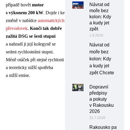
Návrat od
případě hovět
motor
moře bez
s výkonem 200 kW
. Dojde i ke
kolon: Kdy
změně v nabídce
automatických
a kudy jet
převodovek
.
Končí tak dobře
zpět
1.8.2026
zažitá DSG se šesti stupni
a nahradí ji její kolegyně se
Návrat od
moře bez
sedmi rychlostními stupni.
kolon: Kdy
Méně otáček při stejné rychlosti
a kudy jet
a teoreticky nižší spotřeba
zpět Chcete
a nižší emise.
Dopravní
předpisy
a pokuty
v Rakousku
2026
31.7.2026
Rakousko patří