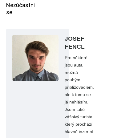
Nezúčastní
se
JOSEF
FENCL
Pro některé
jsou auta
možná
pouhým
přibližovadlem,
ale k tomu se
já nehlásím.
Jsem také
vášnivý turista,
který prochází
hlavně inzertní