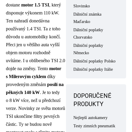
dostane
motor 1.5 TSI
, který
Slovinsko
disponuje výkonem 110 kW.
Dálniční známka
Ten nahradí donedávna
Maďarsko
používaný 1.4 TSI. Ta z toho
Dálniční poplatky
důvodu u automobilky končí.
Chorvatsko
Přeci jen u většího auta vyšší
Dálniční poplatky
objem motoru rozhodně
Německo
uvítáme. I u oblíbeného TSI 2.0
Dálniční poplatky Polsko
dojde na změny. Tento
motor
Dálniční poplatky Itálie
s Milerovým cyklem
díky
provedeným změnám
posílí na
pěkných 140 kW
. Je to tedy
DOPORUČENÉ
o 8 kW více, než u předchozí
PRODUKTY
verze. Novinky ze světa motorů
TSI ukončíme filtry pevných
Nejlepší autokamery
částic. Ty se budou nově
Testy zimních pneumatik