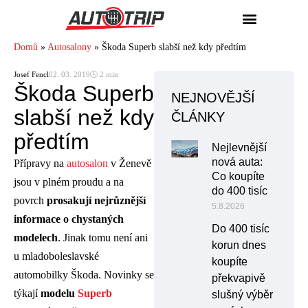
Domů
»
Autosalony
»
Škoda Superb slabší než kdy předtím
Josef Fencl
02. 03. 2019
🕓 2 min
Škoda Superb
NEJNOVĚJŠÍ
slabší než kdy
ČLÁNKY
předtím
Nejlevnější
nová auta:
Přípravy na
autosalon
v Ženevě
Co koupíte
jsou v plném proudu a na
do 400 tisíc
povrch
prosakují nejrůznější
5.8.2026
informace o chystaných
Do 400 tisíc
modelech
. Jinak tomu není ani
korun dnes
u mladoboleslavské
koupíte
automobilky Škoda. Novinky se
překvapivě
týkají
modelu
Superb
slušný výběr