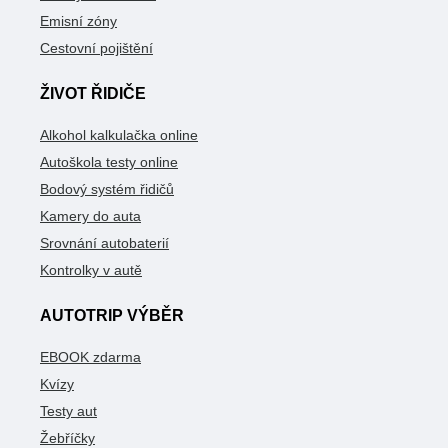
Emisní zóny
Cestovní pojištění
ŽIVOT ŘIDIČE
Alkohol kalkulačka online
Autoškola testy online
Bodový systém řidičů
Kamery do auta
Srovnání autobaterií
Kontrolky v autě
AUTOTRIP VÝBĚR
EBOOK zdarma
Kvízy
Testy aut
Žebříčky