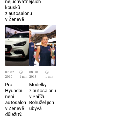
nejúchvatnějších
kousků
z autosalonu
v Ženevě
07. 02.
🕓
08. 10.
🕓
2019
1 min
2018
1 min
Pro
Modelky
Hyundai
z autosalonu
není
v Paříži.
autosalon
Bohužel jich
v Ženevě
ubývá
důležitý.