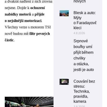
nových
a dvakrát nadšeni z nich zrovna
nejsme. Dojde k
ochuzení
Blesk a auto:
nabídky motorů
a
přijde
Mýty
o nejsilnější motorizaci
.
o Faradayově
Všechny verze s motorem TSI
kleci
nově budou mít
filtr pevných
4.8.2026
částic
.
Srpnové
bouřky umí
přijít během
chvilky
a otázka,
jestli je auto
Couvání bez
stresu:
Technika,
pravidla,
kamera
3.8.2026