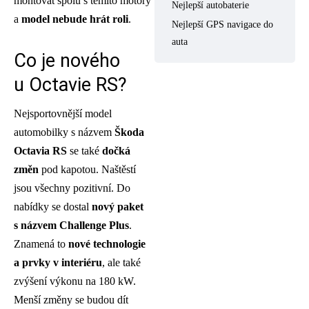
montovat spolu s těmito motory
Nejlepší autobaterie
a
model nebude hrát roli
.
Nejlepší GPS navigace do
auta
Co je nového
u Octavie RS?
Nejsportovnější model
automobilky s názvem
Škoda
Octavia RS
se také
dočká
změn
pod kapotou. Naštěstí
jsou všechny pozitivní. Do
nabídky se dostal
nový paket
s názvem Challenge Plus
.
Znamená to
nové technologie
a prvky v interiéru
, ale také
zvýšení výkonu na 180 kW.
Menší změny se budou dít