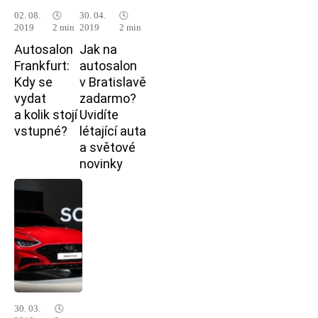
02. 08.
🕓
30. 04.
🕓
2019
2 min
2019
2 min
Autosalon
Jak na
Frankfurt:
autosalon
Kdy se
v Bratislavě
vydat
zadarmo?
a kolik stojí
Uvidíte
vstupné?
létající auta
a světové
novinky
30. 03.
🕓