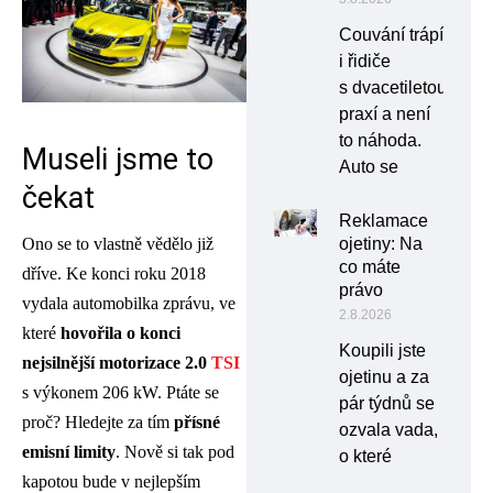
Couvání trápí
i řidiče
s dvacetiletou
praxí a není
to náhoda.
Museli jsme to
Auto se
čekat
Reklamace
ojetiny: Na
Ono se to vlastně vědělo již
co máte
dříve. Ke konci roku 2018
právo
vydala automobilka zprávu, ve
2.8.2026
které
hovořila o konci
Koupili jste
nejsilnější motorizace 2.0
TSI
ojetinu a za
s výkonem 206 kW. Ptáte se
pár týdnů se
proč? Hledejte za tím
přísné
ozvala vada,
emisní limity
. Nově si tak pod
o které
kapotou bude v nejlepším