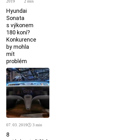
2019
2 min
Hyundai
Sonata
s výkonem
180 koní?
Konkurence
by mohla
mít
problém
07. 03. 2019
🕓 3 min
8