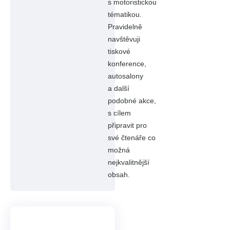
s motoristickou
tématikou.
Pravidelně
navštěvuji
tiskové
konference,
autosalony
a další
podobné akce,
s cílem
připravit pro
své čtenáře co
možná
nejkvalitnější
obsah.