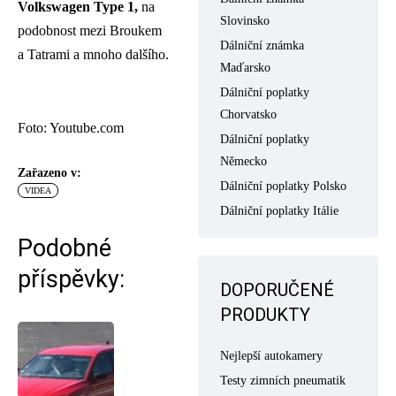
Volkswagen Type 1,
na
Slovinsko
podobnost mezi Broukem
Dálniční známka
a Tatrami a mnoho dalšího.
Maďarsko
Dálniční poplatky
Chorvatsko
Foto: Youtube.com
Dálniční poplatky
Německo
Zařazeno v:
Dálniční poplatky Polsko
VIDEA
Dálniční poplatky Itálie
Podobné
příspěvky:
DOPORUČENÉ
PRODUKTY
Nejlepší autokamery
Testy zimních pneumatik