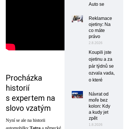
Auto se
Reklamace
ojetiny: Na
co máte
právo
2.8.2026
Koupili jste
ojetinu a za
pár týdnů se
ozvala vada,
Procházka
o které
historií
Návrat od
s expertem na
moře bez
slovo vzatým
kolon: Kdy
a kudy jet
zpět
Nyní se ale na historii
1.8.2026
automobilky
Tatra
a německé