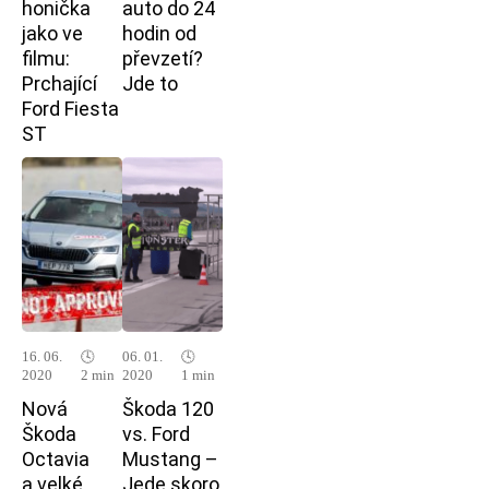
honička
auto do 24
jako ve
hodin od
filmu:
převzetí?
Prchající
Jde to
Ford Fiesta
ST
16. 06.
🕓
06. 01.
🕓
2020
2 min
2020
1 min
Nová
Škoda 120
Škoda
vs. Ford
Octavia
Mustang –
a velké
Jede skoro