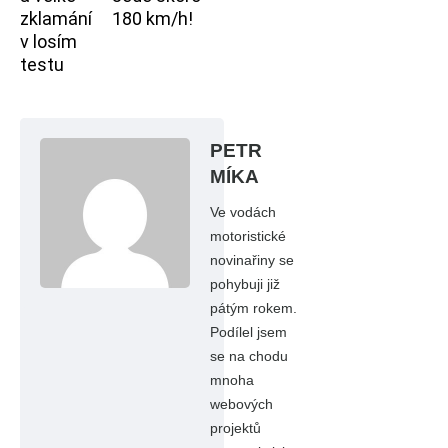
zklamání
180 km/h!
v losím
testu
PETR
MÍKA
Ve vodách
motoristické
novinařiny se
pohybuji již
pátým rokem.
Podílel jsem
se na chodu
mnoha
webových
projektů