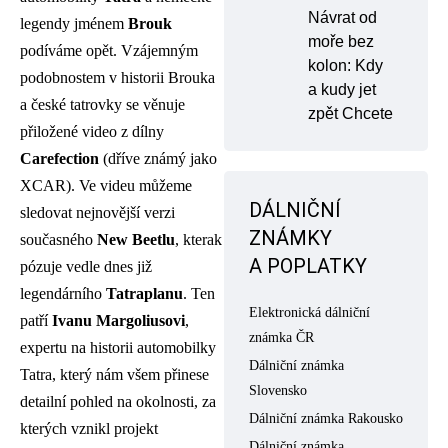
Návrat od
legendy jménem
Brouk
moře bez
podíváme opět. Vzájemným
kolon: Kdy
podobnostem v historii Brouka
a kudy jet
a české tatrovky se věnuje
zpět Chcete
přiložené video z dílny
Carefection
(dříve známý jako
XCAR). Ve videu můžeme
DÁLNIČNÍ
sledovat nejnovější verzi
ZNÁMKY
současného
New Beetlu
, kterak
A POPLATKY
pózuje vedle dnes již
legendárního
Tatraplanu
. Ten
Elektronická dálniční
patří
Ivanu Margoliusovi
,
známka ČR
expertu na historii automobilky
Dálniční známka
Tatra, který nám všem přinese
Slovensko
detailní pohled na okolnosti, za
Dálniční známka Rakousko
kterých vznikl projekt
Dálniční známka