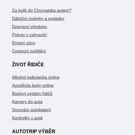
Za kolik do Chorvatska autem?
Dálniční známky a poplatky
Dopravní předpisy
Pokuty v zahraničí
Emisní zóny
Cestovní pojištění
ŽIVOT ŘIDIČE
Alkohol kalkulačka online
Autoškola testy online
Bodový systém řidičů
Kamery do auta
Srovnání autobaterií
Kontrolky v autě
AUTOTRIP VÝBĚR