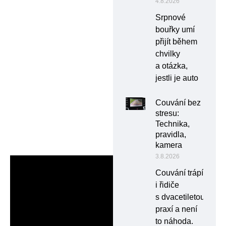
4.8.2026
Srpnové
bouřky umí
přijít během
chvilky
a otázka,
jestli je auto
Couvání bez
stresu:
Technika,
pravidla,
kamera
3.8.2026
Couvání trápí
i řidiče
s dvacetiletou
praxí a není
to náhoda.