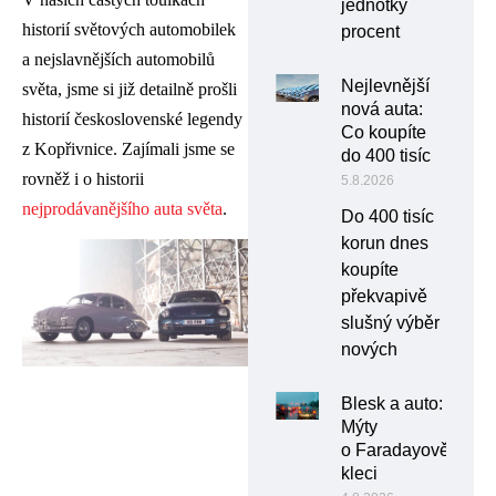
jednotky
historií světových automobilek
procent
a nejslavnějších automobilů
Nejlevnější
světa, jsme si již detailně prošli
nová auta:
historií československé legendy
Co koupíte
z Kopřivnice. Zajímali jsme se
do 400 tisíc
rovněž i o historii
5.8.2026
nejprodávanějšího auta světa
.
Do 400 tisíc
korun dnes
koupíte
překvapivě
slušný výběr
nových
Blesk a auto:
Mýty
o Faradayově
kleci