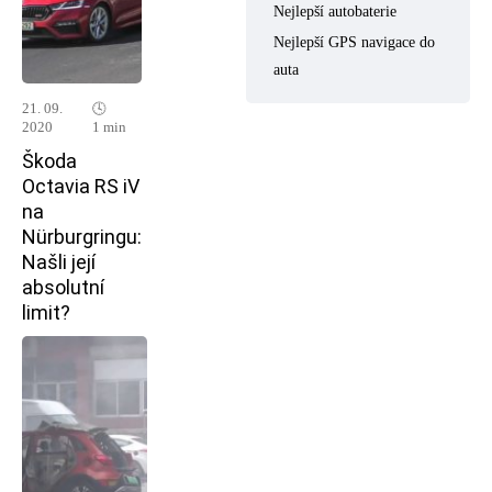
Nejlepší autobaterie
Nejlepší GPS navigace do
auta
21. 09.
🕓
2020
1 min
Škoda
Octavia RS iV
na
Nürburgringu:
Našli její
absolutní
limit?