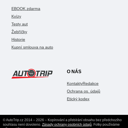
EBOOK zdarma
Kvízy
Testy aut
Žebříčky
Historie
Kupní smlouva na auto
O NÁS
Kontakty
Redakce
Ochrana os. údajů
Etický kodex
© AutoTrip.cz 2014 – 2026 – Kopírování a přebírání obsahu bez předchozího
souhlasu není dovoleno.
Zásady ochrany osobních údajů
. Fotky používáme