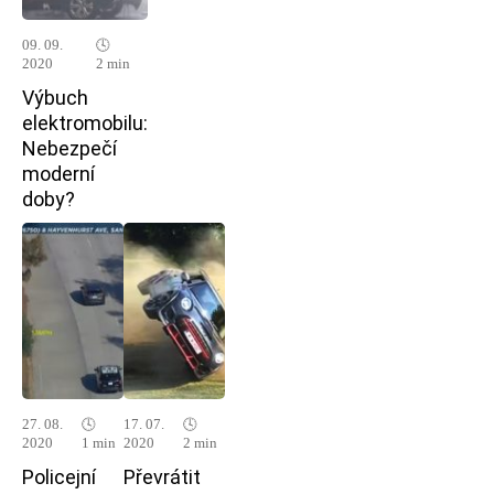
09. 09.
🕓
2020
2 min
Výbuch
elektromobilu:
Nebezpečí
moderní
doby?
27. 08.
🕓
17. 07.
🕓
2020
1 min
2020
2 min
Policejní
Převrátit