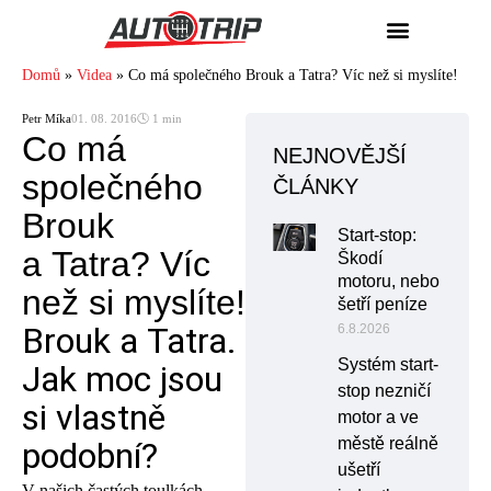
Domů
»
Videa
»
Co má společného Brouk a Tatra? Víc než si myslíte!
Petr Míka
01. 08. 2016
🕓 1 min
Co má
NEJNOVĚJŠÍ
společného
ČLÁNKY
Brouk
Start-stop:
a Tatra? Víc
Škodí
motoru, nebo
než si myslíte!
šetří peníze
Brouk a Tatra.
6.8.2026
Systém start-
Jak moc jsou
stop nezničí
si vlastně
motor a ve
městě reálně
podobní?
ušetří
V našich častých toulkách