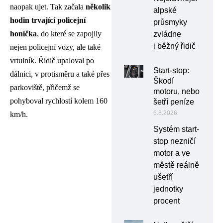
naopak ujet. Tak začala
několik
alpské
hodin trvající policejní
průsmyky
honička
, do které se zapojily
zvládne
i běžný řidič
nejen policejní vozy, ale také
vrtulník. Řidič upaloval po
Start-stop:
dálnici, v protisměru a také přes
Škodí
parkoviště, přičemž se
motoru, nebo
pohyboval rychlostí kolem 160
šetří peníze
6.8.2026
km/h.
Systém start-
stop nezničí
motor a ve
městě reálně
ušetří
jednotky
procent