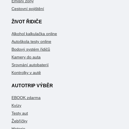
Emisní zóny
Cestovní pojištění
ŽIVOT ŘIDIČE
Alkohol kalkulačka online
Autoškola testy online
Bodový systém řidičů
Kamery do auta
Srovnání autobaterií
Kontrolky v autě
AUTOTRIP VÝBĚR
EBOOK zdarma
Kvízy
Testy aut
Žebříčky
Historie