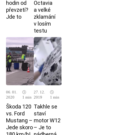
hodin od
Octavia
převzetí?
a velké
Jde to
zklamání
v losím
testu
06. 01.
🕓
27. 12.
🕓
2020
1 min
2019
1 min
Škoda 120
Takhle se
vs. Ford
staví
Mustang –
motor W12
Jede skoro
– Je to
180 km/h!
nádherná