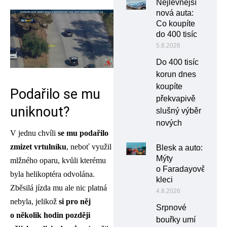
Nejlevnější
nová auta:
Co koupíte
do 400 tisíc
5.8.2026
Do 400 tisíc
korun dnes
koupíte
Podařilo se mu
překvapivě
uniknout?
slušný výběr
nových
V jednu chvíli
se mu podařilo
zmizet vrtulníku
, neboť využil
Blesk a auto:
Mýty
mlžného oparu, kvůli kterému
o Faradayově
byla helikoptéra odvolána.
kleci
Zběsilá jízda mu ale nic platná
4.8.2026
nebyla, jelikož
si pro něj
Srpnové
o několik hodin později
bouřky umí