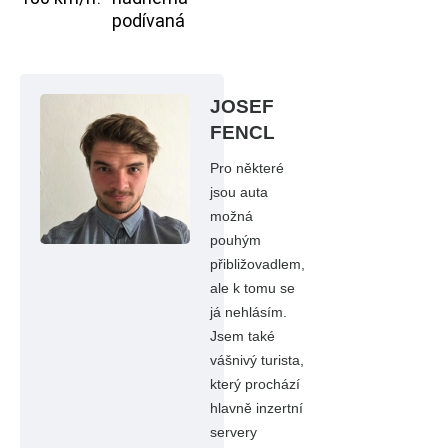
podívaná
JOSEF
FENCL
Pro některé
jsou auta
možná
pouhým
přibližovadlem,
ale k tomu se
já nehlásím.
Jsem také
vášnivý turista,
který prochází
hlavně inzertní
servery