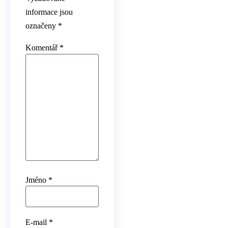
informace jsou
označeny
*
Komentář
*
Jméno
*
E-mail
*