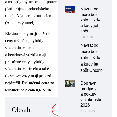
a mopedy mýtné neplatí, pouze
platí průjezd podmořského
Návrat od
moře bez
tunelu Atlanterhavstunnelen
kolon: Kdy
(Atlantický tunel).
a kudy jet
zpět
Elektromobily mají snížené
1.8.2026
ceny mýtného, hybridy
Návrat od
v kombinaci benzínu
moře bez
a benzínová vozidla mají
kolon: Kdy
průměrné ceny, hybridy
a kudy jet
v kombinaci dieselu a také
zpět Chcete
dieselové vozy mají průjezd
nejdražší.
Průměrná cena za
Dopravní
předpisy
kilometr je okolo 0,6 NOK.
a pokuty
v Rakousku
2026
Obsah
ZOBRAZIT
31.7.2026