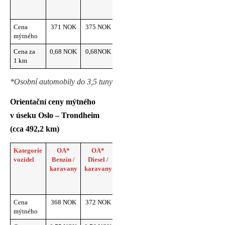
benzín /
karavany
Cena
371 NOK
375 NOK
161 NOK
383 NOK
mýtného
Cena za
0,68 NOK
0,68NOK
0,29 NOK
0,70 NOK
1 km
*Osobní automobily do 3,5 tuny
Orientační ceny mýtného
v úseku Oslo – Trondheim
(cca 492,2 km)
Kategorie
OA*
OA*
OA*
OA*
vozidel
Benzín /
Diesel /
Elektromobily
Plug-in
karavany
karavany
/ karavany
hybrid
benzín /
karavany
Cena
368 NOK
372 NOK
351 NOK
368 NOK
mýtného