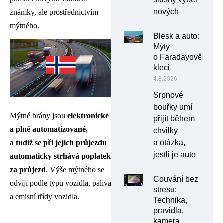
nových
známky, ale prostřednictvím
mýtného.
Blesk a auto:
Mýty
o Faradayově
kleci
4.8.2026
Srpnové
bouřky umí
Mýtné brány jsou
elektronické
přijít během
a plně automatizované,
chvilky
a otázka,
a tudíž se při jejich průjezdu
jestli je auto
automaticky strhává poplatek
za průjezd
. Výše mýtného se
Couvání bez
odvíjí podle typu vozidla, paliva
stresu:
a emisní třídy vozidla.
Technika,
pravidla,
kamera