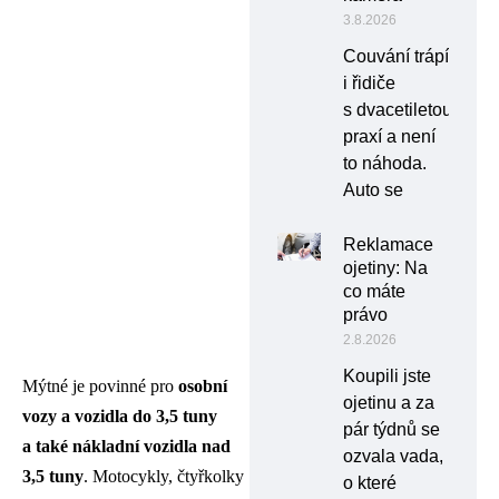
3.8.2026
Couvání trápí
i řidiče
s dvacetiletou
praxí a není
to náhoda.
Auto se
Reklamace
ojetiny: Na
co máte
právo
2.8.2026
Koupili jste
Mýtné je povinné pro
osobní
ojetinu a za
vozy a vozidla do 3,5 tuny
pár týdnů se
a také nákladní vozidla nad
ozvala vada,
3,5 tuny
. Motocykly, čtyřkolky
o které