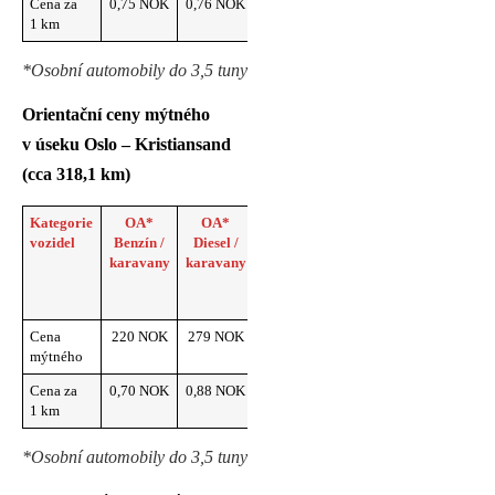
Cena za
0,75 NOK
0,76 NOK
0,71 NOK
0,75 NOK
1 km
*Osobní automobily do 3,5 tuny
Orientační ceny mýtného
v úseku Oslo – Kristiansand
(cca 318,1 km)
Kategorie
OA*
OA*
OA*
OA*
vozidel
Benzín /
Diesel /
Elektromobily
Plug-in
karavany
karavany
/ karavany
hybrid
benzín /
karavany
Cena
220 NOK
279 NOK
204 NOK
221 NOK
mýtného
Cena za
0,70 NOK
0,88 NOK
0,64 NOK
0,70 NOK
1 km
*Osobní automobily do 3,5 tuny