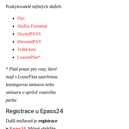
Poskytovatelé mýtných služeb:
Flyt
Služba Fremtind
SkyttelPASS
ØresundPAY
Tolltickets
LeasenPlan*
* Platí pouze pro vozy, které
mají s LeasePlan uzavřenou
leasingovou smlouvu nebo
smlouvu o správě vozového
parku
Registrace u Epass24
Další možností je
registrace
u
Epass24
. Mýtné obdržíte