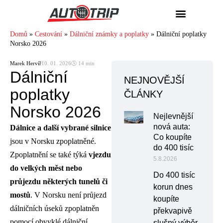
Domů
»
Cestování
»
Dálniční známky a poplatky
»
Dálniční poplatky
Norsko 2026
Marek Hervíř
10. 01. 2026
🕓 14 min
Dálniční
NEJNOVĚJŠÍ
poplatky
ČLÁNKY
Norsko 2026
Nejlevnější
nová auta:
Dálnice a další vybrané silnice
Co koupíte
jsou v Norsku zpoplatněné.
do 400 tisíc
Zpoplatnění se také týká
vjezdu
5.8.2026
do velkých měst nebo
Do 400 tisíc
průjezdu některých tunelů či
korun dnes
mostů
. V Norsku není průjezd
koupíte
dálničních úseků zpoplatněn
překvapivě
pomocí obvyklé dálniční
slušný výběr