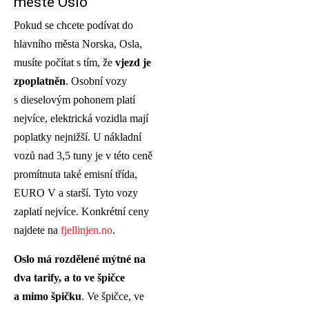
městě Oslo
Pokud se chcete podívat do
hlavního města Norska, Osla,
musíte počítat s tím, že
vjezd je
zpoplatněn
. Osobní vozy
s dieselovým pohonem platí
nejvíce, elektrická vozidla mají
poplatky nejnižší. U nákladní
vozů nad 3,5 tuny je v této ceně
promítnuta také emisní třída,
EURO V a starší. Tyto vozy
zaplatí nejvíce. Konkrétní ceny
najdete na
fjellinjen.no
.
Oslo má rozdělené mýtné na
dva tarify, a to ve špičce
a mimo špičku
. Ve špičce, ve