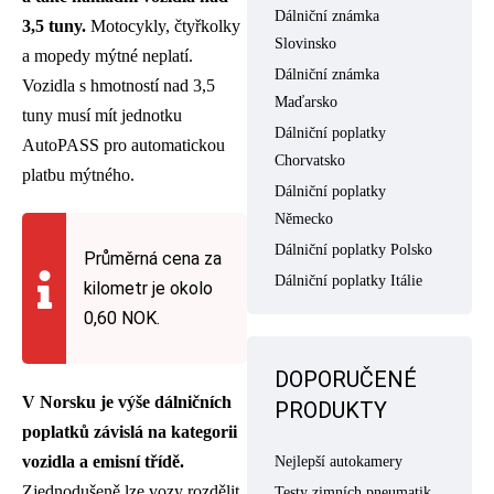
Dálniční známka
3,5 tuny.
Motocykly, čtyřkolky
Slovinsko
a mopedy mýtné neplatí.
Dálniční známka
Vozidla s hmotností nad 3,5
Maďarsko
tuny musí mít jednotku
Dálniční poplatky
AutoPASS pro automatickou
Chorvatsko
platbu mýtného.
Dálniční poplatky
Německo
Dálniční poplatky Polsko
Průměrná cena za
Dálniční poplatky Itálie
kilometr je okolo
0,60 NOK.
DOPORUČENÉ
V Norsku je výše dálničních
PRODUKTY
poplatků závislá na kategorii
vozidla a emisní třídě.
Nejlepší autokamery
Zjednodušeně lze vozy rozdělit
Testy zimních pneumatik