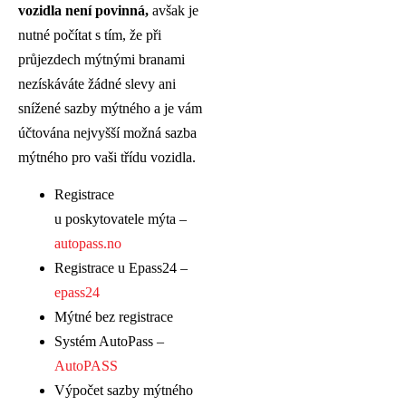
vozidla není povinná,
avšak je
nutné počítat s tím, že při
průjezdech mýtnými branami
nezískáváte žádné slevy ani
snížené sazby mýtného a je vám
účtována nejvyšší možná sazba
mýtného pro vaši třídu vozidla.
Registrace
u poskytovatele mýta –
autopass.no
Registrace u Epass24 –
epass24
Mýtné bez registrace
Systém AutoPass –
AutoPASS
Výpočet sazby mýtného