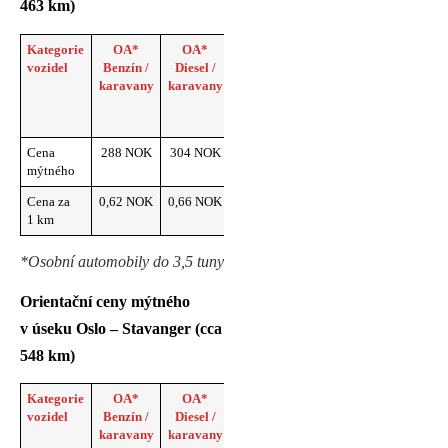
463 km)
Kategorie
OA*
OA*
OA*
OA*
vozidel
Benzín /
Diesel /
Elektromobily
Plug-in
karavany
karavany
/ karavany
hybrid
benzín /
karavany
Cena
288 NOK
304 NOK
221 NOK
288 NOK
mýtného
Cena za
0,62 NOK
0,66 NOK
0,45 NOK
0,62 NOK
1 km
*Osobní automobily do 3,5 tuny
Orientační ceny mýtného
v úseku Oslo – Stavanger (cca
548 km)
Kategorie
OA*
OA*
OA* Elektromobily
OA*
vozidel
Benzín /
Diesel /
/ karavany
Plug-in
karavany
karavany
hybrid