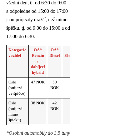
všední den, tj. od 6:30 do 9:00
a odpoledne od 15:00 do 17:00
jsou průjezdy dražší, než mimo
špičku, tj. od 9:00 do 15:00 a od
17:00 do 6:30.
Kategorie
OA*
OA*
OA*
vozidel
Benzín
Diesel
Elektromobily
/
dobíjecí
hybrid
Oslo
47 NOK
50
23 NOK
(průjezd
NOK
ve špičce)
Oslo
38 NOK
42
21 NOK
(průjezd
NOK
mimo
špičku)
*Osobní automobily do 3,5 tuny