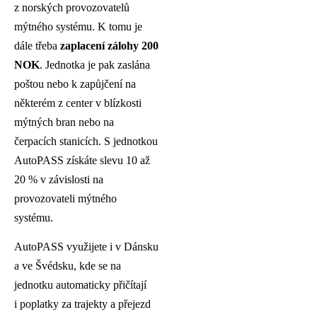
z norských provozovatelů
mýtného systému. K tomu je
dále třeba
zaplacení zálohy 200
NOK
. Jednotka je pak zaslána
poštou nebo k zapůjčení na
některém z center v blízkosti
mýtných bran nebo na
čerpacích stanicích. S jednotkou
AutoPASS získáte slevu 10 až
20 % v závislosti na
provozovateli mýtného
systému.
AutoPASS využijete i v Dánsku
a ve Švédsku, kde se na
jednotku automaticky přičítají
i poplatky za trajekty a přejezd