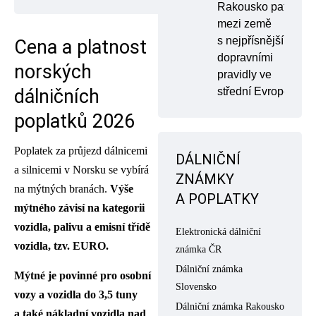
Rakousko patří
mezi země
s nejpřísnějšími
Cena a platnost
dopravními
norských
pravidly ve
střední Evropě
dálničních
poplatků 2026
Poplatek za průjezd dálnicemi
DÁLNIČNÍ
a silnicemi v Norsku se vybírá
ZNÁMKY
na mýtných branách.
Výše
A POPLATKY
mýtného závisí na kategorii
vozidla, palivu a emisní třídě
Elektronická dálniční
vozidla, tzv. EURO.
známka ČR
Dálniční známka
Mýtné je povinné pro osobní
Slovensko
vozy a vozidla do 3,5 tuny
Dálniční známka Rakousko
a také nákladní vozidla nad