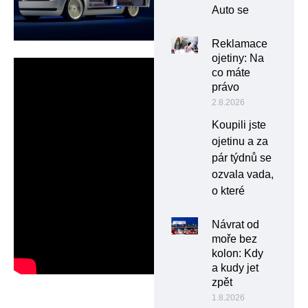
Auto se
Reklamace
ojetiny: Na
co máte
právo
2.8.2026
Koupili jste
ojetinu a za
pár týdnů se
ozvala vada,
o které
Návrat od
moře bez
kolon: Kdy
a kudy jet
zpět
1.8.2026