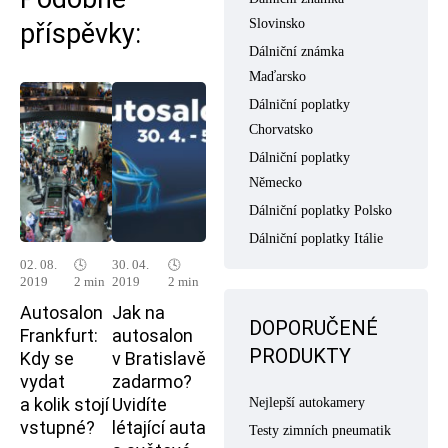
Slovinsko
příspěvky:
Dálniční známka
Maďarsko
Dálniční poplatky
Chorvatsko
Dálniční poplatky
Německo
Dálniční poplatky Polsko
Dálniční poplatky Itálie
02. 08.
🕓
30. 04.
🕓
2019
2 min
2019
2 min
Autosalon
Jak na
DOPORUČENÉ
Frankfurt:
autosalon
PRODUKTY
Kdy se
v Bratislavě
vydat
zadarmo?
a kolik stojí
Uvidíte
Nejlepší autokamery
vstupné?
létající auta
Testy zimních pneumatik