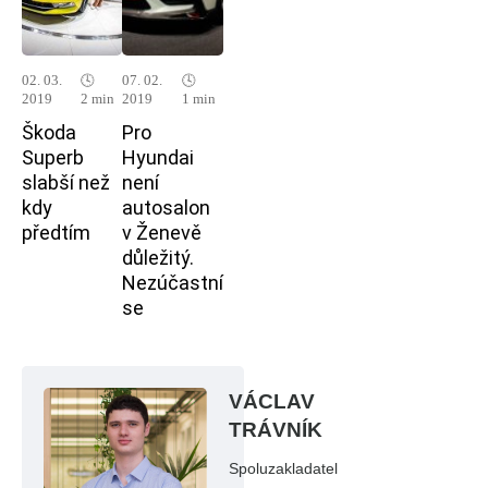
02. 03.
🕓
07. 02.
🕓
2019
2 min
2019
1 min
Škoda
Pro
Superb
Hyundai
slabší než
není
kdy
autosalon
předtím
v Ženevě
důležitý.
Nezúčastní
se
VÁCLAV
TRÁVNÍK
Spoluzakladatel