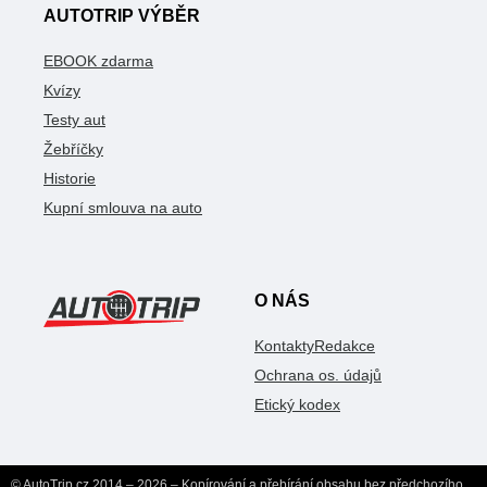
AUTOTRIP VÝBĚR
EBOOK zdarma
Kvízy
Testy aut
Žebříčky
Historie
Kupní smlouva na auto
O NÁS
Kontakty
Redakce
Ochrana os. údajů
Etický kodex
© AutoTrip.cz 2014 – 2026 – Kopírování a přebírání obsahu bez předchozího