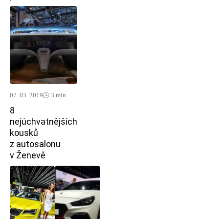
07. 03. 2019
🕓 3 min
8
nejúchvatnějších
kousků
z autosalonu
v Ženevě