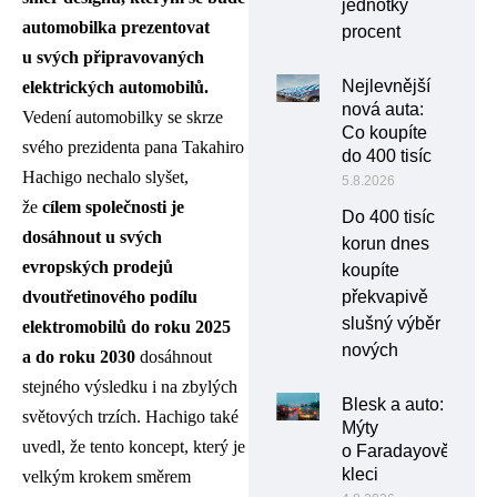
jednotky
automobilka prezentovat
procent
u svých připravovaných
Nejlevnější
elektrických automobilů.
nová auta:
Vedení automobilky se skrze
Co koupíte
svého prezidenta pana Takahiro
do 400 tisíc
Hachigo nechalo slyšet,
5.8.2026
že
cílem společnosti je
Do 400 tisíc
dosáhnout u svých
korun dnes
evropských prodejů
koupíte
dvoutřetinového podílu
překvapivě
slušný výběr
elektromobilů do roku 2025
nových
a do roku 2030
dosáhnout
stejného výsledku i na zbylých
Blesk a auto:
světových trzích. Hachigo také
Mýty
uvedl, že tento koncept, který je
o Faradayově
kleci
velkým krokem směrem