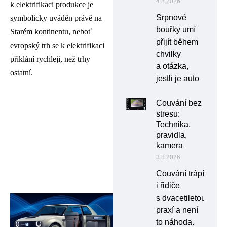
4.8.2026
k elektrifikaci produkce je
Srpnové
symbolicky uváděn právě na
bouřky umí
Starém kontinentu, neboť
přijít během
evropský trh se k elektrifikaci
chvilky
přiklání rychleji, než trhy
a otázka,
ostatní.
jestli je auto
Couvání bez
stresu:
Technika,
pravidla,
kamera
3.8.2026
Couvání trápí
i řidiče
s dvacetiletou
praxí a není
to náhoda.