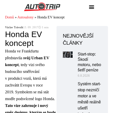
Domů
»
Autosalony
»
Honda EV koncept
Václav Trávník
13. 09. 2017
🕓 1 min
Honda EV
NEJNOVĚJŠÍ
koncept
ČLÁNKY
Honda ve Frankfurtu
Start-stop:
představila
svůj Urban EV
Škodí
koncept
, tedy vizi svého
motoru, nebo
šetří peníze
budoucího směřování
6.8.2026
v produkci vozů, která má
Systém start-
zachvátit Evropu v roce
stop nezničí
2019. Symbolem se má stát
motor a ve
modře podsvícené logo Honda.
městě reálně
Tato vize zahrnuje i nový
ušetří
směr designu, kterým se bude