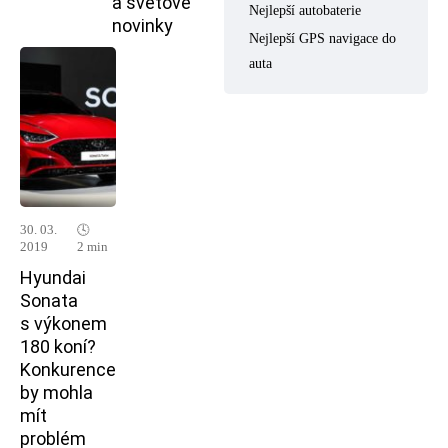
a světové
Nejlepší autobaterie
novinky
Nejlepší GPS navigace do
auta
30. 03.
🕓
2019
2 min
Hyundai
Sonata
s výkonem
180 koní?
Konkurence
by mohla
mít
problém