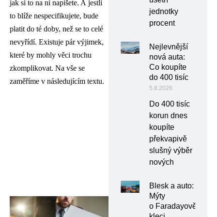
jak si to na ní napíšete. A jestli
jednotky
to blíže nespecifikujete, bude
procent
platit do té doby, než se to celé
nevyřídí. Existuje pár výjimek,
Nejlevnější
které by mohly věci trochu
nová auta:
Co koupíte
zkomplikovat. Na vše se
do 400 tisíc
zaměříme v následujícím textu.
5.8.2026
Do 400 tisíc
korun dnes
koupíte
překvapivě
slušný výběr
nových
Blesk a auto:
Mýty
o Faradayově
kleci