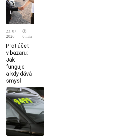
23. 07.
🕓
2026
6 min
Protiúčet
v bazaru:
Jak
funguje
a kdy dává
smysl