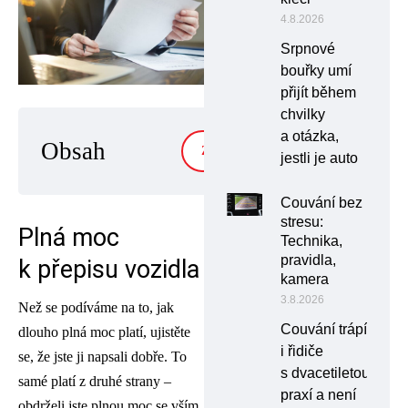
4.8.2026
Srpnové
bouřky umí
přijít během
chvilky
a otázka,
Obsah
ZOBRAZIT
jestli je auto
Couvání bez
stresu:
Plná moc
Technika,
pravidla,
k přepisu vozidla
kamera
3.8.2026
Než se podíváme na to, jak
Couvání trápí
dlouho plná moc platí, ujistěte
i řidiče
se, že jste ji napsali dobře. To
s dvacetiletou
samé platí z druhé strany ­–
praxí a není
obdrželi jste plnou moc se vším