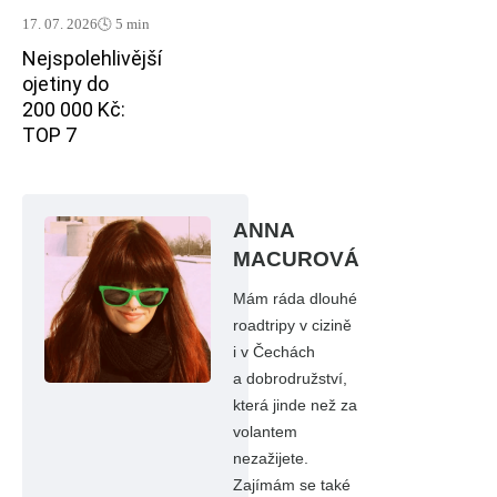
17. 07. 2026
🕓 5 min
Nejspolehlivější
ojetiny do
200 000 Kč:
TOP 7
ANNA
MACUROVÁ
Mám ráda dlouhé
roadtripy v cizině
i v Čechách
a dobrodružství,
která jinde než za
volantem
nezažijete.
Zajímám se také