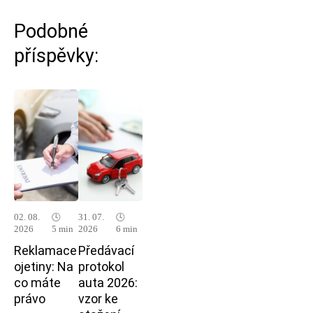
Podobné
příspěvky:
02. 08.
🕓
31. 07.
🕓
2026
5 min
2026
6 min
Reklamace
Předávací
ojetiny: Na
protokol
co máte
auta 2026:
právo
vzor ke