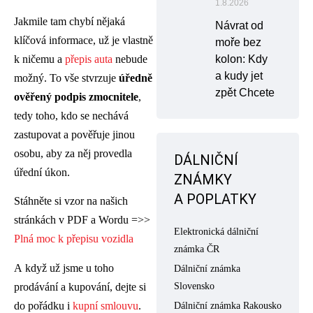
1.8.2026
Jakmile tam chybí nějaká
Návrat od
klíčová informace, už je vlastně
moře bez
k ničemu a
přepis auta
nebude
kolon: Kdy
a kudy jet
možný. To vše stvrzuje
úředně
zpět Chcete
ověřený podpis zmocnitele
,
tedy toho, kdo se nechává
zastupovat a pověřuje jinou
osobu, aby za něj provedla
DÁLNIČNÍ
úřední úkon.
ZNÁMKY
A POPLATKY
Stáhněte si vzor na našich
stránkách v PDF a Wordu =>>
Elektronická dálniční
Plná moc k přepisu vozidla
známka ČR
A když už jsme u toho
Dálniční známka
prodávání a kupování, dejte si
Slovensko
do pořádku i
kupní smlouvu
.
Dálniční známka Rakousko