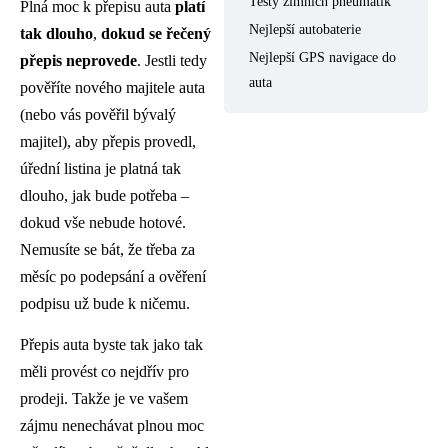
Testy zimních pneumatik
Plná moc k přepisu auta
platí
Nejlepší autobaterie
tak dlouho
,
dokud se řečený
Nejlepší GPS navigace do
přepis neprovede
. Jestli tedy
auta
pověříte nového majitele auta
(nebo vás pověřil bývalý
majitel), aby přepis provedl,
úřední listina je platná tak
dlouho, jak bude potřeba –
dokud vše nebude hotové.
Nemusíte se bát, že třeba za
měsíc po podepsání a ověření
podpisu už bude k ničemu.
Přepis auta byste tak jako tak
měli provést co nejdřív pro
prodeji. Takže je ve vašem
zájmu nenechávat plnou moc