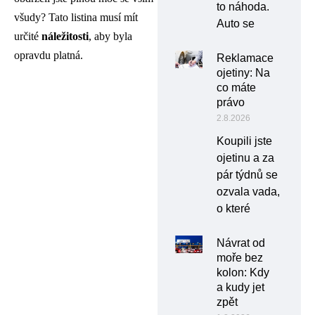
to náhoda.
všudy? Tato listina musí mít
Auto se
určité
náležitosti
, aby byla
opravdu platná.
Reklamace
ojetiny: Na
co máte
právo
2.8.2026
Koupili jste
ojetinu a za
pár týdnů se
ozvala vada,
o které
Návrat od
moře bez
kolon: Kdy
a kudy jet
zpět