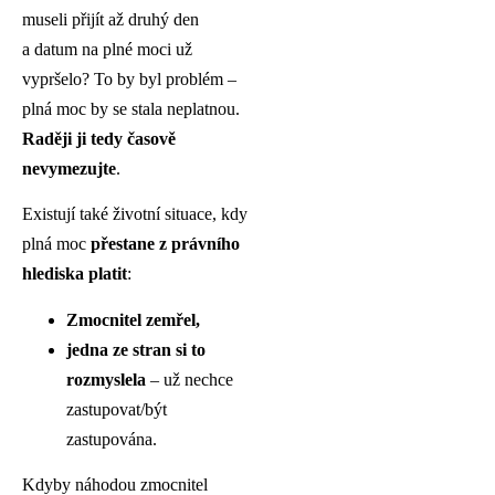
museli přijít až druhý den
a datum na plné moci už
vypršelo? To by byl problém ­–
plná moc by se stala neplatnou.
Raději ji tedy časově
nevymezujte
.
Existují také životní situace, kdy
plná moc
přestane z právního
hlediska platit
:
Zmocnitel zemřel,
jedna ze stran si to
rozmyslela
– už nechce
zastupovat/být
zastupována.
Kdyby náhodou zmocnitel