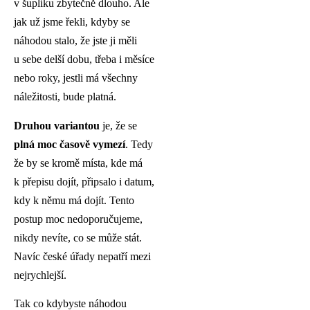
v šuplíku zbytečně dlouho. Ale
jak už jsme řekli, kdyby se
náhodou stalo, že jste ji měli
u sebe delší dobu, třeba i měsíce
nebo roky, jestli má všechny
náležitosti, bude platná.
Druhou
variantou
je, že se
plná moc časově vymezí
. Tedy
že by se kromě místa, kde má
k přepisu dojít, připsalo i datum,
kdy k němu má dojít. Tento
postup moc nedoporučujeme,
nikdy nevíte, co se může stát.
Navíc české úřady nepatří mezi
nejrychlejší.
Tak co kdybyste náhodou