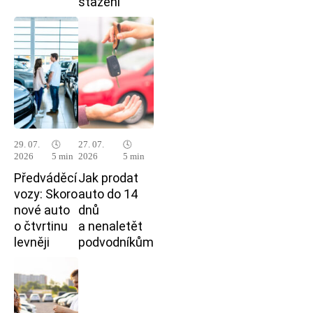
stažení
29. 07.
🕓
27. 07.
🕓
2026
5 min
2026
5 min
Předváděcí
Jak prodat
vozy: Skoro
auto do 14
nové auto
dnů
o čtvrtinu
a nenaletět
levněji
podvodníkům