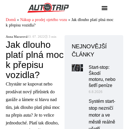
Domů
»
Nákup a prodej ojetého vozu
»
Jak dlouho platí plná moc
k přepisu vozidla?
Anna Macurová
03. 07. 2022
🕓 3 min
Jak dlouho
NEJNOVĚJŠÍ
platí plná moc
ČLÁNKY
k přepisu
Start-stop:
vozidla?
Škodí
motoru, nebo
Chystáte se kupovat nebo
šetří peníze
prodávat nový přírůstek do
6.8.2026
garáže a lámete si hlavu nad
Systém start-
tím, jak dlouho platí plná moc
stop nezničí
na přepis auta? Je to velice
motor a ve
městě reálně
jednoduché. Platí tak dlouho,
ušetří