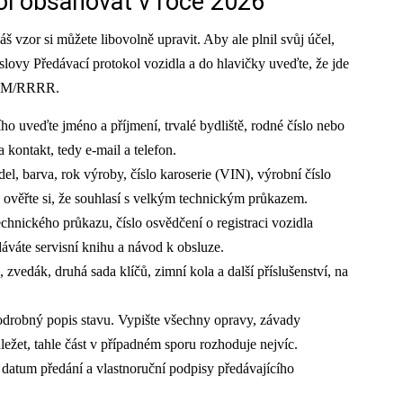
ol obsahovat v roce 2026
áš vzor si můžete libovolně upravit. Aby ale plnil svůj účel,
slovy Předávací protokol vozidla a do hlavičky uveďte, že jde
D/MM/RRRR.
ho uveďte jméno a příjmení, trvalé bydliště, rodné číslo nebo
kontakt, tedy e-mail a telefon.
l, barva, rok výroby, číslo karoserie (VIN), výrobní číslo
, ověřte si, že souhlasí s velkým technickým průkazem.
chnického průkazu, číslo osvědčení o registraci vozidla
áváte servisní knihu a návod k obsluze.
 zvedák, druhá sada klíčů, zimní kola a další příslušenství, na
odrobný popis stavu. Vypište všechny opravy, závady
áležet, tahle část v případném sporu rozhoduje nejvíc.
datum předání a vlastnoruční podpisy předávajícího