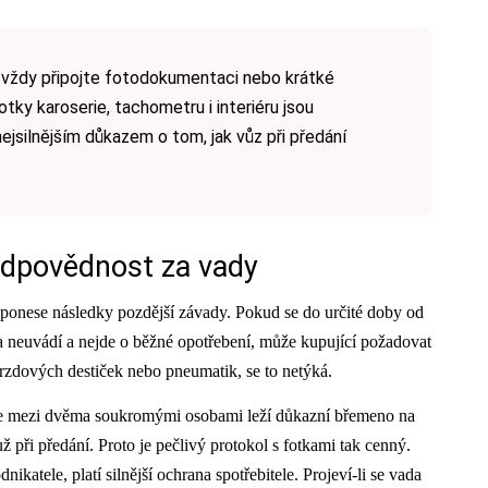
 vždy připojte fotodokumentaci nebo krátké
tky karoserie, tachometru i interiéru jsou
ejsilnějším důkazem o tom, jak vůz při předání
odpovědnost za vady
 ponese následky pozdější závady. Pokud se do určité doby od
va neuvádí a nejde o běžné opotřebení, může kupující požadovat
rzdových destiček nebo pneumatik, se to netýká.
eje mezi dvěma soukromými osobami leží důkazní břemeno na
ž při předání. Proto je pečlivý protokol s fotkami tak cenný.
ikatele, platí silnější ochrana spotřebitele. Projeví-li se vada