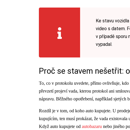
Ke stavu vozidla
video s datem. Fo
v případě sporu n
vypadal.
Proč se stavem nešetřit: 
To, co v protokolu uvedete, přímo ovlivňuje, kdo
převzetí projeví vada, kterou protokol ani smlou
nápravu. Běžného opotřebení, například sjetých b
Rozdíl je v tom, od koho auto kupujete. U prod
kupujícím, ten musí prokázat, že vada existovala u
Když auto kupujete od
autobazaru
nebo jiného podn