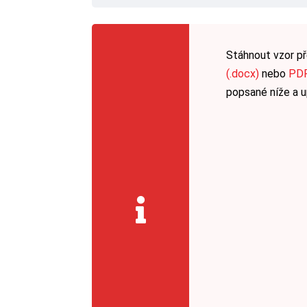
Stáhnout vzor př
(.docx)
nebo
PDF
popsané níže a u