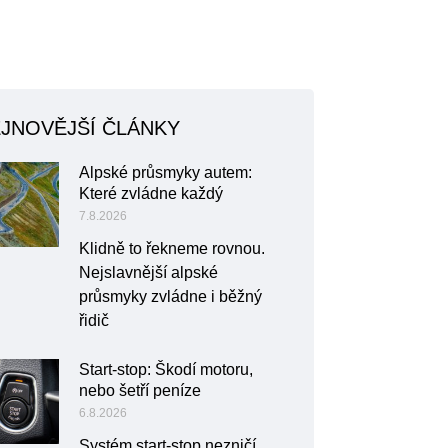
JNOVĚJŠÍ ČLÁNKY
Alpské průsmyky autem:
Které zvládne každý
7.8.2026
Klidně to řekneme rovnou.
Nejslavnější alpské
průsmyky zvládne i běžný
řidič
Start-stop: Škodí motoru,
nebo šetří peníze
6.8.2026
Systém start-stop nezničí