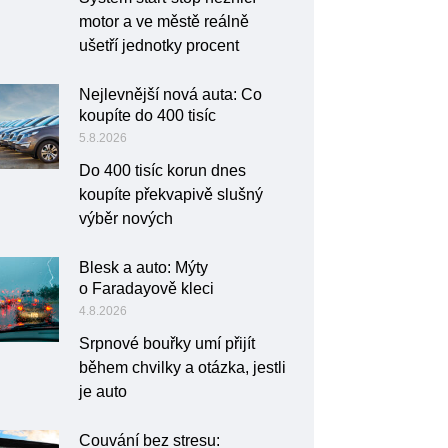
motor a ve městě reálně
ušetří jednotky procent
Nejlevnější nová auta: Co
koupíte do 400 tisíc
5.8.2026
Do 400 tisíc korun dnes
koupíte překvapivě slušný
výběr nových
Blesk a auto: Mýty
o Faradayově kleci
4.8.2026
Srpnové bouřky umí přijít
během chvilky a otázka, jestli
je auto
Couvání bez stresu: