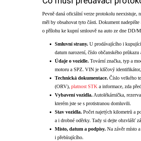
Co musí předávací protok
Pevně daná oficiální verze protokolu neexistuje, n
měl by obsahovat tyto části. Dokument nadepište 
o přílohu ke kupní smlouvě na auto ze dne D
Smluvní strany.
U prodávajícího i kupující
datum narození, číslo občanského průkazu a 
Údaje o vozidle.
Tovární značka, typ a mode
motoru a SPZ. VIN je klíčový identifikátor
Technická dokumentace.
Číslo velkého te
(ORV),
platnost STK
a informace, zda před
Vybavení vozidla.
Autolékárnička, rezerva,
kterém jste se s protistranou domluvili.
Stav vozidla.
Počet najetých kilometrů a p
a i drobné oděrky. Tady si dejte obzvlášť z
Místo, datum a podpisy.
Na závěr místo a 
i přebírajícího.