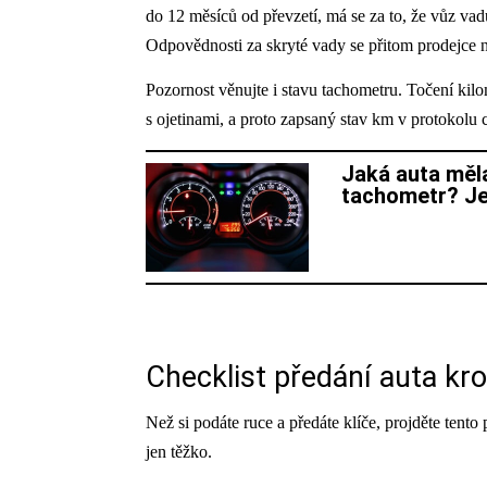
do 12 měsíců od převzetí, má se za to, že vůz vad
Odpovědnosti za skryté vady se přitom prodejce nez
Pozornost věnujte i stavu tachometru. Točení kilo
s ojetinami, a proto zapsaný stav km v protokolu c
Jaká auta měla
tachometr? Je
Checklist předání auta kr
Než si podáte ruce a předáte klíče, projděte tento 
jen těžko.