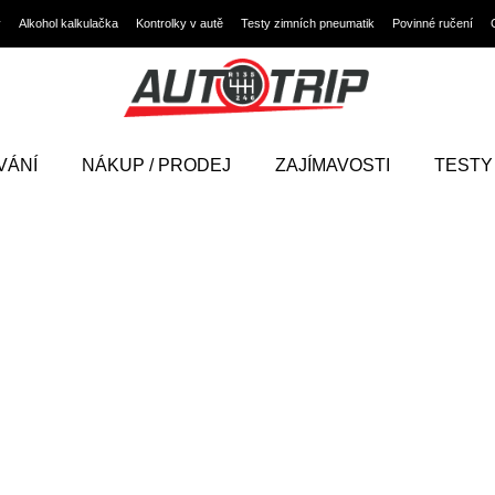
y
Alkohol kalkulačka
Kontrolky v autě
Testy zimních pneumatik
Povinné ručení
VÁNÍ
NÁKUP / PRODEJ
ZAJÍMAVOSTI
TESTY