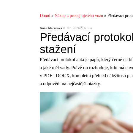
Domů
»
Nákup a prodej ojetého vozu
»
Předávací proto
Anna Macurová
31. 07. 2026
🕓 6 min
Předávací protokol
stažení
Předávací protokol auta je papír, který černé na b
a jaké měl vady. Právě on rozhoduje, kdo má navrc
v PDF i DOCX, kompletní přehled náležitostí pla
a odpovědi na nejčastější otázky.