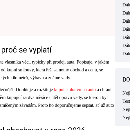
Dál
Dál
Dál
Dál
Dál
Dál
 proč se vyplatí
Dáln
te vlastníka věci, typicky při prodeji auta. Popisuje, v jakém
l od kupní smlouvy, která řeší samotný obchod a cenu, se
ajetých kilometrů, výbavu a známé vady.
DO
tečnější. Doplňuje a rozšiřuje
kupní smlouvu na auto
a chrání
Nej
něm kupující za dva měsíce chtěl opravu vady, se kterou byl
Tes
zamlčeným závadám. Proto ho doporučujeme sepsat, ať už auto
Nejl
Nej