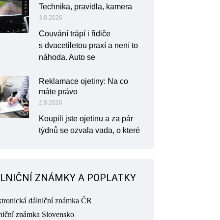
Technika, pravidla, kamera
3.8.2026
Couvání trápí i řidiče
s dvacetiletou praxí a není to
náhoda. Auto se
Reklamace ojetiny: Na co
máte právo
2.8.2026
Koupili jste ojetinu a za pár
týdnů se ozvala vada, o které
LNIČNÍ ZNÁMKY A POPLATKY
ktronická dálniční známka ČR
niční známka Slovensko