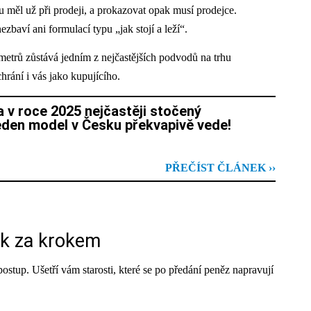
u měl už při prodeji, a prokazovat opak musí prodejce.
baví ani formulací typu „jak stojí a leží“.
metrů zůstává jedním z nejčastějších podvodů na trhu
hrání i vás jako kupujícího.
 v roce 2025 nejčastěji stočený
den model v Česku překvapivě vede!
PŘEČÍST ČLÁNEK ››
ok za krokem
postup. Ušetří vám starosti, které se po předání peněz napravují