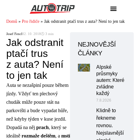
Domů
»
Pro řidiče
»
Jak odstranit ptačí trus z auta? Není to jen tak
Josef Fencl
02. 10. 2018
🕓 3 min
Jak odstranit
NEJNOVĚJŠÍ
ptačí trus
ČLÁNKY
z auta? Není
Alpské
to jen tak
průsmyky
autem: Které
Auta se nezašpiní pouze během
zvládne
každý
jízdy. Vždyť ten plechový
7.8.2026
chudák může pouze stát na
parkovišti a bude vypadat hůře,
Klidně to
řekneme
než kdyby týden v kuse jezdil.
rovnou.
Dopadá na něj
prach
, který se
Nejslavnější
ideálně
rozmaže deštěm
, a
mstí