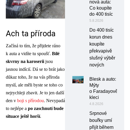
nová auta:
Co koupíte
do 400 tisíc
5.8.2026
Do 400 tisíc
Ach ta příroda
korun dnes
koupíte
Začíná to tím, že přijdete ráno
překvapivě
k auta a vidíte tu spoušť.
Bílé
slušný výběr
skvrny na karoserii
jsou
nových
jasnou indícií. Dá se to brát jako
důkaz toho, že na vás příroda
Blesk a auto:
myslí, ale měli byste se toho co
Mýty
o Faradayově
nejrychleji zbavit. Je to jen další
kleci
den v
boji s přírodou
. Nevypadá
4.8.2026
to nejlépe a
po zaschnutí bude
Srpnové
situace ještě horší
.
bouřky umí
přijít během