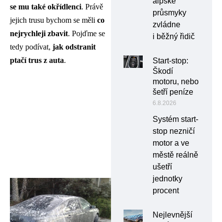
alpské
se mu také okřídlenci
. Právě
průsmyky
jejich trusu bychom se měli
co
zvládne
nejrychleji zbavit
. Pojďme se
i běžný řidič
tedy podívat,
jak odstranit
ptačí trus z auta
.
Start-stop:
Škodí
motoru, nebo
šetří peníze
6.8.2026
Systém start-
stop nezničí
motor a ve
městě reálně
ušetří
jednotky
procent
Nejlevnější