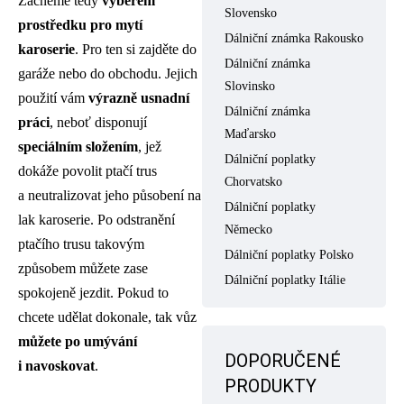
Začneme tedy
výběrem
Slovensko
prostředku pro mytí
Dálniční známka Rakousko
karoserie
. Pro ten si zajděte do
Dálniční známka
garáže nebo do obchodu. Jejich
Slovinsko
použití vám
výrazně usnadní
Dálniční známka
práci
, neboť disponují
Maďarsko
speciálním složením
, jež
Dálniční poplatky
dokáže povolit ptačí trus
Chorvatsko
a neutralizovat jeho působení na
Dálniční poplatky
lak karoserie. Po odstranění
Německo
ptačího trusu takovým
Dálniční poplatky Polsko
způsobem můžete zase
Dálniční poplatky Itálie
spokojeně jezdit. Pokud to
chcete udělat dokonale, tak vůz
můžete po umývání
DOPORUČENÉ
i navoskovat
.
PRODUKTY