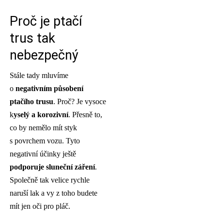
Proč je ptačí
trus tak
nebezpečný
Stále tady mluvíme
o
negativním působení
ptačího trusu
. Proč? Je vysoce
k
yselý a korozivní
. Přesně to,
co by nemělo mít styk
s povrchem vozu. Tyto
negativní účinky ještě
podporuje sluneční záření
.
Společně tak velice rychle
naruší lak a vy z toho budete
mít jen oči pro pláč.