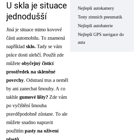
U skla je situace
Nejlepší autokamery
jednodušší
Testy zimních pneumatik
Nejlepší autobaterie
Jiná je situace mimo kovové
Nejlepší GPS navigace do
části automobilu. To znamená
auta
například
sklo.
Tady se vám
práce dosti ulehčí. Použít zde
můžete
obyčejný čistící
prostředek na skleněné
povrchy
. Odstraní trus a neměl
by ani zanechat šmouhy. A co
takhle
gumové lišty?
Zde vám
po vyčištění šmouha
pravděpodobně zůstane. To ale
můžete snadno napravit
použitím
pasty na oživení
plastů
.