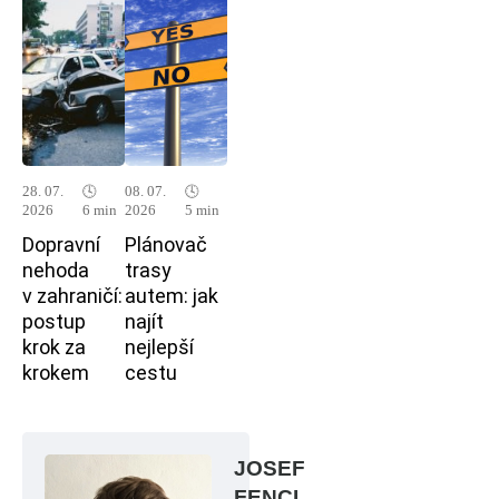
28. 07.
🕓
08. 07.
🕓
2026
6 min
2026
5 min
Dopravní
Plánovač
nehoda
trasy
v zahraničí:
autem: jak
postup
najít
krok za
nejlepší
krokem
cestu
JOSEF
FENCL