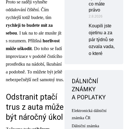
Proto se raději vyhněte
co máte
oddalování čištění. Čím
právo
2.8.2026
rychlejší totiž budete, tím
rychleji to budete mít za
Koupili jste
ojetinu a za
sebou
. I tak na to ale musíte jít
pár týdnů se
s rozumem. Přílišná
horlivost
ozvala vada,
může uškodit
. Do toho se řadí
o které
improvizace v podobě čistícího
prostředku na nádobí, škrabání
a podobně. To můžete být ještě
nebezpečnější než samotný trus.
DÁLNIČNÍ
ZNÁMKY
Odstranit ptačí
A POPLATKY
trus z auta může
Elektronická dálniční
být náročný úkol
známka ČR
Dálniční známka