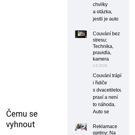
chvilky
a otázka,
jestli je auto
Couvání bez
stresu:
Technika,
pravidla,
kamera
3.8.2026
Couvání trápí
i řidiče
s dvacetiletou
praxí a není
to náhoda.
Čemu se
Auto se
vyhnout
Reklamace
ojetiny: Na