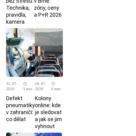
bez stresu:
v Brně:
Technika,
zóny, ceny
pravidla,
a P+R 2026
kamera
31. 07.
🕓
28. 07.
🕓
2026
5 min
2026
6 min
Defekt
Kolony
pneumatiky
online: kde
v zahraničí:
je sledovat
co dělat
a jak se jim
vyhnout