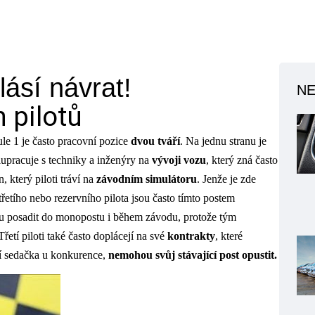
ásí návrat!
NE
 pilotů
e 1 je často pracovní pozice
dvou
tváří
. Na jednu stranu je
lupracuje s techniky a inženýry na
vývoji
vozu
, který zná často
 který piloti tráví na
závodním
simulátoru
. Jenže je zde
 třetího nebo rezervního pilota jsou často tímto postem
u posadit do monopostu i během závodu, protože tým
etí piloti také často doplácejí na své
kontrakty
, které
ní sedačka u konkurence,
nemohou svůj stávající post opustit.