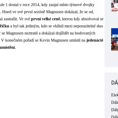
ule 1 dostal v roce 2014, kdy zaujal místo týmové dvojky
. Hned ve své první sezóně Magnusen dokázal, že se od,
á zastrašit. Ve své
první
velké
ceně
, kterou kdy absolvoval se
říčku
a byl tak jediným, kdo se vklínil mezi neporazitelné duo
y se Magnusen neztratil a dokázal dojíždět na bodovaných
u. V konečném pořadí se Kevin Magnusen umístil na
jedenácté
umístění
.
DÁ
Ele
Dál
Dál
Dál