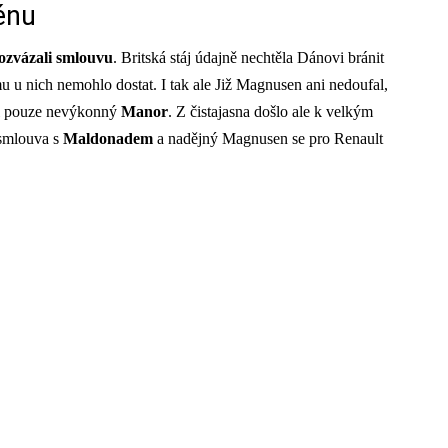
énu
ozvázali
smlouvu
. Britská stáj údajně nechtěla Dánovi bránit
u u nich nemohlo dostat. I tak ale Již Magnusen ani nedoufal,
yl pouze nevýkonný
Manor
. Z čistajasna došlo ale k velkým
 smlouva s
Maldonadem
a nadějný Magnusen se pro Renault