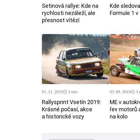
Setinová rallye: Kde na
Kde sledovat
rychlosti nezáleží, ale
Formule 1 v
přesnost vítězí
01. 11. 2019
🕓 3 min
03. 09. 2019
🕓 3
Rallysprint Vsetín 2019:
ME v autokr
Krásné počasí, akce
řev motorů 
a historické vozy
na kolo