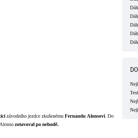
Dál
Dál
Dál
Dál
Dáln
DO
Nej
Tes
Nejl
Nej
ici
závodního jezdce zkušenému
Fernandu
Alonsovi
. Do
 Alonso
zotavoval po nehodě.