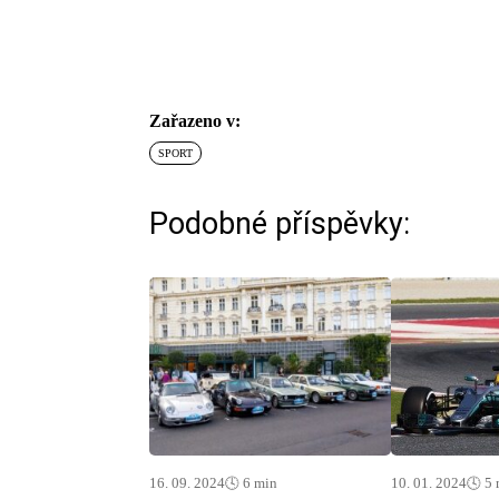
Zařazeno v:
SPORT
Podobné příspěvky:
16. 09. 2024
🕓 6 min
10. 01. 2024
🕓 5