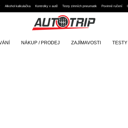
y
Alkohol kalkulačka
Kontrolky v autě
Testy zimních pneumatik
Povinné ručení
VÁNÍ
NÁKUP / PRODEJ
ZAJÍMAVOSTI
TESTY