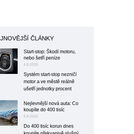
JNOVĚJŠÍ ČLÁNKY
Start-stop: Škodí motoru,
nebo šetří peníze
6.8.2026
Systém start-stop nezničí
motor a ve městě reálně
ušetří jednotky procent
Nejlevnější nová auta: Co
koupíte do 400 tisíc
5.8.2026
Do 400 tisíc korun dnes
koupíte překvapivě slušný