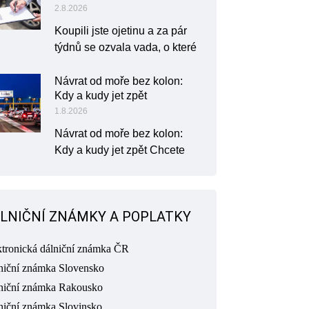
2.8.2026
Koupili jste ojetinu a za pár
týdnů se ozvala vada, o které
Návrat od moře bez kolon:
Kdy a kudy jet zpět
1.8.2026
Návrat od moře bez kolon:
Kdy a kudy jet zpět Chcete
LNIČNÍ ZNÁMKY A POPLATKY
ktronická dálniční známka ČR
niční známka Slovensko
niční známka Rakousko
niční známka Slovinsko