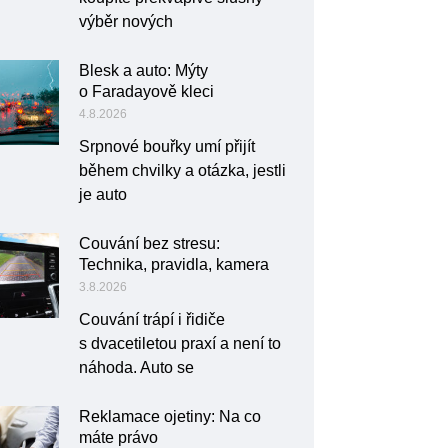
výběr nových
Blesk a auto: Mýty
o Faradayově kleci
4.8.2026
Srpnové bouřky umí přijít
během chvilky a otázka, jestli
je auto
Couvání bez stresu:
Technika, pravidla, kamera
3.8.2026
Couvání trápí i řidiče
s dvacetiletou praxí a není to
náhoda. Auto se
Reklamace ojetiny: Na co
máte právo