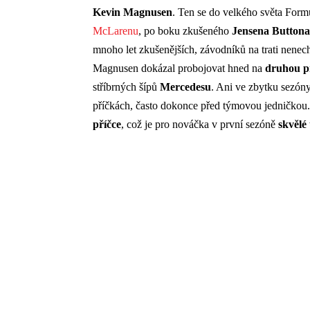
Kevin
Magnusen
. Ten se do velkého světa Form
McLarenu
, po boku zkušeného
Jensena
Buttona
mnoho let zkušenějších, závodníků na trati nenech
Magnusen dokázal probojovat hned na
druhou p
stříbrných šípů
Mercedesu
. Ani ve zbytku sezón
příčkách, často dokonce před týmovou jedničko
příčce
, což je pro nováčka v první sezóně
skvělé