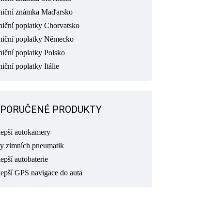
niční známka Maďarsko
niční poplatky Chorvatsko
niční poplatky Německo
niční poplatky Polsko
iční poplatky Itálie
PORUČENÉ PRODUKTY
lepší autokamery
ty zimních pneumatik
epší autobaterie
lepší GPS navigace do auta