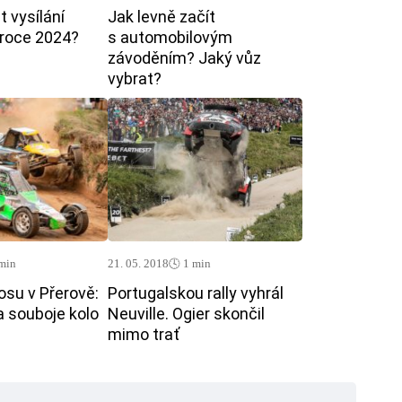
 vysílání
Jak levně začít
 roce 2024?
s automobilovým
závoděním? Jaký vůz
vybrat?
 min
21. 05. 2018
🕓 1 min
osu v Přerově:
Portugalskou rally vyhrál
a souboje kolo
Neuville. Ogier skončil
mimo trať