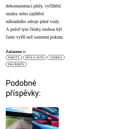
dekontaminaci půdy, vyčištění
studny nebo zajištění
náhradního zdroje pitné vody.
A právě tyto částky mohou být
často vyšší než samotná pokuta.
Zařazeno v:
POKUTY
PÉČE O AUTO
VOZIDLO
PRO ŘIDIČE
Podobné
příspěvky: