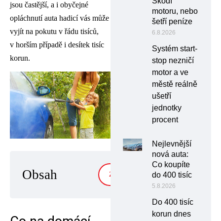
Škodí
jsou častější, a i obyčejné
motoru, nebo
opláchnutí auta hadicí vás může
šetří peníze
vyjít na pokutu v řádu tisíců,
6.8.2026
v horším případě i desítek tisíc
Systém start-
korun.
stop nezničí
motor a ve
městě reálně
ušetří
jednotky
procent
Nejlevnější
nová auta:
Co koupíte
Obsah
do 400 tisíc
ZOBRAZIT
5.8.2026
Do 400 tisíc
korun dnes