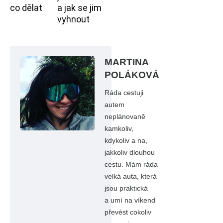
co dělat
a jak se jim
vyhnout
MARTINA
POLÁKOVÁ
Ráda cestuji
autem
neplánovaně
kamkoliv,
kdykoliv a na,
jakkoliv dlouhou
cestu. Mám ráda
velká auta, která
jsou praktická
a umí na víkend
převést cokoliv