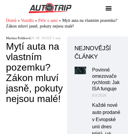
Domů
»
Vozidlo
»
Péče o auto
»
Mytí auta na vlastním pozemku?
Zákon mluví jasně, pokuty nejsou malé!
Martina Poláková
29. 08. 2025
🕓 5 min
Mytí auta na
NEJNOVĚJŠÍ
vlastním
ČLÁNKY
pozemku?
Povinné
Zákon mluví
omezovače
rychlosti: Jak
jasně, pokuty
ISA funguje
nejsou malé!
8.8.2026
Každé nové
auto prodané
v Evropské
unii dnes
hlídá, jak