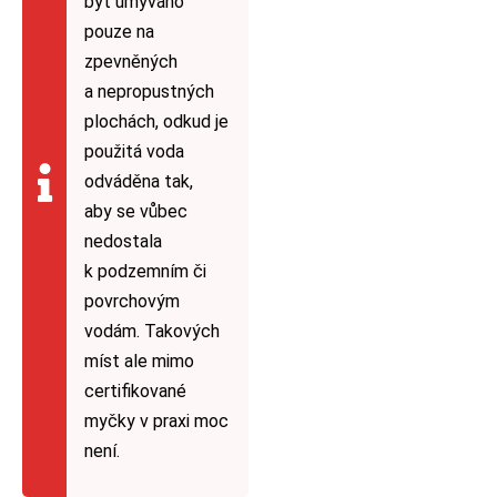
být umýváno
pouze na
zpevněných
a nepropustných
plochách, odkud je
použitá voda
odváděna tak,
aby se vůbec
nedostala
k podzemním či
povrchovým
vodám. Takových
míst ale mimo
certifikované
myčky v praxi moc
není.