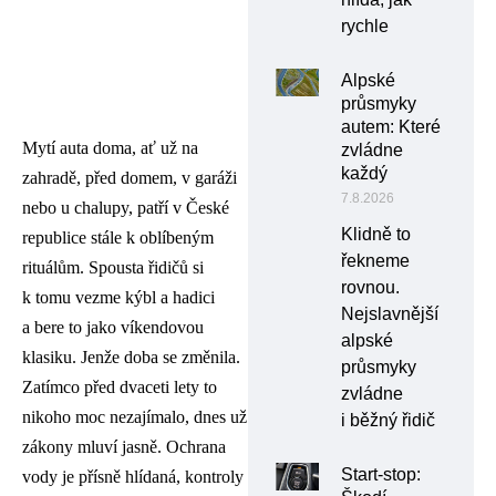
rychle
Alpské
průsmyky
autem: Které
Mytí auta doma, ať už na
zvládne
každý
zahradě, před domem, v garáži
7.8.2026
nebo u chalupy, patří v České
Klidně to
republice stále k oblíbeným
řekneme
rituálům. Spousta řidičů si
rovnou.
k tomu vezme kýbl a hadici
Nejslavnější
a bere to jako víkendovou
alpské
klasiku. Jenže doba se změnila.
průsmyky
Zatímco před dvaceti lety to
zvládne
nikoho moc nezajímalo, dnes už
i běžný řidič
zákony mluví jasně. Ochrana
Start-stop:
vody je přísně hlídaná, kontroly