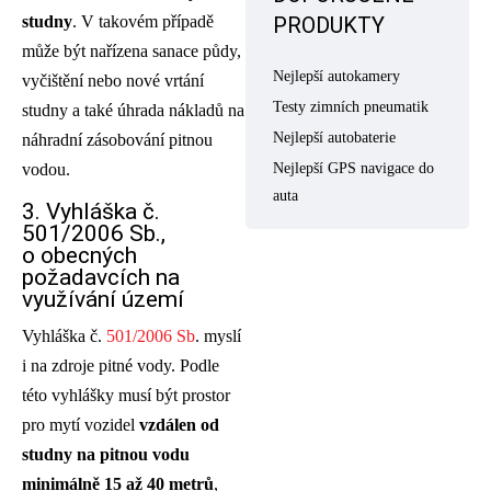
PRODUKTY
studny
. V takovém případě
může být nařízena sanace půdy,
Nejlepší autokamery
vyčištění nebo nové vrtání
Testy zimních pneumatik
studny a také úhrada nákladů na
Nejlepší autobaterie
náhradní zásobování pitnou
Nejlepší GPS navigace do
vodou.
auta
3. Vyhláška č.
501/2006 Sb.,
o obecných
požadavcích na
využívání území
Vyhláška č.
501/2006 Sb
. myslí
i na zdroje pitné vody. Podle
této vyhlášky musí být prostor
pro mytí vozidel
vzdálen od
studny na pitnou vodu
minimálně 15 až 40 metrů
,