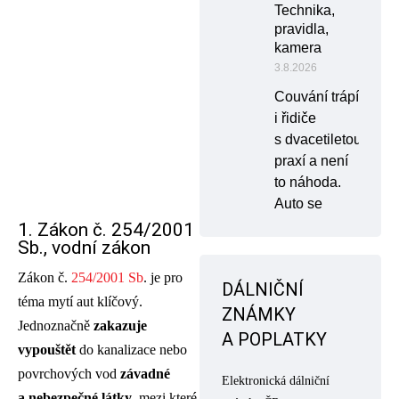
Technika,
pravidla,
kamera
3.8.2026
Couvání trápí
i řidiče
s dvacetiletou
praxí a není
to náhoda.
Auto se
1. Zákon č. 254/2001
Sb., vodní zákon
Zákon č.
254/2001 Sb
. je pro
DÁLNIČNÍ
téma mytí aut klíčový.
ZNÁMKY
Jednoznačně
zakazuje
A POPLATKY
vypouštět
do kanalizace nebo
povrchových vod
závadné
Elektronická dálniční
a nebezpečné látky
, mezi které