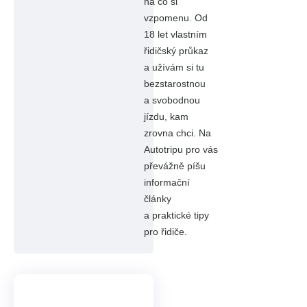
na co si
vzpomenu. Od
18 let vlastním
řidičský průkaz
a užívám si tu
bezstarostnou
a svobodnou
jízdu, kam
zrovna chci. Na
Autotripu pro vás
převážně píšu
informační
články
a praktické tipy
pro řidiče.