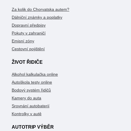
Za kolik do Chorvatska autem?
Dálniční známky a poplatky
Dopravní předpisy
Pokuty v zahraničí
Emisní zóny
Cestovní pojištění
ŽIVOT ŘIDIČE
Alkohol kalkulačka online
Autoškola testy online
Bodový systém řidičů
Kamery do auta
Srovnání autobaterií
Kontrolky v autě
AUTOTRIP VÝBĚR