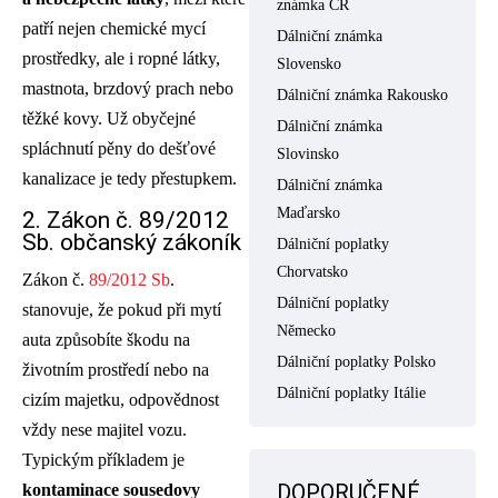
známka ČR
patří nejen chemické mycí
Dálniční známka
prostředky, ale i ropné látky,
Slovensko
mastnota, brzdový prach nebo
Dálniční známka Rakousko
těžké kovy. Už obyčejné
Dálniční známka
spláchnutí pěny do dešťové
Slovinsko
kanalizace je tedy přestupkem.
Dálniční známka
Maďarsko
2. Zákon č. 89/2012
Sb. občanský zákoník
Dálniční poplatky
Chorvatsko
Zákon č.
89/201
2
Sb
.
Dálniční poplatky
stanovuje, že pokud při mytí
Německo
auta způsobíte škodu na
Dálniční poplatky Polsko
životním prostředí nebo na
Dálniční poplatky Itálie
cizím majetku, odpovědnost
vždy nese majitel vozu.
Typickým příkladem je
DOPORUČENÉ
kontaminace sousedovy