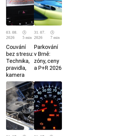
03. 08.
🕓
31. 07.
🕓
2026
5 min
2026
7 min
Couvání
Parkování
bez stresu:
v Brně:
Technika,
zóny, ceny
pravidla,
a P+R 2026
kamera