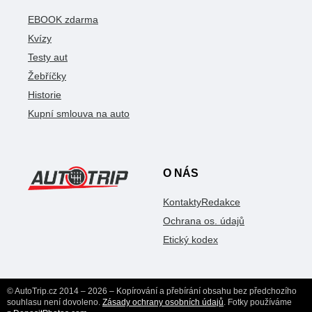
EBOOK zdarma
Kvízy
Testy aut
Žebříčky
Historie
Kupní smlouva na auto
O NÁS
Kontakty
Redakce
Ochrana os. údajů
Etický kodex
© AutoTrip.cz 2014 – 2026 – Kopírování a přebírání obsahu bez předchozího
souhlasu není dovoleno.
Zásady ochrany osobních údajů
. Fotky používáme