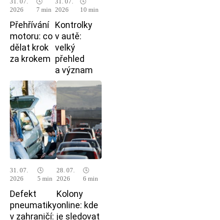
31. 07.
🕓
31. 07.
🕓
2026
7 min
2026
10 min
Přehřívání
Kontrolky
motoru: co
v autě:
dělat krok
velký
za krokem
přehled
a význam
31. 07.
🕓
28. 07.
🕓
2026
5 min
2026
6 min
Defekt
Kolony
pneumatiky
online: kde
v zahraničí:
je sledovat