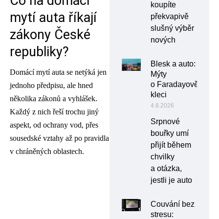
Co na domácí
koupíte
mytí auta říkají
překvapivě
slušný výběr
zákony České
nových
republiky?
Blesk a auto:
Domácí mytí auta se netýká jen
Mýty
o Faradayově
jednoho předpisu, ale hned
kleci
několika zákonů a vyhlášek.
4.8.2026
Každý z nich řeší trochu jiný
Srpnové
aspekt, od ochrany vod, přes
bouřky umí
sousedské vztahy až po pravidla
přijít během
v chráněných oblastech.
chvilky
a otázka,
jestli je auto
Couvání bez
stresu: