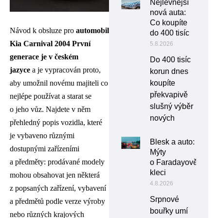
Nejlevnější
nová auta:
Co koupíte
Návod k obsluze pro
automobil
do 400 tisíc
Kia Carnival 2004 První
5.8.2026
generace je v českém
Do 400 tisíc
jazyce
a je vypracován proto,
korun dnes
aby umožnil novému majiteli co
koupíte
překvapivě
nejlépe používat a starat se
slušný výběr
o jeho vůz. Najdete v něm
nových
přehledný popis vozidla, které
je vybaveno různými
Blesk a auto:
dostupnými zařízeními
Mýty
a předměty: prodávané modely
o Faradayově
kleci
mohou obsahovat jen některá
4.8.2026
z popsaných zařízení, vybavení
Srpnové
a předmětů podle verze výroby
bouřky umí
nebo různých krajových