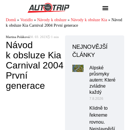
Domů
»
Vozidlo
»
Návody k obsluze
»
Návody k obsluze Kia
»
Návod
k obsluze Kia Carnival 2004 První generace
Martina Poláková
30. 03. 2023
🕓 1 min
Návod
NEJNOVĚJŠÍ
k obsluze Kia
ČLÁNKY
Carnival 2004
Alpské
První
průsmyky
autem: Které
generace
zvládne
každý
7.8.2026
Klidně to
řekneme
rovnou.
Nejslavnější