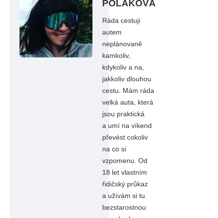
POLÁKOVÁ
Ráda cestuji
autem
neplánovaně
kamkoliv,
kdykoliv a na,
jakkoliv dlouhou
cestu. Mám ráda
velká auta, která
jsou praktická
a umí na víkend
převést cokoliv
na co si
vzpomenu. Od
18 let vlastním
řidičský průkaz
a užívám si tu
bezstarostnou