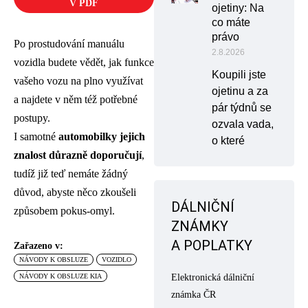
V PDF
ojetiny: Na
co máte
právo
Po prostudování manuálu
2.8.2026
vozidla budete vědět, jak funkce
Koupili jste
vašeho vozu na plno využívat
ojetinu a za
a najdete v něm též potřebné
pár týdnů se
postupy.
ozvala vada,
I samotné
automobilky jejich
o které
znalost důrazně doporučují
,
tudíž již teď nemáte žádný
důvod, abyste něco zkoušeli
DÁLNIČNÍ
způsobem pokus-omyl.
ZNÁMKY
A POPLATKY
Zařazeno v:
NÁVODY K OBSLUZE
VOZIDLO
NÁVODY K OBSLUZE KIA
Elektronická dálniční
známka ČR