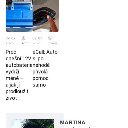
09. 07.
🕓
09. 07.
🕓
2026
4 min
2026
7 min
Proč
eCall: Auto
dnešní 12V
si po
autobaterie
nehodě
vydrží
přivolá
méně –
pomoc
a jak jí
samo
prodloužit
život
MARTINA