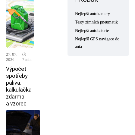
Nejlepší autokamery
Testy zimních pneumatik
Nejlepší autobaterie
Nejlepší GPS navigace do
auta
27. 07.
🕓
2026
7 min
Výpočet
spotřeby
paliva:
kalkulačka
zdarma
a vzorec