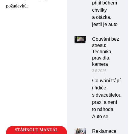
přijít během
požadavků.
chvilky
a otázka,
jestli je auto
Couvání bez
stresu:
Technika,
pravidla,
kamera
3.8.2026
Couvání trápí
i řidiče
s dvacetiletou
praxí a není
to náhoda.
Auto se
STÁHNOUT MANUÁL
Reklamace