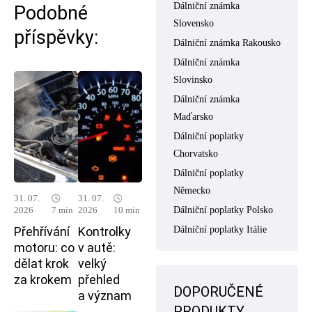
Dálniční známka
Podobné
Slovensko
příspěvky:
Dálniční známka Rakousko
Dálniční známka
Slovinsko
Dálniční známka
Maďarsko
Dálniční poplatky
Chorvatsko
Dálniční poplatky
Německo
31. 07.
🕓
31. 07.
🕓
Dálniční poplatky Polsko
2026
7 min
2026
10 min
Přehřívání
Kontrolky
Dálniční poplatky Itálie
motoru: co
v autě:
dělat krok
velký
za krokem
přehled
DOPORUČENÉ
a význam
PRODUKTY