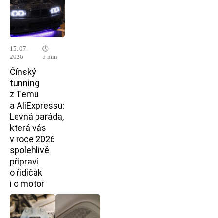
15. 07.
🕓
2026
5 min
Čínský
tunning
z Temu
a AliExpressu:
Levná paráda,
která vás
v roce 2026
spolehlivě
připraví
o řidičák
i o motor