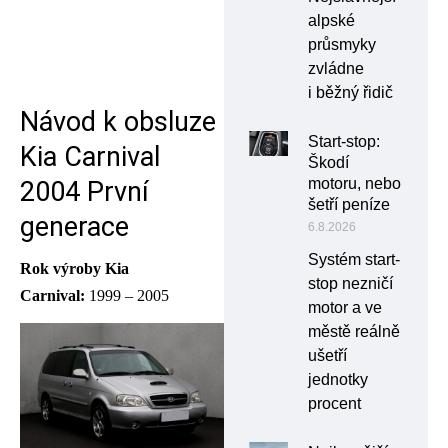
alpské
průsmyky
zvládne
i běžný řidič
Návod k obsluze
Start-stop:
Kia Carnival
Škodí
motoru, nebo
2004 První
šetří peníze
generace
6.8.2026
Systém start-
Rok výroby Kia
stop nezničí
Carnival:
1999 – 2005
motor a ve
městě reálně
ušetří
jednotky
procent