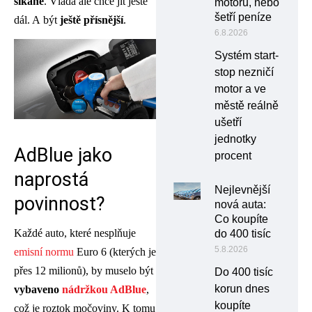
šikaně
. Vláda ale chce jít ještě
motoru, nebo
šetří peníze
dál. A být
ještě přísnější
.
6.8.2026
Systém start-
stop nezničí
motor a ve
městě reálně
ušetří
jednotky
AdBlue jako
procent
naprostá
Nejlevnější
povinnost?
nová auta:
Co koupíte
Každé auto, které nesplňuje
do 400 tisíc
5.8.2026
emisní normu
Euro 6 (kterých je
přes 12 milionů), by muselo být
Do 400 tisíc
korun dnes
vybaveno
nádržkou AdBlue
,
koupíte
což je roztok močoviny. K tomu