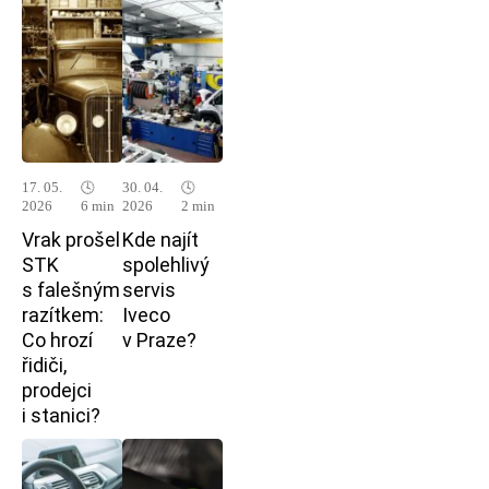
17. 05.
🕓
30. 04.
🕓
2026
6 min
2026
2 min
Vrak prošel
Kde najít
STK
spolehlivý
s falešným
servis
razítkem:
Iveco
Co hrozí
v Praze?
řidiči,
prodejci
i stanici?