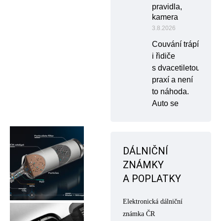
pravidla,
kamera
3.8.2026
Couvání trápí
i řidiče
s dvacetiletou
praxí a není
to náhoda.
Auto se
DÁLNIČNÍ
ZNÁMKY
A POPLATKY
Elektronická dálniční
známka ČR