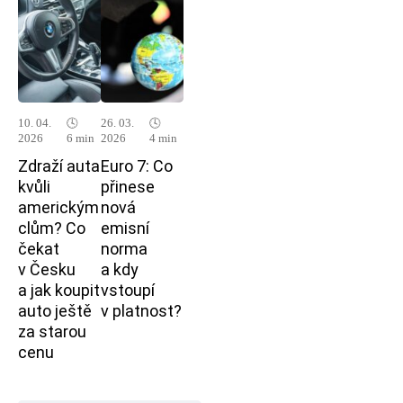
10. 04.
🕓
26. 03.
🕓
2026
6 min
2026
4 min
Zdraží auta
Euro 7: Co
kvůli
přinese
americkým
nová
clům? Co
emisní
čekat
norma
v Česku
a kdy
a jak koupit
vstoupí
auto ještě
v platnost?
za starou
cenu