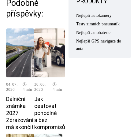
PRODUKTY
Podobné
příspěvky:
Nejlepší autokamery
Testy zimních pneumatik
Nejlepší autobaterie
Nejlepší GPS navigace do
auta
04. 07.
🕓
30. 06.
🕓
2026
4 min
2026
4 min
Dálniční
Jak
známka
cestovat
2027:
pohodlně
Zdražování
a bez
má skončit
kompromisů