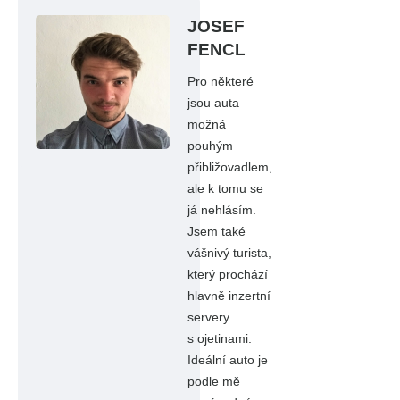
JOSEF
FENCL
Pro některé
jsou auta
možná
pouhým
přibližovadlem,
ale k tomu se
já nehlásím.
Jsem také
vášnivý turista,
který prochází
hlavně inzertní
servery
s ojetinami.
Ideální auto je
podle mě