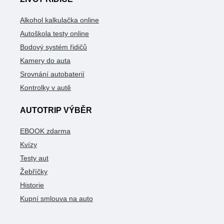
Alkohol kalkulačka online
Autoškola testy online
Bodový systém řidičů
Kamery do auta
Srovnání autobaterií
Kontrolky v autě
AUTOTRIP VÝBĚR
EBOOK zdarma
Kvízy
Testy aut
Žebříčky
Historie
Kupní smlouva na auto