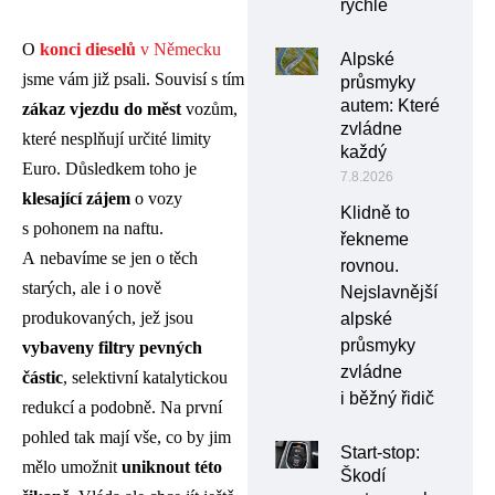
rychle
O
konci dieselů
v Německu
Alpské
jsme vám již psali. Souvisí s tím
průsmyky
autem: Které
zákaz vjezdu do měst
vozům,
zvládne
které nesplňují určité limity
každý
Euro. Důsledkem toho je
7.8.2026
klesající zájem
o vozy
Klidně to
s pohonem na naftu.
řekneme
A nebavíme se jen o těch
rovnou.
starých, ale i o nově
Nejslavnější
produkovaných, jež jsou
alpské
průsmyky
vybaveny filtry pevných
zvládne
částic
, selektivní katalytickou
i běžný řidič
redukcí a podobně. Na první
pohled tak mají vše, co by jim
Start-stop:
mělo umožnit
uniknout této
Škodí