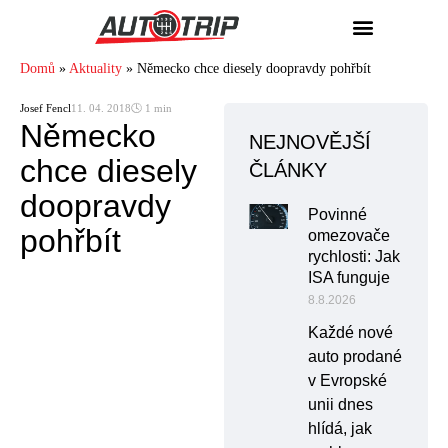
Domů
»
Aktuality
»
Německo chce diesely doopravdy pohřbít
Josef Fencl
11. 04. 2018
🕓 1 min
Německo
NEJNOVĚJŠÍ
chce diesely
ČLÁNKY
doopravdy
Povinné
pohřbít
omezovače
rychlosti: Jak
ISA funguje
8.8.2026
Každé nové
auto prodané
v Evropské
unii dnes
hlídá, jak