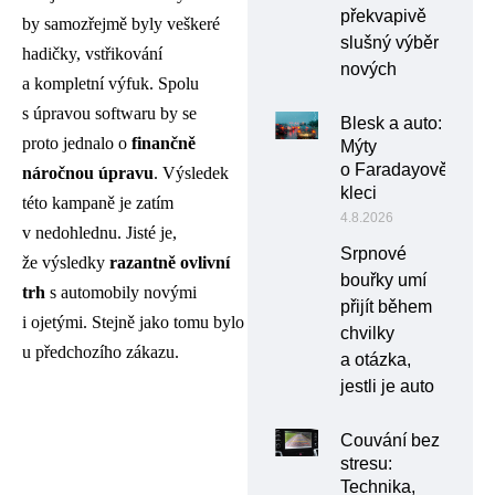
překvapivě
by samozřejmě byly veškeré
slušný výběr
hadičky, vstřikování
nových
a kompletní výfuk. Spolu
s úpravou softwaru by se
Blesk a auto:
proto jednalo o
finančně
Mýty
o Faradayově
náročnou úpravu
. Výsledek
kleci
této kampaně je zatím
4.8.2026
v nedohlednu. Jisté je,
Srpnové
že výsledky
razantně ovlivní
bouřky umí
trh
s automobily novými
přijít během
i ojetými. Stejně jako tomu bylo
chvilky
u předchozího zákazu.
a otázka,
jestli je auto
Couvání bez
stresu:
Technika,