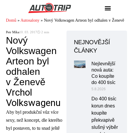
Domů
»
Autosalony
»
Nový Volkswagen Arteon byl odhalen v Ženevě
Petr Míka
10. 03. 2017
🕓 2 min
Nový
NEJNOVĚJŠÍ
Volkswagen
ČLÁNKY
Arteon byl
Nejlevnější
odhalen
nová auta:
Co koupíte
v Ženevě
do 400 tisíc
Vrchol
5.8.2026
Do 400 tisíc
Volkswagenu
korun dnes
Aby byl produkční vůz více
koupíte
sexy, než koncept, dle kterého
překvapivě
slušný výběr
byl postaven, to tu snad ještě