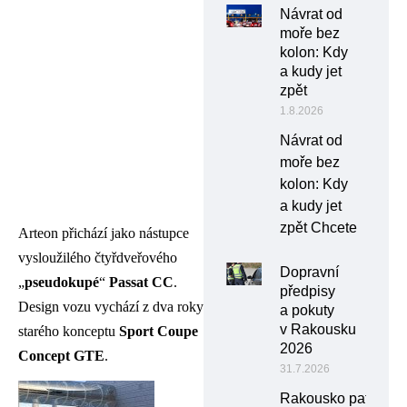
Návrat od
moře bez
kolon: Kdy
a kudy jet
zpět
1.8.2026
Návrat od
moře bez
kolon: Kdy
a kudy jet
zpět Chcete
Arteon přichází jako nástupce
vysloužilého čtyřdveřového
Dopravní
„
pseudokupé
“
Passat CC
.
předpisy
Design vozu vychází z dva roky
a pokuty
v Rakousku
starého konceptu
Sport Coupe
2026
Concept GTE
.
31.7.2026
Rakousko patří