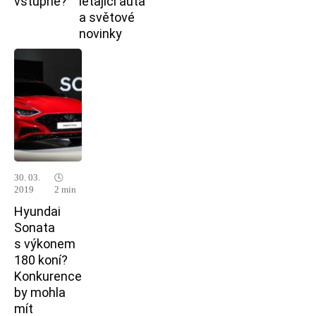
vstupné?
létající auta
a světové
novinky
30. 03.
🕓
2019
2 min
Hyundai
Sonata
s výkonem
180 koní?
Konkurence
by mohla
mít