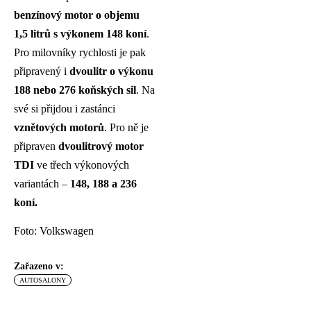
benzínový motor o objemu
1,5 litrů s výkonem 148 koní
.
Pro milovníky rychlosti je pak
připravený i
dvoulitr o výkonu
188 nebo 276 koňských sil
. Na
své si přijdou i zastánci
vznětových motorů
. Pro ně je
připraven
dvoulitrový motor
TDI
ve třech výkonových
variantách –
148, 188 a 236
koní.
Foto: Volkswagen
Zařazeno v:
AUTOSALONY