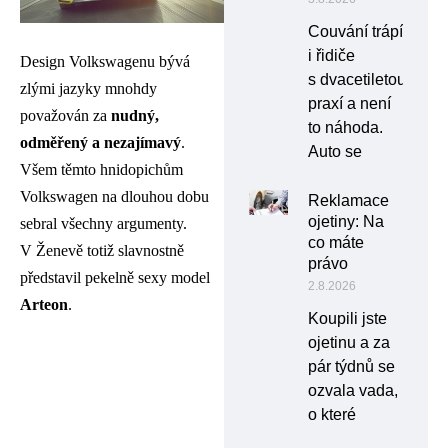
Couvání trápí
i řidiče
Design Volkswagenu bývá
s dvacetiletou
zlými jazyky mnohdy
praxí a není
považován za
nudný,
to náhoda.
odměřený a nezajímavý
.
Auto se
Všem těmto hnidopichům
Volkswagen na dlouhou dobu
Reklamace
ojetiny: Na
sebral všechny argumenty.
co máte
V Ženevě totiž slavnostně
právo
představil pekelně sexy model
2.8.2026
Arteon
.
Koupili jste
ojetinu a za
pár týdnů se
ozvala vada,
o které