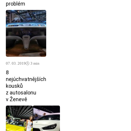
problém
07. 03. 2019
🕓 3 min
8
nejúchvatnějších
kousků
z autosalonu
v Ženevě