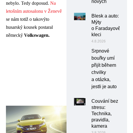
nových
nebylo. Tedy doposud.
Na
letošním autosalonu v Ženevě
Blesk a auto:
se nám totiž o takovýto
Mýty
husarský kousek postaral
o Faradayově
kleci
německý
Volkswagen.
4.8.2026
Srpnové
bouřky umí
přijít během
chvilky
a otázka,
jestli je auto
Couvání bez
stresu:
Technika,
pravidla,
kamera
3.8.2026