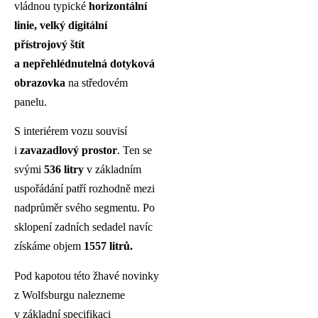
vládnou typické
horizontální
linie, velký digitální
přístrojový štít
a nepřehlédnutelná dotyková
obrazovka
na středovém
panelu.
S interiérem vozu souvisí
i
zavazadlový prostor
. Ten se
svými
536
litry
v základním
uspořádání patří rozhodně mezi
nadprůměr svého segmentu. Po
sklopení zadních sedadel navíc
získáme objem
1557 litrů.
Pod kapotou této žhavé novinky
z Wolfsburgu nalezneme
v základní specifikaci