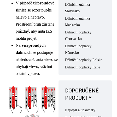
V případě
tříproudové
Dálniční známka
silnice
se rozestoupíte
Slovinsko
nalevo a napravo.
Dálniční známka
Prostřední pruh zůstane
Maďarsko
prázdný, aby auta IZS
Dálniční poplatky
mohla projet.
Chorvatsko
Na
víceproudých
Dálniční poplatky
dálnicích
se postupuje
Německo
následovně: auta vlevo se
Dálniční poplatky Polsko
uhýbají vlevo, všichni
Dálniční poplatky Itálie
ostatní vpravo.
DOPORUČENÉ
PRODUKTY
Nejlepší autokamery