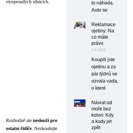
víceproudých silnicích.
to náhoda.
Auto se
Reklamace
ojetiny: Na
co máte
právo
2.8.2026
Koupili jste
ojetinu a za
pár týdnů se
ozvala vada,
o které
Návrat od
moře bez
kolon: Kdy
Rozhodně ale
neslouží pro
a kudy jet
zpět
ostatní řidiče
. Nezkoušejte