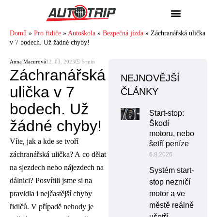
Domů
»
Pro řidiče
»
Autoškola
»
Bezpečná jízda
»
Záchranářská ulička
v 7 bodech. Už žádné chyby!
Anna Macurová
12. 03. 2023
🕓 5 min
Záchranářská
NEJNOVĚJŠÍ
ulička v 7
ČLÁNKY
bodech. Už
Start-stop:
žádné chyby!
Škodí
motoru, nebo
Víte, jak a kde se tvoří
šetří peníze
záchranářská ulička? A co dělat
6.8.2026
na sjezdech nebo nájezdech na
Systém start-
dálnici? Posvítili jsme si na
stop nezničí
pravidla i nejčastější chyby
motor a ve
městě reálně
řidičů. V případě nehody je
ušetří