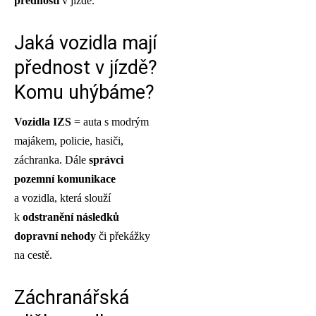
přednosti
v jízdě.
Jaká vozidla mají
přednost v jízdě?
Komu uhýbáme?
Vozidla IZS
= auta s modrým
majákem, policie, hasiči,
záchranka. Dále
správci
pozemní komunikace
a vozidla, která slouží
k
odstranění následků
dopravní nehody
či překážky
na cestě.
Záchranářská