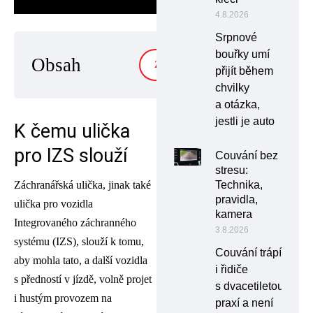
4.8.2026
Srpnové
bouřky umí
Obsah
ZOBRAZIT
přijít během
chvilky
a otázka,
jestli je auto
K čemu ulička
pro IZS slouží
Couvání bez
stresu:
Technika,
Záchranářská ulička, jinak také
pravidla,
ulička pro vozidla
kamera
Integrovaného záchranného
3.8.2026
systému (IZS), slouží k tomu,
Couvání trápí
aby mohla tato, a další vozidla
i řidiče
s předností v jízdě, volně projet
s dvacetiletou
i hustým provozem na
praxí a není