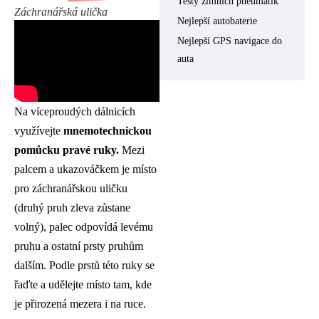
Testy zimních pneumatik
Záchranářská ulička
Nejlepší autobaterie
Nejlepší GPS navigace do
auta
Na víceproudých dálnicích
využívejte
mnemotechnickou
pomůcku pravé ruky.
Mezi
palcem a ukazováčkem je místo
pro záchranářskou uličku
(druhý pruh zleva zůstane
volný), palec odpovídá levému
pruhu a ostatní prsty pruhům
dalším. Podle prstů této ruky se
řaďte a udělejte místo tam, kde
je přirozená mezera i na ruce.