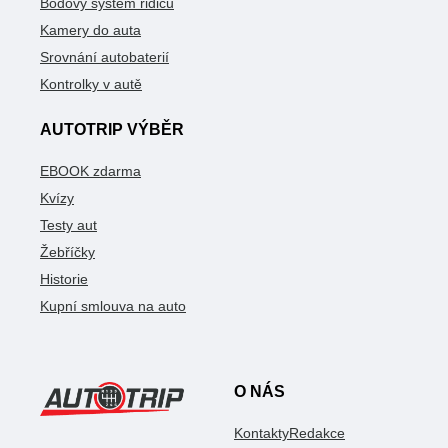
Bodový systém řidičů
Kamery do auta
Srovnání autobaterií
Kontrolky v autě
AUTOTRIP VÝBĚR
EBOOK zdarma
Kvízy
Testy aut
Žebříčky
Historie
Kupní smlouva na auto
O NÁS
Kontakty
Redakce