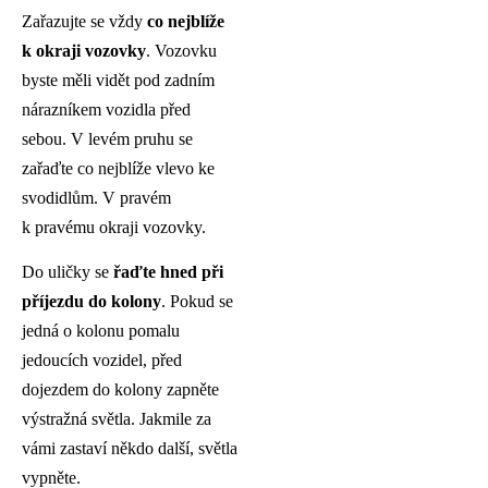
Zařazujte se vždy
co nejblíže
k okraji vozovky
. Vozovku
byste měli vidět pod zadním
nárazníkem vozidla před
sebou. V levém pruhu se
zařaďte co nejblíže vlevo ke
svodidlům. V pravém
k pravému okraji vozovky.
Do uličky se
řaďte hned při
příjezdu do kolony
. Pokud se
jedná o kolonu pomalu
jedoucích vozidel, před
dojezdem do kolony zapněte
výstražná světla. Jakmile za
vámi zastaví někdo další, světla
vypněte.