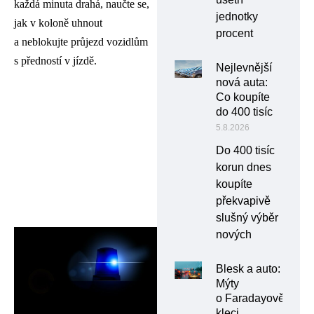
každá minuta drahá, naučte se,
jednotky
jak v koloně uhnout
procent
a neblokujte průjezd vozidlům
s předností v jízdě.
Nejlevnější
nová auta:
Co koupíte
do 400 tisíc
5.8.2026
Do 400 tisíc
korun dnes
koupíte
překvapivě
slušný výběr
nových
Blesk a auto:
Mýty
o Faradayově
kleci