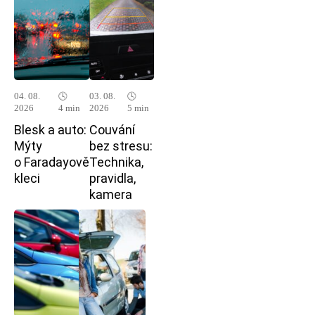
04. 08.
🕓
03. 08.
🕓
2026
4 min
2026
5 min
Blesk a auto:
Couvání
Mýty
bez stresu:
o Faradayově
Technika,
kleci
pravidla,
kamera