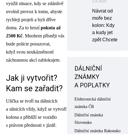
1.8.2026
využít situace, kdy se zdánlivě
Návrat od
uvolnil provoz k tomu, abyste
moře bez
rychleji projeli a byli dříve
kolon: Kdy
doma. Za to hrozí
pokuta až
a kudy jet
2500
Kč
. Mnohem přísněji vás
zpět Chcete
bude policie posuzovat,
když svou neukázněností
záchrannou akcí zablokujete.
DÁLNIČNÍ
Jak ji vytvořit?
ZNÁMKY
A POPLATKY
Kam se zařadit?
Elektronická dálniční
Ulička se tvoří na dálnicích
známka ČR
a silnicích vždy, když se vytvoří
Dálniční známka
kolona a přiblíží se vozidlo
Slovensko
s právem přednosti v jízdě.
Dálniční známka Rakousko