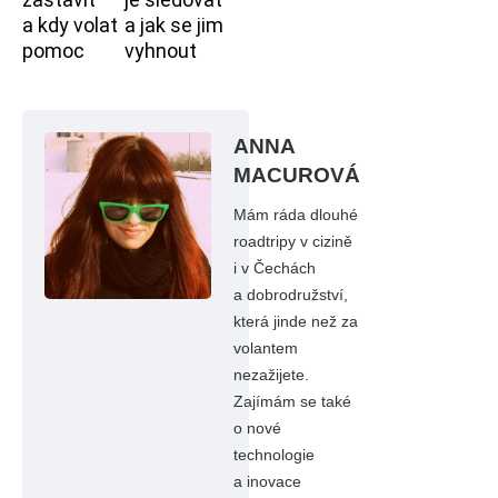
a kdy volat
a jak se jim
pomoc
vyhnout
ANNA
MACUROVÁ
Mám ráda dlouhé
roadtripy v cizině
i v Čechách
a dobrodružství,
která jinde než za
volantem
nezažijete.
Zajímám se také
o nové
technologie
a inovace