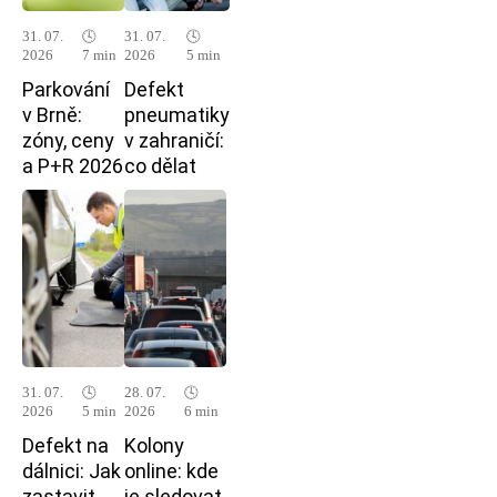
31. 07.
🕓
31. 07.
🕓
2026
7 min
2026
5 min
Parkování
Defekt
v Brně:
pneumatiky
zóny, ceny
v zahraničí:
a P+R 2026
co dělat
31. 07.
🕓
28. 07.
🕓
2026
5 min
2026
6 min
Defekt na
Kolony
dálnici: Jak
online: kde
zastavit
je sledovat