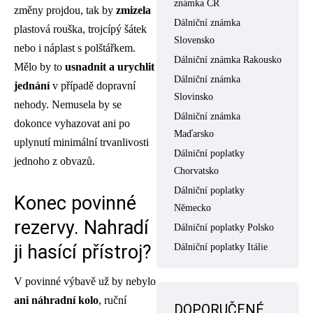
známka ČR
změny projdou, tak by
zmizela
Dálniční známka
plastová rouška, trojcípý šátek
Slovensko
nebo i náplast s polštářkem.
Dálniční známka Rakousko
Mělo by to
usnadnit a urychlit
Dálniční známka
jednání
v případě dopravní
Slovinsko
nehody. Nemusela by se
Dálniční známka
dokonce vyhazovat ani po
Maďarsko
uplynutí minimální trvanlivosti
Dálniční poplatky
jednoho z obvazů.
Chorvatsko
Dálniční poplatky
Konec povinné
Německo
rezervy. Nahradí
Dálniční poplatky Polsko
ji hasící přístroj?
Dálniční poplatky Itálie
V povinné výbavě už by nebylo
ani náhradní kolo
, ruční
DOPORUČENÉ