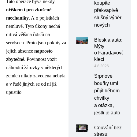
Tato operace bývá někdy
koupíte
oříškem i pro zkušené
překvapivě
slušný výběr
mechaniky
. A o pojistkách
nových
nemluvě. Tyto úkony nechá
drtivá většina řidičů na
Blesk a auto:
servisech. Proto jsou pokuty za
Mýty
jejich absence
naprosto
o Faradayově
kleci
zbytečné
. Povinnost vozit
4.8.2026
náhradní žárovky v některých
zemích nikdy zavedena nebyla
Srpnové
bouřky umí
a v řadě jiných se od ní již
přijít během
upustilo.
chvilky
a otázka,
jestli je auto
Couvání bez
stresu: