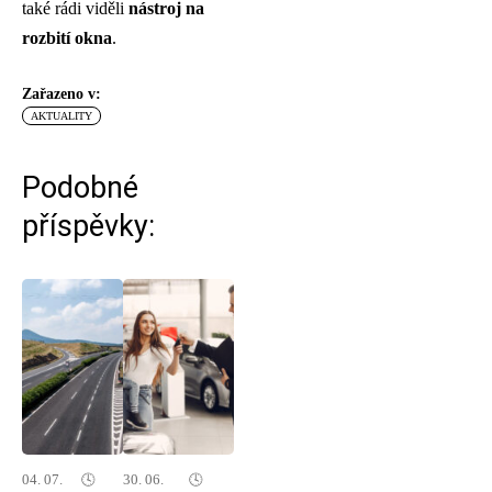
také rádi viděli
nástroj na
rozbití okna
.
Zařazeno v:
AKTUALITY
Podobné
příspěvky:
04. 07.
🕓
30. 06.
🕓