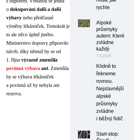
s odporem. Většinou se jedná
rychle
o
dokupování další a další
výbavy
nebo předčasné
Alpské
výměny lékárniček. Tentokrát je
průsmyky
to ale něco úplně jiného.
autem: Které
zvládne
Ministerstvo dopravy připravilo
každý
návrh, díky němuž by se od
7.8.2026
1. října
výrazně zmenšila
Klidně to
povinná výbava
aut
. Zmenšila
řekneme
by se výbava lékárniček
rovnou.
a povinná už by nebyla ani
Nejslavnější
rezerva.
alpské
průsmyky
zvládne
i běžný řidič
Start-stop: