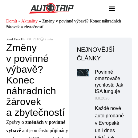
Domů
»
Aktuality
»
Změny v povinné výbavě? Konec náhradních
žárovek a zbytečností
Josef Fencl
09. 08. 2018
🕓 2 min
Změny
NEJNOVĚJŠÍ
v povinné
ČLÁNKY
výbavě?
Povinné
Konec
omezovače
rychlosti: Jak
náhradních
ISA funguje
žárovek
8.8.2026
Každé nové
a zbytečností
auto prodané
Zprávy o
změnách v povinné
v Evropské
výbavě
aut jsou často přijímány
unii dnes
hlídá, jak