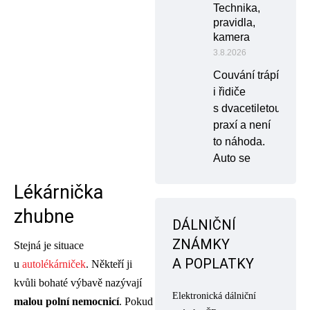
Technika,
pravidla,
kamera
3.8.2026
Couvání trápí
i řidiče
s dvacetiletou
praxí a není
to náhoda.
Auto se
Lékárnička
zhubne
DÁLNIČNÍ
ZNÁMKY
Stejná je situace
A POPLATKY
u
autolékárniček
. Někteří ji
kvůli bohaté výbavě nazývají
Elektronická dálniční
malou polní nemocnicí
. Pokud