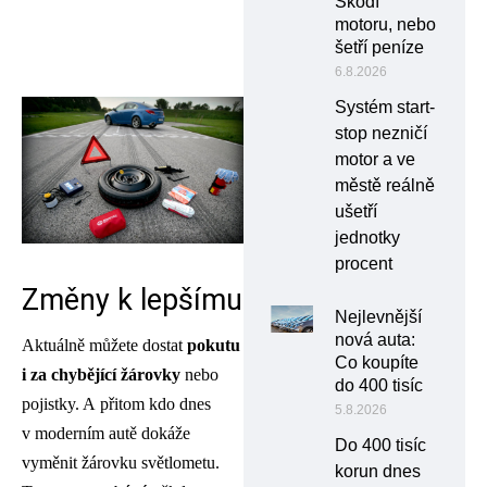
Škodí
motoru, nebo
šetří peníze
6.8.2026
Systém start-
stop nezničí
motor a ve
městě reálně
ušetří
jednotky
procent
Změny k lepšímu
Nejlevnější
nová auta:
Aktuálně můžete dostat
pokutu
Co koupíte
i za chybějící žárovky
nebo
do 400 tisíc
pojistky. A přitom kdo dnes
5.8.2026
v moderním autě dokáže
Do 400 tisíc
vyměnit žárovku světlometu.
korun dnes