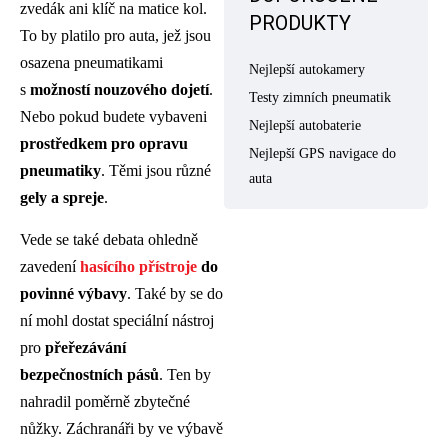
zvedák ani klíč na matice kol.
PRODUKTY
To by platilo pro auta, jež jsou
osazena pneumatikami
Nejlepší autokamery
s
možností nouzového dojetí
.
Testy zimních pneumatik
Nebo pokud budete vybaveni
Nejlepší autobaterie
prostředkem pro opravu
Nejlepší GPS navigace do
pneumatiky
. Těmi jsou různé
auta
gely a spreje
.
Vede se také debata ohledně
zavedení
hasícího přístroje
do
povinné výbavy
. Také by se do
ní mohl dostat speciální nástroj
pro
přeřezávání
bezpečnostních pásů
. Ten by
nahradil poměrně zbytečné
nůžky. Záchranáři by ve výbavě