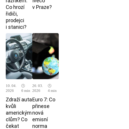
razítkem:
Iveco
Co hrozí
v Praze?
řidiči,
prodejci
i stanici?
10. 04.
🕓
26. 03.
🕓
2026
6 min
2026
4 min
Zdraží auta
Euro 7: Co
kvůli
přinese
americkým
nová
clům? Co
emisní
čekat
norma