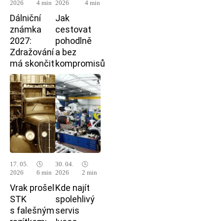
2026
4 min
2026
4 min
Dálniční
Jak
známka
cestovat
2027:
pohodlně
Zdražování
a bez
má skončit
kompromisů
17. 05.
🕓
30. 04.
🕓
2026
6 min
2026
2 min
Vrak prošel
Kde najít
STK
spolehlivý
s falešným
servis