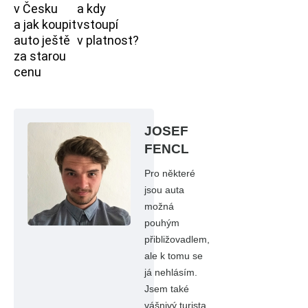
v Česku
a kdy
a jak koupit
vstoupí
auto ještě
v platnost?
za starou
cenu
JOSEF
FENCL
Pro některé
jsou auta
možná
pouhým
přibližovadlem,
ale k tomu se
já nehlásím.
Jsem také
vášnivý turista,