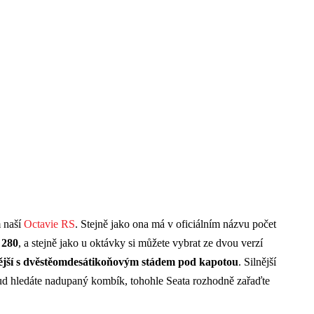
 naší
Octavie RS
. Stejně jako ona má v oficiálním názvu počet
 280
, a stejně jako u oktávky si můžete vybrat ze dvou verzí
nější s dvěstěomdesátikoňovým stádem pod kapotou
. Silnější
kud hledáte nadupaný kombík, tohohle Seata rozhodně zařaďte