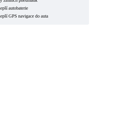
ty zimních pneumatik
epší autobaterie
lepší GPS navigace do auta