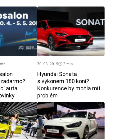
 min
30. 03. 2019
🕓 2 min
salon
Hyundai Sonata
ě zadarmo?
s výkonem 180 koní?
ící auta
Konkurence by mohla mít
ovinky
problém