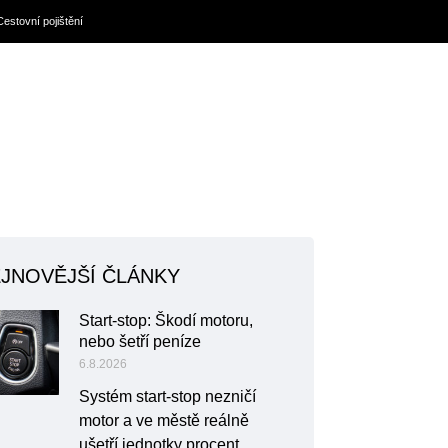
Cestovní pojištění
JNOVĚJŠÍ ČLÁNKY
Start-stop: Škodí motoru,
nebo šetří peníze
6.8.2026
Systém start-stop nezničí
motor a ve městě reálně
ušetří jednotky procent