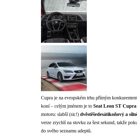
Cupra je na evropském trhu přímým konkurentem
koní – celým jménem je to
Seat Leon ST Cupra
motoru: slabší (sic!)
dvěstěšedesátikoňový a sil
verze zrychlí na stovku za šest sekund, takže po
do svého seznamu adeptů.