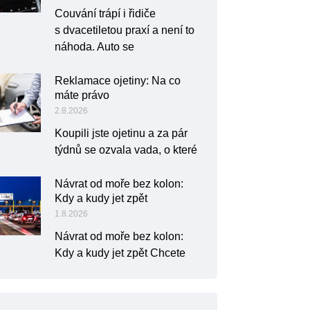
Couvání trápí i řidiče
s dvacetiletou praxí a není to
náhoda. Auto se
Reklamace ojetiny: Na co
máte právo
2.8.2026
Koupili jste ojetinu a za pár
týdnů se ozvala vada, o které
Návrat od moře bez kolon:
Kdy a kudy jet zpět
1.8.2026
Návrat od moře bez kolon:
Kdy a kudy jet zpět Chcete