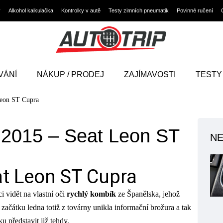
y
Alkohol kalkulačka
Kontrolky v autě
Testy zimních pneumatik
Povinné ručení
VÁNÍ
NÁKUP / PRODEJ
ZAJÍMAVOSTI
TESTY
Leon ST Cupra
 2015 – Seat Leon ST
NE
at Leon ST Cupra
 vidět na vlastní oči
rychlý kombík
ze Španělska, jehož
ačátku ledna totiž z továrny unikla informační brožura a tak
u představit již tehdy.