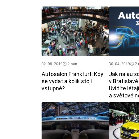
02. 08. 2019
🕓 2 min
30. 04. 2019
🕓 2
Autosalon Frankfurt: Kdy
Jak na auto
se vydat a kolik stojí
v Bratislav
vstupné?
Uvidíte létaj
a světové n