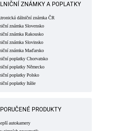
LNIČNÍ ZNÁMKY A POPLATKY
ktronická dálniční známka ČR
niční známka Slovensko
niční známka Rakousko
niční známka Slovinsko
niční známka Maďarsko
niční poplatky Chorvatsko
niční poplatky Německo
niční poplatky Polsko
iční poplatky Itálie
PORUČENÉ PRODUKTY
lepší autokamery