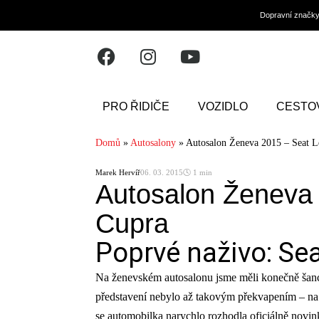
Dopravní značk
PRO ŘIDIČE
VOZIDLO
CESTO
Domů
»
Autosalony
»
Autosalon Ženeva 2015 – Seat 
Marek Hervíř
06. 03. 2015
🕓 1 min
Autosalon Ženeva
Cupra
Poprvé naživo: Se
Na ženevském autosalonu jsme měli konečně šanci
představení nebylo až takovým překvapením – na z
se automobilka narychlo rozhodla oficiálně novink