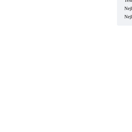
Tes
Nejl
Nej