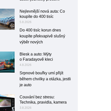
Nejlevnější nová auta: Co
koupíte do 400 tisíc
5.8.2026
Do 400 tisíc korun dnes
koupíte překvapivě slušný
výběr nových
Blesk a auto: Mýty
o Faradayově kleci
4.8.2026
Srpnové bouřky umí přijít
během chvilky a otázka, jestli
je auto
Couvání bez stresu:
Technika, pravidla, kamera
3.8.2026