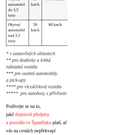
automobil
km/h
do 3,5
tuny
Obytný
50
80 km/h
80 km/h
90 km/h
automobil
km/h
nad 3,5
tuny
* v zastavěných oblastech
** pro dodávky a lehká
nákladní vozidla
*** pro osobní automobily
a pick-upy
**** pro víceúčelová vozidla
***** pro autobusy s přívěsem
Podívejte se na to,
jaké
dopravní předpisy
a pravidla ve Španělsku
platí, ať
vás na cestách nepřekvapí