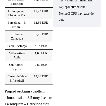
Testy zimních pneumatik
Barcelona
Nejlepší autobaterie
La Jonquera –
11,72 EUR
Nejlepší GPS navigace do
Lloret de Mar
auta
Barcelona – El
12,86 EUR
Vendrell
Bilbao –
37,25 EUR
Zaragoza
León – Astorga
5,75 EUR
Villacastín –
1,65 EUR
Ávila
San Rafael –
2,80 EUR
Segovia
Castelldefels –
12,86 EUR
El Vendrell
Průjezd osobním vozidlem
s hmotností do 3,5 tuny úsekem
La Jonquera – Barcelona stojí