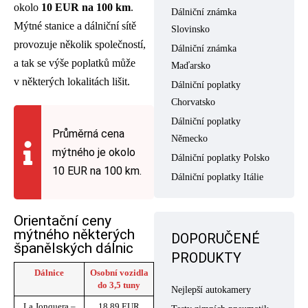
okolo
10 EUR na 100 km
.
Dálniční známka
Mýtné stanice a dálniční sítě
Slovinsko
provozuje několik společností,
Dálniční známka
a tak se výše poplatků může
Maďarsko
v některých lokalitách lišit.
Dálniční poplatky
Chorvatsko
Dálniční poplatky
Průměrná cena
Německo
mýtného je okolo
Dálniční poplatky Polsko
10 EUR na 100 km.
Dálniční poplatky Itálie
Orientační ceny
mýtného některých
DOPORUČENÉ
španělských dálnic
PRODUKTY
Dálnice
Osobní vozidla
do 3,5 tuny
Nejlepší autokamery
La Jonquera –
18,89 EUR