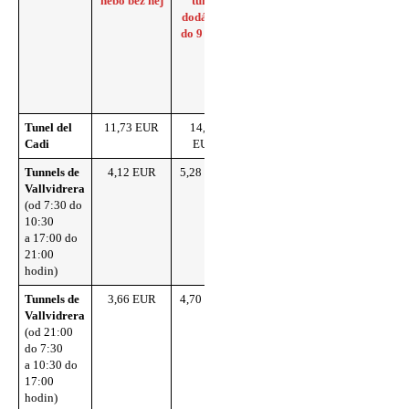
nebo bez něj
tuny,
a další
tunelů
dodávky
vozidla se
do 9 míst
2
nápravami
a 4 koly
bez
přívěsu
Tunel del
11,73 EUR
14,56
31,78 EUR
tunels.cat
Cadi
EUR
Tunnels de
4,12 EUR
5,28 EUR
8,30 EUR
tunels.cat
Vallvidrera
(od 7:30 do
10:30
a 17:00 do
21:00
hodin)
Tunnels de
3,66 EUR
4,70 EUR
7,38 EUR
tunels.cat
Vallvidrera
(od 21:00
do 7:30
a 10:30 do
17:00
hodin)