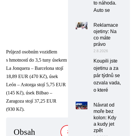
to náhoda.
Auto se
Reklamace
ojetiny: Na
co máte
právo
2.8.2026
Průjezd osobním vozidlem
s hmotností do 3,5 tuny úsekem
Koupili jste
La Jonquera – Barcelona stojí
ojetinu a za
pár týdnů se
18,89 EUR (470 Kč), úsek
ozvala vada,
León – Astorga stojí 5,75 EUR
o které
(145 Kč), úsek Bilbao –
Zaragoza stojí 37,25 EUR
Návrat od
(930 Kč).
moře bez
kolon: Kdy
a kudy jet
Obsah
zpět
ZOBRAZIT