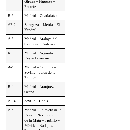
Girona – Figueres –
Francie
R-2
Madrid – Guadalajara
AP-2
Zaragoza – Lleida – El
Vendrell
A-3
Madrid – Atalaya del
Cañavate – Valencia
R-3
Madrid – Arganda del
Rey – Tarancón
A-4
Madrid – Córdoba –
Seville – Jerez de la
Frontera
R-4
Madrid – Aranjuez –
Ocaña
AP-4
Seville – Cádiz
A-5
Madrid – Talavera de la
Reina – Navalmoral –
de la Mata – Trujillo –
Mérida – Badajoz –