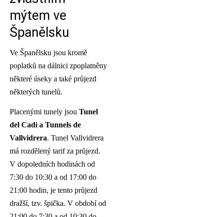
mýtem ve
Španělsku
Ve Španělsku jsou kromě
poplatků na dálnici zpoplatněny
některé úseky a také průjezd
některých tunelů.
Placenými tunely jsou
Tunel
del Cadi a Tunnels de
Vallvidrera
. Tunel Vallvidrera
má rozdělený tarif za průjezd.
V dopoledních hodinách od
7:30 do 10:30 a od 17:00 do
21:00 hodin, je tento průjezd
dražší, tzv. špička. V období od
21:00 do 7:30 a od 10:30 do