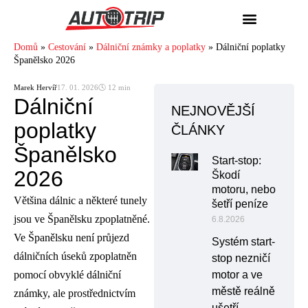
Domů
»
Cestování
»
Dálniční známky a poplatky
»
Dálniční poplatky
Španělsko 2026
Marek Hervíř
17. 01. 2026
🕓 12 min
Dálniční
NEJNOVĚJŠÍ
poplatky
ČLÁNKY
Španělsko
Start-stop:
2026
Škodí
motoru, nebo
Většina dálnic a některé tunely
šetří peníze
jsou ve Španělsku zpoplatněné.
6.8.2026
Ve Španělsku není průjezd
Systém start-
dálničních úseků zpoplatněn
stop nezničí
pomocí obvyklé dálniční
motor a ve
městě reálně
známky, ale prostřednictvím
ušetří