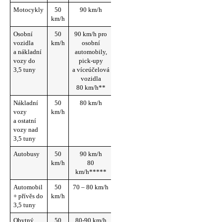
Motocykly
50
90 km/h
110 km/h
130 km/h
km/h
80 km/h*
80 km/h*
Osobní
50
90 km/h pro
120
120
vozidla
km/h
osobní
km/h***
km/h***
a nákladní
automobily,
100
100
vozy do
pick-upy
km/h****
km/h****
3,5 tuny
a víceúčelová
90 km/h**
90 km/h**
vozidla
80 km/h**
Nákladní
50
80 km/h
90 km/h
90 km/h
vozy
km/h
a ostatní
vozy nad
3,5 tuny
Autobusy
50
90 km/h
100 km/h
100 km/h
km/h
80
90
90
km/h*****
km/h*****
km/h*****
Automobil
50
70 – 80 km/h
70 – 80
80 km/h
+ přívěs do
km/h
km/h
3,5 tuny
Obytný
50
80-90 km/h
80-90 km/h
100 km/h