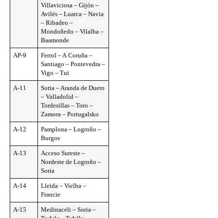
Villaviciosa – Gijón –
Avilés – Luarca – Navia
– Ribadeo –
Mondoñedo – Vilalba –
Baamonde
AP-9
Ferrol – A Coruña –
Santiago – Pontevedra –
Vigo – Tui
A-11
Soria – Aranda de Duero
– Valladolid –
Tordesillas – Toro –
Zamora – Portugalsko
A-12
Pamplona – Logroño –
Burgos
A-13
Acceso Sureste –
Nordeste de Logroño –
Soria
A-14
Lleida – Vielha –
Francie
A-15
Medinaceli – Soria –