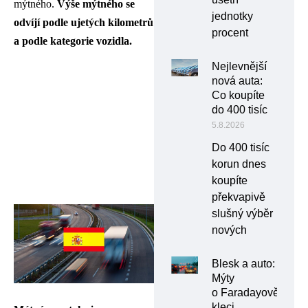
mýtného.
Výše mýtného se
jednotky
odvíjí podle ujetých kilometrů
procent
a podle kategorie vozidla.
Nejlevnější
nová auta:
Co koupíte
do 400 tisíc
5.8.2026
Do 400 tisíc
korun dnes
koupíte
překvapivě
slušný výběr
nových
Blesk a auto:
Mýty
o Faradayově
kleci