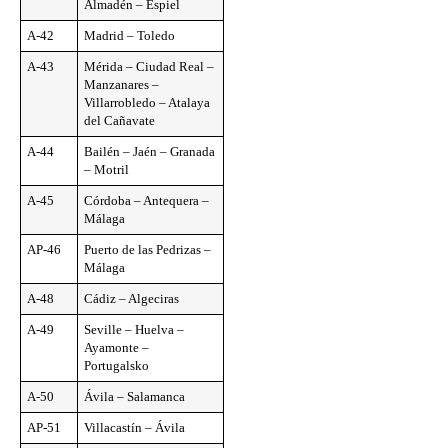
Almadén – Espiel
A-42
Madrid – Toledo
A-43
Mérida – Ciudad Real –
Manzanares –
Villarrobledo – Atalaya
del Cañavate
A-44
Bailén – Jaén – Granada
– Motril
A-45
Córdoba – Antequera –
Málaga
AP-46
Puerto de las Pedrizas –
Málaga
A-48
Cádiz – Algeciras
A-49
Seville – Huelva –
Ayamonte –
Portugalsko
A-50
Ávila – Salamanca
AP-51
Villacastín – Ávila