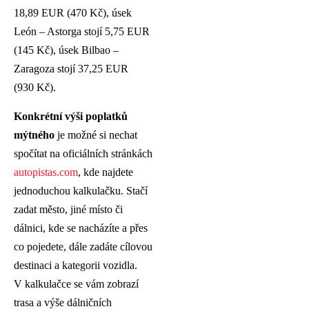
18,89 EUR (470 Kč), úsek
León – Astorga stojí 5,75 EUR
(145 Kč), úsek Bilbao –
Zaragoza stojí 37,25 EUR
(930 Kč).
Konkrétní výši poplatků
mýtného
je možné si nechat
spočítat na oficiálních stránkách
autopistas.com
, kde najdete
jednoduchou kalkulačku. Stačí
zadat město, jiné místo či
dálnici, kde se nacházíte a přes
co pojedete, dále zadáte cílovou
destinaci a kategorii vozidla.
V kalkulačce se vám zobrazí
trasa a výše dálničních