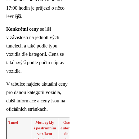
17:00 hodin je průjezd o něco
levnější.
Konkrétní ceny
se liší
v závislosti na jednotlivých
tunelech a také podle typu
vozidla dle kategorií. Cena se
také zvýší podle počtu náprav
vozidla.
V tabulce najdete aktuální ceny
pro danou kategorii vozidla,
další informace a ceny jsou na
oficiálních stránkách.
Tunel
Motocykly
Osobní
Nákladní
Oficiální
s postranním
automobil
vozy,
stránky
vozíkem
do 3,5
autokary
jednotlivých