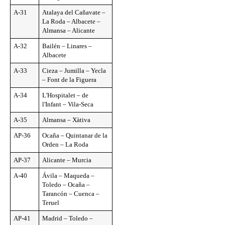
A-31
Atalaya del Cañavate –
La Roda – Albacete –
Almansa – Alicante
A-32
Bailén – Linares –
Albacete
A-33
Cieza – Jumilla – Yecla
– Font de la Figuera
A-34
L'Hospitalet – de
l'Infant – Vila-Seca
A-35
Almansa – Xàtiva
AP-36
Ocaña – Quintanar de la
Orden – La Roda
AP-37
Alicante – Murcia
A-40
Ávila – Maqueda –
Toledo – Ocaña –
Tarancón – Cuenca –
Teruel
AP-41
Madrid – Toledo –