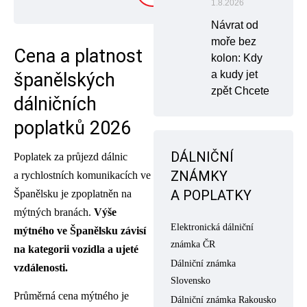
1.8.2026
Návrat od
moře bez
Cena a platnost
kolon: Kdy
a kudy jet
španělských
zpět Chcete
dálničních
poplatků 2026
DÁLNIČNÍ
Poplatek za průjezd dálnic
ZNÁMKY
a rychlostních komunikacích ve
A POPLATKY
Španělsku je zpoplatněn na
mýtných branách.
Výše
Elektronická dálniční
mýtného ve Španělsku závisí
známka ČR
na kategorii vozidla a ujeté
Dálniční známka
vzdálenosti.
Slovensko
Průměrná cena mýtného je
Dálniční známka Rakousko