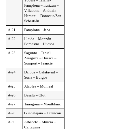
Tudela – Tafalla-
Pamplona – Irurtzun –
Villabona – Andoain –
Hernani – Donostia/San
Sebastián
A-21
Pamplona – Jaca
A-22
Lleida – Monzón –
Barbastro – Huesca
A-23
Sagunto – Teruel –
Zaragoza – Huesca –
Somport – Francie
A-24
Daroca – Calatayud –
Soria – Burgos
A-25
Alcolea – Monreal
A-26
Besalú – Olot
A-27
Tarragona – Montblanc
A-28
Guadalajara – Tarancón
A-30
Albacete – Murcia –
Cartagena