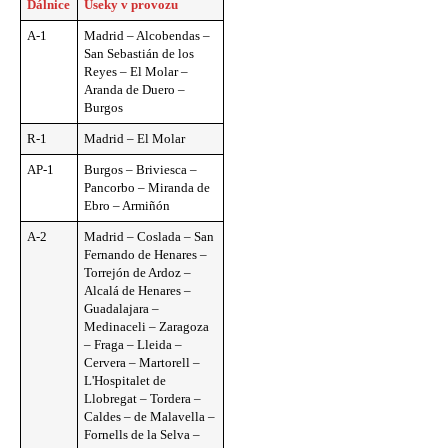
Dálnice
Úseky v provozu
A-1
Madrid – Alcobendas –
San Sebastián de los
Reyes – El Molar –
Aranda de Duero –
Burgos
R-1
Madrid – El Molar
AP-1
Burgos – Briviesca –
Pancorbo – Miranda de
Ebro – Armiñón
A-2
Madrid – Coslada – San
Fernando de Henares –
Torrejón de Ardoz –
Alcalá de Henares –
Guadalajara –
Medinaceli – Zaragoza
– Fraga – Lleida –
Cervera – Martorell –
L'Hospitalet de
Llobregat – Tordera –
Caldes – de Malavella –
Fornells de la Selva –