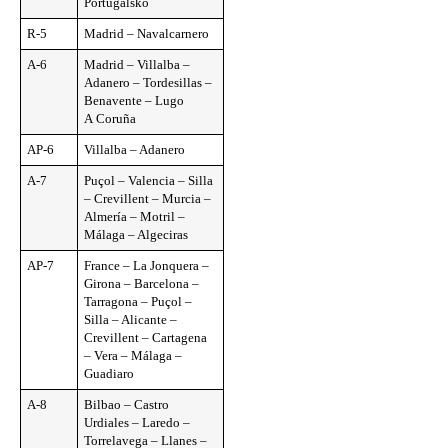
Portugalsko
R-5
Madrid – Navalcarnero
A-6
Madrid – Villalba –
Adanero – Tordesillas –
Benavente – Lugo
A Coruña
AP-6
Villalba – Adanero
A-7
Puçol – Valencia – Silla
– Crevillent – Murcia –
Almería – Motril –
Málaga – Algeciras
AP-7
France – La Jonquera –
Girona – Barcelona –
Tarragona – Puçol –
Silla – Alicante –
Crevillent – Cartagena
– Vera – Málaga –
Guadiaro
A-8
Bilbao – Castro
Urdiales – Laredo –
Torrelavega – Llanes –