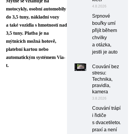
Mýtné se vztahuje na
4.8.2026
motocykly, osobní automobily
Srpnové
do 3,5 tuny, nákladní vozy
bouřky umí
a také vozidla s hmotností nad
přijít během
3,5 tuny. Platba je na
chvilky
mýtnicích možná hotově,
a otázka,
platební kartou nebo
jestli je auto
automatickým systémem Via-
t.
Couvání bez
stresu:
Technika,
pravidla,
kamera
3.8.2026
Couvání trápí
i řidiče
s dvacetiletou
praxí a není