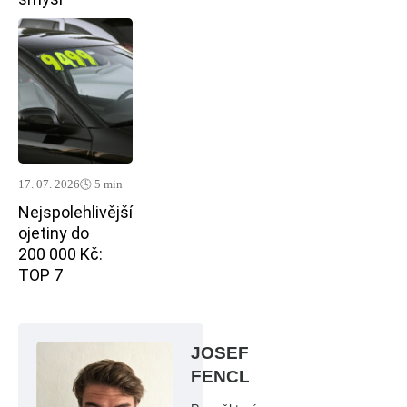
17. 07. 2026
🕓 5 min
Nejspolehlivější
ojetiny do
200 000 Kč:
TOP 7
JOSEF
FENCL