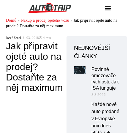
Domů
»
Nákup a prodej ojetého vozu
»
Jak připravit ojeté auto na
prodej? Dostaňte za něj maximum
Josef Fencl
16. 03. 2018
🕓 4 min
Jak připravit
NEJNOVĚJŠÍ
ojeté auto na
ČLÁNKY
prodej?
Povinné
Dostaňte za
omezovače
rychlosti: Jak
něj maximum
ISA funguje
8.8.2026
Každé nové
auto prodané
v Evropské
unii dnes
hlídá, jak