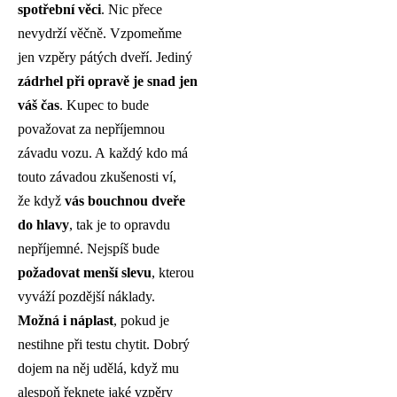
spotřební věci
. Nic přece
nevydrží věčně. Vzpomeňme
jen vzpěry pátých dveří. Jediný
zádrhel při opravě je snad jen
váš čas
. Kupec to bude
považovat za nepříjemnou
závadu vozu. A každý kdo má
touto závadou zkušenosti ví,
že když
vás bouchnou dveře
do hlavy
, tak je to opravdu
nepříjemné. Nejspíš bude
požadovat menší slevu
, kterou
vyváží pozdější náklady.
Možná i náplast
, pokud je
nestihne při testu chytit. Dobrý
dojem na něj udělá, když mu
alespoň řeknete jaké vzpěry