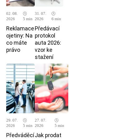
02. 08.
🕓
31. 07.
🕓
2026
5 min
2026
6 min
Reklamace
Předávací
ojetiny: Na
protokol
co máte
auta 2026:
právo
vzor ke
stažení
29. 07.
🕓
27. 07.
🕓
2026
5 min
2026
5 min
Předváděcí
Jak prodat