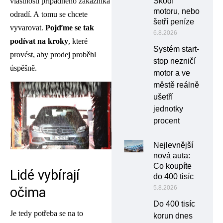
vlastnosti případného zákazníka
Škodí
motoru, nebo
odradí. A tomu se chcete
šetří peníze
vyvarovat.
Pojďme se tak
6.8.2026
podívat na kroky
, které
Systém start-
provést, aby prodej proběhl
stop nezničí
úspěšně.
motor a ve
městě reálně
ušetří
jednotky
procent
Nejlevnější
nová auta:
Co koupíte
Lidé vybírají
do 400 tisíc
5.8.2026
očima
Do 400 tisíc
Je tedy potřeba se na to
korun dnes