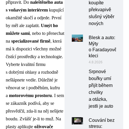
připravit. Do
naleštěného auta
koupíte
překvapivě
s voňavým interiérem
kupující
slušný výběr
okamžitě skočí a odjede. První
nových
by měl ale zaplatit.
Umýt ho
můžete sami
, nebo to přenechat
Blesk a auto:
na
specializované firmě
, která
Mýty
má k dispozici všechny možné
o Faradayově
kleci
čistící prostředky a technologie.
4.8.2026
Vyberte kvalitní firmu
Srpnové
s dobrými ohlasy a rozhodně
bouřky umí
nešlápnete vedle. Důležité je
přijít během
věnovat se i podběhům, kufru
chvilky
a
motorovému prostoru
. I sem
a otázka,
se zákazník podívá, aby se
jestli je auto
přesvědčil, zda-li na něj nešijete
boudu. Zvlášť je-li to muž. Na
Couvání bez
stresu:
plasty aplikujte
oživovače