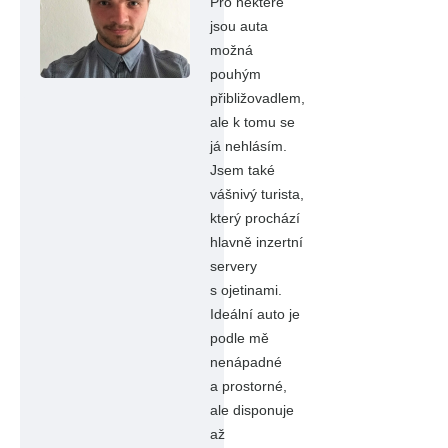
Pro některé
jsou auta
možná
pouhým
přibližovadlem,
ale k tomu se
já nehlásím.
Jsem také
vášnivý turista,
který prochází
hlavně inzertní
servery
s ojetinami.
Ideální auto je
podle mě
nenápadné
a prostorné,
ale disponuje
až