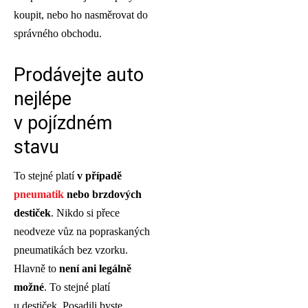
koupit, nebo ho nasměrovat do
správného obchodu.
Prodávejte auto
nejlépe
v pojízdném
stavu
To stejné platí
v
případě
pneumatik
nebo brzdových
destiček
. Nikdo si přece
neodveze vůz na popraskaných
pneumatikách bez vzorku.
Hlavně to
není ani legálně
možné
. To stejné platí
u destiček. Posadili byste