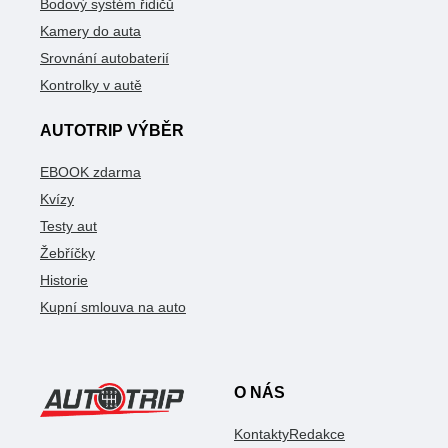
Bodový systém řidičů
Kamery do auta
Srovnání autobaterií
Kontrolky v autě
AUTOTRIP VÝBĚR
EBOOK zdarma
Kvízy
Testy aut
Žebříčky
Historie
Kupní smlouva na auto
O NÁS
Kontakty
Redakce