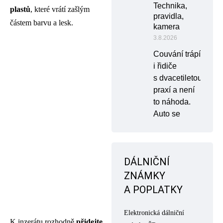
Technika,
plastů
, které vrátí zašlým
pravidla,
částem barvu a lesk.
kamera
3.8.2026
Couvání trápí
i řidiče
s dvacetiletou
praxí a není
to náhoda.
Auto se
DÁLNIČNÍ
ZNÁMKY
A POPLATKY
Elektronická dálniční
K inzerátu rozhodně
přidejte