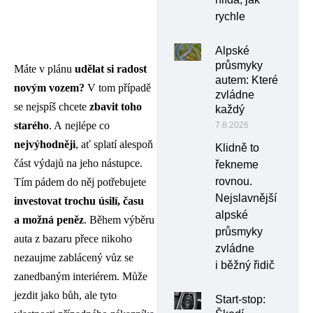
rychle
Alpské
průsmyky
Máte v plánu
udělat si radost
autem: Které
novým vozem?
V tom případě
zvládne
se nejspíš chcete
zbavit toho
každý
starého
. A nejlépe co
7.8.2026
nejvýhodněji
, ať splatí alespoň
Klidně to
část výdajů na jeho nástupce.
řekneme
rovnou.
Tím pádem do něj potřebujete
Nejslavnější
investovat trochu úsilí, času
alpské
a možná peněz
. Během výběru
průsmyky
auta z bazaru přece nikoho
zvládne
nezaujme zablácený vůz se
i běžný řidič
zanedbaným interiérem. Může
jezdit jako bůh, ale tyto
Start-stop: