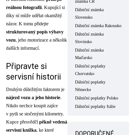
známka ČR
reálnou fotografii
. Kupující si
Dálniční známka
díky ní může udělat okamžitý
Slovensko
názor. K tomu přidejte
Dálniční známka Rakousko
strukturovaný popis výbavy
Dálniční známka
vozu
, jeho motorizace a několik
Slovinsko
dalších informací.
Dálniční známka
Maďarsko
Připravte si
Dálniční poplatky
Chorvatsko
servisní historii
Dálniční poplatky
Druhým důležitým faktorem je
Německo
nájezd vozu a jeho historie
.
Dálniční poplatky Polsko
Nikdo nechce koupit zajíce
Dálniční poplatky Itálie
v pytli se stočenými kilometry.
Kupce přesvědčí
pěkně vedená
servisní knížka
, ke které
DOPORUČENÉ