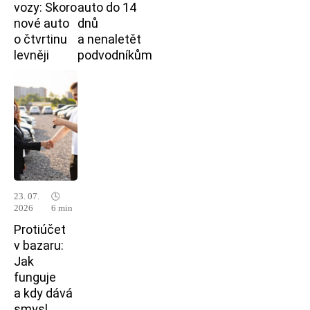
vozy: Skoro
auto do 14
nové auto
dnů
o čtvrtinu
a nenaletět
levněji
podvodníkům
23. 07.
🕓
2026
6 min
Protiúčet
v bazaru:
Jak
funguje
a kdy dává
smysl