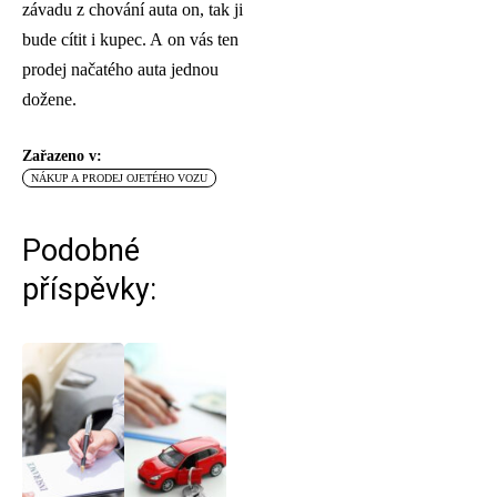
závadu z chování auta on, tak ji
bude cítit i kupec. A on vás ten
prodej načatého auta jednou
dožene.
Zařazeno v:
NÁKUP A PRODEJ OJETÉHO VOZU
Podobné
příspěvky: