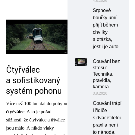
4.8.2026
Srpnové
bouřky umí
přijít během
chvilky
a otázka,
jestli je auto
Couvání bez
Čtyřválec
stresu:
Technika,
a sofistikovaný
pravidla,
kamera
systém pohonu
3.8.2026
Couvání trápí
Více než 100 tun dal do pohybu
i řidiče
čtyřválec
. A to je pořád
s dvacetiletou
stížností, že čtyřválce a tříválce
praxí a není
jsou málo. A nikdo vlaky
to náhoda.