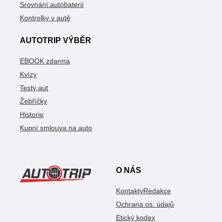
Srovnání autobaterií
Kontrolky v autě
AUTOTRIP VÝBĚR
EBOOK zdarma
Kvízy
Testy aut
Žebříčky
Historie
Kupní smlouva na auto
O NÁS
Kontakty
Redakce
Ochrana os. údajů
Etický kodex