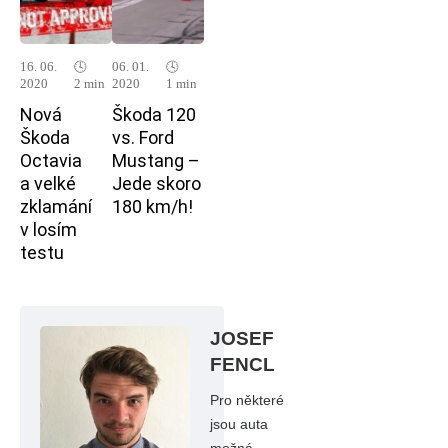
16. 06.
🕓
06. 01.
🕓
2020
2 min
2020
1 min
Nová
Škoda 120
Škoda
vs. Ford
Octavia
Mustang –
a velké
Jede skoro
zklamání
180 km/h!
v losím
testu
JOSEF
FENCL
Pro některé
jsou auta