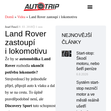
Domů
»
Videa
»
Land Rover zastoupí i lokomotivu
Josef Fencl
28. 03. 2018
🕓 1 min
Land Rover
NEJNOVĚJŠÍ
zastoupí
ČLÁNKY
i lokomotivu
Start-stop:
Škodí
Že by se
automobilka Land
motoru, nebo
Rover
rozhodla
ukončit
šetří peníze
potřebu lokomotiv?
6.8.2026
Strojvedoucí by jednoduše
Systém start-
přijel, připojil auto k vlaku a dal
stop nezničí
by se na cestu. To úplně
motor a ve
pravděpodobné není, ale
městě reálně
Discovery Sport
tuto schopnost
ušetří