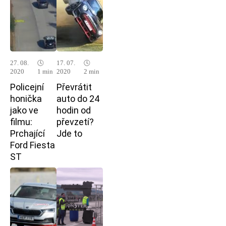
27. 08.
🕓
17. 07.
🕓
2020
1 min
2020
2 min
Policejní
Převrátit
honička
auto do 24
jako ve
hodin od
filmu:
převzetí?
Prchající
Jde to
Ford Fiesta
ST