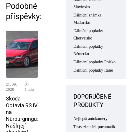
Podobné
Slovinsko
příspěvky:
Dálniční známka
Maďarsko
Dálniční poplatky
Chorvatsko
Dálniční poplatky
Německo
Dálniční poplatky Polsko
Dálniční poplatky Itálie
21. 09.
🕓
2020
1 min
DOPORUČENÉ
Škoda
PRODUKTY
Octavia RS iV
na
Nürburgringu:
Nejlepší autokamery
Našli její
Testy zimních pneumatik