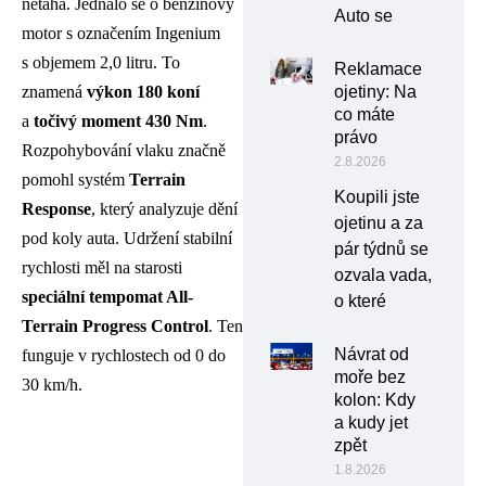
netahá. Jednalo se o benzínový
Auto se
motor s označením Ingenium
s objemem 2,0 litru. To
Reklamace
znamená
výkon 180 koní
ojetiny: Na
co máte
a
točivý moment 430 Nm
.
právo
Rozpohybování vlaku značně
2.8.2026
pomohl systém
Terrain
Koupili jste
Response
, který analyzuje dění
ojetinu a za
pod koly auta. Udržení stabilní
pár týdnů se
rychlosti měl na starosti
ozvala vada,
speciální tempomat All-
o které
Terrain Progress Control
. Ten
Návrat od
funguje v rychlostech od 0 do
moře bez
30 km/h.
kolon: Kdy
a kudy jet
zpět
1.8.2026