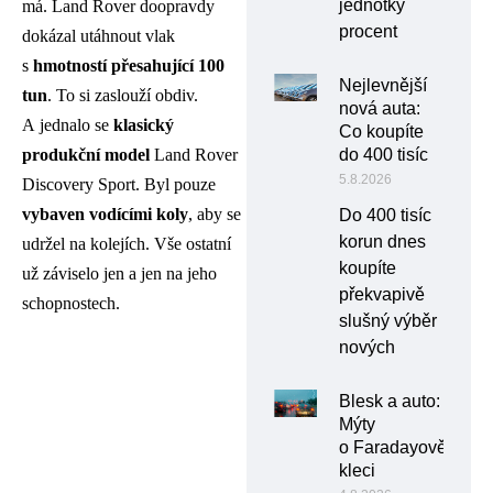
jednotky
má. Land Rover doopravdy
procent
dokázal utáhnout vlak
s
hmotností přesahující 100
Nejlevnější
tun
. To si zaslouží obdiv.
nová auta:
A jednalo se
klasický
Co koupíte
produkční model
Land Rover
do 400 tisíc
5.8.2026
Discovery Sport. Byl pouze
vybaven vodícími koly
, aby se
Do 400 tisíc
korun dnes
udržel na kolejích. Vše ostatní
koupíte
už záviselo jen a jen na jeho
překvapivě
schopnostech.
slušný výběr
nových
Blesk a auto:
Mýty
o Faradayově
kleci