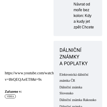
Návrat od
moře bez
kolon: Kdy
a kudy jet
zpět Chcete
DÁLNIČNÍ
ZNÁMKY
A POPLATKY
https://www.youtube.com/watch?
Elektronická dálniční
v=l8rQEQAeET8&t=9s
známka ČR
Dálniční známka
Zařazeno v:
Slovensko
VIDEA
Dálniční známka Rakousko
Dálniční známka