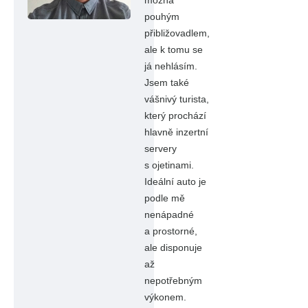
možná
pouhým
přibližovadlem,
ale k tomu se
já nehlásím.
Jsem také
vášnivý turista,
který prochází
hlavně inzertní
servery
s ojetinami.
Ideální auto je
podle mě
nenápadné
a prostorné,
ale disponuje
až
nepotřebným
výkonem.