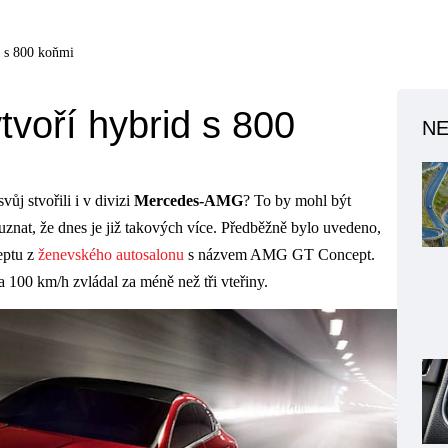
 s 800 koňmi
oří hybrid s 800
NE
vůj stvořili i v divizi
Mercedes-AMG
? To by mohl být
znat, že dnes je již takových více. Předběžně bylo uvedeno,
eptu z
ženevského autosalonu
s názvem AMG GT Concept.
a 100 km/h zvládal za méně než tři vteřiny.