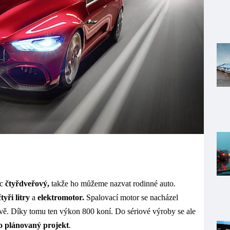
íc
čtyřdveřový,
takže ho můžeme nazvat rodinné auto.
yři litry
a
elektromotor.
Spalovací motor se nacházel
avě. Díky tomu ten výkon 800 koní. Do sériové výroby se ale
o plánovaný projekt
.