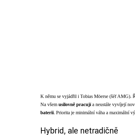
K němu se vyjádřil i Tobias Möerse (šéf AMG). Ř
Na všem
usilovně pracují
a neustále vyvíjejí n
baterii
. Priorita je minimální váha a maximální v
Hybrid, ale netradičně