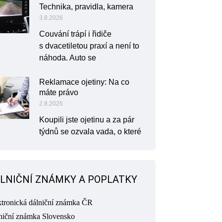
Technika, pravidla, kamera
3.8.2026
Couvání trápí i řidiče
s dvacetiletou praxí a není to
náhoda. Auto se
Reklamace ojetiny: Na co
máte právo
2.8.2026
Koupili jste ojetinu a za pár
týdnů se ozvala vada, o které
LNIČNÍ ZNÁMKY A POPLATKY
ktronická dálniční známka ČR
niční známka Slovensko