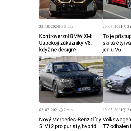
23. 10. 2024
🕓 6 min
20. 07. 2021
🕓 2
Kontroverzní BMW XM:
To je přístu
Uspokojí zákazníky V8,
škrtá čtyřv
když ne design?
jen u V6
02. 07. 2021
🕓 2 min
20. 05. 2021
🕓 2
Nový Mercedes-Benz třídy
Volkswagen
S: V12 pro puristy, hybrid
T7 odhalen 