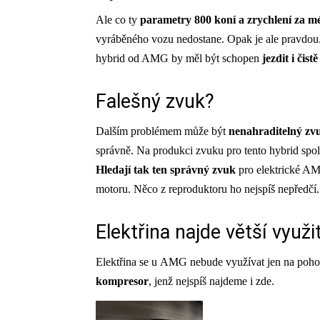
Ale co ty
parametry 800 koní a zrychlení za mé
vyráběného vozu nedostane. Opak je ale pravdou
hybrid od AMG by měl být schopen
jezdit i čist
Falešný zvuk?
Dalším problémem může být
nenahraditelný z
správně. Na produkci zvuku pro tento hybrid spol
Hledají tak ten správný zvuk
pro elektrické A
motoru. Něco z reproduktoru ho nejspíš nepředčí.
Elektřina najde větší využit
Elektřina se u AMG nebude využívat jen na po
kompresor
, jenž nejspíš najdeme i zde.