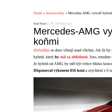
Domů
»
Autonovinky
»
Mercedes-AMG vytvoří hybrid
Josef Fencl
12. 06. 2018
🕓 2 min
Mercedes-AMG vytv
koňmi
Hybridům
se dnes věnují snad všichni. Ale že by s
hybrid, který
by
stál za ohlédnutí
. Ano, musíme u
že hybrid od AMG by měl být velice blízko konc
Disponoval výkonem 816 koní
a zrychlení z 0 n