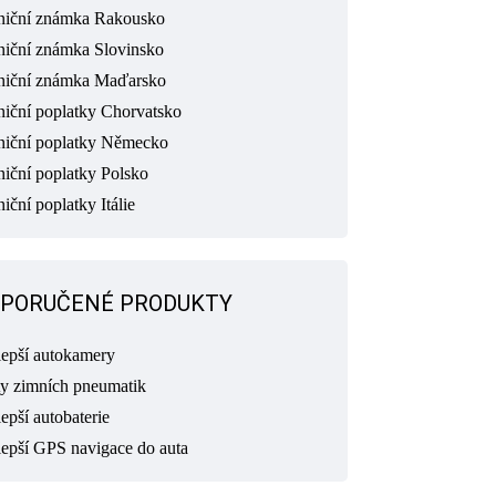
niční známka Rakousko
niční známka Slovinsko
niční známka Maďarsko
niční poplatky Chorvatsko
niční poplatky Německo
niční poplatky Polsko
iční poplatky Itálie
PORUČENÉ PRODUKTY
lepší autokamery
ty zimních pneumatik
epší autobaterie
lepší GPS navigace do auta