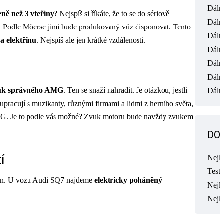
Dál
ně než 3 vteřiny
? Nejspíš si říkáte, že to se do sériově
Dál
. Podle Möerse jimi bude produkovaný vůz disponovat. Tento
Dál
ě a elektřinu
. Nejspíš ale jen krátké vzdálenosti.
Dál
Dál
Dál
vuk správného AMG
. Ten se snaží nahradit. Je otázkou, jestli
Dáln
upracují s muzikanty, různými firmami a lidmi z herního světa,
MG. Je to podle vás možné? Zvuk motoru bude navždy zvukem
DO
í
Nej
Tes
hon. U vozu Audi SQ7 najdeme
elektricky poháněný
Nejl
Nej