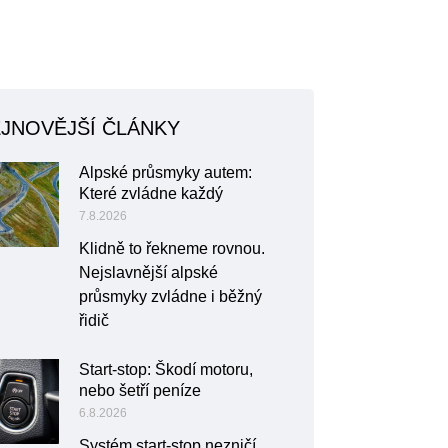
JNOVĚJŠÍ ČLÁNKY
Alpské průsmyky autem:
Které zvládne každý
7.8.2026
Klidně to řekneme rovnou.
Nejslavnější alpské
průsmyky zvládne i běžný
řidič
Start-stop: Škodí motoru,
nebo šetří peníze
6.8.2026
Systém start-stop nezničí