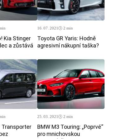
 min
16. 07. 2021
🕓 2 min
p! Kia Stinger
Toyota GR Yaris: Hodně
álec a zůstává
agresivní nákupní taška?
 min
25. 03. 2021
🕓 2 min
 Transporter
BMW M3 Touring: „Poprvé“
bez
pro mnichovskou