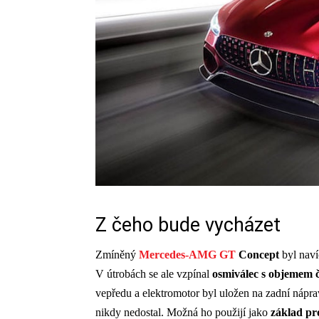
Z čeho bude vycházet
Zmíněný
Mercedes-AMG GT
Concept
byl nav
V útrobách se ale vzpínal
osmiválec s objemem čt
vepředu a elektromotor byl uložen na zadní nápr
nikdy nedostal. Možná ho použijí jako
základ pr