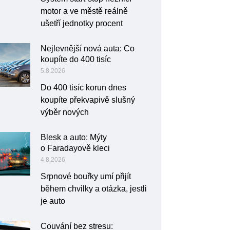
motor a ve městě reálně
ušetří jednotky procent
Nejlevnější nová auta: Co
koupíte do 400 tisíc
5.8.2026
Do 400 tisíc korun dnes
koupíte překvapivě slušný
výběr nových
Blesk a auto: Mýty
o Faradayově kleci
4.8.2026
Srpnové bouřky umí přijít
během chvilky a otázka, jestli
je auto
Couvání bez stresu: