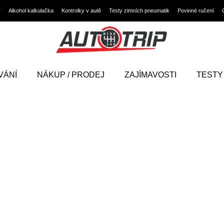
y
Alkohol kalkulačka
Kontrolky v autě
Testy zimních pneumatik
Povinné ručení
VÁNÍ
NÁKUP / PRODEJ
ZAJÍMAVOSTI
TESTY