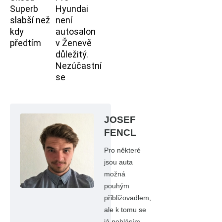
Superb
Hyundai
slabší než
není
kdy
autosalon
předtím
v Ženevě
důležitý.
Nezúčastní
se
JOSEF
FENCL
Pro některé
jsou auta
možná
pouhým
přibližovadlem,
ale k tomu se
já nehlásím.