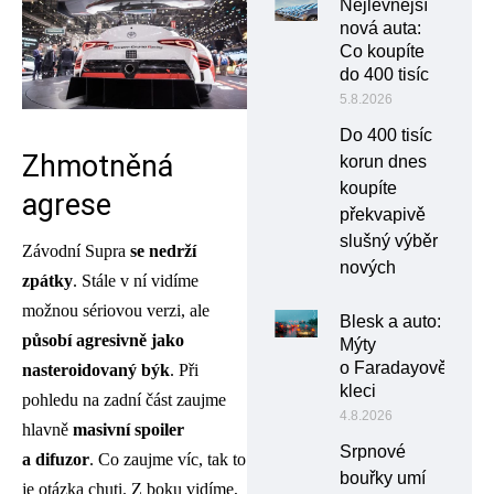
Nejlevnější
nová auta:
Co koupíte
do 400 tisíc
5.8.2026
Do 400 tisíc
Zhmotněná
korun dnes
koupíte
agrese
překvapivě
slušný výběr
Závodní Supra
se nedrží
nových
zpátky
. Stále v ní vidíme
možnou sériovou verzi, ale
Blesk a auto:
působí agresivně jako
Mýty
o Faradayově
nasteroidovaný býk
. Při
kleci
pohledu na zadní část zaujme
4.8.2026
hlavně
masivní spoiler
Srpnové
a difuzor
. Co zaujme víc, tak to
bouřky umí
je otázka chuti. Z boku vidíme,