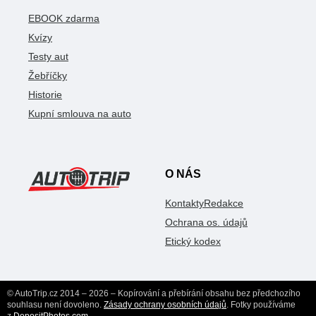
EBOOK zdarma
Kvízy
Testy aut
Žebříčky
Historie
Kupní smlouva na auto
O NÁS
Kontakty
Redakce
Ochrana os. údajů
Etický kodex
© AutoTrip.cz 2014 – 2026 – Kopírování a přebírání obsahu bez předchozího
souhlasu není dovoleno.
Zásady ochrany osobních údajů
. Fotky používáme
z
DepositPhotos.com