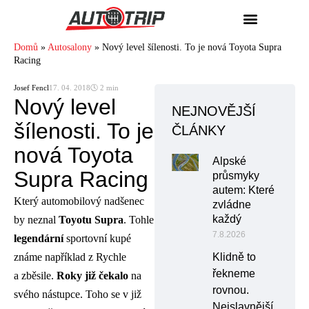
Domů
»
Autosalony
»
Nový level šílenosti. To je nová Toyota Supra
Racing
Josef Fencl
17. 04. 2018
🕓 2 min
Nový level
NEJNOVĚJŠÍ
šílenosti. To je
ČLÁNKY
nová Toyota
Alpské
Supra Racing
průsmyky
autem: Které
Který automobilový nadšenec
zvládne
každý
by neznal
Toyotu Supra
. Tohle
7.8.2026
legendární
sportovní kupé
známe například z Rychle
Klidně to
řekneme
a zběsile.
Roky již čekalo
na
rovnou.
svého nástupce. Toho se v již
Nejslavnější