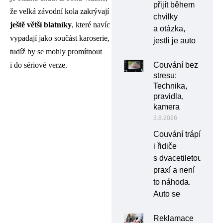
přijít během
že velká závodní kola zakrývají
chvilky
ještě větší blatníky
, které navíc
a otázka,
vypadají jako součást karoserie,
jestli je auto
tudíž by se mohly promítnout
Couvání bez
i do sériové verze.
stresu:
Technika,
pravidla,
kamera
3.8.2026
Couvání trápí
i řidiče
s dvacetiletou
praxí a není
to náhoda.
Auto se
Reklamace