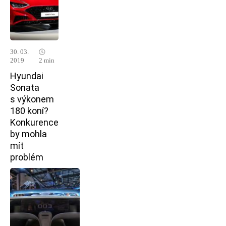
30. 03.
🕓
2019
2 min
Hyundai
Sonata
s výkonem
180 koní?
Konkurence
by mohla
mít
problém