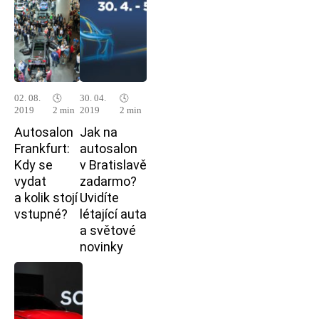
02. 08.
🕓
30. 04.
🕓
2019
2 min
2019
2 min
Autosalon
Jak na
Frankfurt:
autosalon
Kdy se
v Bratislavě
vydat
zadarmo?
a kolik stojí
Uvidíte
vstupné?
létající auta
a světové
novinky