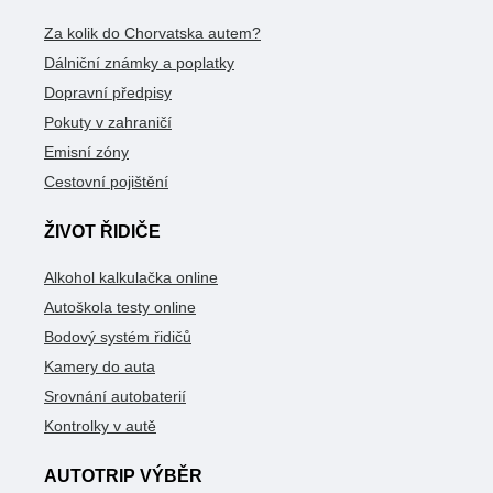
Za kolik do Chorvatska autem?
Dálniční známky a poplatky
Dopravní předpisy
Pokuty v zahraničí
Emisní zóny
Cestovní pojištění
ŽIVOT ŘIDIČE
Alkohol kalkulačka online
Autoškola testy online
Bodový systém řidičů
Kamery do auta
Srovnání autobaterií
Kontrolky v autě
AUTOTRIP VÝBĚR