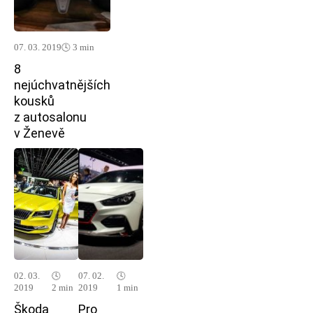
07. 03. 2019
🕓 3 min
8
nejúchvatnějších
kousků
z autosalonu
v Ženevě
02. 03.
🕓
07. 02.
🕓
2019
2 min
2019
1 min
Škoda
Pro