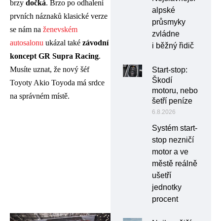
brzy
dočká
. Brzo po odhalení
alpské
prvních náznaků klasické verze
průsmyky
se nám na
ženevském
zvládne
autosalonu
ukázal také
závodní
i běžný řidič
koncept GR Supra Racing
.
Musíte uznat, že nový šéf
Start-stop:
Škodí
Toyoty Akio Toyoda má srdce
motoru, nebo
na správném místě.
šetří peníze
6.8.2026
Systém start-
stop nezničí
motor a ve
městě reálně
ušetří
jednotky
procent