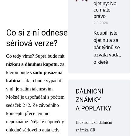
ojetiny: Na
co máte
právo
2.8.2026
Co si z ní odnese
Koupili jste
ojetinu a za
sériová verze?
pár týdnů se
ozvala vada,
Co tedy víme? Supra bude mít
o které
nízkou a dlouhou kapotu
, za
kterou bude
vzadu posazená
kabina
. Jak to bude vypadat
v ní, je zatím tajemstvím.
DÁLNIČNÍ
Možné je uspořádání s počtem
ZNÁMKY
sedaček 2+2. Ze závodního
A POPLATKY
konceptu přece jen nic
nepoznáme. Nějaké nápovědy
Elektronická dálniční
ohledně sériového auta tedy
známka ČR