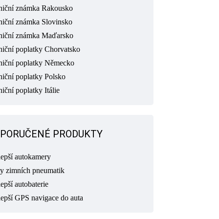
niční známka Rakousko
niční známka Slovinsko
niční známka Maďarsko
niční poplatky Chorvatsko
niční poplatky Německo
niční poplatky Polsko
iční poplatky Itálie
PORUČENÉ PRODUKTY
lepší autokamery
ty zimních pneumatik
epší autobaterie
lepší GPS navigace do auta