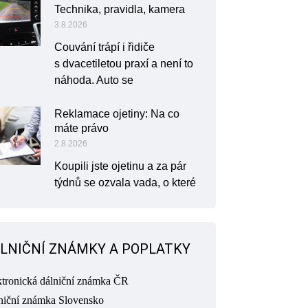
Technika, pravidla, kamera
3.8.2026
Couvání trápí i řidiče
s dvacetiletou praxí a není to
náhoda. Auto se
Reklamace ojetiny: Na co
máte právo
2.8.2026
Koupili jste ojetinu a za pár
týdnů se ozvala vada, o které
LNIČNÍ ZNÁMKY A POPLATKY
ktronická dálniční známka ČR
niční známka Slovensko