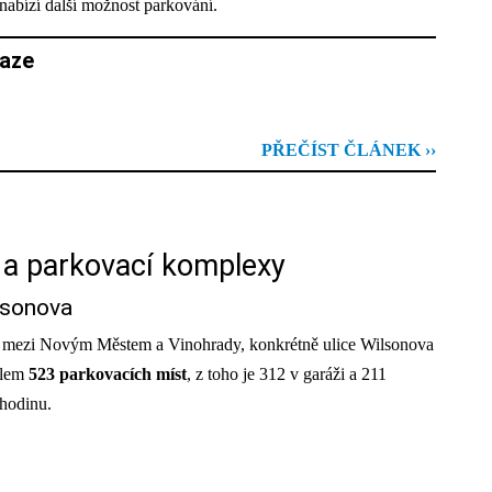
 nabízí další možnost parkování.
raze
PŘEČÍST ČLÁNEK ››
 a parkovací komplexy
lsonova
ází mezi Novým Městem a Vinohrady, konkrétně ulice Wilsonova
olem
523 parkovacích míst
, z toho je 312 v garáži a 211
 hodinu.