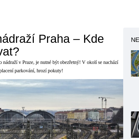
nádraží Praha – Kde
NE
vat?
 nádraží v Praze, je nutné být obezřetný! V okolí se nachází
lacení parkování, hrozí pokuty!