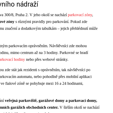
vního nádraží
va 300/8, Praha 2. V jeho okolí se nachází
parkovací zóny
,
lové zóny
s různými pravidly pro parkování. Pokud zde
ímu značení a dodatkovým tabulkám – jejich přehlédnutí může
platným parkovacím oprávněním. Návštěvníci zde mohou
hodinu, mimo centrum až na 3 hodiny. Parkovné se hradí
parkovací hodiny
nebo přes webové stránky.
zde stát jak rezidenti s oprávněním, tak návštěvníci po
parkovacím automatu, nebo pohodlně přes mobilní aplikaci
 ve fialové zóně se pohybuje mezi 16 a 24 hodinami,
ání
veřejná parkoviště, garážové domy a parkovací domy,
ních garážích obchodních center.
V širším okolí se nachází