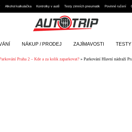
y
Alkohol kalkulačka
Kontrolky v autě
Testy zimních pneumatik
Povinné ručení
VÁNÍ
NÁKUP / PRODEJ
ZAJÍMAVOSTI
TESTY
Parkování Praha 2 – Kde a za kolik zaparkovat?
»
Parkování Hlavní nádraží Pr