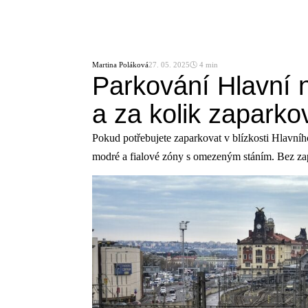
Martina Poláková
27. 05. 2025
🕓 4 min
Parkování Hlavní 
a za kolik zaparko
Pokud potřebujete zaparkovat v blízkosti Hlavního
modré a fialové zóny s omezeným stáním. Bez zap