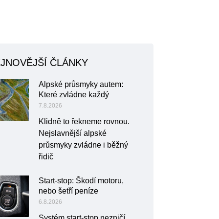
JNOVĚJŠÍ ČLÁNKY
Alpské průsmyky autem:
Které zvládne každý
7.8.2026
Klidně to řekneme rovnou.
Nejslavnější alpské
průsmyky zvládne i běžný
řidič
Start-stop: Škodí motoru,
nebo šetří peníze
6.8.2026
Systém start-stop nezničí