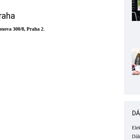
raha
onova 300/8, Praha 2
.
DÁ
Ele
Dál