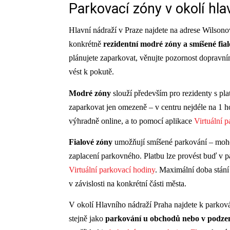
Parkovací zóny v okolí hla
Hlavní nádraží v Praze najdete na adrese Wilsono
konkrétně
rezidentní modré zóny a smíšené fia
plánujete zaparkovat, věnujte pozornost dopravn
vést k pokutě.
Modré zóny
slouží především pro rezidenty s 
zaparkovat jen omezeně – v centru nejdéle na 1 
výhradně online, a to pomocí aplikace
Virtuální 
Fialové zóny
umožňují smíšené parkování – mohou 
zaplacení parkovného. Platbu lze provést buď v 
Virtuální parkovací hodiny
. Maximální doba stání
v závislosti na konkrétní části města.
V okolí Hlavního nádraží Praha najdete k parkov
stejně jako
parkování u obchodů nebo v podzem