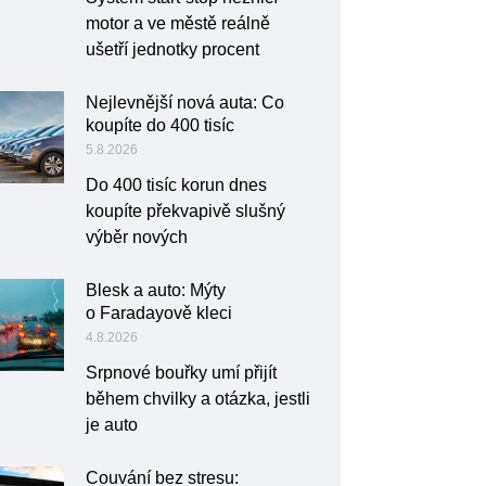
motor a ve městě reálně
ušetří jednotky procent
Nejlevnější nová auta: Co
koupíte do 400 tisíc
5.8.2026
Do 400 tisíc korun dnes
koupíte překvapivě slušný
výběr nových
Blesk a auto: Mýty
o Faradayově kleci
4.8.2026
Srpnové bouřky umí přijít
během chvilky a otázka, jestli
je auto
Couvání bez stresu: