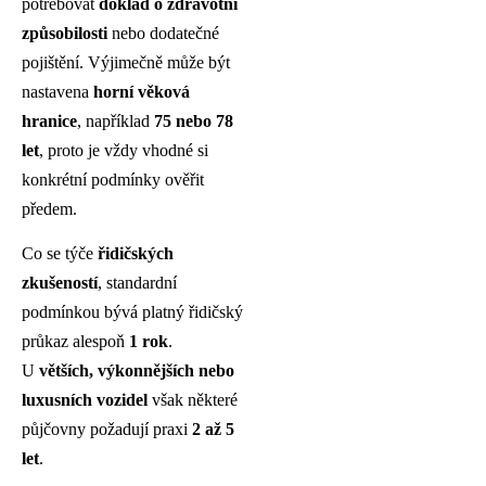
potřebovat
doklad o zdravotní
způsobilosti
nebo dodatečné
pojištění. Výjimečně může být
nastavena
horní věková
hranice
, například
75 nebo 78
let
, proto je vždy vhodné si
konkrétní podmínky ověřit
předem.
Co se týče
řidičských
zkušeností
, standardní
podmínkou bývá platný řidičský
průkaz alespoň
1 rok
.
U
větších, výkonnějších nebo
luxusních vozidel
však některé
půjčovny požadují praxi
2 až 5
let
.