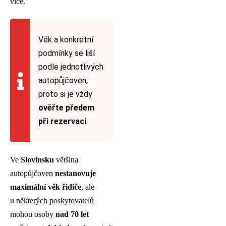
více.
Věk a konkrétní
podmínky se liší
podle jednotlivých
autopůjčoven,
proto si je vždy
ověřte předem
při rezervaci
.
Ve
Slovinsku
většina
autopůjčoven
nestanovuje
maximální věk řidiče
, ale
u některých poskytovatelů
mohou osoby
nad 70 let