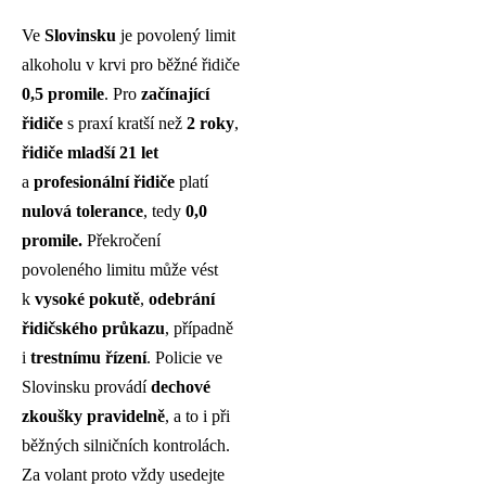
Ve
Slovinsku
je povolený limit
alkoholu v krvi pro běžné řidiče
0,5 promile
. Pro
začínající
řidiče
s praxí kratší než
2 roky
,
řidiče mladší 21 let
a
profesionální řidiče
platí
nulová tolerance
, tedy
0,0
promile.
Překročení
povoleného limitu může vést
k
vysoké pokutě
,
odebrání
řidičského průkazu
, případně
i
trestnímu řízení
. Policie ve
Slovinsku provádí
dechové
zkoušky pravidelně
, a to i při
běžných silničních kontrolách.
Za volant proto vždy usedejte