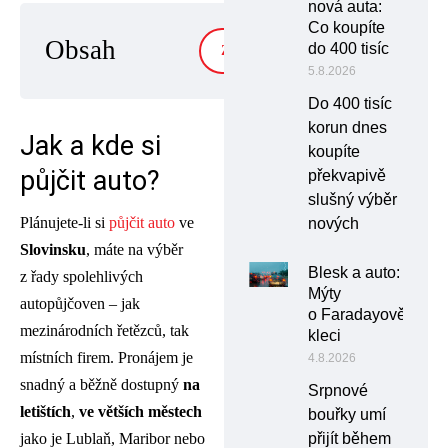
nová auta:
Co koupíte
Obsah
do 400 tisíc
ZOBRAZIT
5.8.2026
Do 400 tisíc
korun dnes
Jak a kde si
koupíte
půjčit auto?
překvapivě
slušný výběr
Plánujete-li si
půjčit auto
ve
nových
Slovinsku
, máte na výběr
Blesk a auto:
z řady spolehlivých
Mýty
autopůjčoven – jak
o Faradayově
mezinárodních řetězců, tak
kleci
místních firem. Pronájem je
4.8.2026
snadný a běžně dostupný
na
Srpnové
letištích
,
ve větších městech
bouřky umí
jako je Lublaň, Maribor nebo
přijít během