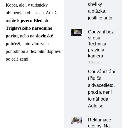
chvilky
Koper, ale i v turisticky
a otázka,
oblíbených oblastech. Ať už
jestli je auto
míříte k
jezeru Bled
, do
Triglavského národního
Couvání bez
parku
, nebo na
slovinské
stresu:
pobřeží
, auto vám zajistí
Technika,
pravidla,
pohodlnou a flexibilní dopravu
kamera
po celé zemi.
3.8.2026
Couvání trápí
i řidiče
s dvacetiletou
praxí a není
to náhoda.
Auto se
Reklamace
ojetiny: Na