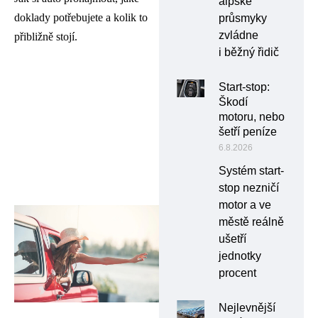
alpské
doklady potřebujete a kolik to
průsmyky
zvládne
přibližně stojí.
i běžný řidič
Start-stop:
Škodí
motoru, nebo
šetří peníze
6.8.2026
Systém start-
stop nezničí
motor a ve
městě reálně
ušetří
jednotky
procent
Nejlevnější