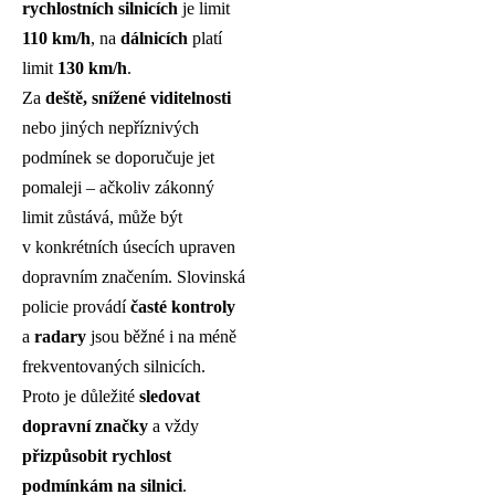
rychlostních silnicích
je limit
110 km/h
, na
dálnicích
platí
limit
130 km/h
.
Za
deště, snížené viditelnosti
nebo jiných nepříznivých
podmínek se doporučuje jet
pomaleji – ačkoliv zákonný
limit zůstává, může být
v konkrétních úsecích upraven
dopravním značením. Slovinská
policie provádí
časté kontroly
a
radary
jsou běžné i na méně
frekventovaných silnicích.
Proto je důležité
sledovat
dopravní značky
a vždy
přizpůsobit rychlost
podmínkám na silnici
.