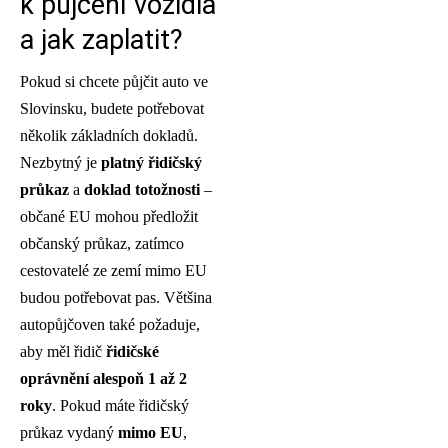
k půjčení vozidla
a jak zaplatit?
Pokud si chcete půjčit auto ve
Slovinsku, budete potřebovat
několik základních dokladů.
Nezbytný je
platný řidičský
průkaz
a
doklad totožnosti
–
občané EU mohou předložit
občanský průkaz, zatímco
cestovatelé ze zemí mimo EU
budou potřebovat pas. Většina
autopůjčoven také požaduje,
aby měl řidič
řidičské
oprávnění alespoň 1 až 2
roky
. Pokud máte řidičský
průkaz vydaný
mimo EU
,