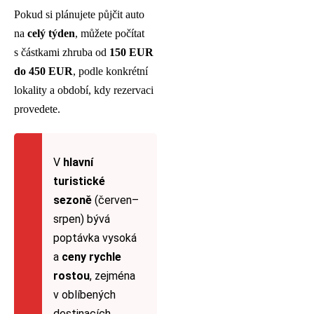
Pokud si plánujete půjčit auto
na
celý týden
, můžete počítat
s částkami zhruba od
150 EUR
do 450 EUR
, podle konkrétní
lokality a období, kdy rezervaci
provedete.
V
hlavní
turistické
sezoně
(červen–
srpen) bývá
poptávka vysoká
a
ceny rychle
rostou
, zejména
v oblíbených
destinacích.