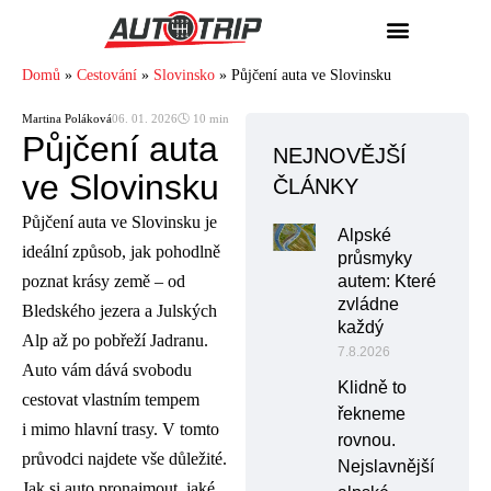
Domů
»
Cestování
»
Slovinsko
»
Půjčení auta ve Slovinsku
Martina Poláková
06. 01. 2026
🕓 10 min
Půjčení auta
NEJNOVĚJŠÍ
ve Slovinsku
ČLÁNKY
Půjčení auta ve Slovinsku je
Alpské
ideální způsob, jak pohodlně
průsmyky
poznat krásy země – od
autem: Které
zvládne
Bledského jezera a Julských
každý
Alp až po pobřeží Jadranu.
7.8.2026
Auto vám dává svobodu
Klidně to
cestovat vlastním tempem
řekneme
i mimo hlavní trasy. V tomto
rovnou.
průvodci najdete vše důležité.
Nejslavnější
Jak si auto pronajmout, jaké