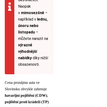
Naopak
v
mimosezóně
–
například v
lednu,
únoru nebo
listopadu
–
můžete narazit na
výrazně
výhodnější
nabídky
díky nižší
obsazenosti.
Cena pronájmu auta ve
Slovinsku obvykle zahrnuje
havarijní pojištění (CDW)
,
pojištění proti krádeži (TP)