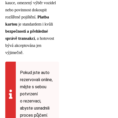
kauce, omezený výběr vozidel
nebo povinnost dokoupit
rozšířené pojištění.
Platba
kartou
je standardem i kvůli
bezpečnosti a přehledné
správě transakcí
, a hotovost
bývá akceptována jen
výjimečně.
Pokud jste auto
rezervovali online,
mějte s sebou
potvrzení
o rezervaci,
abyste usnadnili
proces půjčení.