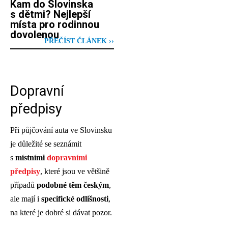
Kam do Slovinska
s dětmi? Nejlepší
místa pro rodinnou
dovolenou
PŘEČÍST ČLÁNEK ››
Dopravní
předpisy
Při půjčování auta ve Slovinsku
je důležité se seznámit
s
místními
dopravními
předpisy
, které jsou ve většině
případů
podobné těm českým
,
ale mají i
specifické odlišnosti
,
na které je dobré si dávat pozor.