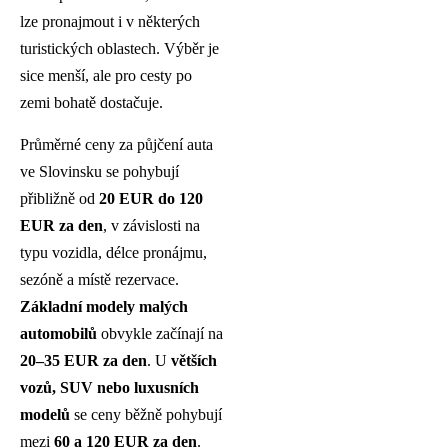
lze pronajmout i v některých
turistických oblastech. Výběr je
sice menší, ale pro cesty po
zemi bohatě dostačuje.
Průměrné ceny za půjčení auta
ve Slovinsku se pohybují
přibližně od
20 EUR do 120
EUR za den
, v závislosti na
typu vozidla, délce pronájmu,
sezóně a místě rezervace.
Základní modely malých
automobilů
obvykle začínají na
20–35 EUR za den
. U
větších
vozů, SUV nebo luxusních
modelů
se ceny běžně pohybují
mezi
60 a 120 EUR za den
.