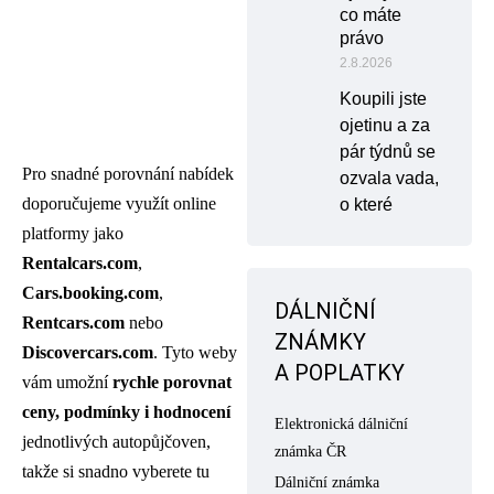
co máte
právo
2.8.2026
Koupili jste
ojetinu a za
pár týdnů se
Pro snadné porovnání nabídek
ozvala vada,
doporučujeme využít online
o které
platformy jako
Rentalcars.com
,
Cars.booking.com
,
DÁLNIČNÍ
Rentcars.com
nebo
ZNÁMKY
Discovercars.com
. Tyto weby
A POPLATKY
vám umožní
rychle porovnat
ceny, podmínky i hodnocení
Elektronická dálniční
jednotlivých autopůjčoven,
známka ČR
takže si snadno vyberete tu
Dálniční známka