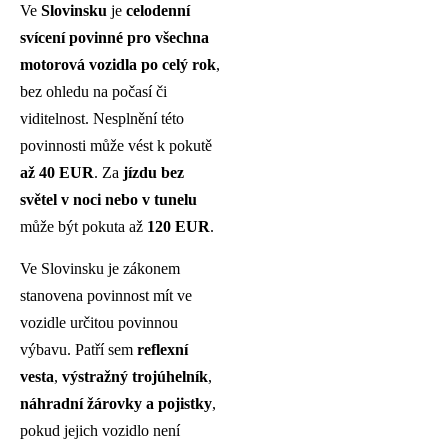
Ve
Slovinsku
je
celodenní
svícení povinné pro všechna
motorová vozidla po celý rok
,
bez ohledu na počasí či
viditelnost. Nesplnění této
povinnosti může vést k pokutě
až 40 EUR
. Za
jízdu bez
světel v noci nebo v tunelu
může být pokuta až
120 EUR
.
Ve Slovinsku je zákonem
stanovena povinnost mít ve
vozidle určitou povinnou
výbavu. Patří sem
reflexní
vesta
,
výstražný trojúhelník
,
náhradní žárovky a pojistky
,
pokud jejich vozidlo není