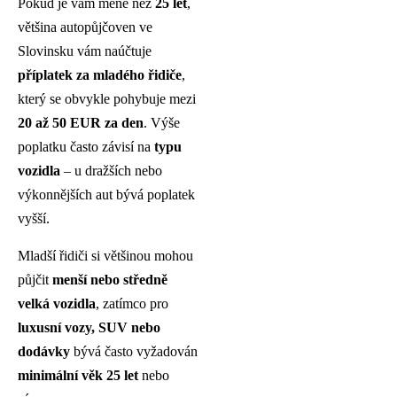
Pokud je vám méně než
25 let
,
většina autopůjčoven ve
Slovinsku vám naúčtuje
příplatek za mladého řidiče
,
který se obvykle pohybuje mezi
20 až 50 EUR za den
. Výše
poplatku často závisí na
typu
vozidla
– u dražších nebo
výkonnějších aut bývá poplatek
vyšší.
Mladší řidiči si většinou mohou
půjčit
menší nebo středně
velká vozidla
, zatímco pro
luxusní vozy, SUV nebo
dodávky
bývá často vyžadován
minimální věk 25 let
nebo