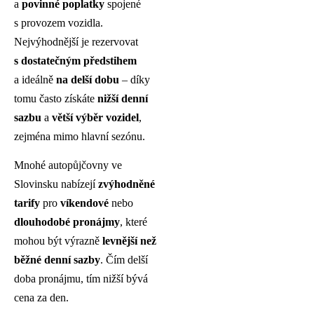
a
povinné poplatky
spojené
s provozem vozidla.
Nejvýhodnější je rezervovat
s dostatečným předstihem
a ideálně
na delší dobu
– díky
tomu často získáte
nižší denní
sazbu
a
větší výběr vozidel
,
zejména mimo hlavní sezónu.
Mnohé autopůjčovny ve
Slovinsku nabízejí
zvýhodněné
tarify
pro
víkendové
nebo
dlouhodobé pronájmy
, které
mohou být výrazně
levnější než
běžné denní sazby
. Čím delší
doba pronájmu, tím nižší bývá
cena za den.