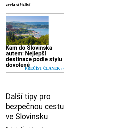
zcela střízliví
.
Kam do Slovinska
autem: Nejlepší
destinace podle stylu
dovolené
PŘEČÍST ČLÁNEK ››
Další tipy pro
bezpečnou cestu
ve Slovinsku