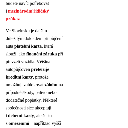
budete navíc potřebovat
i
mezinárodní řidičský
průkaz
.
Ve Slovinsku je dalším
důležitým dokladem při půjčení
auta
platební karta
, která
slouží jako
finanční záruka
při
převzetí vozidla. Většina
autopůjčoven
preferuje
kreditní karty
, protože
umožňují zablokovat
zálohu
na
případné škody, palivo nebo
dodatečné poplatky. Některé
společnosti sice akceptují
i
debetní karty
, ale často
s
omezeními
– například vyšší