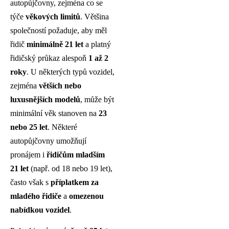
autopůjčovny, zejména co se
týče
věkových limitů
. Většina
společností požaduje, aby měl
řidič
minimálně 21 let
a platný
řidičský průkaz alespoň
1 až 2
roky
. U některých typů vozidel,
zejména
větších nebo
luxusnějších modelů
, může být
minimální věk stanoven na
23
nebo 25 let
. Některé
autopůjčovny umožňují
pronájem i
řidičům mladším
21 let
(např. od 18 nebo 19 let),
často však s
příplatkem za
mladého řidiče
a
omezenou
nabídkou vozidel
.