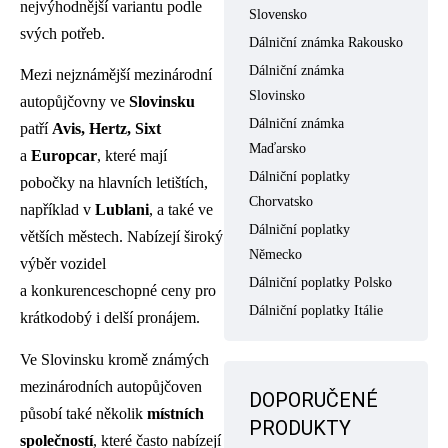
nejvýhodnější variantu podle
Slovensko
svých potřeb.
Dálniční známka Rakousko
Dálniční známka
Mezi nejznámější mezinárodní
Slovinsko
autopůjčovny ve
Slovinsku
Dálniční známka
patří
Avis, Hertz, Sixt
Maďarsko
a
Europcar
, které mají
Dálniční poplatky
pobočky na hlavních letištích,
Chorvatsko
například v
Lublani
, a také ve
Dálniční poplatky
větších městech. Nabízejí široký
Německo
výběr vozidel
Dálniční poplatky Polsko
a konkurenceschopné ceny pro
Dálniční poplatky Itálie
krátkodobý i delší pronájem.
Ve Slovinsku kromě známých
mezinárodních autopůjčoven
DOPORUČENÉ
působí také několik
místních
PRODUKTY
společností
, které často nabízejí