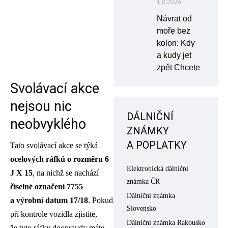
1.8.2026
Návrat od
moře bez
kolon: Kdy
a kudy jet
zpět Chcete
Svolávací akce
nejsou nic
DÁLNIČNÍ
neobvyklého
ZNÁMKY
A POPLATKY
Tato svolávací akce se týká
ocelových ráfků o rozměru 6
Elektronická dálniční
J X 15
, na nichž se nachází
známka ČR
číselné označení 7755
Dálniční známka
a výrobní datum 17/18
. Pokud
Slovensko
při kontrole vozidla zjistíte,
Dálniční známka Rakousko
že tyto ráfky doopravdy máte,