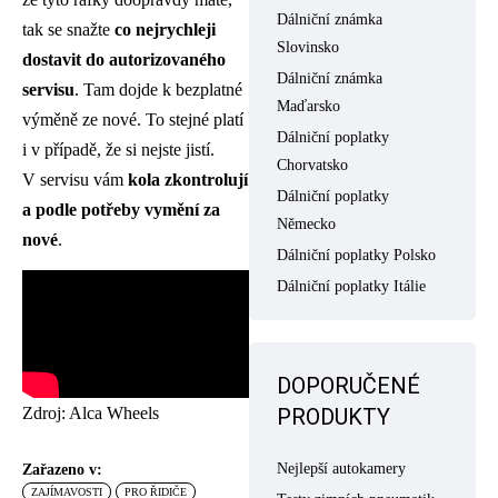
Dálniční známka
tak se snažte
co nejrychleji
Slovinsko
dostavit do autorizovaného
Dálniční známka
servisu
. Tam dojde k bezplatné
Maďarsko
výměně ze nové. To stejné platí
Dálniční poplatky
i v případě, že si nejste jistí.
Chorvatsko
V servisu vám
kola zkontrolují
Dálniční poplatky
a podle potřeby vymění za
Německo
nové
.
Dálniční poplatky Polsko
Dálniční poplatky Itálie
DOPORUČENÉ
Zdroj: Alca Wheels
PRODUKTY
Nejlepší autokamery
Zařazeno v:
ZAJÍMAVOSTI
PRO ŘIDIČE