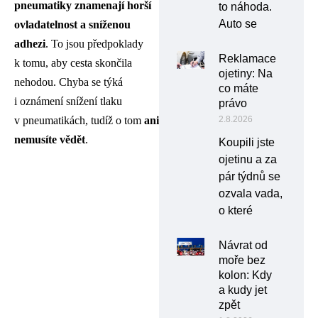
pneumatiky znamenají horší
to náhoda.
Auto se
ovladatelnost a sníženou
adhezi
. To jsou předpoklady
Reklamace
k tomu, aby cesta skončila
ojetiny: Na
nehodou. Chyba se týká
co máte
i oznámení snížení tlaku
právo
2.8.2026
v pneumatikách, tudíž o tom
ani
nemusíte vědět
.
Koupili jste
ojetinu a za
pár týdnů se
ozvala vada,
o které
Návrat od
moře bez
kolon: Kdy
a kudy jet
zpět