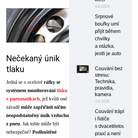
4.8.2026
Srpnové
bouřky umí
přijít během
chvilky
a otázka,
jestli je auto
Nečekaný únik
tlaku
Couvání bez
stresu:
Technika,
Jedná se o ocelové
ráfky se
pravidla,
systémem monitorování
tlaku
kamera
v pneumatikách
, jež kvůli oné
3.8.2026
závadě
může zapříčinit ničím
Couvání trápí
neopodstatněný únik vzduchu
i řidiče
z pneu
. Jak tohle může být
s dvacetiletou
nebezpečné?
Podhuštěné
praxí a není