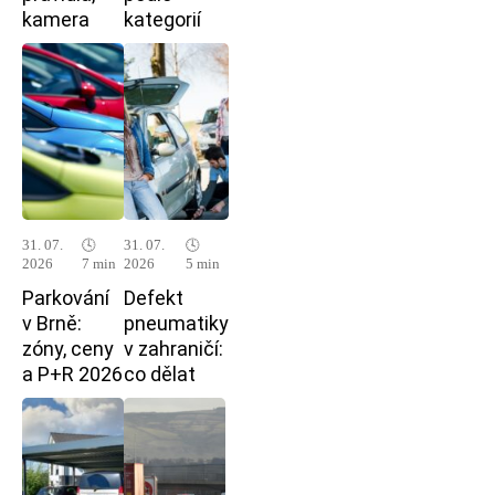
kamera
kategorií
31. 07.
🕓
31. 07.
🕓
2026
7 min
2026
5 min
Parkování
Defekt
v Brně:
pneumatiky
zóny, ceny
v zahraničí:
a P+R 2026
co dělat