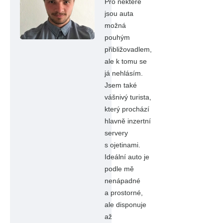
Pro některé
jsou auta
možná
pouhým
přibližovadlem,
ale k tomu se
já nehlásím.
Jsem také
vášnivý turista,
který prochází
hlavně inzertní
servery
s ojetinami.
Ideální auto je
podle mě
nenápadné
a prostorné,
ale disponuje
až