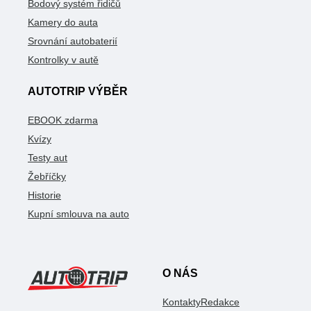
Bodový systém řidičů
Kamery do auta
Srovnání autobaterií
Kontrolky v autě
AUTOTRIP VÝBĚR
EBOOK zdarma
Kvízy
Testy aut
Žebříčky
Historie
Kupní smlouva na auto
O NÁS
Kontakty
Redakce