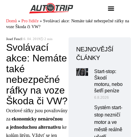
Domů
»
Pro řidiče
»
Svolávací akce: Nemáte také nebezpečné ráfky na
voze Škoda či VW?
Josef Fencl
16. 04. 2019
🕓 2 min
Svolávací
NEJNOVĚJŠÍ
akce: Nemáte
ČLÁNKY
také
Start-stop:
nebezpečné
Škodí
motoru, nebo
ráfky na voze
šetří peníze
Škoda či VW?
6.8.2026
Systém start-
Ocelové ráfky jsou považovány
stop nezničí
za
ekonomicky nenáročnou
motor a ve
a jednoduchou alternativu
ke
městě reálně
kolům litým. Vždyť se jen
ušetří