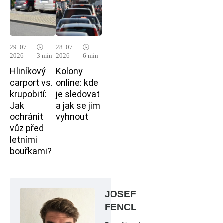
29. 07.
🕓
28. 07.
🕓
2026
3 min
2026
6 min
Hliníkový
Kolony
carport vs.
online: kde
krupobití:
je sledovat
Jak
a jak se jim
ochránit
vyhnout
vůz před
letními
bouřkami?
JOSEF
FENCL