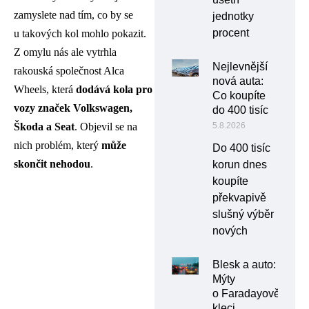
zamyslete nad tím, co by se
jednotky
procent
u takových kol mohlo pokazit.
Z omylu nás ale vytrhla
Nejlevnější
rakouská společnost Alca
nová auta:
Wheels, která
dodává kola pro
Co koupíte
vozy značek Volkswagen,
do 400 tisíc
Škoda a Seat
. Objevil se na
5.8.2026
nich problém, který
může
Do 400 tisíc
skončit nehodou
.
korun dnes
koupíte
překvapivě
slušný výběr
nových
Blesk a auto:
Mýty
o Faradayově
kleci