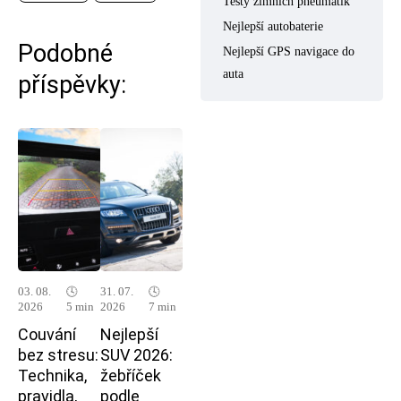
Testy zimních pneumatik
Nejlepší autobaterie
Podobné
Nejlepší GPS navigace do
auta
příspěvky:
03. 08.
🕓
31. 07.
🕓
2026
5 min
2026
7 min
Couvání
Nejlepší
bez stresu:
SUV 2026:
Technika,
žebříček
pravidla,
podle