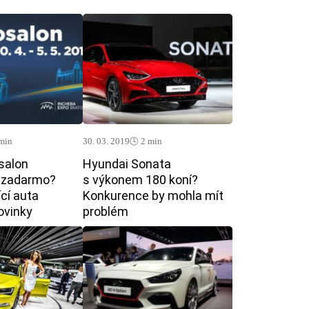
 min
30. 03. 2019
🕓 2 min
salon
Hyundai Sonata
ě zadarmo?
s výkonem 180 koní?
ící auta
Konkurence by mohla mít
ovinky
problém