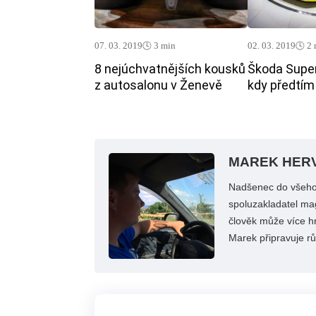
07. 03. 2019
🕓 3 min
02. 03. 2019
🕓 2
8 nejúchvatnějších kousků
Škoda Super
z autosalonu v Ženevě
kdy předtím
MAREK HER
Nadšenec do všeho,
spoluzakladatel mag
člověk může více hr
Marek připravuje rů