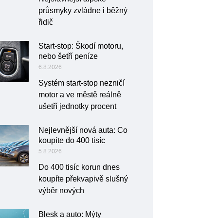
průsmyky zvládne i běžný
řidič
Start-stop: Škodí motoru,
nebo šetří peníze
6.8.2026
Systém start-stop nezničí
motor a ve městě reálně
ušetří jednotky procent
Nejlevnější nová auta: Co
koupíte do 400 tisíc
5.8.2026
Do 400 tisíc korun dnes
koupíte překvapivě slušný
výběr nových
Blesk a auto: Mýty