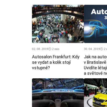
02. 08. 2019
🕓 2 min
30. 04. 2019
🕓 2
Autosalon Frankfurt: Kdy
Jak na auto
se vydat a kolik stojí
v Bratislav
vstupné?
Uvidíte létaj
a světové n