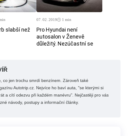
 min
07. 02. 2019
🕓 1 min
b slabší než
Pro Hyundai není
autosalon v Ženevě
důležitý. Nezúčastní se
VÍŘ
 co jen trochu smrdí benzínem. Zároveň také
azínu Autotrip.cz. Nejvíce ho baví auta, "se kterými si
át a cítí odezvu při každém manévru". Nejčastěji pro vás
zné návody, postupy a informační články.