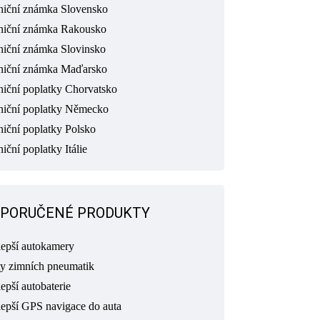
niční známka Slovensko
niční známka Rakousko
niční známka Slovinsko
niční známka Maďarsko
niční poplatky Chorvatsko
niční poplatky Německo
niční poplatky Polsko
iční poplatky Itálie
PORUČENÉ PRODUKTY
lepší autokamery
ty zimních pneumatik
epší autobaterie
lepší GPS navigace do auta