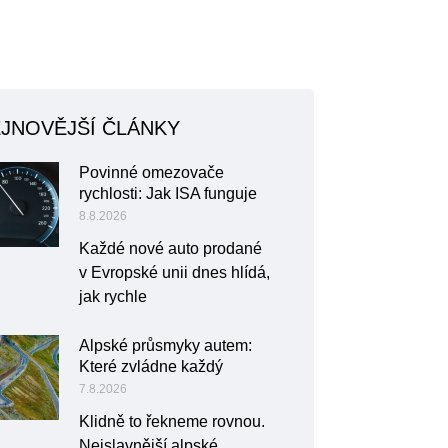
JNOVĚJŠÍ ČLÁNKY
Povinné omezovače
rychlosti: Jak ISA funguje
8.8.2026
Každé nové auto prodané
v Evropské unii dnes hlídá,
jak rychle
Alpské průsmyky autem:
Které zvládne každý
7.8.2026
Klidně to řekneme rovnou.
Nejslavnější alpské