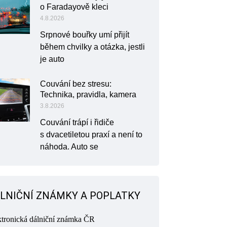
o Faradayově kleci
4.8.2026
Srpnové bouřky umí přijít
během chvilky a otázka, jestli
je auto
Couvání bez stresu:
Technika, pravidla, kamera
3.8.2026
Couvání trápí i řidiče
s dvacetiletou praxí a není to
náhoda. Auto se
LNIČNÍ ZNÁMKY A POPLATKY
ktronická dálniční známka ČR