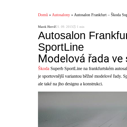
Domů
»
Autosalony
»
Autosalon Frankfurt – Škoda Su
Marek Hervíř
21. 09. 2015
🕓 1 min
Autosalon Frankfu
SportLine
Modelová řada ve
Škoda
Superb SportLine na frankfurtském autosal
je sportovnější variantou běžné modelové řady. Sp
ale také na jho designu a konstrukci.