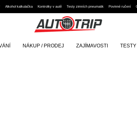
y
Alkohol kalkulačka
Kontrolky v autě
Testy zimních pneumatik
Povinné ručení
VÁNÍ
NÁKUP / PRODEJ
ZAJÍMAVOSTI
TESTY