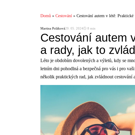
Domů
»
Cestování
»
Cestování autem v létě: Praktické 
Martina Poláková
29. 05. 2024
🕓 8 min
Cestování autem v 
a rady, jak to zvl
Léto je obdobím dovolených a výletů, kdy se mno
letním dni pohodlná a bezpečná pro vás i pro vaši 
několik praktických rad, jak zvládnout cestování 