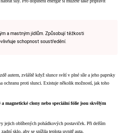
nabrat síly. Pro doplnění energie si můžete také připravit
ým a mastným jídlům. Způsobují těžkosti
ovlivňuje schopnost soustředění.
zdě autem, zvláště když slunce svítí v plné síle a jeho paprsky
na ochranu proti slunci. Existuje několik možností, jak toho
ké a magnetické clony nebo speciální fólie jsou skvělým
vy jejich oblíbených pohádkových postaviček. Při delším
adní sklo, aby se snížila teplota uvnitř auta.