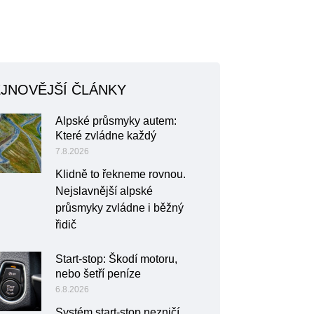
JNOVĚJŠÍ ČLÁNKY
Alpské průsmyky autem:
Které zvládne každý
7.8.2026
Klidně to řekneme rovnou.
Nejslavnější alpské
průsmyky zvládne i běžný
řidič
Start-stop: Škodí motoru,
nebo šetří peníze
6.8.2026
Systém start-stop nezničí