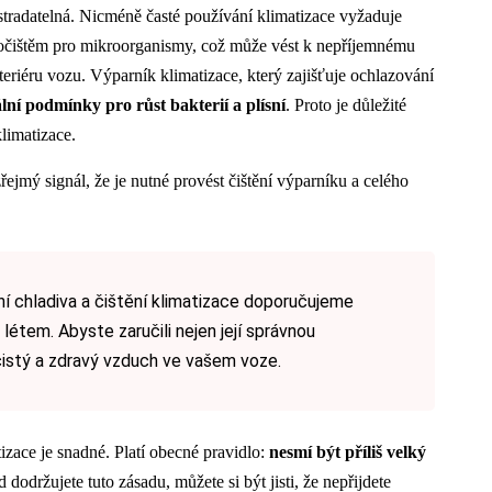
tradatelná. Nicméně časté používání klimatizace vyžaduje
očištěm pro mikroorganismy, což může vést k nepříjemnému
teriéru vozu. Výparník klimatizace, který zajišťuje ochlazování
ální podmínky pro růst bakterií a plísní
. Proto je důležité
klimatizace.
zřejmý signál, že je nutné provést čištění výparníku a celého
ní chladiva a čištění klimatizace doporučujeme
létem. Abyste zaručili nejen její správnou
 čistý a zdravý vzduch ve vašem voze.
tizace je snadné. Platí obecné pravidlo:
nesmí být příliš velký
 dodržujete tuto zásadu, můžete si být jisti, že nepřijdete