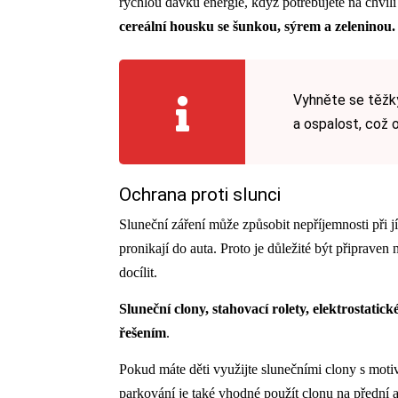
rychlou dávku energie, když potřebujete na chvíli 
cereální housku se šunkou, sýrem a zeleninou.
Vyhněte se těžk
a ospalost, což 
Ochrana proti slunci
Sluneční záření může způsobit nepříjemnosti při jí
pronikají do auta. Proto je důležité být připraven 
docílit.
Sluneční clony, stahovací rolety, elektrostatic
řešením
.
Pokud máte děti využijte slunečními clony s moti
parkování je také vhodné použít clonu na přední a z