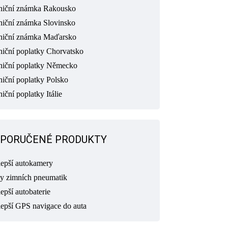
niční známka Rakousko
niční známka Slovinsko
niční známka Maďarsko
niční poplatky Chorvatsko
niční poplatky Německo
niční poplatky Polsko
iční poplatky Itálie
PORUČENÉ PRODUKTY
lepší autokamery
ty zimních pneumatik
epší autobaterie
lepší GPS navigace do auta