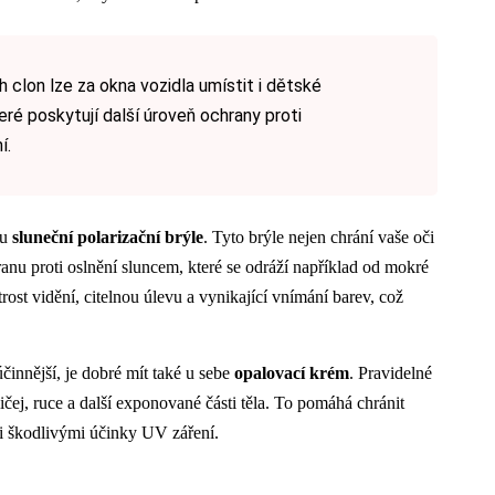
 clon lze za okna vozidla umístit i dětské
eré poskytují další úroveň ochrany proti
í.
ou
sluneční polarizační brýle
. Tyto brýle nejen chrání vaše oči
anu proti oslnění sluncem, které se odráží například od mokré
ost vidění, citelnou úlevu a vynikající vnímání barev, což
innější, je dobré mít také u sebe
opalovací krém
. Pravidelné
ičej, ruce a další exponované části těla. To pomáhá chránit
i škodlivými účinky UV záření.