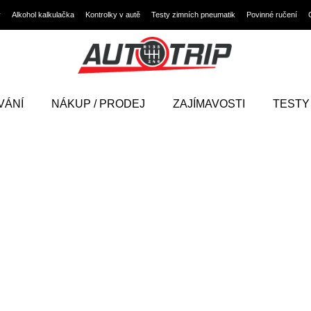
y
Alkohol kalkulačka
Kontrolky v autě
Testy zimních pneumatik
Povinné ručení
VÁNÍ
NÁKUP / PRODEJ
ZAJÍMAVOSTI
TESTY