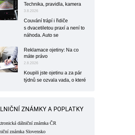
Technika, pravidla, kamera
3.8.2026
Couvání trápí i řidiče
s dvacetiletou praxí a není to
náhoda. Auto se
Reklamace ojetiny: Na co
máte právo
2.8.2026
Koupili jste ojetinu a za pár
týdnů se ozvala vada, o které
LNIČNÍ ZNÁMKY A POPLATKY
ktronická dálniční známka ČR
niční známka Slovensko