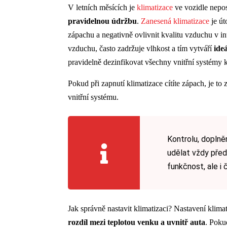
V letních měsících je
klimatizace
ve vozidle nepos
pravidelnou údržbu
.
Zanesená klimatizace
je út
zápachu a negativně ovlivnit kvalitu vzduchu v in
vzduchu, často zadržuje vlhkost a tím vytváří
ide
pravidelně dezinfikovat všechny vnitřní systémy 
Pokud při zapnutí klimatizace cítíte zápach, je to 
vnitřní systému.
Kontrolu, doplně
udělat vždy před 
funkčnost, ale i
Jak správně nastavit klimatizaci? Nastavení klima
rozdíl mezi teplotou venku a uvnitř auta
. Pokud