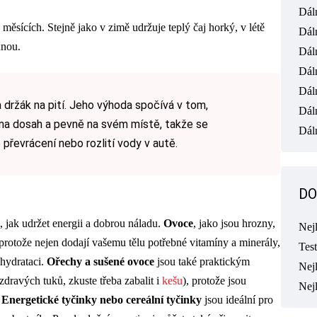
Dál
 měsících. Stejně jako v zimě udržuje teplý čaj horký, v létě
Dál
dnou.
Dál
Dál
Dál
ržák na pití. Jeho výhoda spočívá v tom,
Dál
 na dosah a pevně na svém místě, takže se
Dáln
převrácení nebo rozlití vody v autě.
DO
 jak udržet energii a dobrou náladu.
Ovoce
, jako jsou hrozny,
Nej
rotože nejen dodají vašemu tělu potřebné vitamíny a minerály,
Tes
 hydrataci.
Ořechy a sušené ovoce
jsou také praktickým
Nejl
zdravých tuků, zkuste třeba zabalit i
kešu
), protože jsou
Nej
.
Energetické tyčinky nebo cereální tyčinky
jsou ideální pro