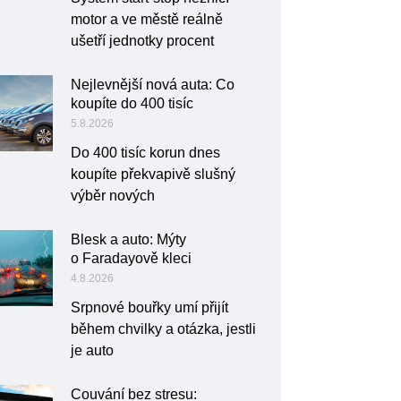
motor a ve městě reálně
ušetří jednotky procent
Nejlevnější nová auta: Co
koupíte do 400 tisíc
5.8.2026
Do 400 tisíc korun dnes
koupíte překvapivě slušný
výběr nových
Blesk a auto: Mýty
o Faradayově kleci
4.8.2026
Srpnové bouřky umí přijít
během chvilky a otázka, jestli
je auto
Couvání bez stresu: