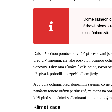
Kromě slunečních
látkové pleny, kt
slunečnímu zářen
Další užitečnou pomůckou v létě při cestování js
před UV zářením, ale také poskytují účinnou ochr
vozovky. Díky nim získávají vaše oči vysokou ostr
přispívá k pohodlí a bezpečí během jízdy.
Aby byla ochrana před slunečním zářením co nejúč
nanášení tohoto krému je důležité, zejména na obl
kůži před slunečními spáleninami a dlouhodobým
Klimatizace