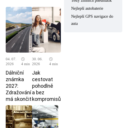
Testy zimních pneumatik
Nejlepší autobaterie
Nejlepší GPS navigace do
auta
04. 07.
🕓
30. 06.
🕓
2026
4 min
2026
4 min
Dálniční
Jak
známka
cestovat
2027:
pohodlně
Zdražování
a bez
má skončit
kompromisů