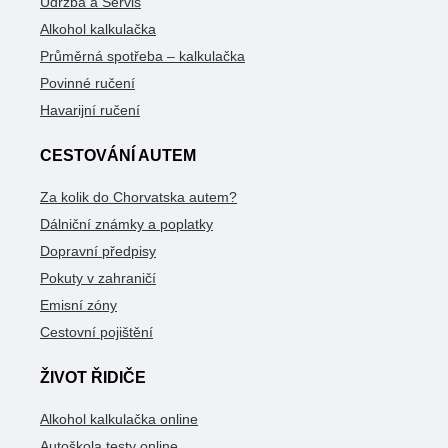
Údržba a Servis
Alkohol kalkulačka
Průměrná spotřeba – kalkulačka
Povinné ručení
Havarijní ručení
CESTOVÁNÍ AUTEM
Za kolik do Chorvatska autem?
Dálniční známky a poplatky
Dopravní předpisy
Pokuty v zahraničí
Emisní zóny
Cestovní pojištění
ŽIVOT ŘIDIČE
Alkohol kalkulačka online
Autoškola testy online