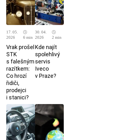
17. 05.
🕓
30. 04.
🕓
2026
6 min
2026
2 min
Vrak prošel
Kde najít
STK
spolehlivý
s falešným
servis
razítkem:
Iveco
Co hrozí
v Praze?
řidiči,
prodejci
i stanici?