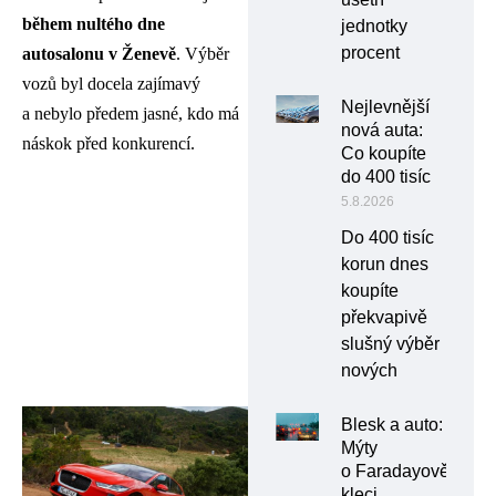
během nultého dne
jednotky
procent
autosalonu v Ženevě
. Výběr
vozů byl docela zajímavý
Nejlevnější
a nebylo předem jasné, kdo má
nová auta:
náskok před konkurencí.
Co koupíte
do 400 tisíc
5.8.2026
Do 400 tisíc
korun dnes
koupíte
překvapivě
slušný výběr
nových
Blesk a auto:
Mýty
o Faradayově
kleci