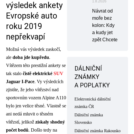
1.8.2026
výsledek ankety
Návrat od
Evropské auto
moře bez
roku 2019
kolon: Kdy
a kudy jet
nepřekvapí
zpět Chcete
Možná vás výsledek zaskočí,
ale
doba jde kupředu
.
Vítězem této prestižní ankety se
DÁLNIČNÍ
tak stalo
čistě elektrické
SUV
ZNÁMKY
Jaguar I-Pace
. Vy výsledcích
A POPLATKY
zjistíte, že jeho vítězství nad
sportovním vozem Alpine A110
Elektronická dálniční
bylo jen velice těsné. Vlastně se
známka ČR
ani nedá mluvit o těsném
Dálniční známka
vítězstí, jelikož
získaly shodný
Slovensko
počet bodů
. Došlo tedy na
Dálniční známka Rakousko