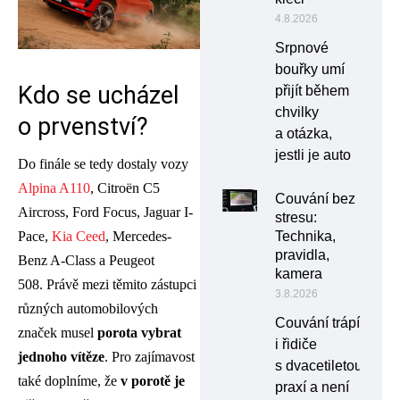
4.8.2026
Srpnové
bouřky umí
Kdo
se
ucházel
přijít během
chvilky
o prvenství?
a otázka,
jestli je auto
Do finále se tedy dostaly vozy
Alpina A110
, Citroën C5
Couvání bez
Aircross, Ford Focus, Jaguar I-
stresu:
Technika,
Pace,
Kia Ceed
, Mercedes-
pravidla,
Benz A-Class a Peugeot
kamera
508. Právě mezi těmito zástupci
3.8.2026
různých automobilových
Couvání trápí
značek musel
porota vybrat
i řidiče
jednoho vítěze
. Pro zajímavost
s dvacetiletou
také doplníme, že
v porotě je
praxí a není