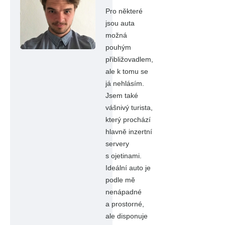
Pro některé
jsou auta
možná
pouhým
přibližovadlem,
ale k tomu se
já nehlásím.
Jsem také
vášnivý turista,
který prochází
hlavně inzertní
servery
s ojetinami.
Ideální auto je
podle mě
nenápadné
a prostorné,
ale disponuje