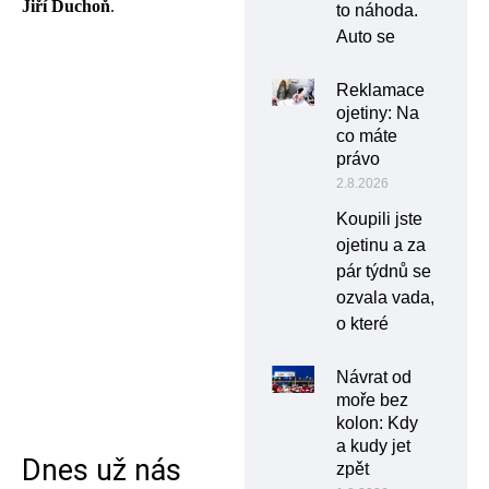
Jiří Duchoň
.
to náhoda.
Auto se
Reklamace
ojetiny: Na
co máte
právo
2.8.2026
Koupili jste
ojetinu a za
pár týdnů se
ozvala vada,
o které
Návrat od
moře bez
kolon: Kdy
a kudy jet
Dnes už nás
zpět