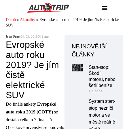
Domů
»
Aktuality
»
Evropské auto roku 2019? Je jím čistě elektrické
SUV
Josef Fencl
04. 03. 2019
🕓 1 min
Evropské
NEJNOVĚJŠÍ
auto roku
ČLÁNKY
2019? Je jím
Start-stop:
čistě
Škodí
motoru, nebo
elektrické
šetří peníze
SUV
6.8.2026
Systém start-
Do finále ankety
Evropské
stop nezničí
auto roku 2019 (COTY)
se
motor a ve
dostalo celkem 7 finalistů.
městě reálně
O celkové prvenství se bojovalo
ušetří