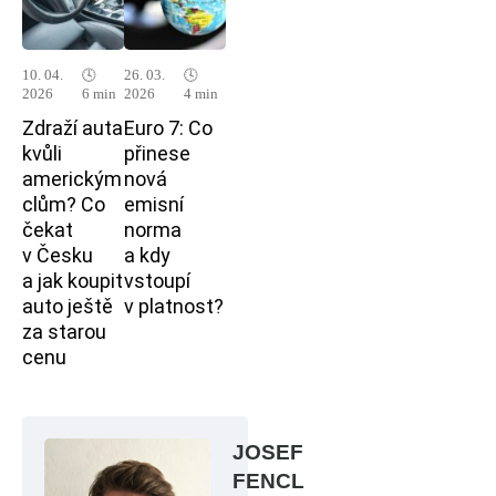
10. 04.
🕓
26. 03.
🕓
2026
6 min
2026
4 min
Zdraží auta
Euro 7: Co
kvůli
přinese
americkým
nová
clům? Co
emisní
čekat
norma
v Česku
a kdy
a jak koupit
vstoupí
auto ještě
v platnost?
za starou
cenu
JOSEF
FENCL