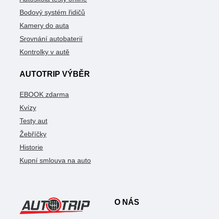
Bodový systém řidičů
Kamery do auta
Srovnání autobaterií
Kontrolky v autě
AUTOTRIP VÝBĚR
EBOOK zdarma
Kvízy
Testy aut
Žebříčky
Historie
Kupní smlouva na auto
O NÁS