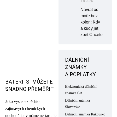
1.8.2026
Návrat od
moře bez
kolon: Kdy
a kudy jet
zpět Chcete
DÁLNIČNÍ
ZNÁMKY
A POPLATKY
BATERII SI MŮŽETE
Elektronická dálniční
SNADNO PŘEMĚŘIT
známka ČR
Dálniční známka
Jako výsledek těchto
Slovensko
zajímavých chemických
Dálniční známka Rakousko
pochodů tady máme nestartující