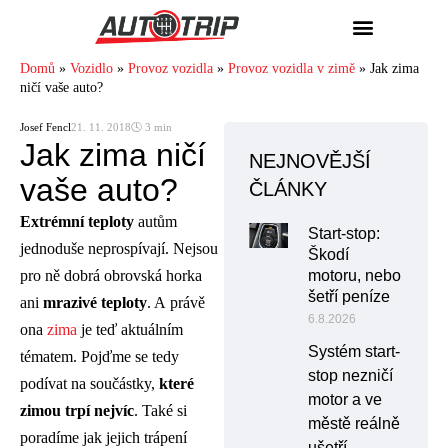
Domů
»
Vozidlo
»
Provoz vozidla
»
Provoz vozidla v zimě
»
Jak zima
ničí vaše auto?
Josef Fencl
21. 11. 2018
🕓 3 min
Jak zima ničí
NEJNOVĚJŠÍ
vaše auto?
ČLÁNKY
Extrémní teploty
autům
Start-stop:
jednoduše neprospívají. Nejsou
Škodí
pro ně dobrá obrovská horka
motoru, nebo
šetří peníze
ani
mrazivé teploty
. A právě
6.8.2026
ona
zima
je teď aktuálním
Systém start-
tématem. Pojďme se tedy
stop nezničí
podívat na součástky,
které
motor a ve
zimou trpí nejvíc
. Také si
městě reálně
poradíme jak jejich trápení
ušetří