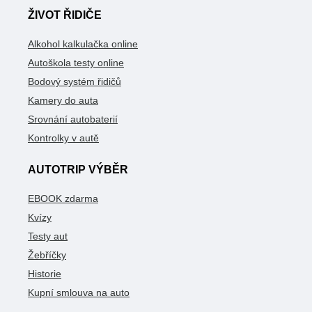
ŽIVOT ŘIDIČE
Alkohol kalkulačka online
Autoškola testy online
Bodový systém řidičů
Kamery do auta
Srovnání autobaterií
Kontrolky v autě
AUTOTRIP VÝBĚR
EBOOK zdarma
Kvízy
Testy aut
Žebříčky
Historie
Kupní smlouva na auto