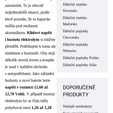
Dálniční známka
automobil. To je obecně
Slovinsko
nejjednodušší situace, podle
Dálniční známka
které poznáte, že se kapacita
Maďarsko
snížila pod možnosti
Dálniční poplatky
akumulátoru.
Klidové napětí
Chorvatsko
i hustotu elektrolytu
si můžete
Dálniční poplatky
přeměřit. Potřebujete k tomu ale
Německo
multimetr a hustoměr. Oba stojí
Dálniční poplatky Polsko
několik stovek korun a koupíte
Dálniční poplatky Itálie
je snad v každém obchodu
s autopotřebami. Jako základní
hodnoty u nové baterie berte
DOPORUČENÉ
napětí v rozmezí 12,60 až
PRODUKTY
12,70 Voltů
. V případě hustoty
elektrolytu by se čísla měly
Nejlepší autokamery
pohybovat mezi
1,26 až 1,28