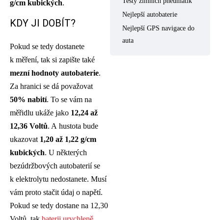
Testy zimních pneumatik
g/cm kubických
.
Nejlepší autobaterie
KDY JI DOBÍT?
Nejlepší GPS navigace do
auta
Pokud se tedy dostanete
k měření, tak si zapište také
mezní hodnoty autobaterie
.
Za hranici se dá považovat
50% nabití
. To se vám na
měřidlu ukáže jako
12,24 až
12,36 Voltů
. A hustota bude
ukazovat
1,20 až 1,22 g/cm
kubických
. U některých
bezúdržbových autobaterií se
k elektrolytu nedostanete. Musí
vám proto stačit údaj o napětí.
Pokud se tedy dostane na 12,30
Voltů, tak
baterii urychleně