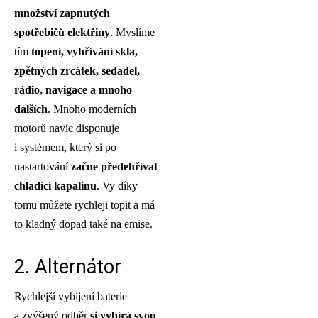
množství zapnutých
spotřebičů elektřiny
. Myslíme
tím
topení, vyhřívání skla,
zpětných zrcátek, sedadel,
rádio, navigace a mnoho
dalších
. Mnoho moderních
motorů navíc disponuje
i systémem, který si po
nastartování
začne předehřívat
chladící kapalinu
. Vy díky
tomu můžete rychleji topit a má
to kladný dopad také na emise.
2. Alternátor
Rychlejší vybíjení baterie
a zvýšený odběr
si vybírá svou