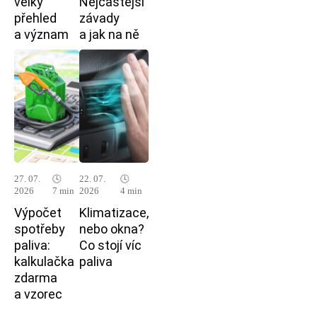
velký
Nejčastější
přehled
závady
a význam
a jak na ně
27. 07.
🕓
22. 07.
🕓
2026
7 min
2026
4 min
Výpočet
Klimatizace,
spotřeby
nebo okna?
paliva:
Co stojí víc
kalkulačka
paliva
zdarma
a vzorec