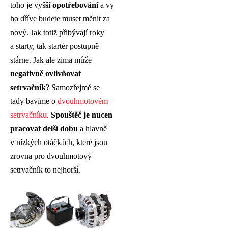
toho je vyš
ší opotřebování
a vy
ho dříve budete muset měnit za
nový. Jak totiž přibývají roky
a starty, tak startér postupně
stárne. Jak ale zima může
negativně ovlivňovat
setrvačník
? Samozřejmě se
tady bavíme o
dvouhmotovém
setrvačníku
.
Spouštěč je nucen
pracovat delší
dobu
a hlavně
v nízkých otáčkách, které jsou
zrovna pro dvouhmotový
setrvačník to nejhorší.