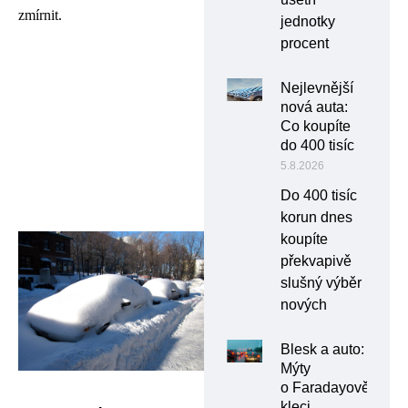
zmírnit.
jednotky
procent
Nejlevnější
nová auta:
Co koupíte
do 400 tisíc
5.8.2026
Do 400 tisíc
korun dnes
koupíte
překvapivě
slušný výběr
nových
Blesk a auto:
Mýty
o Faradayově
kleci