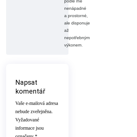
podle mě
nenápadné
a prostorné,
ale disponuje
až
nepotřebným
výkonem.
Napsat
komentář
Vaše e-mailová adresa
nebude zveřejněna.
Vyžadované
informace jsou
označeny
*