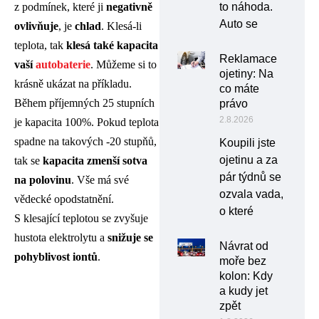
to náhoda.
z podmínek, které ji
negativně
Auto se
ovlivňuje
, je
chlad
. Klesá-li
teplota, tak
klesá také kapacita
Reklamace
vaší
autobaterie
. Můžeme si to
ojetiny: Na
krásně ukázat na příkladu.
co máte
Během příjemných 25 stupních
právo
2.8.2026
je kapacita 100%. Pokud teplota
spadne na takových -20 stupňů,
Koupili jste
ojetinu a za
tak se
kapacita zmenší sotva
pár týdnů se
na polovinu
. Vše má své
ozvala vada,
vědecké opodstatnění.
o které
S klesající teplotou se zvyšuje
hustota elektrolytu a
snižuje se
Návrat od
pohyblivost iontů
.
moře bez
kolon: Kdy
a kudy jet
zpět