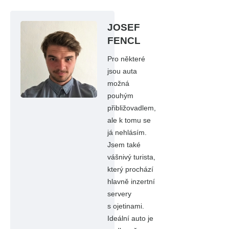
JOSEF
FENCL
Pro některé
jsou auta
možná
pouhým
přibližovadlem,
ale k tomu se
já nehlásím.
Jsem také
vášnivý turista,
který prochází
hlavně inzertní
servery
s ojetinami.
Ideální auto je