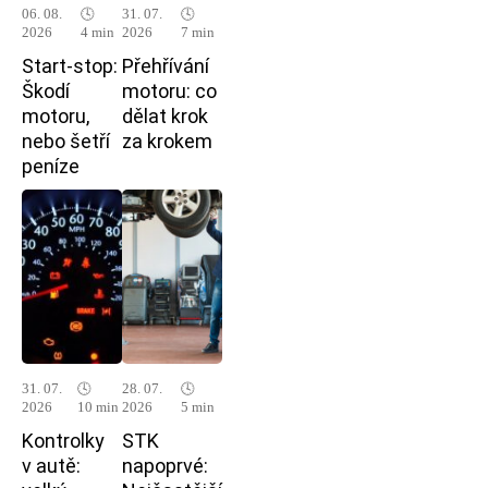
06. 08.
🕓
31. 07.
🕓
2026
4 min
2026
7 min
Start-stop:
Přehřívání
Škodí
motoru: co
motoru,
dělat krok
nebo šetří
za krokem
peníze
31. 07.
🕓
28. 07.
🕓
2026
10 min
2026
5 min
Kontrolky
STK
v autě:
napoprvé: